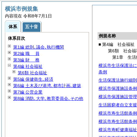
横浜市例規集
内容現在 令和8年7月1日
体系
五十音
例規名称
体系目次
■ 第4編 社会福祉
第1編 総則､議会､執行機関
第6類 社会福
第2編
職
員
第1章 生活
第3編
財
務
横浜市生活保護法に
第4編 社会福祉
条例
第6類 社会福祉
第5編 保健衛生､経済
生活保護法施行細則
第6編 土木及び港湾､都市計画､建築
横浜市保護施設条例
第7編 公営企業
横浜市保護施設管理
第8編 消防､大学､教育委員会､その他
生活困窮者自立支援
横浜市寿生活館条例
横浜市寿生活館条例
横浜市寿町健康福祉