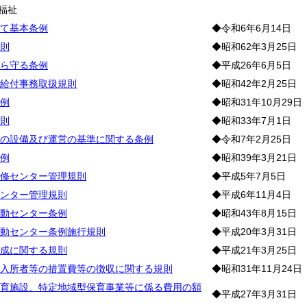
福祉
て基本条例
◆令和6年6月14日
則
◆昭和62年3月25日
ら守る条例
◆平成26年6月5日
給付事務取扱規則
◆昭和42年2月25日
例
◆昭和31年10月29日
則
◆昭和33年7月1日
の設備及び運営の基準に関する条例
◆令和7年2月25日
例
◆昭和39年3月21日
修センター管理規則
◆平成5年7月5日
ンター管理規則
◆平成6年11月4日
動センター条例
◆昭和43年8月15日
動センター条例施行規則
◆平成20年3月31日
成に関する規則
◆平成21年3月25日
入所者等の措置費等の徴収に関する規則
◆昭和31年11月24日
育施設、特定地域型保育事業等に係る費用の額
◆平成27年3月31日