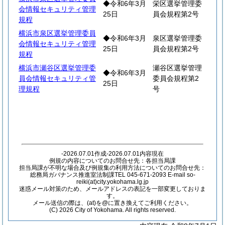
◆令和6年3月
栄区選挙管理委
会情報セキュリティ管理
25日
員会規程第2号
規程
横浜市泉区選挙管理委員
◆令和6年3月
泉区選挙管理委
会情報セキュリティ管理
25日
員会規程第2号
規程
横浜市瀬谷区選挙管理委
瀬谷区選挙管理
◆令和6年3月
員会情報セキュリティ管
委員会規程第2
25日
理規程
号
-2026.07.01作成-2026.07.01内容現在
例規の内容についてのお問合せ先：各担当局課
担当局課が不明な場合及び例規集の利用方法についてのお問合せ先：
総務局ガバナンス推進室法制課TEL 045-671-2093 E-mail so-
reiki(at)city.yokohama.lg.jp
迷惑メール対策のため、メールアドレスの表記を一部変更しておりま
す。
メール送信の際は、(at)を@に置き換えてご利用ください。
(C) 2026 City of Yokohama. All rights reserved.