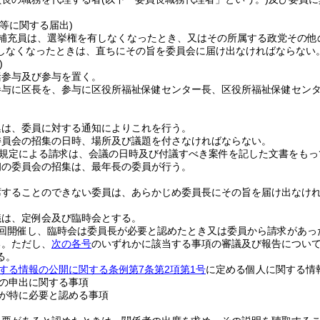
等に関する届出)
補充員は、選挙権を有しなくなったとき、又はその所属する政党その他
しなくなったときは、直ちにその旨を委員会に届け出なければならない
)
括参与及び参与を置く。
参与に区長を、参与に区役所福祉保健センター長、区役所福祉保健セン
集は、委員に対する通知によりこれを行う。
委員会の招集の日時、場所及び議題を付さなければならない。
の規定による請求は、会議の日時及び付議すべき案件を記した文書をも
初の委員会の招集は、最年長の委員が行う。
席することのできない委員は、あらかじめ委員長にその旨を届け出なけ
議は、定例会及び臨時会とする。
1回開催し、臨時会は委員長が必要と認めたとき又は委員から請求があっ
る。
ただし、
次の各号
のいずれかに該当する事項の審議及び報告につい
る。
する情報の公開に関する条例第7条第2項第1号
に定める個人に関する情
の申出に関する事項
が特に必要と認める事項