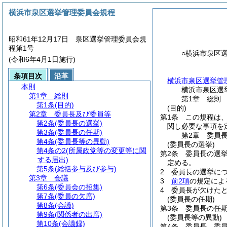
横浜市泉区選挙管理委員会規程
昭和61年12月17日 泉区選挙管理委員会規
程第1号
○横浜市泉区
(令和6年4月1日施行)
条項目次
沿革
横浜市泉区選挙管
本則
横浜市泉区選
第1章
総則
第1章
総則
第1条
(目的)
(目的)
第2章
委員長及び委員等
第1条
この規程は
第2条
(委員長の選挙)
関し必要な事項を
第3条
(委員長の任期)
第2章
委員
第4条
(委員長等の異動)
(委員長の選挙)
第4条の2
(所属政党等の変更等に関
第2条
委員長の選
する届出)
定める。
第5条
(総括参与及び参与)
2
委員長の選挙に
第3章
会議
3
前2項
の規定によ
第6条
(委員会の招集)
4
委員長が欠けた
第7条
(委員の欠席)
(委員長の任期)
第8条
(会議)
第3条
委員長の任
第9条
(関係者の出席)
(委員長等の異動)
第10条
(会議録)
第4条
委員長、委