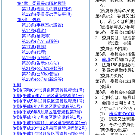
第4章
委員長の職務権限
る。
第11条
(委員長の職務権限)
(所属政党等の変更
第12条
(委員長の専決事項)
第4条の2
委員又は
第5章
処務
し、若しくは所属
第13条
(事務室の設置)
(総括参与及び参与
第14条
(職名)
第5条
委員会に総
第15条
(補職等)
2
委員長は、総括
第16条
(充てる職等)
第3章
会議
第17条
(職務)
(委員会の招集)
第18条
(代理)
第6条
委員会の招
第19条
(服務等)
2
前項
の通知には
第20条
(告示の方法)
3
法第188条後段
第21条
(公印の種類等)
4
委員の選挙後最
第22条
(公印の管理)
(委員の欠席)
第23条
(公印の新調等)
第7条
委員会に出
附則
(会議)
附則
(昭和63年3月泉区選管規程第1号)
第8条
委員会の会
附則
(平成元年7月泉区選管規程第1号)
2
定例会は、毎月
附則
(平成5年12月泉区選管規程第1号)
3
会議は公開とす
附則
(平成6年7月泉区選管規程第1号)
とすることができ
附則
(平成6年8月泉区選管規程第3号)
(1)
横浜市の保有
附則
(平成7年7月泉区選管規程第1号)
(2)
訴訟又は異議
附則
(平成10年11月泉区選管規程第1号)
(3)
その他委員会
附則
(平成10年12月泉区選管規程第2号)
(関係者の出席)
附則
(平成12年4月泉区選管規程第2号)