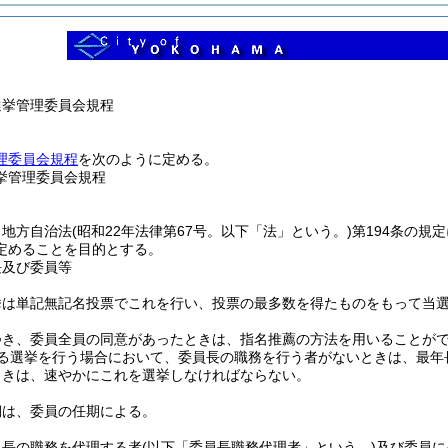
選挙管理委員会規程
理委員会規程
を次のように定める。
挙管理委員会規程
、地方自治法
(昭和22年法律第67号。以下「法」という。)
第194条の規
定めることを目的とする。
長及び委員等
挙は単記無記名投票でこれを行い、投票の最多数を得たものをもって当
つき、委員全員の同意があったときは、指名推薦の方法を用いることが
る選挙を行う場合において、委員長の職務を行う者がないときは、最年
ときは、速やかにこれを選挙しなければならない。
期は、委員の任期による。
員長の職務を代理する者
(以下「委員長職務代理者」という。)
及び委員に