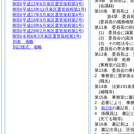
第9条
委員会は、
附則
(平成12年6月泉区選管規程第3号)
(会議録)
附則
(平成13年12月泉区選管規程第1号)
第10条
委員長は、
附則
(平成17年5月泉区選管規程第4号)
第4章
委員
附則
(平成18年9月泉区選管規程第2号)
(委員長の職務権限
附則
(平成19年6月泉区選管規程第1号)
第11条
委員長の担
附則
(平成29年2月泉区選管規程第1号)
(1)
委員会に議案
附則
(令和6年3月泉区選管規程第1号)
(2)
委員会の議決
別表
省略
(3)
その他法令に
別記様式
省略
(委員長の専決事項
第12条
委員長は、
第5章
処務
(事務室の設置)
第13条
委員会の事
2
事務室に選挙係
(職名)
第14条
法第191
(補職等)
第15条
事務室に書
2
必要により、事
3
前2項
の書記長、
4
係職員は、書記
(充てる職等)
第16条
書記長は、
2
書記次長は、区