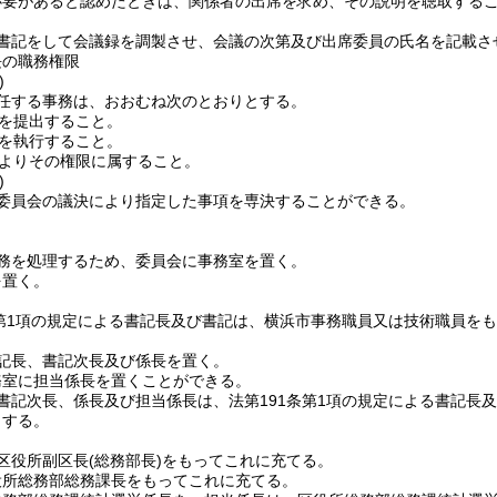
必要があると認めたときは、関係者の出席を求め、その説明を聴取する
書記をして会議録を調製させ、会議の次第及び出席委員の氏名を記載さ
長の職務権限
)
任する事務は、おおむね次のとおりとする。
を提出すること。
を執行すること。
よりその権限に属すること。
)
委員会の議決により指定した事項を専決することができる。
務を処理するため、委員会に事務室を置く。
を置く。
条第1項の規定による書記長及び書記は、横浜市事務職員又は技術職員を
記長、書記次長及び係長を置く。
務室に担当係長を置くことができる。
書記次長、係長及び担当係長は、法第191条第1項の規定による書記長
とする。
区役所副区長
(総務部長)
をもってこれに充てる。
役所総務部総務課長をもってこれに充てる。