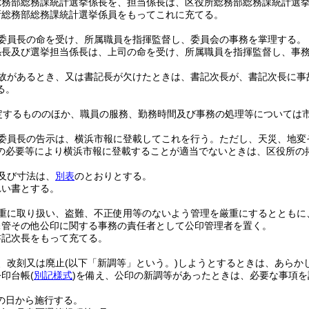
総務部総務課統計選挙係長を、担当係長は、区役所総務部総務課統計選
所総務部総務課統計選挙係員をもってこれに充てる。
委員長の命を受け、所属職員を指揮監督し、委員会の事務を掌理する。
係長及び選挙担当係長は、上司の命を受け、所属職員を指揮監督し、事
故があるとき、又は書記長が欠けたときは、書記次長が、書記次長に事
る。
定するもののほか、職員の服務、勤務時間及び事務の処理等については
委員長の告示は、横浜市報に登載してこれを行う。
ただし、天災、地変
の必要等により横浜市報に登載することが適当でないときは、区役所の
及び寸法は、
別表
のとおりとする。
れい書とする。
重に取り扱い、盗難、不正使用等のないよう管理を厳重にするとともに
保管その他公印に関する事務の責任者として公印管理者を置く。
書記次長をもって充てる。
、改刻又は廃止
(以下「新調等」という。)
しようとするときは、あらか
公印台帳
(
別記様式
)
を備え、公印の新調等があったときは、必要な事項を
の日から施行する。