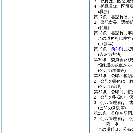
3
係長は、区役所
4
係職員は、区役
(職務)
第17条
書記長は、
2
書記次長、選挙
(代理)
第18条
書記長に事
れの職務を代理す
(服務等)
第19条
前2条
に規
(告示の方法)
第20条
委員会及び
報保護の観点から
(公印の種類等)
第21条
公印の種類
2
公印の書体は、
(公印の管理)
第22条
公印は、慎
2
公印の取扱い、
3
公印管理者は、
(公印の新調等)
第23条
公印を新調
2
公印管理者は、
附
則
この規程は、公布