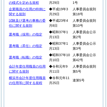
の様式を定める規程
月29日
1号
企業職員の任用の特例に
◆平成19年3
人事委員会規則
関する規則
月29日
第18号
試験及び選考の事務の委
◆平成23年4
人事委員会規則
任に関する規則
月8日
第10号
◆昭和37年1
人事委員会公示
選考職（採用）の指定
月13日
第2号
◆昭和37年1
人事委員会公示
選考職（昇任）の指定
月13日
第3号
◆昭和37年10
人事委員会公示
選考職（転職）の指定
月10日
第42号
会計年度任用職員の任用
◆令和元年9
人事委員会規則
に関する規則
月11日
第5号
横浜市会計年度任用職員
◆令和元年11
達第5号
の任用等に関する規程
月25日