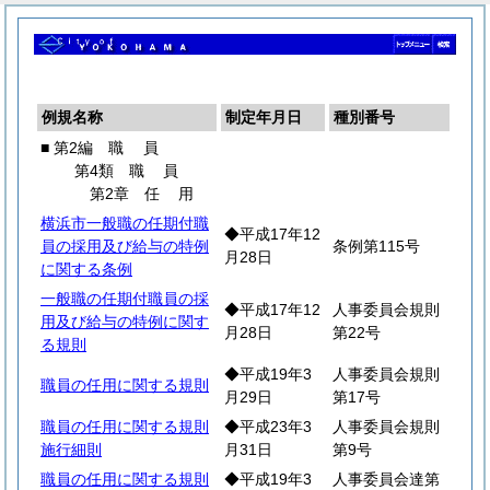
例規名称
制定年月日
種別番号
■ 第2編
職
員
第4類
職
員
第2章
任
用
横浜市一般職の任期付職
◆平成17年12
員の採用及び給与の特例
条例第115号
月28日
に関する条例
一般職の任期付職員の採
◆平成17年12
人事委員会規則
用及び給与の特例に関す
月28日
第22号
る規則
◆平成19年3
人事委員会規則
職員の任用に関する規則
月29日
第17号
職員の任用に関する規則
◆平成23年3
人事委員会規則
施行細則
月31日
第9号
職員の任用に関する規則
◆平成19年3
人事委員会達第