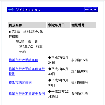
例規名称
制定年月日
種別番号
■ 第1編 総則､議会､執
行機関
第1類
総
則
第4章の2 行政
手続
◆平成7年3月
横浜市行政手続条例
条例第15号
24日
横浜市行政手続条例施行
◆平成7年6月
規則第80号
規則
30日
◆平成6年9月
横浜市聴聞規則
規則第88号
30日
◆平成27年12
横浜市行政不服審査条例
条例第71号
月25日