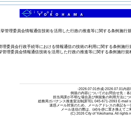
選挙管理委員会情報通信技術を活用した行政の推進等に関する条例施行
管理委員会行政手続等における情報通信の技術の利用に関する条例施行
挙管理委員会情報通信技術を活用した行政の推進等に関する条例施行規
-2026.07.01作成-2026.07.01内
例規の内容についてのお問合せ先：各
担当局課が不明な場合及び例規集の利用方法につ
総務局ガバナンス推進室法制課TEL 045-671-2093 E-mail so-reiki
迷惑メール対策のため、メールアドレスの表記を一
メール送信の際は、(at)を@に置き換えて
(C) 2026 City of Yokohama. All rights 