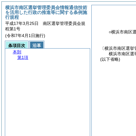
横浜市南区選挙管理委員会情報通信技術
を活用した行政の推進等に関する条例施
行規程
平成17年3月25日 南区選挙管理委員会規
程第1号
○横浜市南区
(令和7年4月1日施行)
条項目次
沿革
〔横浜市南区選挙
本則
横浜市南区選
第1項
(以下省略)