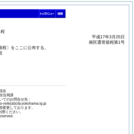
規程
平成17年3月25日
南区選管規程第1号
規程〕をここに公布する。
程
容現在
担当局課
いてのお問合せ先：
(at)city.yokohama.lg.jp
部変更しております。
ご利用ください。
reserved.