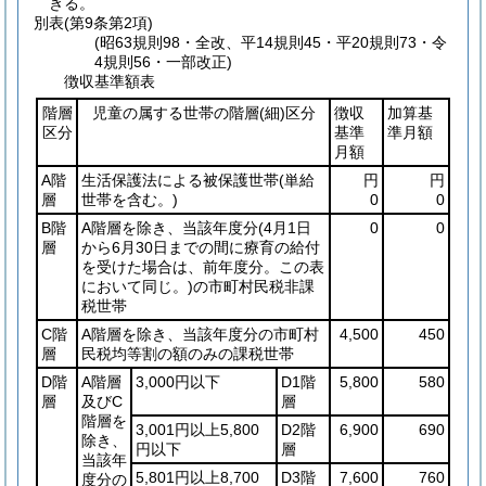
きる。
別表
(第9条第2項)
(昭63規則98・全改、平14規則45・平20規則73・令
4規則56・一部改正)
徴収基準額表
階層
児童の属する世帯の階層
(細)
区分
徴収
加算基
区分
基準
準月額
月額
A階
生活保護法による被保護世帯
(単給
円
円
層
世帯を含む。)
0
0
B階
A階層を除き、当該年度分
(4月1日
0
0
層
から6月30日までの間に療育の給付
を受けた場合は、前年度分。この表
において同じ。)
の市町村民税非課
税世帯
C階
A階層を除き、当該年度分の市町村
4,500
450
層
民税均等割の額のみの課税世帯
D階
A階層
3,000円以下
D1階
5,800
580
層
及びC
層
階層を
3,001円以上5,800
D2階
6,900
690
除き、
円以下
層
当該年
5,801円以上8,700
D3階
7,600
760
度分の