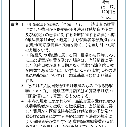
場合
は、17,
120円と
する。
備考
1 徴収基準月額欄の「全額」とは、当該児童の措置
に要した費用から医療保険各法及び感染症の予防
及び感染症の患者に対する医療に関する法律
(平成1
0年法律第114号)
の規定により保険者等が負担すべ
き費用
(高額療養費の支給を除く。)
を差し引いた額
の月額をいう。
2 C階層又はD階層に属する同一世帯から同時に2人
以上の児童が措置を受けた場合は、当該措置に要
した入院日数が最も長期となる児童
(当該入院日数
が同数である場合は、いずれか1人の児童)
以外の児
童の徴収額については、加算基準月額により算定
する。
3 その月の入院日数が1箇月未満のものに係る徴収
額については、徴収基準月額又は加算基準月額の
日割計算により算定するものとする。
4 本表の規定にかかわらず、当該措置を受けた者の
扶養義務者から徴収する徴収額は、当該措置に要
した費用から医療保険各法及び感染症の予防及び
感染症の患者に対する医療に関する法律の規定に
より保険者等が負担すべき費用
(高額療養費の支給
を含む。)
を差し引いた額を超えてはならない。