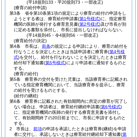
(平18規則133・平20規則73・一部改正)
(療育の給付申請)
第3条
省令第10条第1項の規定により療育の給付の申請をし
ようとする者は、療育給付申請書
(
第1号様式
)
に、指定療育
機関の医師が発行する療育意見書
(
第2号様式
)
及び市長が別
に定める書類を添付し、市長に提出しなければならない。
(平14規則45・令4規則56・一部改正)
(療育給付の決定)
第4条
市長は、
前条
の規定による申請により、療育の給付を
行なうことを決定したときは当該申請者に療育券
(
第4号様
式
)
を交付し、給付を行なわないことを決定したときは療育
給付却下通知書
(
第5号様式
)
により申請者に通知するものと
する。
(療育の給付)
第5条
療育券の交付を受けた児童は、当該療育券に記載され
ている指定療育機関において、当該療育券を提示し、療育
の給付を受けるものとする。
(給付の継続)
第6条
療育券に記載された有効期間内に所定の療育が完了し
ない場合は、申請者は、療育給付継続申請書
(
第6号様式
)
に、指定療育機関の医師の発行する療育意見書を添付し
て、有効期間終了の20日前までに、市長に申請するものと
する。
2
市長は、
前項
の申請を承認したときは療育券
(継続)
を申請
者に交付し、承認しないときは療育給付継続却下通知書
(
第