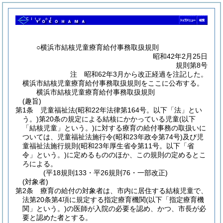
○横浜市結核児童療育給付事務取扱規則
昭和42年2月25日
規則第8号
注 昭和62年3月から改正経過を注記した。
横浜市結核児童療育給付事務取扱規則をここに公布する。
横浜市結核児童療育給付事務取扱規則
(趣旨)
第1条
児童福祉法
(昭和22年法律第164号。以下「法」とい
う。)
第20条の規定による結核にかかっている児童
(以下
「結核児童」という。)
に対する療育の給付事務の取扱いに
ついては、児童福祉法施行令
(昭和23年政令第74号)
及び児
童福祉法施行規則
(昭和23年厚生省令第11号。以下「省
令」という。)
に定めるもののほか、この規則の定めるとこ
ろによる。
(平18規則133・平26規則76・一部改正)
(対象者)
第2条
療育の給付の対象者は、市内に居住する結核児童で、
法第20条第4項に規定する指定療育機関
(以下「指定療育機
関」という。)
の医師が入院の必要を認め、かつ、市長が必
要と認めた者とする。