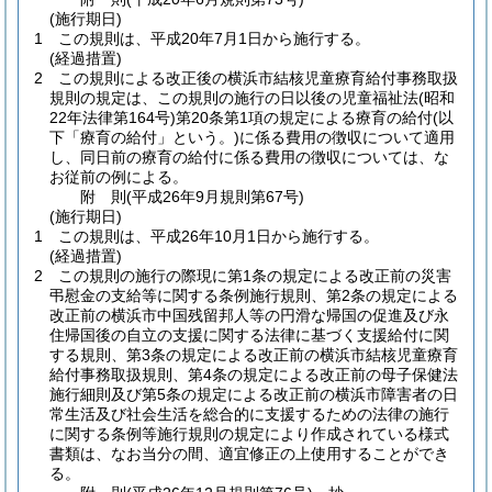
(施行期日)
1
この規則は、平成20年7月1日から施行する。
(経過措置)
2
この規則による改正後の横浜市結核児童療育給付事務取扱
規則の規定は、この規則の施行の日以後の児童福祉法
(昭和
22年法律第164号)
第20条第1項の規定による療育の給付
(以
下「療育の給付」という。)
に係る費用の徴収について適用
し、同日前の療育の給付に係る費用の徴収については、な
お従前の例による。
附
則
(平成26年9月
規則第67号)
(施行期日)
1
この規則は、平成26年10月1日から施行する。
(経過措置)
2
この規則の施行の際現に第1条の規定による改正前の災害
弔慰金の支給等に関する条例施行規則、第2条の規定による
改正前の横浜市中国残留邦人等の円滑な帰国の促進及び永
住帰国後の自立の支援に関する法律に基づく支援給付に関
する規則、第3条の規定による改正前の横浜市結核児童療育
給付事務取扱規則、第4条の規定による改正前の母子保健法
施行細則及び第5条の規定による改正前の横浜市障害者の日
常生活及び社会生活を総合的に支援するための法律の施行
に関する条例等施行規則の規定により作成されている様式
書類は、なお当分の間、適宜修正の上使用することができ
る。