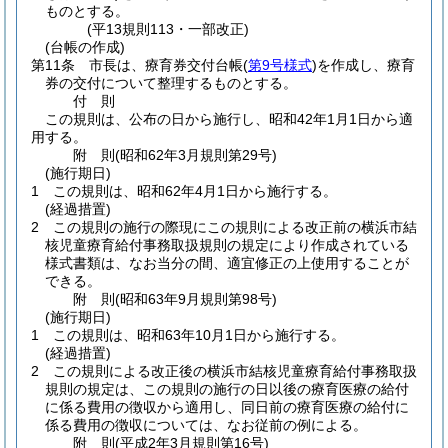
ものとする。
(平13規則113・一部改正)
(台帳の作成)
第11条
市長は、療育券交付台帳
(
第9号様式
)
を作成し、療育
券の交付について整理するものとする。
付
則
この規則は、公布の日から施行し、昭和42年1月1日から適
用する。
附
則
(昭和62年3月
規則第29号)
(施行期日)
1
この規則は、昭和62年4月1日から施行する。
(経過措置)
2
この規則の施行の際現にこの規則による改正前の横浜市結
核児童療育給付事務取扱規則の規定により作成されている
様式書類は、なお当分の間、適宜修正の上使用することが
できる。
附
則
(昭和63年9月
規則第98号)
(施行期日)
1
この規則は、昭和63年10月1日から施行する。
(経過措置)
2
この規則による改正後の横浜市結核児童療育給付事務取扱
規則の規定は、この規則の施行の日以後の療育医療の給付
に係る費用の徴収から適用し、同日前の療育医療の給付に
係る費用の徴収については、なお従前の例による。
附
則
(平成2年3月
規則第16号)