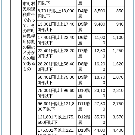
円以下
層
市町村
民税課
8,701円以上13,000
D4階
8,500
850
税世帯
円以下
層
であっ
13,001円以上17,40
D5階
9,400
940
て、そ
0円以下
層
の市町
村民税
17,401円以上22,40
D6階
11,00
1,100
所得割
0円以下
層
0
の額の
22,401円以上28,20
D7階
12,50
1,250
区分が
0円以下
層
0
次の額
である
28,201円以上58,40
D8階
16,20
1,620
もの
0円以下
層
0
58,401円以上75,00
D9階
18,70
1,870
0円以下
層
0
75,001円以上96,60
D10階
23,10
2,310
0円以下
層
0
96,601円以上121,8
D11階
27,50
2,750
00円以下
層
0
121,801円以上175,
D12階
35,70
3,570
500円以下
層
0
175,501円以上221,
D13階
44,00
4,400