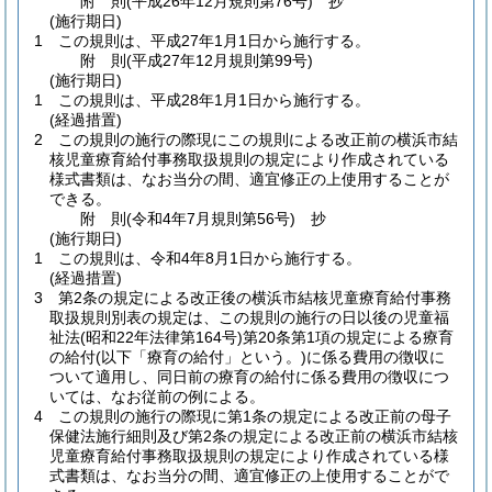
附
則
(平成26年12月
規則第76号)
抄
(施行期日)
1
この規則は、平成27年1月1日から施行する。
附
則
(平成27年12月
規則第99号)
(施行期日)
1
この規則は、平成28年1月1日から施行する。
(経過措置)
2
この規則の施行の際現にこの規則による改正前の横浜市結
核児童療育給付事務取扱規則の規定により作成されている
様式書類は、なお当分の間、適宜修正の上使用することが
できる。
附
則
(令和4年7月
規則第56号)
抄
(施行期日)
1
この規則は、令和4年8月1日から施行する。
(経過措置)
3
第2条の規定による改正後の横浜市結核児童療育給付事務
取扱規則別表の規定は、この規則の施行の日以後の児童福
祉法
(昭和22年法律第164号)
第20条第1項の規定による療育
の給付
(以下「療育の給付」という。)
に係る費用の徴収に
ついて適用し、同日前の療育の給付に係る費用の徴収につ
いては、なお従前の例による。
4
この規則の施行の際現に第1条の規定による改正前の母子
保健法施行細則及び第2条の規定による改正前の横浜市結核
児童療育給付事務取扱規則の規定により作成されている様
式書類は、なお当分の間、適宜修正の上使用することがで