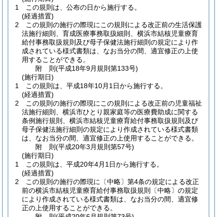
1
この規則は、公布の日から施行する。
(経過措置)
2
この規則の施行の際現にこの規則による改正前の生活保護
法施行細則、育成医療事務取扱細則、横浜市結核児童療育
給付事務取扱規則及び母子保健法施行細則の規定により作
成されている様式書類は、なお当分の間、適宜修正の上使
用することができる。
附
則
(平成18年9月
規則第133号)
(施行期日)
1
この規則は、平成18年10月1日から施行する。
(経過措置)
2
この規則の施行の際現にこの規則による改正前の児童福祉
法施行細則、横浜市ひとり親家庭等の医療費助成に関する
条例施行規則、横浜市結核児童療育給付事務取扱規則及び
母子保健法施行細則の規定により作成されている様式書類
は、なお当分の間、適宜修正の上使用することができる。
附
則
(平成20年3月
規則第57号)
(施行期日)
1
この規則は、平成20年4月1日から施行する。
(経過措置)
2
この規則の施行の際現に〔中略〕第4条の規定による改正
前の横浜市結核児童療育給付事務取扱規則〔中略〕の規定
により作成されている様式書類は、なお当分の間、適宜修
正の上使用することができる。
附
則
(平成20年6月
規則第73号)