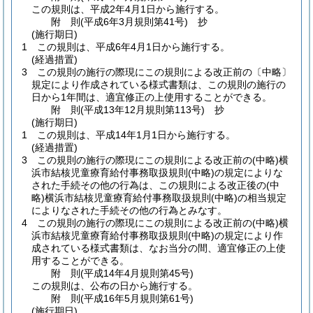
この規則は、平成2年4月1日から施行する。
附
則
(平成6年3月
規則第41号)
抄
(施行期日)
1
この規則は、平成6年4月1日から施行する。
(経過措置)
3
この規則の施行の際現にこの規則による改正前の〔中略〕
規定により作成されている様式書類は、この規則の施行の
日から1年間は、適宜修正の上使用することができる。
附
則
(平成13年12月
規則第113号)
抄
(施行期日)
1
この規則は、平成14年1月1日から施行する。
(経過措置)
3
この規則の施行の際現にこの規則による改正前の
(中略)
横
浜市結核児童療育給付事務取扱規則
(中略)
の規定によりな
された手続その他の行為は、この規則による改正後の
(中
略)
横浜市結核児童療育給付事務取扱規則
(中略)
の相当規定
によりなされた手続その他の行為とみなす。
4
この規則の施行の際現にこの規則による改正前の
(中略)
横
浜市結核児童療育給付事務取扱規則
(中略)
の規定により作
成されている様式書類は、なお当分の間、適宜修正の上使
用することができる。
附
則
(平成14年4月
規則第45号)
この規則は、公布の日から施行する。
附
則
(平成16年5月
規則第61号)
(施行期日)