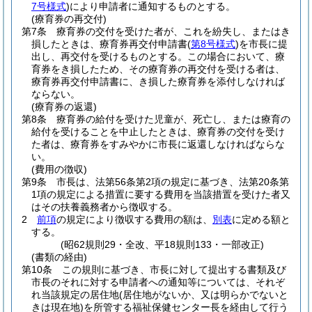
7号様式
)
により申請者に通知するものとする。
(療育券の再交付)
第7条
療育券の交付を受けた者が、これを紛失し、またはき
損したときは、療育券再交付申請書
(
第8号様式
)
を市長に提
出し、再交付を受けるものとする。
この場合において、療
育券をき損したため、その療育券の再交付を受ける者は、
療育券再交付申請書に、き損した療育券を添付しなければ
ならない。
(療育券の返還)
第8条
療育券の給付を受けた児童が、死亡し、または療育の
給付を受けることを中止したときは、療育券の交付を受け
た者は、療育券をすみやかに市長に返還しなければならな
い。
(費用の徴収)
第9条
市長は、法第56条第2項の規定に基づき、法第20条第
1項の規定による措置に要する費用を当該措置を受けた者又
はその扶養義務者から徴収する。
2
前項
の規定により徴収する費用の額は、
別表
に定める額と
する。
(昭62規則29・全改、平18規則133・一部改正)
(書類の経由)
第10条
この規則に基づき、市長に対して提出する書類及び
市長のそれに対する申請者への通知等については、それぞ
れ当該規定の居住地
(居住地がないか、又は明らかでないと
きは現在地)
を所管する福祉保健センター長を経由して行う