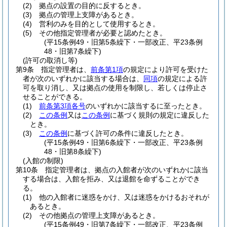
(2)
拠点の設置の目的に反するとき。
(3)
拠点の管理上支障があるとき。
(4)
営利のみを目的として使用するとき。
(5)
その他指定管理者が必要と認めたとき。
(平15条例49・旧第5条繰下・一部改正、平23条例
48・旧第7条繰下)
(許可の取消し等)
第9条
指定管理者は、
前条第1項
の規定により許可を受けた
者が次のいずれかに該当する場合は、
同項
の規定による許
可を取り消し、又は拠点の使用を制限し、若しくは停止さ
せることができる。
(1)
前条第3項各号
のいずれかに該当するに至ったとき。
(2)
この条例
又は
この条例
に基づく規則の規定に違反した
とき。
(3)
この条例
に基づく許可の条件に違反したとき。
(平15条例49・旧第6条繰下・一部改正、平23条例
48・旧第8条繰下)
(入館の制限)
第10条
指定管理者は、拠点の入館者が次のいずれかに該当
する場合は、入館を拒み、又は退館を命ずることができ
る。
(1)
他の入館者に迷惑をかけ、又は迷惑をかけるおそれが
あるとき。
(2)
その他拠点の管理上支障があるとき。
(平15条例49・旧第7条繰下・一部改正、平23条例