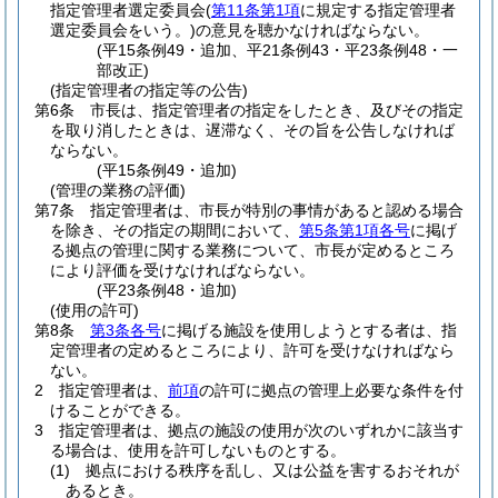
指定管理者選定委員会
(
第11条第1項
に規定する指定管理者
選定委員会をいう。)
の意見を聴かなければならない。
(平15条例49・追加、平21条例43・平23条例48・一
部改正)
(指定管理者の指定等の公告)
第6条
市長は、指定管理者の指定をしたとき、及びその指定
を取り消したときは、遅滞なく、その旨を公告しなければ
ならない。
(平15条例49・追加)
(管理の業務の評価)
第7条
指定管理者は、市長が特別の事情があると認める場合
を除き、その指定の期間において、
第5条第1項各号
に掲げ
る拠点の管理に関する業務について、市長が定めるところ
により評価を受けなければならない。
(平23条例48・追加)
(使用の許可)
第8条
第3条各号
に掲げる施設を使用しようとする者は、指
定管理者の定めるところにより、許可を受けなければなら
ない。
2
指定管理者は、
前項
の許可に拠点の管理上必要な条件を付
けることができる。
3
指定管理者は、拠点の施設の使用が次のいずれかに該当す
る場合は、使用を許可しないものとする。
(1)
拠点における秩序を乱し、又は公益を害するおそれが
あるとき。