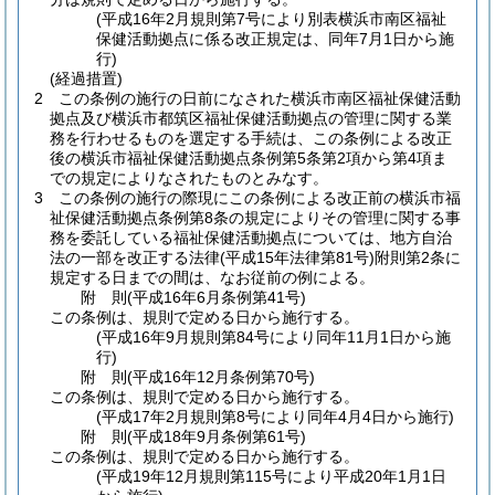
(平成16年2月規則第7号により別表横浜市南区福祉
保健活動拠点に係る改正規定は、同年7月1日から施
行)
(経過措置)
2
この条例の施行の日前になされた横浜市南区福祉保健活動
拠点及び横浜市都筑区福祉保健活動拠点の管理に関する業
務を行わせるものを選定する手続は、この条例による改正
後の横浜市福祉保健活動拠点条例第5条第2項から第4項ま
での規定によりなされたものとみなす。
3
この条例の施行の際現にこの条例による改正前の横浜市福
祉保健活動拠点条例第8条の規定によりその管理に関する事
務を委託している福祉保健活動拠点については、地方自治
法の一部を改正する法律
(平成15年法律第81号)
附則第2条に
規定する日までの間は、なお従前の例による。
附
則
(平成16年6月
条例第41号)
この条例は、規則で定める日から施行する。
(平成16年9月規則第84号により同年11月1日から施
行)
附
則
(平成16年12月
条例第70号)
この条例は、規則で定める日から施行する。
(平成17年2月規則第8号により同年4月4日から施行)
附
則
(平成18年9月
条例第61号)
この条例は、規則で定める日から施行する。
(平成19年12月規則第115号により平成20年1月1日