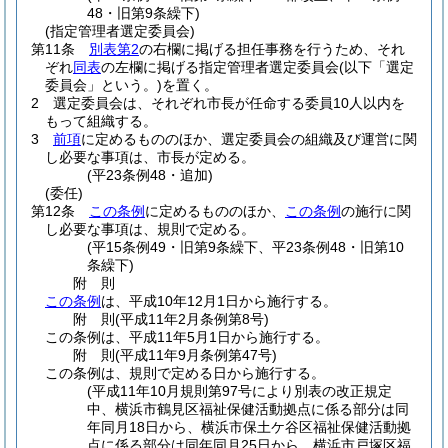
48・旧第9条繰下)
(指定管理者選定委員会)
第11条
別表第2
の右欄に掲げる担任事務を行うため、それ
ぞれ
同表
の左欄に掲げる指定管理者選定委員会
(以下「選定
委員会」という。)
を置く。
2
選定委員会は、それぞれ市長が任命する委員10人以内を
もって組織する。
3
前項
に定めるもののほか、選定委員会の組織及び運営に関
し必要な事項は、市長が定める。
(平23条例48・追加)
(委任)
第12条
この条例
に定めるもののほか、
この条例
の施行に関
し必要な事項は、規則で定める。
(平15条例49・旧第9条繰下、平23条例48・旧第10
条繰下)
附
則
この条例
は、平成10年12月1日から施行する。
附
則
(平成11年2月
条例第8号)
この条例は、平成11年5月1日から施行する。
附
則
(平成11年9月
条例第47号)
この条例は、規則で定める日から施行する。
(平成11年10月規則第97号により別表の改正規定
中、横浜市鶴見区福祉保健活動拠点に係る部分は同
年同月18日から、横浜市保土ケ谷区福祉保健活動拠
点に係る部分は同年同月25日から、横浜市戸塚区福