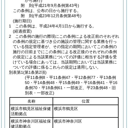
から施行)
附
則
(平成21年9月
条例第43号)
この条例は、公布の日から施行する。
附
則
(平成23年12月
条例第48号)
(施行期日)
1
この条例は、平成24年4月1日から施行する。
(経過措置)
2
この条例の施行の際現にこの条例による改正前のそれぞれ
の条例の規定に基づき公の施設の管理に関する業務を行っ
ている指定管理者が、その指定の期間においてこの条例の
施行の日前までにこの条例による改正後のそれぞれの条例
の規定による当該業務についての評価に相当する評価を受
けている場合にあっては、当該期間においては当該業務に
ついての評価に係るこれらの規定は適用しない。
別表第1
(第1条第2項)
(平11条例8・平11条例47・平12条例77・平13条例
50・平14条例48・平15条例49・平16条例41・平16
条例70・平18条例61・一部改正、平23条例48・旧
別表・一部改正)
名称
位置
横浜市鶴見区福祉保健
横浜市鶴見区
活動拠点
横浜市神奈川区福祉保
横浜市神奈川区
健活動拠点