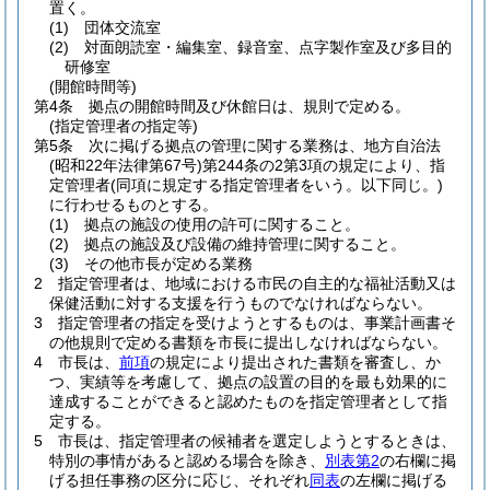
置く。
(1)
団体交流室
(2)
対面朗読室・編集室、録音室、点字製作室及び多目的
研修室
(開館時間等)
第4条
拠点の開館時間及び休館日は、規則で定める。
(指定管理者の指定等)
第5条
次に掲げる拠点の管理に関する業務は、地方自治法
(昭和22年法律第67号)
第244条の2第3項の規定により、指
定管理者
(同項に規定する指定管理者をいう。以下同じ。)
に行わせるものとする。
(1)
拠点の施設の使用の許可に関すること。
(2)
拠点の施設及び設備の維持管理に関すること。
(3)
その他市長が定める業務
2
指定管理者は、地域における市民の自主的な福祉活動又は
保健活動に対する支援を行うものでなければならない。
3
指定管理者の指定を受けようとするものは、事業計画書そ
の他規則で定める書類を市長に提出しなければならない。
4
市長は、
前項
の規定により提出された書類を審査し、か
つ、実績等を考慮して、拠点の設置の目的を最も効果的に
達成することができると認めたものを指定管理者として指
定する。
5
市長は、指定管理者の候補者を選定しようとするときは、
特別の事情があると認める場合を除き、
別表第2
の右欄に掲
げる担任事務の区分に応じ、それぞれ
同表
の左欄に掲げる