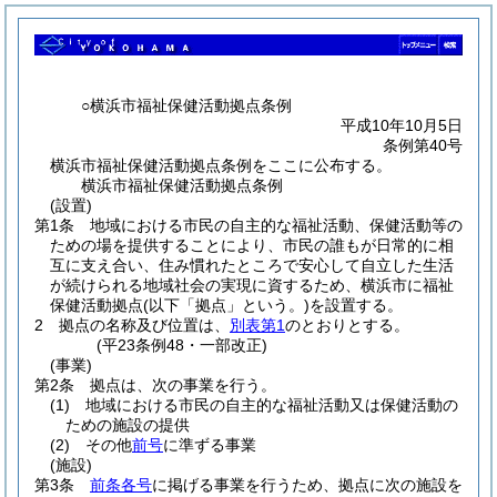
○横浜市福祉保健活動拠点条例
平成10年10月5日
条例第40号
横浜市福祉保健活動拠点条例をここに公布する。
横浜市福祉保健活動拠点条例
(設置)
第1条
地域における市民の自主的な福祉活動、保健活動等の
ための場を提供することにより、市民の誰もが日常的に相
互に支え合い、住み慣れたところで安心して自立した生活
が続けられる地域社会の実現に資するため、横浜市に福祉
保健活動拠点
(以下「拠点」という。)
を設置する。
2
拠点の名称及び位置は、
別表第1
のとおりとする。
(平23条例48・一部改正)
(事業)
第2条
拠点は、次の事業を行う。
(1)
地域における市民の自主的な福祉活動又は保健活動の
ための施設の提供
(2)
その他
前号
に準ずる事業
(施設)
第3条
前条各号
に掲げる事業を行うため、拠点に次の施設を