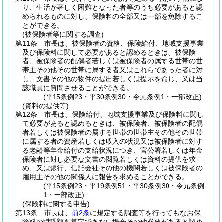
り、生活が著しく困難となった者等のうち必要があると認
められるものに対し、保険料の全部又は一部を免除するこ
とができる。
(被保険者等に関する調査)
第11条
市長は、被保険者の資格、保険給付、地域支援事業
及び保険料に関して必要があると認めるときは、被保険
者、被保険者の配偶者若しくは被保険者の属する世帯の世
帯主その他その世帯に属する者又はこれらであった者に対
し、文書その他の物件の提出若しくは提示を命じ、又は当
該職員に質問させることができる。
(平15条例23・平30条例30・令元条例1・一部改正)
(資料の提供等)
第12条
市長は、保険給付、地域支援事業及び保険料に関し
て必要があると認めるときは、被保険者、被保険者の配偶
者若しくは被保険者の属する世帯の世帯主その他その世帯
に属する者の資産若しくは収入の状況又は被保険者に対す
る老齢等年金給付の支給状況につき、官公署若しくは年金
保険者に対し必要な文書の閲覧若しくは資料の提供を求
め、又は銀行、信託会社その他の機関若しくは被保険者の
雇用主その他の関係人に報告を求めることができる。
(平15条例23・平19条例51・平30条例30・令元条例
1・一部改正)
(保険料に関する申告)
第13条
市長は、
前2条
に規定する調査等を行ってもなお保
険料の賦課額を算定できない場合その他必要があると認め