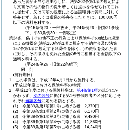
あった者が正当な理由なしに、法第202条第1項の規定によ
り文書その他の物件の提出若しくは提示を命ぜられてこれ
に従わず、又は同項の規定による当該職員の質問に対して
答弁せず、若しくは虚偽の答弁をしたときは、100,000円
以下の過料を科する。
(平15条例23・一部改正、平24条例26・旧第21条繰
下、平30条例30・一部改正)
第24条
偽りその他不正の行為により保険料その他法の規定
による徴収金
(法第150条第1項に規定する納付金及び法第
157条第1項に規定する延滞金を除く。)
の徴収を免れた者
に対し、その徴収を免れた金額の5倍に相当する金額以下の
過料を科する。
(平24条例26・旧第22条繰下)
附
則
(施行期日)
1
この条例は、平成12年4月1日から施行する。
(平成12年度における保険料率の特例)
2
平成12年度における保険料率は、
第4条第1項
の規定にか
かわらず、
次の各号
に掲げる第1号被保険者の区分に応じそ
れぞれ
当該各号
に定める額とする。
(1)
令第39条第1項第1号に掲げる者 2,370円
(2)
令第39条第1項第2号に掲げる者 6,170円
(3)
令第39条第1項第3号に掲げる者 9,490円
(4)
令第39条第1項第4号に掲げる者 11,860円
(5)
令第39条第1項第5号に掲げる者 14,240円