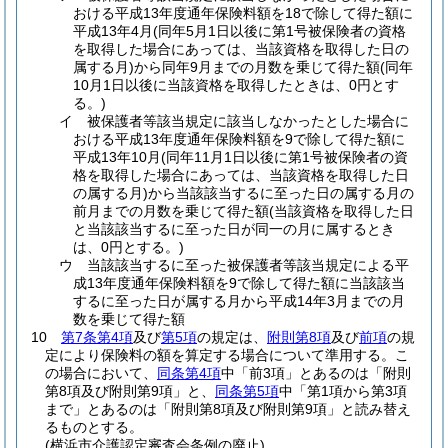
おける平成13年度通年保険料額を18で除して得た額に
平成13年4月
(同年5月1日以後に第1号被保険者の資格
を取得した場合にあっては、当該資格を取得した日の
属する月)
から同年9月までの月数を乗じて得た額
(同年
10月1日以後に当該資格を取得したときは、0円とす
る。)
イ
被保護者等該当規定に該当しなかったとした場合に
おける平成13年度通年保険料額を9で除して得た額に
平成13年10月
(同年11月1日以後に第1号被保険者の資
格を取得した場合にあっては、当該資格を取得した日
の属する月)
から当該該当するに至った日の属する月の
前月までの月数を乗じて得た額
(当該資格を取得した日
と当該該当するに至った日が同一の月に属するとき
は、0円とする。)
ウ
当該該当するに至った被保護者等該当規定による平
成13年度通年保険料額を9で除して得た額に当該該当
するに至った日が属する月から平成14年3月までの月
数を乗じて得た額
10
第7条第4項
及び
第5項
の規定は、
附則第8項
及び
前項
の規
定により保険料の額を算定する場合について準用する。
こ
の場合において、
同条第4項
中「前3項」とあるのは「附則
第8項及び附則第9項」と、
同条第5項
中「第1項から第3項
まで」とあるのは「附則第8項及び附則第9項」と読み替え
るものとする。
(横浜市介護認定審査会条例の廃止)