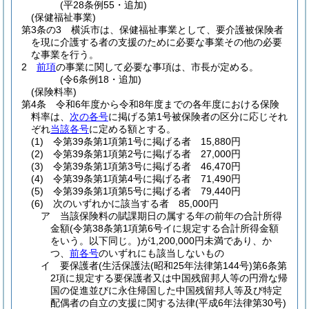
(平28条例55・追加)
(保健福祉事業)
第3条の3
横浜市は、保健福祉事業として、要介護被保険者
を現に介護する者の支援のために必要な事業その他の必要
な事業を行う。
2
前項
の事業に関して必要な事項は、市長が定める。
(令6条例18・追加)
(保険料率)
第4条
令和6年度から令和8年度までの各年度における保険
料率は、
次の各号
に掲げる第1号被保険者の区分に応じそれ
ぞれ
当該各号
に定める額とする。
(1)
令第39条第1項第1号に掲げる者 15,880円
(2)
令第39条第1項第2号に掲げる者 27,000円
(3)
令第39条第1項第3号に掲げる者 46,470円
(4)
令第39条第1項第4号に掲げる者 71,490円
(5)
令第39条第1項第5号に掲げる者 79,440円
(6)
次のいずれかに該当する者 85,000円
ア
当該保険料の賦課期日の属する年の前年の合計所得
金額
(令第38条第1項第6号イに規定する合計所得金額
をいう。以下同じ。)
が1,200,000円未満であり、か
つ、
前各号
のいずれにも該当しないもの
イ
要保護者
(生活保護法
(昭和25年法律第144号)
第6条第
2項に規定する要保護者又は中国残留邦人等の円滑な帰
国の促進並びに永住帰国した中国残留邦人等及び特定
配偶者の自立の支援に関する法律
(平成6年法律第30号)