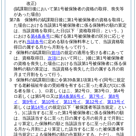
改正)
(賦課期日後において第1号被保険者の資格の取得、喪失等
があった場合)
第7条
保険料の賦課期日後に第1号被保険者の資格を取得し
た場合における当該第1号被保険者に係る保険料の額の算定
は、当該資格を取得した日
(以下「資格取得日」という。)
における
第4条各号
に掲げる第1号被保険者の区分に応じそ
れぞれ
当該各号
に定める額を保険料率として、当該資格取
得日の属する月から月割をもって行う。
2
保険料の賦課期日
(
前項
の規定の適用を受ける者にあって
は、資格取得日。
次項
において同じ。)
後に第1号被保険者
の資格を喪失した場合における当該第1号被保険者に係る保
険料の額の算定は、当該資格を喪失した日の属する月の前
月まで月割をもって行う。
3
保険料の賦課期日後に令第39条第1項第1号イ
(同号に規定
する老齢福祉年金の受給権を有するに至った者及び
(1)
に係
る者を除く。)
、ロ若しくはニ、第2号ロ、第3号ロ、第4号
ロ若しくは第5号ロ又は
第4条第6号イ
、
第7号イ
、
第8号
イ
、
第9号イ
、
第10号イ
、
第11号イ
、
第12号イ
、
第13号イ
若しくは
第14号イ
の規定
(以下「被保護者等該当規定」とい
う。)
に該当するに至った第1号被保険者に係る保険料の額
は、当該該当するに至った日の属する月の前月まで月割に
より算定した保険料の額と当該該当するに至った日の属す
る月から月割により算定した該当するに至った被保護者等
該当規定による保険料の額の合算額とする。
ただし、当該