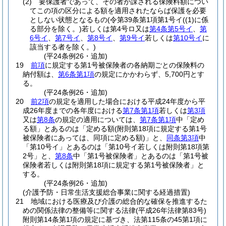
(2)
要保護者であって、その者が課される保険料額につい
てこの項の区分による額を適用されたならば保護を必要
としない状態となるもの
(令第39条第1項第1号イ
(
(1)
に係
る部分を除く。)
若しくは第4号ロ又は
第4条第5号イ
、
第
6号イ
、
第7号イ
、
第8号イ
、
第9号イ
若しくは
第10号イ
に
該当する者を除く。)
(平24条例26・追加)
19
前項
に規定する第1号被保険者の各納期ごとの保険料の
納付額は、
第6条第1項
の規定にかかわらず、5,700円とす
る。
(平24条例26・追加)
20
前2項
の規定を適用した場合における平成24年度から平
成26年度までの各年度における
第7条第1項
若しくは
第3項
又は
第8条
の規定の適用については、
第7条第1項
中「定め
る額」とあるのは「定める額
(附則第18項に規定する第1号
被保険者にあっては、同項に定める額)
」と、
同条第3項
中
「第10号イ」とあるのは「第10号イ若しくは附則第18項第
2号」と、
第8条
中「第1号被保険者」とあるのは「第1号被
保険者若しくは附則第18項に規定する第1号被保険者」と
する。
(平24条例26・追加)
(介護予防・日常生活支援総合事業に関する経過措置)
21
地域における医療及び介護の総合的な確保を推進するた
めの関係法律の整備等に関する法律
(平成26年法律第83号)
附則第14条第1項の規定に基づき、法第115条の45第1項に