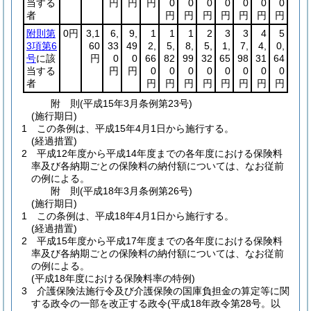
当する
円
円
円
0
0
0
0
0
0
0
者
円
円
円
円
円
円
円
附則第
0円
3,1
6,
9,
1
1
1
2
3
3
4
5
3項第6
60
33
49
2,
5,
8,
5,
1,
7,
4,
0,
号
に該
円
0
0
66
82
99
32
65
98
31
64
当する
円
円
0
0
0
0
0
0
0
0
者
円
円
円
円
円
円
円
円
附
則
(平成15年3月
条例第23号)
(施行期日)
1
この条例は、平成15年4月1日から施行する。
(経過措置)
2
平成12年度から平成14年度までの各年度における保険料
率及び各納期ごとの保険料の納付額については、なお従前
の例による。
附
則
(平成18年3月
条例第26号)
(施行期日)
1
この条例は、平成18年4月1日から施行する。
(経過措置)
2
平成15年度から平成17年度までの各年度における保険料
率及び各納期ごとの保険料の納付額については、なお従前
の例による。
(平成18年度における保険料率の特例)
3
介護保険法施行令及び介護保険の国庫負担金の算定等に関
する政令の一部を改正する政令
(平成18年政令第28号。以