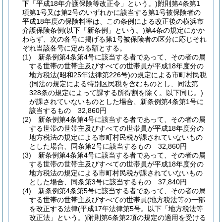
下「平成18年介護保険等改正令」という。)
附則第4条第1
項第1号又は第2号のいずれかに該当する第1号被保険者の
平成18年度の保険料率は、この条例による改正後の横浜市
介護保険条例
(以下「新条例」という。)
第4条の規定にかか
わらず、次の各号に掲げる第1号被保険者の区分に応じそれ
ぞれ当該各号に定める額とする。
(1)
新条例第4条第4号に該当する者であって、その者の属
する世帯の世帯主及びすべての世帯員が平成18年度分の
地方税法
(昭和25年法律第226号)
の規定による市町村民税
(同法の規定による特別区民税を含むものとし、同法第
328条の規定によって課する所得割を除く。以下同じ。)
が課されていないものとした場合、新条例第4条第1号に
該当するもの 32,860円
(2)
新条例第4条第4号に該当する者であって、その者の属
する世帯の世帯主及びすべての世帯員が平成18年度分の
地方税法の規定による市町村民税が課されていないもの
とした場合、同条第2号に該当するもの 32,860円
(3)
新条例第4条第4号に該当する者であって、その者の属
する世帯の世帯主及びすべての世帯員が平成18年度分の
地方税法の規定による市町村民税が課されていないもの
とした場合、同条第3号に該当するもの 37,840円
(4)
新条例第4条第5号に該当する者であって、その者の属
する世帯の世帯主及びすべての世帯員
(地方税法等の一部
を改正する法律
(平成17年法律第5号。以下「地方税法等
改正法」という。)
附則第6条第2項の規定の適用を受ける