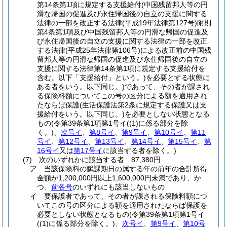
第14条第1項に規定する支援給付
(中国残留邦人等の円
滑な帰国の促進及び永住帰国後の自立の支援に関する
法律の一部を改正する法律
(平成19年法律第127号)
附則
第4条第1項及び中国残留邦人等の円滑な帰国の促進及
び永住帰国後の自立の支援に関する法律の一部を改正
する法律
(平成25年法律第106号)
による改正前の中国残
留邦人等の円滑な帰国の促進及び永住帰国後の自立の
支援に関する法律第14条第1項に規定する支援給付を
含む。以下「支援給付」という。)
を必要とする状態に
ある者をいう。以下同じ。)
であって、その者が課され
る保険料額についてこの号の区分による額を適用され
たならば保護
(生活保護法第2条に規定する保護又は支
援給付をいう。以下同じ。)
を必要としない状態となる
もの
(令第39条第1項第1号イ
(
(1)
に係る部分を除
く。)
、
次号イ
、
第8号イ
、
第9号イ
、
第10号イ
、
第11
号イ
、
第12号イ
、
第13号イ
、
第14号イ
、
第15号イ
、
第
16号イ
又は
第17号イ
に該当する者を除く。)
(7)
次のいずれかに該当する者 87,380円
ア
当該保険料の賦課期日の属する年の前年の合計所得
金額が1,200,000円以上1,600,000円未満であり、か
つ、
前各号
のいずれにも該当しないもの
イ
要保護者であって、その者が課される保険料額につ
いてこの号の区分による額を適用されたならば保護を
必要としない状態となるもの
(令第39条第1項第1号イ
(
(1)
に係る部分を除く。)
、
次号イ
、
第9号イ
、
第10号