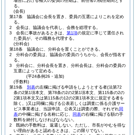
場合における補欠の委員の任期は、前任者の残任期間とす
る。
(会長)
第17条
協議会に会長を置き、委員の互選によりこれを定め
る。
2
会長は、協議会を代表し、会務を総理する。
3
会長に事故があるときは、
第1項
の規定に準じて選任され
た委員が、その職務を代理する。
(分科会)
第18条
協議会に、分科会を置くことができる。
2
分科会の委員は、協議会の委員のうちから、会長が指名す
る。
3
分科会に、分科会長を置き、分科会長は、分科会の委員の
互選によって定める。
(平24条例26・追加)
(手数料)
第19条
別表
の左欄に掲げる申請をしようとする者
(法第72
条の2第1項本文、第78条の2の2第1項本文、第115条の2の
2第1項本文又は第115条の12の2第1項本文に規定する者を
除く。)
又は同欄に掲げる公表若しくは調査に係る介護サー
ビス事業者は、当該申請、公表又は調査の際、それぞれ
同
表
の中欄に掲げる名称に応じ、
同表
の右欄に掲げる額の手
数料を納付しなければならない。
2
既納の手数料は、返還しない。
ただし、市長がやむを得な
い理由があると認めるときは、この限りでない。