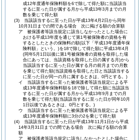
成12年度通年保険料額を6で除して得た額に当該該当
するに至った日が属する月から平成13年3月までの月
数を乗じて得た額
(3)
当該該当するに至った日が平成13年4月2日から同年
10月31日までの間である場合 次に掲げる額の合算額
ア
被保護者等該当規定に該当しなかったとした場合に
おける平成13年度を通じて第1号被保険者の資格を有
するとしたときの保険料の額
(以下「平成13年度通年保
険料額」という。)
を18で除して得た額に平成13年4月
(同年5月1日以後に第1号被保険者の資格を取得した場
合にあっては、当該資格を取得した日の属する月)
から
当該該当するに至った日が属する月の前月までの月数
を乗じて得た額
(当該資格を取得した日と当該該当する
に至った日が同一の月に属するときは、0円とする。)
イ
当該該当するに至った被保護者等該当規定による平
成13年度通年保険料額を18で除して得た額に当該該当
するに至った日が属する月から平成13年9月までの月
数を乗じて得た額
(当該該当するに至った日が同年10月
1日以後であるときは、0円とする。)
ウ
当該該当するに至った被保護者等該当規定による平
成13年度通年保険料額に3分の2を乗じて得た額
(4)
当該該当するに至った日が平成13年11月1日から平成
14年3月31日までの間である場合 次に掲げる額の合算
額
ア
被保護者等該当規定に該当しなかったとした場合に