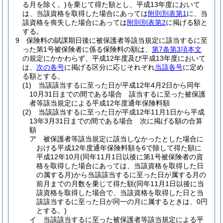
る月を除く。)
を乗じて得た額とし、平成13年度において
は、当該資格を取得した場合にあっては
附則別表第1
に、当
該資格を喪失した場合にあっては
附則別表第2
に掲げる額と
する。
9
保険料の賦課期日後に被保護者等該当規定に該当するに至
った第1号被保険者に係る保険料の額は、
第7条第3項本文
の規定にかかわらず、平成12年度及び平成13年度において
は、
次の各号
に掲げる区分に応じそれぞれ
当該各号
に定め
る額とする。
(1)
当該該当するに至った日が平成12年4月2日から同年
10月31日までの間である場合 該当するに至った被保護
者等該当規定による平成12年度通年保険料額
(2)
当該該当するに至った日が平成12年11月1日から平成
13年3月31日までの間である場合 次に掲げる額の合算
額
ア
被保護者等該当規定に該当しなかったとした場合に
おける平成12年度通年保険料額を6で除して得た額に
平成12年10月
(同年11月1日以後に第1号被保険者の資
格を取得した場合にあっては、当該資格を取得した日
の属する月)
から当該該当するに至った日が属する月の
前月までの月数を乗じて得た額
(同年11月1日以後に当
該資格を取得した場合で、当該資格を取得した日と当
該該当するに至った日が同一の月に属するときは、0円
とする。)
イ
当該該当するに至った被保護者等該当規定による平