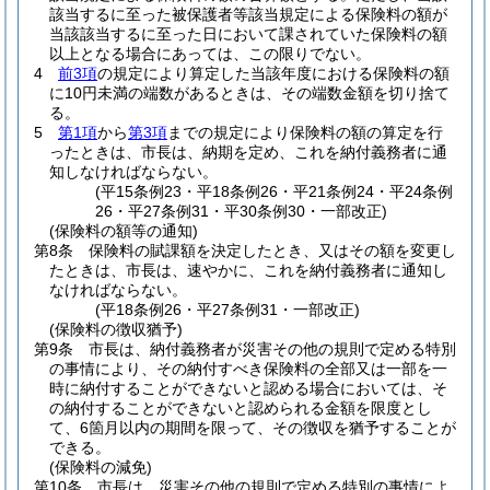
該当するに至った被保護者等該当規定による保険料の額が
当該該当するに至った日において課されていた保険料の額
以上となる場合にあっては、この限りでない。
4
前3項
の規定により算定した当該年度における保険料の額
に10円未満の端数があるときは、その端数金額を切り捨て
る。
5
第1項
から
第3項
までの規定により保険料の額の算定を行
ったときは、市長は、納期を定め、これを納付義務者に通
知しなければならない。
(平15条例23・平18条例26・平21条例24・平24条例
26・平27条例31・平30条例30・一部改正)
(保険料の額等の通知)
第8条
保険料の賦課額を決定したとき、又はその額を変更し
たときは、市長は、速やかに、これを納付義務者に通知し
なければならない。
(平18条例26・平27条例31・一部改正)
(保険料の徴収猶予)
第9条
市長は、納付義務者が災害その他の規則で定める特別
の事情により、その納付すべき保険料の全部又は一部を一
時に納付することができないと認める場合においては、そ
の納付することができないと認められる金額を限度とし
て、6箇月以内の期間を限って、その徴収を猶予することが
できる。
(保険料の減免)
第10条
市長は、災害その他の規則で定める特別の事情によ