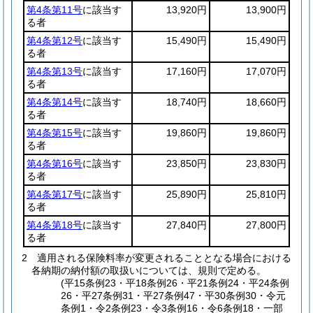
第4条第11号
に該当す
13,920円
13,900円
る者
第4条第12号
に該当す
15,490円
15,490円
る者
第4条第13号
に該当す
17,160円
17,070円
る者
第4条第14号
に該当す
18,740円
18,660円
る者
第4条第15号
に該当す
19,860円
19,860円
る者
第4条第16号
に該当す
23,850円
23,830円
る者
第4条第17号
に該当す
25,890円
25,810円
る者
第4条第18号
に該当す
27,840円
27,800円
る者
2
適用される保険料率が変更されることとなる場合における
各納期の納付額の取扱いについては、規則で定める。
(平15条例23・平18条例26・平21条例24・平24条例
26・平27条例31・平27条例47・平30条例30・令元
条例1・令2条例23・令3条例16・令6条例18・一部