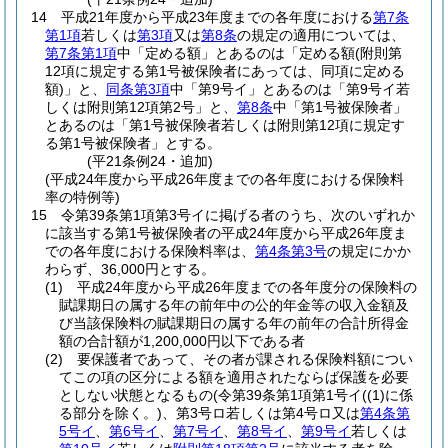
14
平成21年度から平成23年度までの各年度における
第7条
第1項
若しくは
第3項
又は
第8条
の規定の適用については、
第7条第1項
中「定める額」とあるのは「定める額
(附則第
12項に規定する第1号被保険者にあっては、同項に定める
額)
」と、
同条第3項
中「第9号イ」とあるのは「第9号イ若
しくは附則第12項第2号」と、
第8条
中「第1号被保険者」
とあるのは「第1号被保険者若しくは附則第12項に規定す
る第1号被保険者」とする。
(平21条例24・追加)
(平成24年度から平成26年度までの各年度における保険料
率の特例等)
15
令第39条第1項第3号イに掲げる者のうち、次のいずれか
に該当する第1号被保険者の平成24年度から平成26年度ま
での各年度における保険料率は、
第4条第3号
の規定にかか
わらず、36,000円とする。
(1)
平成24年度から平成26年度までの各年度分の保険料の
賦課期日の属する年の前年中の公的年金等の収入金額及
び当該保険料の賦課期日の属する年の前年の合計所得金
額の合計額が1,200,000円以下である者
(2)
要保護者であって、その者が課される保険料額につい
てこの項の区分による額を適用されたならば保護を必要
としない状態となるもの
(令第39条第1項第1号イ
(
(1)
に係
る部分を除く。)
、第3号ロ若しくは第4号ロ又は
第4条第
5号イ
、
第6号イ
、
第7号イ
、
第8号イ
、
第9号イ
若しくは