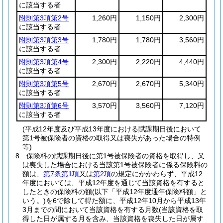
に該当する者
附則第3項第2号
1,260円
1,150円
2,300円
に該当する者
附則第3項第3号
1,780円
1,780円
3,560円
に該当する者
附則第3項第4号
2,300円
2,220円
4,440円
に該当する者
附則第3項第5号
2,670円
2,670円
5,340円
に該当する者
附則第3項第6号
3,570円
3,560円
7,120円
に該当する者
(平成12年度及び平成13年度における賦課期日後において
第1号被保険者の資格の取得又は喪失があった場合の特例
等)
8
保険料の賦課期日後に第1号被保険者の資格を取得し、又
は喪失した場合における当該第1号被保険者に係る保険料の
額は、
第7条第1項
又は
第2項
の規定にかかわらず、平成12
年度においては、平成12年度を通じて当該資格を有すると
したときの保険料の額
(以下「平成12年度通年保険料額」と
いう。)
を6で除して得た額に、平成12年10月から平成13年
3月までの間において当該資格を有する月数
(当該資格を取
得した日が属する月を含み、当該資格を喪失した日が属す