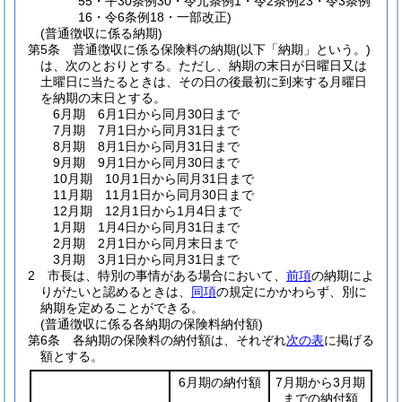
55・平30条例30・令元条例1・令2条例23・令3条例
16・令6条例18・一部改正)
(普通徴収に係る納期)
第5条
普通徴収に係る保険料の納期
(以下「納期」という。)
は、次のとおりとする。
ただし、納期の末日が日曜日又は
土曜日に当たるときは、その日の後最初に到来する月曜日
を納期の末日とする。
6月期 6月1日から同月30日まで
7月期 7月1日から同月31日まで
8月期 8月1日から同月31日まで
9月期 9月1日から同月30日まで
10月期 10月1日から同月31日まで
11月期 11月1日から同月30日まで
12月期 12月1日から1月4日まで
1月期 1月4日から同月31日まで
2月期 2月1日から同月末日まで
3月期 3月1日から同月31日まで
2
市長は、特別の事情がある場合において、
前項
の納期によ
りがたいと認めるときは、
同項
の規定にかかわらず、別に
納期を定めることができる。
(普通徴収に係る各納期の保険料納付額)
第6条
各納期の保険料の納付額は、それぞれ
次の表
に掲げる
額とする。
6月期の納付額
7月期から3月期
までの納付額