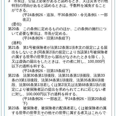
3
市長は、公益上必要があると認めるとき、又は災害その他
特別の理由があると認めるときは、手数料を減免すること
ができる。
(平24条例26・追加、平30条例30・令元条例1・一部
改正)
(委任)
第20条
この条例に定めるもののほか、この条例の施行につ
いて必要な事項は、市長が定める。
(平24条例26・旧第18条繰下)
(過料)
第21条
第1号被保険者が法第12条第1項本文の規定による届
出をしないとき
(同条第2項の規定により当該第1号被保険者
の属する世帯の世帯主から届出がなされたときを除く。)
、
又は虚偽の届出をしたときは、その者に対し、100,000円
以下の過料を科する。
(平24条例26・旧第19条繰下)
第22条
法第30条第1項後段、法第31条第1項後段、法第33
条の3第1項後段、法第34条第1項後段、法第35条第6項後
段、法第66条第1項若しくは第2項又は法第68条第1項の規
定により被保険者証の提出を求められてこれに応じない者
に対し、100,000円以下の過料を科する。
(平18条例26・一部改正、平24条例26・旧第20条繰
下)
第23条
被保険者、被保険者の配偶者若しくは被保険者の属
する世帯の世帯主その他その世帯に属する者又はこれらで