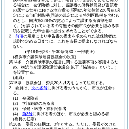
る場合は、被保険者に対し、当該者の所得状況及び当該者
の属する世帯における地方税法
(昭和25年法律第226号)
の規
定による市町村民税
(同法の規定による特別区民税を含むも
のとし、同法第328条の規定によって課する所得割を除
く。)
が課されている者の有無その他市長が必要と認める事
項を記載した申告書の提出を求めることができる。
2
前項
の規定により申告書の提出を求められた被保険者は、
規則で定める日までに、これを市長に提出しなければなら
ない。
(平18条例26・平30条例30・一部改正)
(横浜市介護保険運営協議会の設置)
第14条
介護保険事業の運営に関する重要事項を審議するた
め、横浜市介護保険運営協議会
(以下「協議会」という。)
を設置する。
(組織)
第15条
協議会は、委員20人以内をもって組織する。
2
委員は、
次の各号
に掲げる者のうちから、市長が任命す
る。
(1)
被保険者
(2)
学識経験のある者
(3)
保健・医療・福祉関係者
(4)
前3号
に掲げる者のほか、市長が必要と認める者
(委員の任期)
第16条
委員の任期は、3年とする。
ただし、委員が欠けた