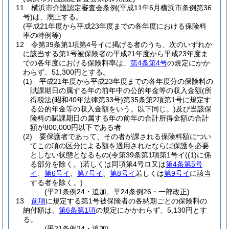
11
横浜市介護認定審査会条例
(平成11年6月横浜市条例第36
号)
は、廃止する。
(平成21年度から平成23年度までの各年度における保険料
率の特例等)
12
令第39条第1項第4号イに掲げる者のうち、次のいずれか
に該当する第1号被保険者の平成21年度から平成23年度ま
での各年度における保険料率は、
第4条第4号
の規定にかか
わらず、51,300円とする。
(1)
平成21年度から平成23年度までの各年度分の保険料の
賦課期日の属する年の前年中の公的年金等の収入金額
(所
得税法
(昭和40年法律第33号)
第35条第2項第1号に規定す
る公的年金等の収入金額をいう。以下同じ。)
及び当該保
険料の賦課期日の属する年の前年の合計所得金額の合計
額が800,000円以下である者
(2)
要保護者であって、その者が課される保険料額につい
てこの項の区分による額を適用されたならば保護を必要
としない状態となるもの
(令第39条第1項第1号イ
(
(1)
に係
る部分を除く。)
若しくは同項第4号ロ又は
第4条第5号
イ
、
第6号イ
、
第7号イ
、
第8号イ
若しくは
第9号イ
に該当
する者を除く。)
(平21条例24・追加、平24条例26・一部改正)
13
前項
に規定する第1号被保険者の各納期ごとの保険料の
納付額は、
第6条第1項
の規定にかかわらず、5,130円とす
る。
(平21条例24・追加)