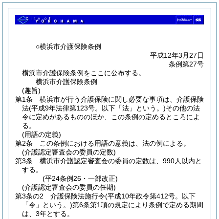
○横浜市介護保険条例
平成12年3月27日
条例第27号
横浜市介護保険条例をここに公布する。
横浜市介護保険条例
(趣旨)
第1条
横浜市が行う介護保険に関し必要な事項は、介護保険
法
(平成9年法律第123号。以下「法」という。)
その他の法
令に定めがあるもののほか、この条例の定めるところによ
る。
(用語の定義)
第2条
この条例における用語の意義は、法の例による。
(介護認定審査会の委員の定数)
第3条
横浜市介護認定審査会の委員の定数は、990人以内と
する。
(平24条例26・一部改正)
(介護認定審査会の委員の任期)
第3条の2
介護保険法施行令
(平成10年政令第412号。以下
「令」という。)
第6条第1項の規定により条例で定める期間
は、3年とする。