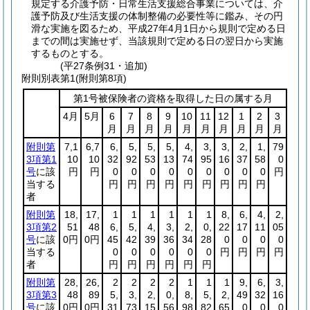
規定する介護予防・日常生活支援総合事業については、介
護予防及び生活支援の体制整備の必要性等に鑑み、その円
滑な実施を図るため、平成27年4月1日から規則で定める日
までの間は実施せず、当該規則で定める日の翌日から実施
するものとする。
(平27条例31・追加)
附則別表第1
(附則第8項)
第1号被保険者の資格を取得した日の属する月
4月
5月
6
7
8
9
10
11
12
1
2
3
月
月
月
月
月
月
月
月
月
月
附則第
7,1
6,7
6,
5,
5,
5,
4,
3,
3,
2,
1,
79
3項第1
10
10
32
92
53
13
74
95
16
37
58
0
号
に該
円
円
0
0
0
0
0
0
0
0
0
円
当する
円
円
円
円
円
円
円
円
円
者
附則第
18,
17,
1
1
1
1
1
1
8,
6,
4,
2,
3項第2
51
48
6,
5,
4,
3,
2,
0,
22
17
11
05
号
に該
0円
0円
45
42
39
36
34
28
0
0
0
0
当する
0
0
0
0
0
0
円
円
円
円
者
円
円
円
円
円
円
附則第
28,
26,
2
2
2
2
1
1
1
9,
6,
3,
3項第3
48
89
5,
3,
2,
0,
8,
5,
2,
49
32
16
号
に該
0円
0円
31
73
15
56
98
82
65
0
0
0