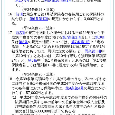
第10号イ
若しくは
附則第18項第2号
に該当する者を除
く。)
(平24条例26・追加)
16
前項
に規定する第1号被保険者の各納期ごとの保険料の
納付額は、
第6条第1項
の規定にかかわらず、3,600円とす
る。
(平24条例26・追加)
17
前2項
の規定を適用した場合における平成24年度から平
成26年度までの各年度における
第7条第1項
若しくは
第3項
又は
第8条
の規定の適用については、
第7条第1項
中「定め
る額」とあるのは「定める額
(附則第15項に規定する第1号
被保険者にあっては、同項に定める額)
」と、
同条第3項
中
「第10号イ」とあるのは「第10号イ若しくは附則第15項第
2号」と、
第8条
中「第1号被保険者」とあるのは「第1号被
保険者若しくは附則第15項に規定する第1号被保険者」と
する。
(平24条例26・追加)
18
令第39条第1項第4号イに掲げる者のうち、次のいずれか
に該当する第1号被保険者の平成24年度から平成26年度ま
での各年度における保険料率は、
第4条第4号
の規定にかか
わらず、57,000円とする。
(1)
平成24年度から平成26年度までの各年度分の保険料の
賦課期日の属する年の前年中の公的年金等の収入金額及
び当該保険料の賦課期日の属する年の前年の合計所得金
額の合計額が800,000円以下である者