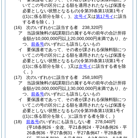
いてこの号の区分による額を適用されたならば保護を
必要としない状態となるもの
(令第39条第1項第1号イ
(
(1)
に係る部分を除く。)
、
次号イ
又は
第17号イ
に該当
する者を除く。)
(16)
次のいずれかに該当する者 238,320円
ア
当該保険料の賦課期日の属する年の前年の合計所得
金額が10,000,000円以上20,000,000円未満であり、か
つ、
前各号
のいずれにも該当しないもの
イ
要保護者であって、その者が課される保険料額につ
いてこの号の区分による額を適用されたならば保護を
必要としない状態となるもの
(令第39条第1項第1号イ
(
(1)
に係る部分を除く。)
又は
次号イ
に該当する者を除
く。)
(17)
次のいずれかに該当する者 258,180円
ア
当該保険料の賦課期日の属する年の前年の合計所得
金額が20,000,000円以上30,000,000円未満であり、か
つ、
前各号
のいずれにも該当しないもの
イ
要保護者であって、その者が課される保険料額につ
いてこの号の区分による額を適用されたならば保護を
必要としない状態となるもの
(令第39条第1項第1号イ
(
(1)
に係る部分を除く。)
に該当する者を除く。)
(18)
前各号
のいずれにも該当しない者 278,040円
(平18条例26・全改、平21条例24・平24条例26・平
26条例36・平27条例31・平27条例47・平28条例