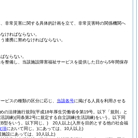
に、非常災害に関する具体的計画を立て、非常災害時の関係機関へ
わなければならない。
よう連携に努めなければならない。
ればならない。
を整備し、当該施設障害福祉サービスを提供した日から5年間保存
サービスの種類の区分に応じ、
当該各号
に掲げる人員を利用させる
ための法律施行規則
(平成18年厚生労働省令第19号。以下「規則」と
生活訓練)
(同条第2号に規定する自立訓練
(生活訓練)
をいう。以下同
援B型をいう。以下同じ。)
20人以上
(入所を目的とする他の社会福
次項
において同じ。)
にあっては、10人以上)
施設にあっては、10人以上)