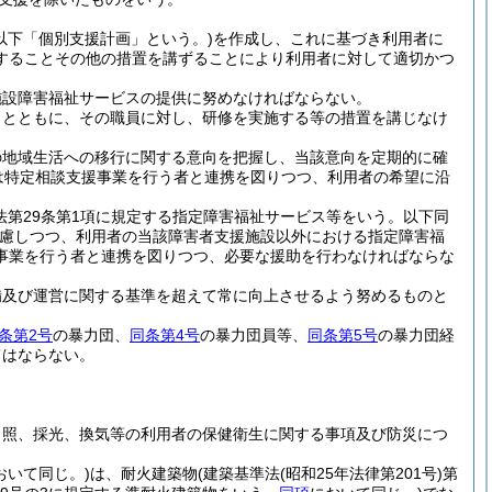
(以下「個別支援計画」という。)
を作成し、これに基づき利用者に
することその他の措置を講ずることにより利用者に対して適切かつ
施設障害福祉サービスの提供に努めなければならない。
うとともに、その職員に対し、研修を実施する等の措置を講じなけ
の地域生活への移行に関する意向を把握し、当該意向を定期的に確
は特定相談支援事業を行う者と連携を図りつつ、利用者の希望に沿
(法第29条第1項に規定する指定障害福祉サービス等をいう。以下同
慮しつつ、利用者の当該障害者支援施設以外における指定障害福
事業を行う者と連携を図りつつ、必要な援助を行わなければならな
備及び運営に関する基準を超えて常に向上させるよう努めるものと
条第2号
の暴力団、
同条第4号
の暴力団員等、
同条第5号
の暴力団経
てはならない。
日照、採光、換気等の利用者の保健衛生に関する事項及び防災につ
おいて同じ。)
は、耐火建築物
(建築基準法
(昭和25年法律第201号)
第