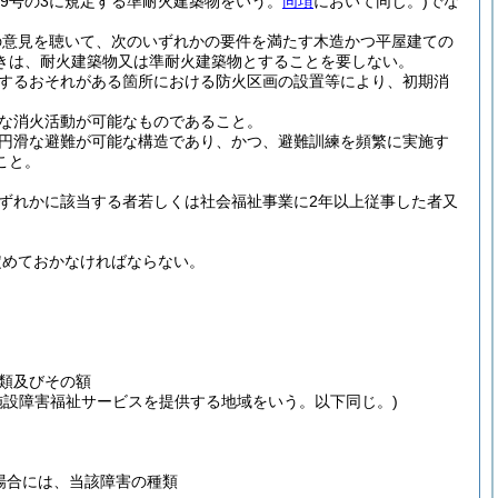
第9号の3に規定する準耐火建築物をいう。
同項
において同じ。)
でな
の意見を聴いて、次のいずれかの要件を満たす木造かつ平屋建ての
きは、耐火建築物又は準耐火建築物とすることを要しない。
するおそれがある箇所における防火区画の設置等により、初期消
な消火活動が可能なものであること。
円滑な避難が可能な構造であり、かつ、避難訓練を頻繁に実施す
こと。
いずれかに該当する者若しくは社会福祉事業に2年以上従事した者又
定めておかなければならない。
類及びその額
施設障害福祉サービスを提供する地域をいう。以下同じ。)
場合には、当該障害の種類