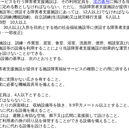
サービスを行う障害者支援施設は、その利用定員を、
次の各号
に掲げる
に定める数としなければならない。
ただし、当該障害者支援施設が提供
施設等に併設する障害者支援施設にあっては、12人以上)
でなければな
立訓練
(機能訓練)
、自立訓練
(生活訓練)
又は就労移行支援 6人以上
B型 10人以上
 30人以上
(入所を目的とする他の社会福祉施設等に併設する障害者支援
24・一部改正)
施設は、訓練・作業室、居室、食堂、浴室、洗面所、便所、相談室及び
施設等の設備を利用することにより当該障害者支援施設の効果的な運営
を設けないことができる。
の設備の基準は、次のとおりとする。
害者支援施設が提供する施設障害福祉サービスの種類ごとの用に供する
業に支障がない広さを有すること。
業に必要な機械器具等を備えること。
定員は、4人以下とすること。
てはならないこと。
当たりの床面積は、収納設備等を除き、9.9平方メートル以上とすること
れに代わる設備を備えること。
入口は、避難上有効な空地、廊下又は広間に直接面して設けること。
て利用者の身の回り品を保管することができる設備を備えること。
これに代わる設備を設けること。