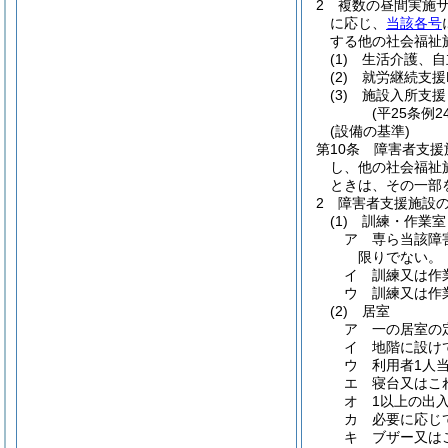
2
複数の昼間実施
に応じ、
当該各号
する他の社会福祉
(1)
生活介護、自
(2)
就労継続支援
(3)
施設入所支援
(平25条例
(設備の基準)
第10条
障害者支援
し、他の社会福祉
ときは、その一部
2
障害者支援施設
(1)
訓練・作業室
ア
専ら当該障
限りでない。
イ
訓練又は作
ウ
訓練又は作
(2)
居室
ア
一の居室の
イ
地階に設け
ウ
利用者1人
エ
寝台又はこ
オ
1以上の出
カ
必要に応じ
キ
ブザー又は