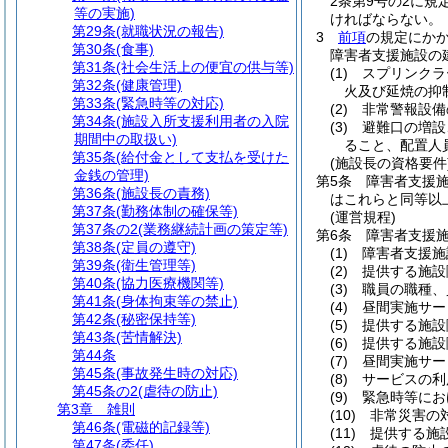
2条第9号の2に
等の実施)
ければならない。
第29条
(就職状況の報告)
3
前項
の規定にか
第30条
(食事)
障害者支援施設の
第31条
(社会生活上の便宜の供与等)
(1)
スプリンクラ
第32条
(健康管理)
火及び延焼の抑
第33条
(緊急時等の対応)
(2)
非常警報設備
第34条
(施設入所支援利用者の入院
(3)
避難口の増設
期間中の取扱い)
ること、配置人
第35条
(給付金として支払を受けた
(施設長の資格要件
金銭の管理)
第5条
障害者支援
第36条
(施設長の責務)
はこれらと同等以
第37条
(勤務体制の確保等)
(運営規程)
第37条の2
(業務継続計画の策定等)
第6条
障害者支援
第38条
(定員の遵守)
(1)
障害者支援施
第39条
(衛生管理等)
(2)
提供する施設
第40条
(協力医療機関等)
(3)
職員の職種、
第41条
(身体拘束等の禁止)
(4)
昼間実施サー
第42条
(秘密保持等)
(5)
提供する施設
第43条
(苦情解決)
(6)
提供する施設
第44条
(7)
昼間実施サー
第45条
(事故発生時の対応)
(8)
サービスの利
第45条の2
(虐待の防止)
(9)
緊急時等にお
第3章
雑則
(10)
非常災害の
第46条
(電磁的記録等)
(11)
提供する施
第47条
(委任)