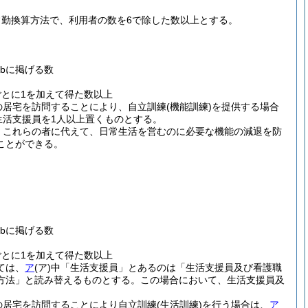
勤換算方法で、利用者の数を6で除した数以上とする。
bに掲げる数
ごとに1を加えて得た数以上
の居宅を訪問することにより、自立訓練
(機能訓練)
を提供する場合
生活支援員を1人以上置くものとする。
、これらの者に代えて、日常生活を営むのに必要な機能の減退を防
ことができる。
。
bに掲げる数
ごとに1を加えて得た数以上
ては、
ア
(ア)
中「生活支援員」とあるのは「生活支援員及び看護職
方法」と読み替えるものとする。
この場合において、生活支援員及
の居宅を訪問することにより自立訓練
(生活訓練)
を行う場合は、
ア