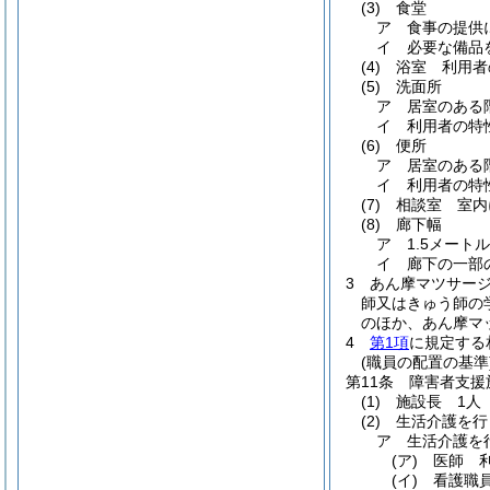
(3)
食堂
ア
食事の提供
イ
必要な備品
(4)
浴室 利用者
(5)
洗面所
ア
居室のある
イ
利用者の特
(6)
便所
ア
居室のある
イ
利用者の特
(7)
相談室 室内
(8)
廊下幅
ア
1.5メート
イ
廊下の一部
3
あん摩マツサー
師又はきゅう師の
のほか、あん摩マ
4
第1項
に規定する
(職員の配置の基準
第11条
障害者支援
(1)
施設長 1人
(2)
生活介護を行
ア
生活介護を
(ア)
医師 
(イ)
看護職