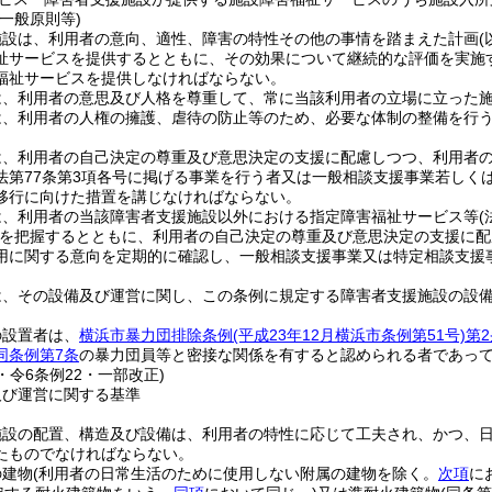
一般原則等)
施設は、利用者の意向、適性、障害の特性その他の事情を踏まえた計画
祉サービスを提供するとともに、その効果について継続的な評価を実施
福祉サービスを提供しなければならない。
は、利用者の意思及び人格を尊重して、常に当該利用者の立場に立った
は、利用者の人権の擁護、虐待の防止等のため、必要な体制の整備を行
は、利用者の自己決定の尊重及び意思決定の支援に配慮しつつ、利用者
法第77条第3項各号に掲げる事業を行う者又は一般相談支援事業若しく
移行に向けた措置を講じなければならない。
は、利用者の当該障害者支援施設以外における指定障害福祉サービス等
を把握するとともに、利用者の自己決定の尊重及び意思決定の支援に配
用に関する意向を定期的に確認し、一般相談支援事業又は特定相談支援
は、その設備及び運営に関し、この条例に規定する障害者支援施設の設
の設置者は、
横浜市暴力団排除条例
(平成23年12月横浜市条例第51号)
第2
同条例第7条
の暴力団員等と密接な関係を有すると認められる者であっ
9・令6条例22・一部改正)
及び運営に関する基準
施設の配置、構造及び設備は、利用者の特性に応じて工夫され、かつ、
たものでなければならない。
の建物
(利用者の日常生活のために使用しない附属の建物を除く。
次項
に