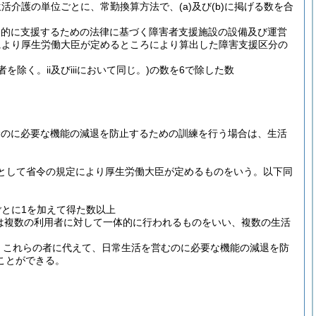
生活介護の単位ごとに、常勤換算方法で、
(a)
及び
(b)
に掲げる数を合
合的に支援するための法律に基づく障害者支援施設の設備及び運営
により厚生労働大臣が定めるところにより算出した障害支援区分の
除く。ii及びiiiにおいて同じ。)
の数を6で除した数
むのに必要な機能の減退を防止するための訓練を行う場合は、生活
として省令の規定により厚生労働大臣が定めるものをいう。以下同
ごとに1を加えて得た数以上
は複数の利用者に対して一体的に行われるものをいい、複数の生活
、これらの者に代えて、日常生活を営むのに必要な機能の減退を防
ことができる。
。