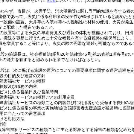
規定する耐火建築物をいう。
同項
において同じ。)
又は準耐火建築物
(同条
かわらず、市長が、火災予防、消火活動等に関し専門的知識を有する者
建物であって、火災に係る利用者の安全性が確保されていると認めたと
ー設備の設置、天井等の内装材等への難燃性の材料の使用、火災が発生
制に配慮した構造であること。
の設置等による火災の早期発見及び通報の体制が整備されており、円滑
、搬送を容易に行うために十分な幅員を有する避難路の確保等により、
員を増員すること等により、火災の際の円滑な避難が可能なものである
)
施設の施設長は、社会福祉法
(昭和26年法律第45号)
第19条第1項各号の
上の能力を有すると認められる者でなければならない。
施設は、次に掲げる施設の運営についての重要事項に関する運営規程を
設の目的及び運営の方針
障害福祉サービスの種類
員数及び職務の内容
ビスに係る営業日及び営業時間
障害福祉サービスの種類ごとの利用定員
障害福祉サービスの種類ごとの内容並びに利用者から受領する費用の種
ビスに係る通常の事業の実施地域
(当該障害者支援施設が通常時に当該
用に当たっての留意事項
ける対応方法
対策
設障害福祉サービスの種類ごとに主たる対象とする障害の種類を定めた