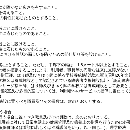
に支障がない広さを有すること。
を備えること。
の特性に応じたものとすること。
階ごとに設けること。
性に応じたものであること。
階ごとに設けること。
性に応じたものであること。
における談話の漏えいを防ぐための間仕切り等を設けること。
ル以上とすること。
ただし、中廊下の幅は、1.8メートル以上とすること
の幅を拡張することにより、利用者、職員等の円滑な往来に支障がない
ジ指圧師、はり師及びきゆう師に係る学校養成施設認定規則
(昭和26年
学校又は養成施設として認定されている障害者支援施設
(以下「認定障
ッサージ指圧師、はり師及びきゅう師の学校又は養成施設として必要と
相談室及び多目的室については、利用者へのサービスの提供に当たって
)
施設に置くべき職員及びその員数は、次のとおりとする。
う場合
行う場合に置くべき職員及びその員数は、次のとおりとする。
利用者に対して日常生活上の健康管理及び療養上の指導を行うために必
員
(保健師又は看護師若しくは准看護師をいう。以下同じ。)
、理学療法