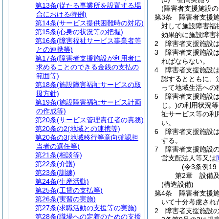
第13条
(従たる事業所を設置する場
(障害者支援施設の
合における特例)
第3条
障害者支援
第14条
(サービス提供困難時の対応)
対して施設障害福
第15条
(心身の状況等の把握)
効果的に施設障害
第16条
(障害福祉サービス事業者等
2
障害者支援施設
との連携等)
3
障害者支援施設
第17条
(障害者支援施設が利用者に
ればならない。
求めることのできる金銭の支払の
4
障害者支援施設
範囲等)
認するとともに、
第18条
(施設障害福祉サービスの取
って地域生活への
扱方針)
5
障害者支援施設
第19条
(施設障害福祉サービス計画
じ。)
の利用状況等
の作成等)
祉サービス等の利
第20条
(サービス管理責任者の責務)
い。
第20条の2
(地域との連携等)
6
障害者支援施設
第20条の3
(地域移行等意向確認担
する。
当者の選任等)
7
障害者支援施設
第21条
(相談等)
営支配法人等又は
第22条
(介護)
(令3条例1
第23条
(訓練)
第2章
設備
第24条
(生産活動)
(構造設備)
第25条
(工賃の支払等)
第4条
障害者支援
第26条
(実習の実施)
いて十分考慮され
第27条
(求職活動の支援等の実施)
2
障害者支援施設
第28条
(職場への定着のための支援