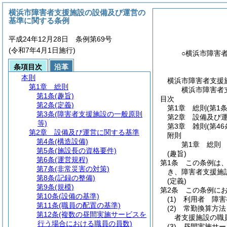
横浜市障害者支援施設の設備及び運営の
基準に関する条例
平成24年12月28日 条例第69号
(令和7年4月1日施行)
○横浜市障害
条項目次
沿革
本則
横浜市障害者支援
第1章
総則
横浜市障害者
第1条
(趣旨)
目次
第2条
(定義)
第1章
総則
(第1
第3条
(障害者支援施設の一般原則
第2章
設備及び
等)
第3章
雑則
(第4
第2章
設備及び運営に関する基準
附則
第4条
(構造設備)
第1章
総則
第5条
(施設長の資格要件)
(趣旨)
第6条
(運営規程)
第1条
この条例は
第7条
(非常災害の対策)
き、障害者支援施
第8条
(記録の整備)
(定義)
第9条
(規模)
第2条
この条例に
第10条
(設備の基準)
(1)
利用者 障害
第11条
(職員の配置の基準)
(2)
常勤換算方法
第12条
(複数の昼間実施サービスを
者支援施設の職
行う場合における職員の員数)
(3)
昼間実施サー