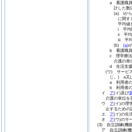
a
看護職
計した数
(a)
iか
に関す
平均値
i
平均
ii
平均
iii
平
(b)
(a)
b
看護職
c
理学療
介護の単
d
生活支
(ウ)
サービ
じ。)
a又は
a
利用者の
b
利用者の
イ
ア
(イ)
及び
介護の単位を
ウ
ア
(イ)
の理
止するための
エ
ア
(イ)
の生
オ
ア
(ウ)
のサ
(3)
自立訓練
(機
ア
自立訓練
(