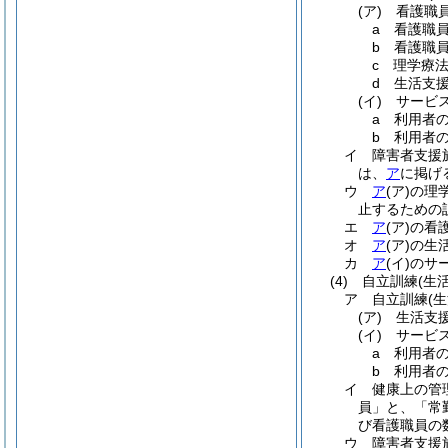
(ア)
看護職
a
看護職
b
看護職
c
理学療
d
生活支
(イ)
サービ
a
利用者の
b
利用者の
イ
障害者支援
は、
ア
に掲げ
ウ
ア
(ア)
の理
止するための
エ
ア
(ア)
の看
オ
ア
(ア)
の生
カ
ア
(イ)
のサ
(4)
自立訓練
(生
ア
自立訓練
(
(ア)
生活支
(イ)
サービ
a
利用者の
b
利用者の
イ
健康上の管
員」と、「常
び看護職員の
ウ
障害者支援