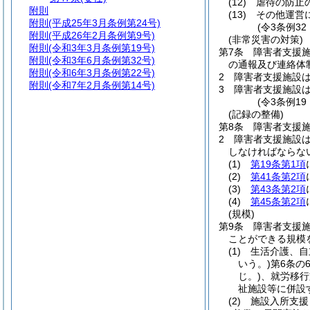
(12)
虐待の防止
附則
(13)
その他運営
附則
(平成25年3月条例第24号)
(令3条例3
附則
(平成26年2月条例第9号)
(非常災害の対策)
附則
(令和3年3月条例第19号)
第7条
障害者支援
附則
(令和3年6月条例第32号)
の通報及び連絡体
附則
(令和6年3月条例第22号)
2
障害者支援施設
附則
(令和7年2月条例第14号)
3
障害者支援施設
(令3条例1
(記録の整備)
第8条
障害者支援
2
障害者支援施設
しなければならな
(1)
第19条第1項
(2)
第41条第2項
(3)
第43条第2項
(4)
第45条第2項
(規模)
第9条
障害者支援
ことができる規模
(1)
生活介護、自
いう。)
第6条の
じ。)
、就労移行
祉施設等に併設
(2)
施設入所支援