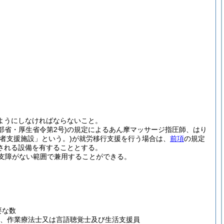
。
ようにしなければならないこと。
文部省・厚生省令第2号)
の規定によるあん摩マッサージ指圧師、はり
害者支援施設」という。)
が就労移行支援を行う場合は、
前項
の規定
される設備を有することとする。
支障がない範囲で兼用することができる。
要な数
士、作業療法士又は言語聴覚士及び生活支援員