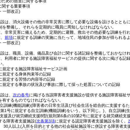
のための措置に関する事項
に関する重要事項
2・一部改正)
施設は、消火設備その他の非常災害に際して必要な設備を設けるととも
制を整備し、それらを定期的に職員に周知しなければならない。
は、非常災害に備えるため、定期的に避難、救出その他必要な訓練を行
は、
前項
に規定する訓練の実施に当たって、地域住民の参加が得られる
9・一部改正)
施設は、職員、設備、備品及び会計に関する諸記録を整備しておかなけ
は、利用者に対する施設障害福祉サービスの提供に関する次に掲げる記録
い。
に規定する施設障害福祉サービス計画
に規定する身体拘束等の記録
に規定する苦情の内容等の記録
に規定する事故の状況及び事故に際して採った処置についての記録
施設は、
次の各号
に掲げる当該障害者支援施設が提供する施設障害福祉
を有するものでなければならない。
立訓練
(機能訓練)
(障害者の日常生活及び社会生活を総合的に支援する
6第1号に規定する自立訓練
(機能訓練)
をいう。以下同じ。)
、自立訓練
(
支援及び就労継続支援B型
(規則第6条の10第2号に規定する就労継続支
する障害者支援施設
(
次条第3項
に規定する認定障害者支援施設を除く。
 30人以上
(入所を目的とする他の社会福祉施設等に併設する障害者支援