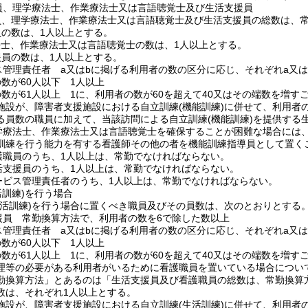
員、理学療法士、作業療法士又は言語聴覚士及び生活支援員
員、理学療法士、作業療法士又は言語聴覚士及び生活支援員の総数は、常
員の数は、1人以上とする。
法士、作業療法士又は言語聴覚士の数は、1人以上とする。
援員の数は、1人以上とする。
ス管理責任者 a又はbに掲げる利用者の数の区分に応じ、それぞれa又は
数が60人以下 1人以上
数が61人以上 1に、利用者の数が60を超えて40又はその端数を増す
施設が、障害者支援施設における自立訓練
(機能訓練)
に併せて、利用者
る員数の職員に加えて、当該訪問による自立訓練
(機能訓練)
を提供する
学療法士、作業療法士又は言語聴覚士を確保することが困難な場合には
訓練を行う能力を有する看護師その他の者を機能訓練指導員として置く
護職員のうち、1人以上は、常勤でなければならない。
活支援員のうち、1人以上は、常勤でなければならない。
ービス管理責任者のうち、1人以上は、常勤でなければならない。
活訓練)
を行う場合
生活訓練)
を行う場合に置くべき職員及びその員数は、次のとおりとする
援員 常勤換算方法で、利用者の数を6で除した数以上
ス管理責任者 a又はbに掲げる利用者の数の区分に応じ、それぞれa又は
数が60人以下 1人以上
数が61人以上 1に、利用者の数が60を超えて40又はその端数を増す
理等の必要がある利用者がいるために看護職員を置いている場合につい
勤換算方法」とあるのは「生活支援員及び看護職員の総数は、常勤換算
数は、それぞれ1人以上とする。
施設が、障害者支援施設における自立訓練
(生活訓練)
に併せて、利用者