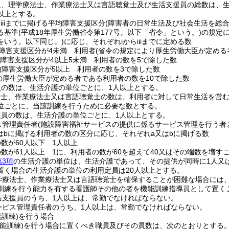
員、理学療法士、作業療法士又は言語聴覚士及び生活支援員の総数は、
以上とする。
らiiiまでに掲げる平均障害支援区分
(障害者の日常生活及び社会生活を総
る基準
(平成18年厚生労働省令第177号。以下「省令」という。)
の規定
をいう。以下同じ。)
に応じ、それぞれiからiiiまでに定める数
障害支援区分が4未満 利用者
(省令の規定により厚生労働大臣が定める者を
障害支援区分が4以上5未満 利用者の数を5で除した数
均障害支援区分が5以上 利用者の数を3で除した数
iの厚生労働大臣が定める者である利用者の数を10で除した数
員の数は、生活介護の単位ごとに、1人以上とする。
法士、作業療法士又は言語聴覚士の数は、利用者に対して日常生活を営
位ごとに、当該訓練を行うために必要な数とする。
援員の数は、生活介護の単位ごとに、1人以上とする。
ス管理責任者
(施設障害福祉サービスの提供に係るサービス管理を行う者
bに掲げる利用者の数の区分に応じ、それぞれa又はbに掲げる数
数が60人以下 1人以上
数が61人以上 1に、利用者の数が60を超えて40又はその端数を増す
第3項
の生活介護の単位は、生活介護であって、その提供が同時に1人又
置く場合の生活介護の単位の利用定員は20人以上とする。
学療法士、作業療法士又は言語聴覚士を確保することが困難な場合には
訓練を行う能力を有する看護師その他の者を機能訓練指導員として置く
活支援員のうち、1人以上は、常勤でなければならない。
ービス管理責任者のうち、1人以上は、常勤でなければならない。
能訓練)
を行う場合
機能訓練)
を行う場合に置くべき職員及びその員数は、次のとおりとする