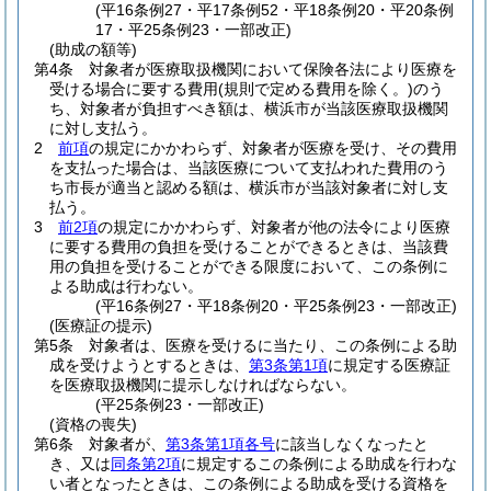
(平16条例27・平17条例52・平18条例20・平20条例
17・平25条例23・一部改正)
(助成の額等)
第4条
対象者が医療取扱機関において保険各法により医療を
受ける場合に要する費用
(規則で定める費用を除く。)
のう
ち、対象者が負担すべき額は、横浜市が当該医療取扱機関
に対し支払う。
2
前項
の規定にかかわらず、対象者が医療を受け、その費用
を支払った場合は、当該医療について支払われた費用のう
ち市長が適当と認める額は、横浜市が当該対象者に対し支
払う。
3
前2項
の規定にかかわらず、対象者が他の法令により医療
に要する費用の負担を受けることができるときは、当該費
用の負担を受けることができる限度において、この条例に
よる助成は行わない。
(平16条例27・平18条例20・平25条例23・一部改正)
(医療証の提示)
第5条
対象者は、医療を受けるに当たり、この条例による助
成を受けようとするときは、
第3条第1項
に規定する医療証
を医療取扱機関に提示しなければならない。
(平25条例23・一部改正)
(資格の喪失)
第6条
対象者が、
第3条第1項各号
に該当しなくなったと
き、又は
同条第2項
に規定するこの条例による助成を行わな
い者となったときは、この条例による助成を受ける資格を