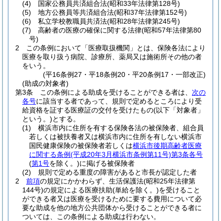
(4)
国家公務員共済組合法
(昭和33年法律第128号)
(5)
地方公務員等共済組合法
(昭和37年法律第152号)
(6)
私立学校教職員共済法
(昭和28年法律第245号)
(7)
高齢者の医療の確保に関する法律
(昭和57年法律第80
号)
2
この条例において「医療取扱機関」とは、保険各法により
医療を取り扱う病院、診療所、薬局又は施術所その他の者
をいう。
(平16条例27・平18条例20・平20条例17・一部改正)
(助成の対象者)
第3条
この条例による助成を受けることができる者は、
次の
各号
に該当する者であって、規則で定めるところにより受
給資格を証する医療証の交付を受けたもの
(以下「対象者」
という。)
とする。
(1)
横浜市内に住所を有する保険各法の被保険者、組合員
若しくは被扶養者又は横浜市内に住所を有しない横浜市
国民健康保険の被保険者若しくは
横浜市後期高齢者医療
に関する条例
(平成20年3月横浜市条例第11号)
第3条各号
(
第1号
を除く。)
に掲げる被保険者
(2)
規則で定める重度の障害があると市長が認定した者
2
前項
の規定にかかわらず、生活保護法
(昭和25年法律第
144号)
の規定による医療扶助
(単給を除く。)
を受けること
ができる者又は医療を受けるために要する費用について必
要な助成を他の地方公共団体から受けることができる者に
ついては、この条例による助成は行わない。