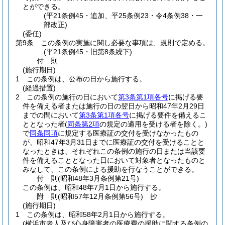
とができる。
(平21条例45・追加、平25条例23・令4条例38・一
部改正)
(委任)
第9条
この条例の実施に関し必要な事項は、規則で定める。
(平21条例45・旧第8条繰下)
付
則
(施行期日)
1
この条例は、公布の日から施行する。
(経過措置)
2
この条例の施行の日において
第3条第1項各号
に掲げる要
件を備える者または施行の日の翌日から昭和47年2月29日
までの間において
第3条第1項各号
に掲げる要件を備えるこ
ととなった者
(
同条第2項
の規定の適用を受ける者を除く。)
で
同条同項
に規定する医療証の交付を受けなかったもの
が、昭和47年3月31日までに医療証の交付を受けることと
なったときは、それぞれこの条例の施行の日または当該要
件を備えることとなった日において対象者となったものと
みなして、この条例による援助を行なうことができる。
付
則
(昭和48年3月
条例第21号)
この条例は、昭和48年7月1日から施行する。
附
則
(昭和57年12月
条例第56号)
抄
(施行期日)
1
この条例は、昭和58年2月1日から施行する。
(横浜市老人及び心身障害者の医療費の援助に関する条例の