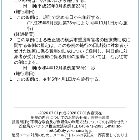
この条例は、公布の日から施行する。
附
則
(平成25年3月
条例第23号)
(施行期日)
1
この条例は、規則で定める日から施行する。
(平成25年9月規則第73号により同年10月1日から施
行)
(経過措置)
2
この条例による改正後の横浜市重度障害者の医療費助成に
関する条例の規定は、この条例の施行の日以後に対象者が
受けた医療に係る費用の助成について適用し、同日前に対
象者が受けた医療に係る費用の援助については、なお従前
の例による。
附
則
(令和4年12月
条例第38号)
抄
(施行期日)
1
この条例は、令和5年4月1日から施行する。
-2026.07.01作成-2026.07.01内容現在
例規の内容についてのお問合せ先：各担当局課
担当局課が不明な場合及び例規集の利用方法についてのお問合せ先：
総務局ガバナンス推進室法制課TEL 045-671-2093 E-mail so-
reiki(at)city.yokohama.lg.jp
迷惑メール対策のため、メールアドレスの表記を一部変更しておりま
す。