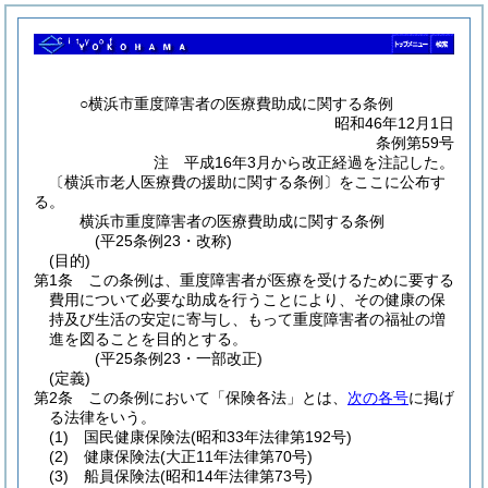
○横浜市重度障害者の医療費助成に関する条例
昭和46年12月1日
条例第59号
注 平成16年3月から改正経過を注記した。
〔横浜市老人医療費の援助に関する条例〕をここに公布す
る。
横浜市重度障害者の医療費助成に関する条例
(平25条例23・改称)
(目的)
第1条
この条例は、重度障害者が医療を受けるために要する
費用について必要な助成を行うことにより、その健康の保
持及び生活の安定に寄与し、もって重度障害者の福祉の増
進を図ることを目的とする。
(平25条例23・一部改正)
(定義)
第2条
この条例において「保険各法」とは、
次の各号
に掲げ
る法律をいう。
(1)
国民健康保険法
(昭和33年法律第192号)
(2)
健康保険法
(大正11年法律第70号)
(3)
船員保険法
(昭和14年法律第73号)