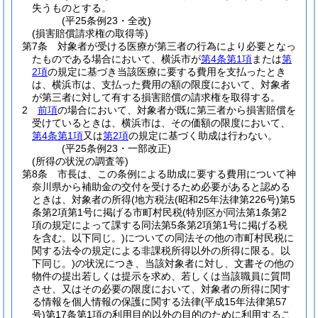
失うものとする。
(平25条例23・全改)
(損害賠償請求権の取得等)
第7条
対象者が受ける医療が第三者の行為により必要となっ
たものである場合において、横浜市が
第4条第1項
または
第
2項
の規定に基づき当該医療に要する費用を支払ったとき
は、横浜市は、支払った費用の額の限度において、対象者
が第三者に対して有する損害賠償の請求権を取得する。
2
前項
の場合において、対象者が既に第三者から損害賠償を
受けているときは、横浜市は、その価額の限度において、
第4条第1項
又は
第2項
の規定に基づく助成は行わない。
(平25条例23・一部改正)
(所得の状況の調査等)
第8条
市長は、この条例による助成に要する費用について神
奈川県から補助金の交付を受けるため必要があると認める
ときは、対象者の所得
(地方税法
(昭和25年法律第226号)
第5
条第2項第1号に掲げる市町村民税
(特別区が同法第1条第2
項の規定によって課する同法第5条第2項第1号に掲げる税
を含む。以下同じ。)
についての同法その他の市町村民税に
関する法令の規定による非課税所得以外の所得に限る。以
下同じ。)
の状況につき、当該対象者に対し、文書その他の
物件の提出若しくは提示を求め、若しくは当該職員に質問
させ、又はその必要の限度において、対象者の所得に関す
る情報を個人情報の保護に関する法律
(平成15年法律第57
号)
第17条第1項の利用目的以外の目的のために利用するこ