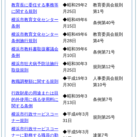
教育長に委任する事務等
◆昭和29年2
教育委員会規則
に関する規則
月25日
第1号
横浜市教育文化センター
◆昭和49年6
条例第40号
条例
月15日
横浜市教育文化センター
◆昭和49年6
教育委員会規則
条例施行規則
月28日
第4号
横浜市教科書取扱審議会
◆昭和39年6
条例第71号
条例
月10日
横浜市狂犬病予防法施行
◆昭和30年3
規則第12号
取扱規則
月25日
◆平成19年3
人事委員会規則
教職調整額に関する規則
月30日
第10号
行政財産の用途または目
◆昭和39年3
的外使用に係る使用料に
条例第7号
月13日
関する条例
横浜市行政サービスコー
◆平成4年3月
規則第25号
ナー規則
31日
横浜市行政サービスコー
◆平成5年3月
ナーに勤務する職員の勤
達第7号