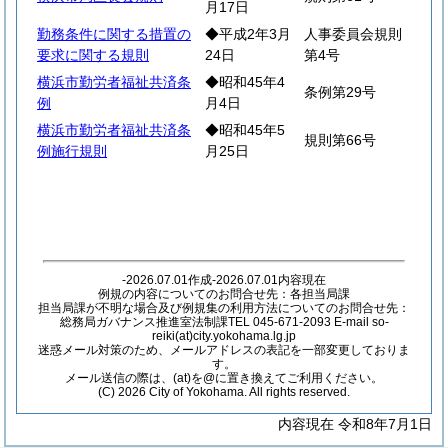
月17日
勤務条件に関する措置の
◆平成2年3月
人事委員会規則
要求に関する規則
24日
第4号
横浜市勤労者福祉共済条
◆昭和45年4
条例第29号
例
月4日
横浜市勤労者福祉共済条
◆昭和45年5
規則第66号
例施行規則
月25日
-2026.07.01作成-2026.07.01内容現在
例規の内容についてのお問合せ先：各担当局課
担当局課が不明な場合及び例規集の利用方法についてのお問合せ先：
総務局ガバナンス推進室法制課TEL 045-671-2093 E-mail so-
reiki(at)city.yokohama.lg.jp
迷惑メール対策のため、メールアドレスの表記を一部変更しておりま
す。
メール送信の際は、(at)を@に置き換えてご利用ください。
(C) 2026 City of Yokohama. All rights reserved.
内容現在 令和8年7月1日