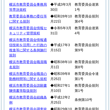
横浜市教育委員会事務局
◆平成3年3月
教育委員会達第
等専決規程
30日
1号
教育委員会事務の委任等
◆昭和28年10
教育委員会規則
に関する規則
月22日
第4号
横浜市教育委員会情報セ
◆令和5年3月
教育委員会達第
キュリティ管理規程
31日
4号
横浜市教育委員会情報通
信技術を活用した行政の
◆平成17年3
教育委員会規則
推進等に関する条例施行
月15日
第9号
規則
横浜市教育委員会職員職
◆昭和38年10
教育委員会規則
名規則
月1日
第8号
横浜市教育委員会職員の
◆昭和39年8
教育委員会令達
勤務時間等に関する規程
月25日
第1号
横浜市教育委員会請願書
◆昭和27年1
教育委員会規則
陳情書等取扱規則
月10日
第1号
横浜市教育委員会組織条
◆平成12年2
条例第10号
例
月25日
横浜市教育委員会調査統
◆昭和29年10
教育委員会規則