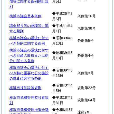
償等に関する条例施行規
月5日
則
◆平成26年3
横浜市議会基本条例
条例第16号
月5日
議会局長等の兼職等に関
◆平成11年4
規則第38号
する規則
月1日
横浜市議会の議決に付す
◆昭和39年3
条例第5号
べき契約に関する条例
月13日
横浜市議会の議決に付す
◆昭和39年3
べき財産の取得または処
条例第4号
月13日
分に関する条例
横浜市議会の議決に付す
◆昭和39年3
べき特に重要な公の施設
条例第3号
月13日
の廃止に関する条例
◆昭和43年4
横浜市技監設置規則
規則第22号
月5日
横浜市危機管理監設置規
◆平成18年3
規則第64号
則
月31日
横浜市危機管理推進会議
◆令和6年3月
達第2号