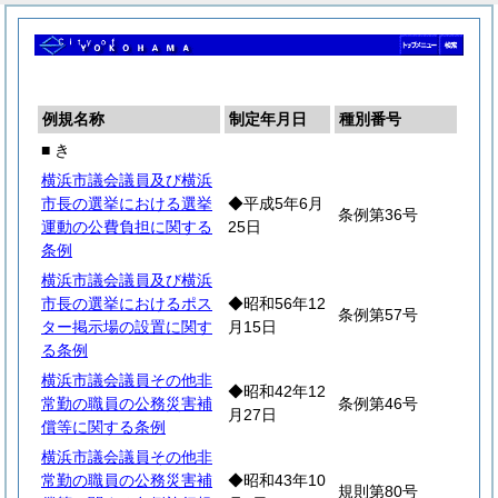
例規名称
制定年月日
種別番号
■ き
横浜市議会議員及び横浜
市長の選挙における選挙
◆平成5年6月
条例第36号
運動の公費負担に関する
25日
条例
横浜市議会議員及び横浜
市長の選挙におけるポス
◆昭和56年12
条例第57号
ター掲示場の設置に関す
月15日
る条例
横浜市議会議員その他非
◆昭和42年12
常勤の職員の公務災害補
条例第46号
月27日
償等に関する条例
横浜市議会議員その他非
常勤の職員の公務災害補
◆昭和43年10
規則第80号