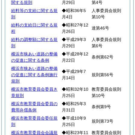
関する規則
月29日
第4号
給料等の支給に関する規
◆昭和36年5
人事委員会規則
則
月4日
第10号
給料の支給日に関する規
◆昭和27年12
達第46号
程
月26日
給料の調整額に関する規
◆平成29年3
人事委員会規則
則
月29日
第6号
横浜市狭あい道路の整備
◆平成28年12
条例第62号
の促進に関する条例
月22日
横浜市狭あい道路の整備
◆平成29年7
の促進に関する条例施行
規則第56号
月14日
規則
横浜市教育委員会委員き
◆昭和32年10
教育委員会規則
章規則
月25日
第10号
横浜市教育委員会委員の
◆昭和25年3
条例第9号
費用弁償条例
月31日
横浜市教育委員会委任規
◆平成10年9
規則第73号
則
月25日
横浜市教育委員会会議規
◆昭和23年11
教育委員会規則