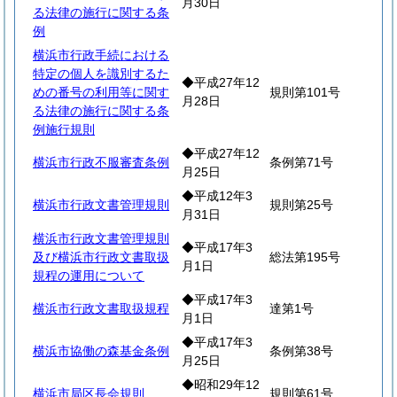
月30日
る法律の施行に関する条
例
横浜市行政手続における
特定の個人を識別するた
◆平成27年12
めの番号の利用等に関す
規則第101号
月28日
る法律の施行に関する条
例施行規則
◆平成27年12
横浜市行政不服審査条例
条例第71号
月25日
◆平成12年3
横浜市行政文書管理規則
規則第25号
月31日
横浜市行政文書管理規則
◆平成17年3
及び横浜市行政文書取扱
総法第195号
月1日
規程の運用について
◆平成17年3
横浜市行政文書取扱規程
達第1号
月1日
◆平成17年3
横浜市協働の森基金条例
条例第38号
月25日
◆昭和29年12
横浜市局区長会規則
規則第61号