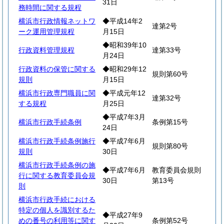
31日
務時間に関する規程
横浜市行政情報ネットワ
◆平成14年2
達第2号
ーク運用管理規程
月15日
◆昭和39年10
行政資料管理規程
達第33号
月24日
行政資料の保管に関する
◆昭和29年12
規則第60号
規則
月15日
横浜市行政専門職員に関
◆平成元年12
達第32号
する規程
月25日
◆平成7年3月
横浜市行政手続条例
条例第15号
24日
横浜市行政手続条例施行
◆平成7年6月
規則第80号
規則
30日
横浜市行政手続条例の施
◆平成7年6月
教育委員会規則
行に関する教育委員会規
30日
第13号
則
横浜市行政手続における
特定の個人を識別するた
◆平成27年9
めの番号の利用等に関す
条例第52号