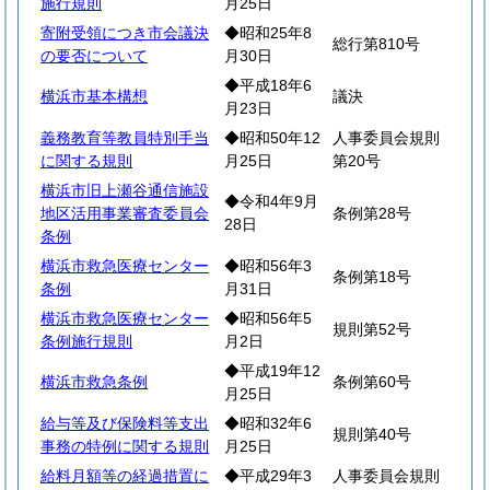
施行規則
月25日
寄附受領につき市会議決
◆昭和25年8
総行第810号
の要否について
月30日
◆平成18年6
横浜市基本構想
議決
月23日
義務教育等教員特別手当
◆昭和50年12
人事委員会規則
に関する規則
月25日
第20号
横浜市旧上瀬谷通信施設
◆令和4年9月
地区活用事業審査委員会
条例第28号
28日
条例
横浜市救急医療センター
◆昭和56年3
条例第18号
条例
月31日
横浜市救急医療センター
◆昭和56年5
規則第52号
条例施行規則
月2日
◆平成19年12
横浜市救急条例
条例第60号
月25日
給与等及び保険料等支出
◆昭和32年6
規則第40号
事務の特例に関する規則
月25日
給料月額等の経過措置に
◆平成29年3
人事委員会規則