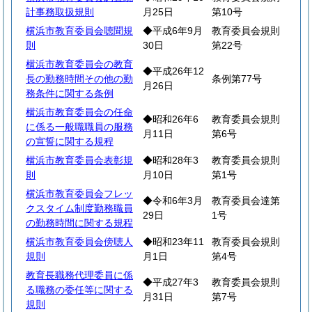
計事務取扱規則
月25日
第10号
横浜市教育委員会聴聞規
◆平成6年9月
教育委員会規則
則
30日
第22号
横浜市教育委員会の教育
◆平成26年12
長の勤務時間その他の勤
条例第77号
月26日
務条件に関する条例
横浜市教育委員会の任命
◆昭和26年6
教育委員会規則
に係る一般職職員の服務
月11日
第6号
の宣誓に関する規程
横浜市教育委員会表彰規
◆昭和28年3
教育委員会規則
則
月10日
第1号
横浜市教育委員会フレッ
◆令和6年3月
教育委員会達第
クスタイム制度勤務職員
29日
1号
の勤務時間に関する規程
横浜市教育委員会傍聴人
◆昭和23年11
教育委員会規則
規則
月1日
第4号
教育長職務代理委員に係
◆平成27年3
教育委員会規則
る職務の委任等に関する
月31日
第7号
規則