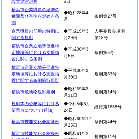
設置運営規程
5日
横浜市企業職員の給与の
◆昭和28年4
種類及び基準を定める条
条例第27号
月
例
企業職員の任用の特例に
◆平成19年3
人事委員会規則
関する規則
月29日
第18号
横浜市企業立地等促進特
◆平成30年3
定地域等における支援措
条例第5号
月5日
置に関する条例
横浜市企業立地等促進特
◆平成30年3
定地域等における支援措
規則第33号
月30日
置に関する条例施行規則
◆昭和59年3
横浜市危険物規制規則
規則第14号
月31日
規則等の公布等における
◆令和5年3月
総行第1658号
留意点について(通知)
24日
◆昭和60年12
横浜市技能文化会館条例
条例第44号
月25日
横浜市技能文化会館条例
◆昭和61年2
規則第11号