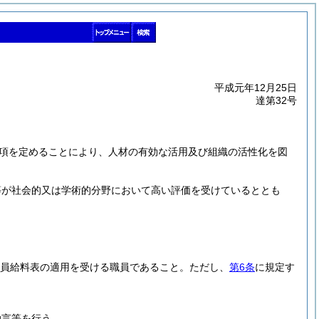
平成元年12月25日
達第32号
項を定めることにより、人材の有効な活用及び組織の活性化を図
等が社会的又は学術的分野において高い評価を受けているととも
員給料表の適用を受ける職員であること。
ただし、
第6条
に規定す
助言等を行う。