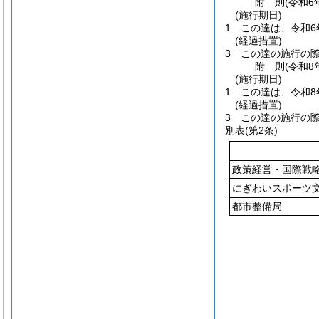
附
則
(令和6
(施行期日)
1
この達は、令和6
(経過措置)
3
この達の施行の
附
則
(令和8
(施行期日)
1
この達は、令和8
(経過措置)
3
この達の施行の
別表
(第2条)
政策経営・国際戦
にぎわいスポーツ
都市整備局