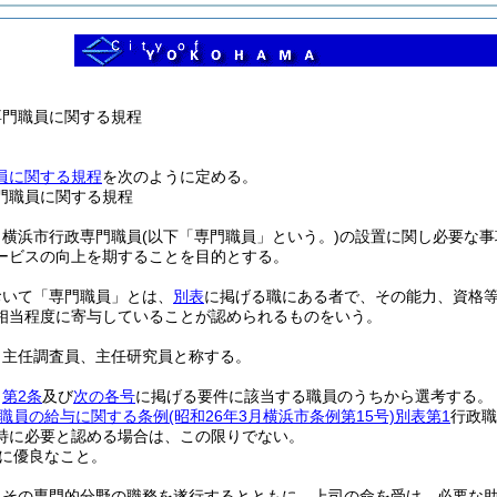
専門職員に関する規程
員に関する規程
を次のように定める。
門職員に関する規程
、横浜市行政専門職員
(以下「専門職員」という。)
の設置に関し必要な事
ービスの向上を期することを目的とする。
おいて「専門職員」とは、
別表
に掲げる職にある者で、その能力、資格
相当程度に寄与していることが認められるものをいう。
、主任調査員、主任研究員と称する。
、
第2条
及び
次の各号
に掲げる要件に該当する職員のうちから選考する。
職員の給与に関する条例
(昭和26年3月横浜市条例第15号)
別表第1
行政職
特に必要と認める場合は、この限りでない。
に優良なこと。
、その専門的分野の職務を遂行するとともに、上司の命を受け、必要な