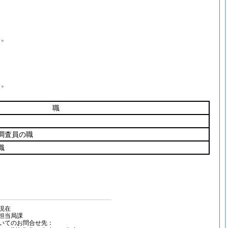
る。
る。
職
調査員の職
職
容現在
担当局課
いてのお問合せ先：