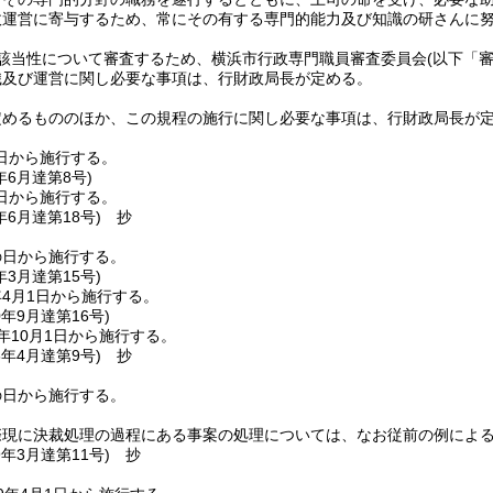
政運営に寄与するため、常にその有する専門的能力及び知識の研さんに
該当性について審査するため、横浜市行政専門職員審査委員会
(以下「
織及び運営に関し必要な事項は、行財政局長が定める。
定めるもののほか、この規程の施行に関し必要な事項は、行財政局長が
日から施行する。
年6月
達第8号)
日から施行する。
年6月
達第18号)
抄
の日から施行する。
年3月
達第15号)
4月1日から施行する。
0年9月
達第16号)
年10月1日から施行する。
6年4月
達第9号)
抄
の日から施行する。
際現に決裁処理の過程にある事案の処理については、なお従前の例によ
9年3月
達第11号)
抄