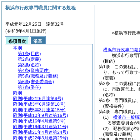
横浜市行政専門職員に関する規程
平成元年12月25日 達第32号
(令和8年4月1日施行)
○横浜市行政
条項目次
沿革
本則
横浜市行政専門職
第1条
(目的)
横浜市行政専
第2条
(定義)
(目的)
第3条
(名称)
第1条
この規程は
第4条
(資格要件)
り、もって行政サ
第5条
(職務及び義務)
(定義)
第6条
(審査委員会)
第2条
この規程に
第7条
(委任)
に、市政運営上、
附則
(名称)
附則
(平成2年6月達第8号)
第3条
専門職員は
附則
(平成3年6月達第18号)
(資格要件)
附則
(平成5年3月達第15号)
第4条
専門職員は
附則
(平成10年9月達第16号)
(1)
横浜市一般職
附則
(平成16年4月達第9号)
る審査委員会が
附則
(平成19年3月達第11号)
(2)
勤務実績が特
附則
(平成21年4月達第24号)
(職務及び義務)
附則
(平成22年3月達第25号)
第5条
専門職員は