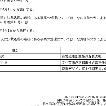
年3月
達第32号)
抄
年4月1日から施行する。
際現に決裁処理の過程にある事案の処理については、なお従前の例によ
年3月
達第15号)
抄
年4月1日から施行する。
際現に決裁処理の過程にある事案の処理については、なお従前の例によ
区分
略局
経営戦略部主任調査員の職
文化局
文化芸術創造都市推進部主任
都市デザイン室主任調査員の
-2026.07.01作成-2026.07.01内
例規の内容についてのお問合せ先：各
担当局課が不明な場合及び例規集の利用方法につ