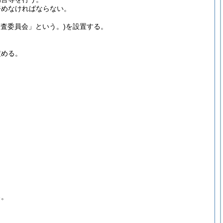
努めなければならない。
審査委員会」という。)
を設置する。
定める。
る。