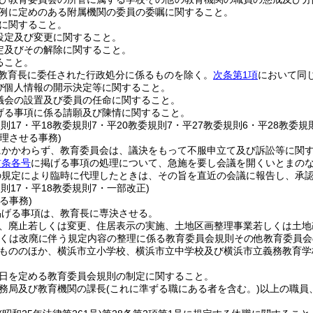
例に定めのある附属機関の委員の委嘱に関すること。
に関すること。
設定及び変更に関すること。
定及びその解除に関すること。
ること。
(教育長に委任された行政処分に係るものを除く。
次条第1項
において同じ
び個人情報の開示決定等に関すること。
議会の設置及び委員の任命に関すること。
げる事項に係る請願及び陳情に関すること。
規則17・平18教委規則7・平20教委規則7・平27教委規則6・平28教委規
理させる事務)
にかかわらず、教育委員会は、議決をもって不服申立て及び訴訟等に関
前条各号
に掲げる事項の処理について、急施を要し会議を開くいとまの
の規定により臨時に代理したときは、その旨を直近の会議に報告し、承
規則17・平18教委規則7・一部改正)
る事務)
掲げる事項は、教育長に専決させる。
、廃止若しくは変更、住居表示の実施、土地区画整理事業若しくは土地
くは改廃に伴う規定内容の整理に係る教育委員会規則その他教育委員会
もののほか、横浜市立小学校、横浜市立中学校及び横浜市立義務教育学
日を定める教育委員会規則の制定に関すること。
務局及び教育機関の課長
(これに準ずる職にある者を含む。)
以上の職員