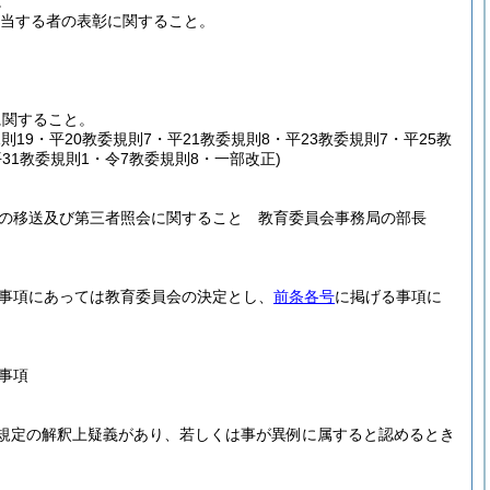
。
当する者の表彰に関すること。
に関すること。
規則19・平20教委規則7・平21教委規則8・平23教委規則7・平25教
平31教委規則1・令7教委規則8・一部改正)
の移送及び第三者照会に関すること 教育委員会事務局の部長
事項にあっては教育委員会の決定とし、
前条各号
に掲げる事項に
事項
規定の解釈上疑義があり、若しくは事が異例に属すると認めるとき