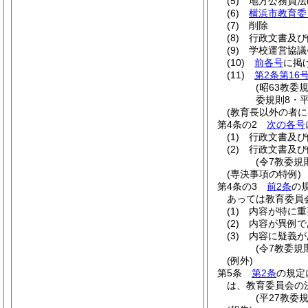
(5)
地方公務員法
(6)
横浜市教育委
(7)
削除
(8)
行政文書及び
(9)
学校運営協議
(10)
前各号
に掲
(11)
第2条第16
(昭63教委
委規則8・平
(教育長以外の者に
第4条の2
次の各号
(1)
行政文書及び
(2)
行政文書及び
(令7教委規
(専決事項の特例)
第4条の3
前2条
の
あっては教育委員
(1)
内容が特に重
(2)
内容が異例で
(3)
内容に疑義が
(令7教委規
(例外)
第5条
第2条
の規定
は、教育委員会の
(平27教委