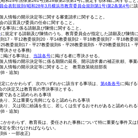
(昭和25年法律第261号)
第28条第2項第1号に規定する休職に関すること
員会表彰規則
(昭和28年3月横浜市教育委員会規則第1号)
第2条第4号
に該
個人情報の開示決定等に関する審査請求に関すること。
会の設置及び委員の任命に関すること。
げる事項に係る請願及び陳情に関すること。
号
に規定する請願及び陳情のうち、教育委員会が指定した請願及び陳情
規則17・平12教委規則20・平14教委規則2・平18教委規則7・平18教委
25教委規則17・平27教委規則6・平28教委規則5・平29教委規則11・
専決させる事務)
に掲げる事項は、
当該各号
に掲げる者に専決させる。
個人情報の開示決定等に係る期限の延長、開示請求書の補正依頼、事案
個人情報の開示決定等に関すること 教育政策統括部長
則8・追加)
規定にかかわらず、次のいずれかに該当する事項は、
第4条各号
に掲げる
会の決定又は教育長の専決事項とする。
要であると認められる事項
あり、又は重要な先例になると認められる事項
あり、又は現に紛議を生じ、若しくは生ずるおそれがあると認められる
則8・追加)
にかかわらず、教育長は、委任された事務について特に重要な事件又は
決定を受けなければならない。
規則6・一部改正)