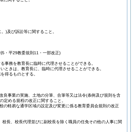
。)
及び訴訟等に関すること。
則5・平29教委規則11・一部改正)
する事務を教育長に臨時に代理させることができる。
ないときは、教育長に、臨時に代理させることができる。
認を得るものとする。
改良事業の実施、土地の分筆、合筆等又は法令
(条例及び規則を含
の定める規程の改正に関すること。
校の軽易な通学区域の設定及び変更に係る教育委員会規則の改正
、校長、校長代理並びに副校長を除く職員の任免その他の人事に関