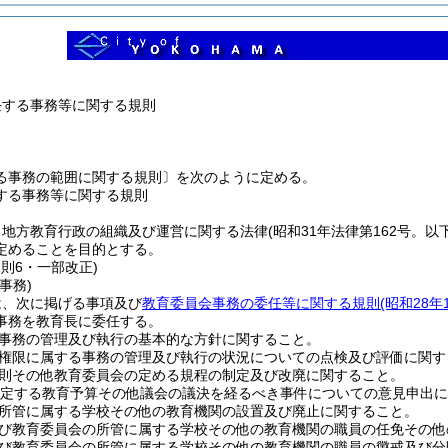
任する事務等に関する規則
る事務の範囲に関する規則〕を次のように定める。
する事務等に関する規則
、地方教育行政の組織及び運営に関する法律
(昭和31年法律第162号。以
定めることを目的とする。
規則6・一部改正)
事務)
は、次に掲げる事項及び
教育委員会事務の委任等に関する規則
(昭和28
事務を教育長に委任する。
事務の管理及び執行の基本的な方針に関すること。
権限に属する事務の管理及び執行の状況についての点検及び評価に関す
則その他教育委員会の定める規程の制定及び改廃に関すること。
規定する教育予算その他議会の議決を経るべき事件についての意見申出
所管に属する学校その他の教育機関の設置及び廃止に関すること。
び教育委員会の所管に属する学校その他の教育機関の職員の任免その他
び教育委員会の所管に属する学校その他の教育機関の職員の懲戒及び分