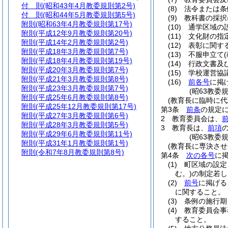
付 則
(昭和43年4月教委規則第2号)
(8)
法令または条
付 則
(昭和44年5月教委規則第5号)
(9)
教科書の採択
附則
(昭和63年4月教委規則第17号)
(10)
通学区域の
附則
(平成12年9月教委規則第20号)
(11)
文化財の指
附則
(平成14年2月教委規則第2号)
(12)
表彰に関す
附則
(平成18年3月教委規則第7号)
(13)
不服申立て
附則
(平成18年4月教委規則第19号)
(14)
行政文書及
附則
(平成20年3月教委規則第7号)
(15)
学校運営協
附則
(平成21年3月教委規則第8号)
(16)
前各号
に掲
附則
(平成23年3月教委規則第7号)
(昭63教委
附則
(平成25年6月教委規則第8号)
(教育長に臨時に代
附則
(平成25年12月教委規則第17号)
第3条
前条
の規定
附則
(平成27年3月教委規則第6号)
2
教育委員会は、
附則
(平成28年3月教委規則第5号)
3
教育長は、
前項
附則
(平成29年6月教委規則第11号)
(昭63教委
附則
(平成31年1月教委規則第1号)
(教育長に専決させ
附則
(令和7年8月教委規則第8号)
第4条
次の各号
に
(1)
町区域の設定
む。)
の制定若し
(2)
前号
に掲げる
に関すること。
(3)
条例の施行期
(4)
教育委員会事
すること。