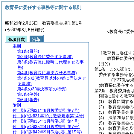
教育長に委任する事務等に関する規則
昭和29年2月25日 教育委員会規則第1号
(令和7年8月5日施行)
○教育長に委
条項目次
沿革
本則
第1条
(目的)
〔教育長に委任す
第2条
(教育長に委任する事務)
教育長に委任
第3条
(教育長に臨時に代理させる事
(目的)
務)
第1条
この規則は
第4条
(教育長に専決させる事務)
委任する事務等を
第4条の2
(教育長以外の者に専決させ
(平27教委
る事務)
(教育長に委任する
第4条の3
(専決事項の特例)
第2条
教育委員会
第5条
(例外)
権限に属する教育
第6条
(報告)
(1)
教育に関する
附則
(2)
教育委員会の
付 則
(昭和31年8月教委規則第7号)
(3)
教育委員会規
付 則
(昭和31年10月教委規則第14号)
(4)
法第29条に
付 則
(昭和35年3月教委規則第4号)
(5)
教育委員会の
付 則
(昭和35年4月教委規則第7号)
(6)
教育委員会及
付 則
(昭和42年9月教委規則第15号)
(7)
教育委員会及