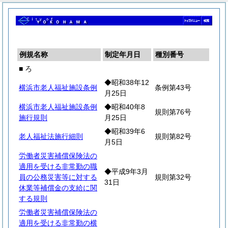
例規名称
制定年月日
種別番号
■ ろ
◆昭和38年12
横浜市老人福祉施設条例
条例第43号
月25日
横浜市老人福祉施設条例
◆昭和40年8
規則第76号
施行規則
月25日
◆昭和39年6
老人福祉法施行細則
規則第82号
月5日
労働者災害補償保険法の
適用を受ける非常勤の職
◆平成9年3月
員の公務災害等に対する
規則第32号
31日
休業等補償金の支給に関
する規則
労働者災害補償保険法の
適用を受ける非常勤の横