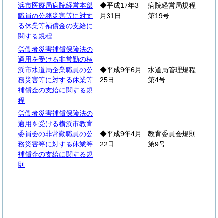
浜市医療局病院経営本部
◆平成17年3
病院経営局規程
職員の公務災害等に対す
月31日
第19号
る休業等補償金の支給に
関する規程
労働者災害補償保険法の
適用を受ける非常勤の横
浜市水道局企業職員の公
◆平成9年6月
水道局管理規程
務災害等に対する休業等
25日
第4号
補償金の支給に関する規
程
労働者災害補償保険法の
適用を受ける横浜市教育
委員会の非常勤職員の公
◆平成9年4月
教育委員会規則
務災害等に対する休業等
22日
第9号
補償金の支給に関する規
則