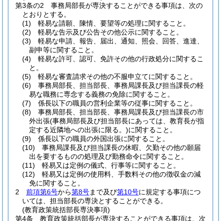
第3条の2
事務局部長が専決することができる事項は、次の
とおりとする。
(1)
軽易な請願、陳情、要望等の処理に関すること。
(2)
軽易な告示及び公告その他公示に関すること。
(3)
軽易な申請、報告、届出、通知、照会、回答、進達、
副申等に関すること。
(4)
軽易な許可、認可、免許その他の行政処分に関するこ
と。
(5)
軽易な審査請求その他の不服申立てに関すること。
(6)
事務局部長、担当部長、事務局課長及び担当課長の軽
易な職務に専念する義務の免除に関すること。
(7)
係長以下の職員の営利企業等の従事に関すること。
(8)
事務局部長、担当部長、事務局課長及び担当課長の市
外出張
(事務局部長及び担当部長にあっては、教育長が指
定する近隣地への出張に限る。)
に関すること。
(9)
係長以下の職員の外国出張に関すること。
(10)
事務局課長及び担当課長の休暇、欠勤その他の願届
出を要するものの処理及び勤務命令に関すること。
(11)
軽易又は定例の儀式、行事等に関すること。
(12)
軽易又は定例の使用料、手数料その他の徴収金の減
免に関すること。
2
前項第6号
から
第8号
まで及び
第10号
に規定する事項につ
いては、担当部長の専決とすることができる。
(教育政策統括部長専決事項)
第4条
教育政策統括部長が専決することができる事項は、次