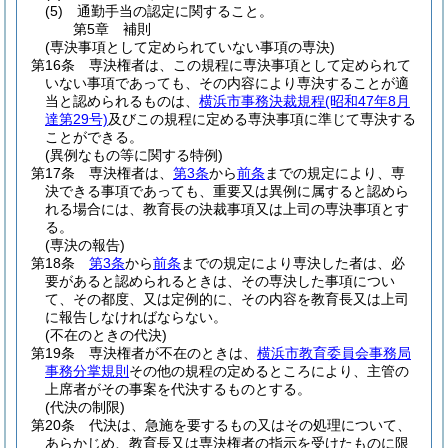
(5)
通勤手当の認定に関すること。
第5章
補則
(専決事項として定められていない事項の専決)
第16条
専決権者は、この規程に専決事項として定められて
いない事項であっても、その内容により専決することが適
当と認められるものは、
横浜市事務決裁規程
(昭和47年8月
達第29号)
及びこの規程に定める専決事項に準じて専決する
ことができる。
(異例なもの等に関する特例)
第17条
専決権者は、
第3条
から
前条
までの規定により、専
決できる事項であっても、重要又は異例に属すると認めら
れる場合には、教育長の決裁事項又は上司の専決事項とす
る。
(専決の報告)
第18条
第3条
から
前条
までの規定により専決した者は、必
要があると認められるときは、その専決した事項につい
て、その都度、又は定例的に、その内容を教育長又は上司
に報告しなければならない。
(不在のときの代決)
第19条
専決権者が不在のときは、
横浜市教育委員会事務局
事務分掌規則
その他の規程の定めるところにより、主管の
上席者がその事案を代決するものとする。
(代決の制限)
第20条
代決は、急施を要するもの又はその処理について、
あらかじめ、教育長又は専決権者の指示を受けたものに限