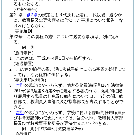
るものとする。
(代決の報告)
第21条
前2条
の規定により代決した者は、代決後、速やか
に、教育長又は専決権者に代決した事項について報告しな
ければならない。
(実施細則)
第22条
この規程の施行について必要な事項は、別に定め
る。
附
則
(施行期日)
1
この達は、平成3年4月1日から施行する。
(経過措置)
2
この達の施行の際、現に決裁手続きにある事案の処理につ
いては、なお従前の例による。
(専決事項の特例)
3
本則
の規定にかかわらず、地方公務員法
(昭和25年法律第
261号)
第3条第3項第3号に規定する者のうち、短期間に限
り雇用する職員の任免及び給与については、当分の間、総
務部長、教職員人事部長及び指導部長が専決することがで
きる。
4
本則
の規定にかかわらず、学校における臨時的任用職員及
び非常勤講師の任免については、当分の間、教職員人事部
長及び学校教育事務所長が専決することができる。
附
則
(平成3年6月
教委達第2号)
(施行期日)