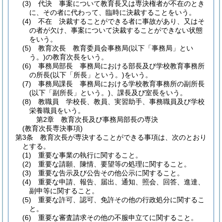
(3)
代決 事案について教育長又は専決権者が不在のとき
に、その者に代わって、臨時に決裁することをいう。
(4)
不在 決裁することができる者に事故があり、又はそ
の者が欠け、事案について決裁することができない状態
をいう。
(5)
教育次長 教育委員会事務局
(以下「事務局」とい
う。)
の教育次長をいう。
(6)
事務局部長 事務局における部長及び学校教育事務所
の所長
(以下「所長」という。)
をいう。
(7)
事務局課長 事務局における学校教育事務所の副所長
(以下「副所長」という。)
、課長及び室長をいう。
(8)
教職員 学校長、教員、実習助手、事務職員及び学校
栄養職員をいう。
第2章
教育次長及び事務局部長の専決
(教育次長専決事項)
第3条
教育次長が専決することができる事項は、次のとおり
とする。
(1)
重要な事業の執行に関すること。
(2)
重要な請願、陳情、要望等の処理に関すること。
(3)
重要な告示及び公告その他公示に関すること。
(4)
重要な申請、報告、届出、通知、照会、回答、進達、
副申等に関すること。
(5)
重要な許可、認可、免許その他の行政処分に関するこ
と。
(6)
重要な審査請求その他の不服申立てに関すること。