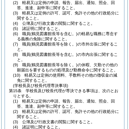
(2)
軽易又は定例の申請、報告、届出、通知、照会、回
答、進達、副申等に関すること。
(3)
軽易又は定例の許可、認可、免許その他の行政処分に
関すること。
(4)
公簿及び行政文書の閲覧に関すること。
(5)
諸証明に関すること。
(6)
職員
(鶴見図書館長等を含む。)
の軽易な職務に専念す
る義務の免除に関すること。
(7)
職員
(鶴見図書館長等を除く。)
の市外出張に関するこ
と。
(8)
職員
(鶴見図書館長等を含む。)
の市内出張に関するこ
と。
(9)
職員
(鶴見図書館長等を除く。)
の休暇、欠勤その他の
願届出を要するものの処理及び勤務命令に関すること。
(10)
軽易又は定例の使用料、手数料その他の徴収金の減
免に関すること。
(学校長及び校長代理専決事項)
第15条
学校長及び校長代理が専決できる事項は、次のとお
りとする。
(1)
軽易又は定例の申請、報告、届出、通知、照会、回
答、進達、副申等に関すること。
(2)
軽易又は定例の許可、認可、免許その他の行政処分に
関すること。
(3)
公簿及び行政文書の閲覧に関すること。
(4)
諸証明に関すること。