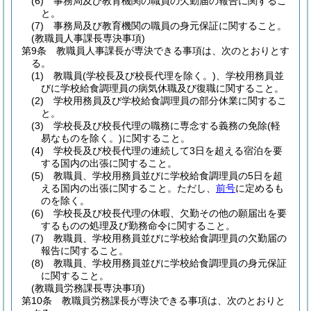
(6)
事務局及び教育機関の職員の欠勤届の報告に関するこ
と。
(7)
事務局及び教育機関の職員の身元保証に関すること。
(教職員人事課長専決事項)
第9条
教職員人事課長が専決できる事項は、次のとおりとす
る。
(1)
教職員
(学校長及び校長代理を除く。)
、学校用務員並
びに学校給食調理員の病気休職及び復職に関すること。
(2)
学校用務員及び学校給食調理員の部分休業に関するこ
と。
(3)
学校長及び校長代理の職務に専念する義務の免除
(軽
易なものを除く。)
に関すること。
(4)
学校長及び校長代理の連続して3日を超える宿泊を要
する国内の出張に関すること。
(5)
教職員、学校用務員並びに学校給食調理員の5日を超
える国内の出張に関すること。
ただし、
前号
に定めるも
のを除く。
(6)
学校長及び校長代理の休暇、欠勤その他の願届出を要
するものの処理及び勤務命令に関すること。
(7)
教職員、学校用務員並びに学校給食調理員の欠勤届の
報告に関すること。
(8)
教職員、学校用務員並びに学校給食調理員の身元保証
に関すること。
(教職員労務課長専決事項)
第10条
教職員労務課長が専決できる事項は、次のとおりと