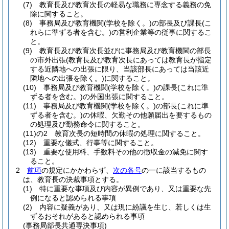
(7)
教育長及び教育次長の軽易な職務に専念する義務の免
除に関すること。
(8)
事務局及び教育機関
(学校を除く。)
の部長及び課長
(こ
れらに準ずる者を含む。)
の営利企業等の従事に関するこ
と。
(9)
教育長及び教育次長並びに事務局及び教育機関の部長
の市外出張
(教育長及び教育次長にあっては教育長が指定
する近隣地への出張に限り、当該部長にあっては当該近
隣地への出張を除く。)
に関すること。
(10)
事務局及び教育機関
(学校を除く。)
の課長
(これに準
ずる者を含む。)
の外国出張に関すること。
(11)
事務局及び教育機関
(学校を除く。)
の部長
(これに準
ずる者を含む。)
の休暇、欠勤その他願届出を要するもの
の処理及び勤務命令に関すること。
(11)の2
教育次長の短時間の休暇の処理に関すること。
(12)
重要な儀式、行事等に関すること。
(13)
重要な使用料、手数料その他の徴収金の減免に関す
ること。
2
前項
の規定にかかわらず、
次の各号
の一に該当するもの
は、教育長の決裁事項とする。
(1)
特に重要な事項及び内容が異例であり、又は重要な先
例になると認められる事項
(2)
内容に疑義があり、又は現に紛議を生じ、若しくは生
ずるおそれがあると認められる事項
(事務局部長共通専決事項)