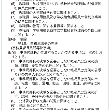
(5)
教職員、学校用務員並びに学校給食調理員の配偶者同
行休業に関すること。
(6)
教職員の大学院修学休業に関すること。
(7)
教職員、学校用務員及び学校給食調理員の営利企業等
の従事に関すること。
(8)
教職員の教育に関する兼職等に関すること。
(9)
教職員、学校用務員並びに学校給食調理員の外国出張
に関すること。
第6条
削除
第3章
事務局課長の専決
(事務局課長共通専決事項)
第7条
事務局課長が専決することができる事項は、次のとお
りとする。
(1)
事務局部長の決裁を必要としない軽易又は定例の請
願、陳情、要望等の処理に関すること。
(2)
事務局部長の決裁を必要としない軽易又は定例の告示
及び公告その他公示に関すること。
(3)
事務局部長の決裁を必要としない軽易又は定例の申
請、報告、届出、通知、照会、回答、進達、副申等に関
すること。
(4)
事務局部長の決裁を必要としない軽易又は定例の許
可、認可、免許その他の行政処分に関すること。
(5)
公簿及び行政文書の閲覧に関すること。
(6)
諸証明に関すること。
(7)
学校の会計年度任用職員の任免に係る軽易な事務
(職