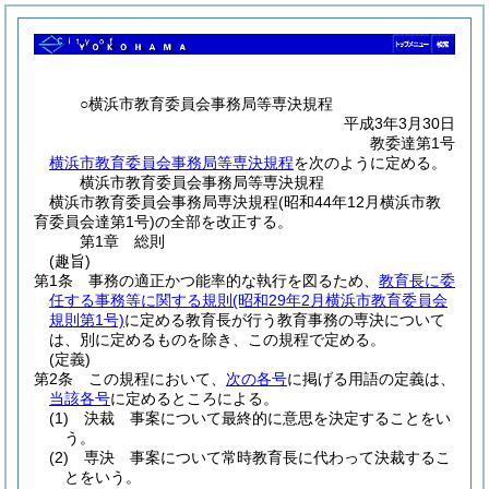
○横浜市教育委員会事務局等専決規程
平成3年3月30日
教委達第1号
横浜市教育委員会事務局等専決規程
を次のように定める。
横浜市教育委員会事務局等専決規程
横浜市教育委員会事務局専決規程(昭和44年12月横浜市教
育委員会達第1号)の全部を改正する。
第1章
総則
(趣旨)
第1条
事務の適正かつ能率的な執行を図るため、
教育長に委
任する事務等に関する規則
(昭和29年2月横浜市教育委員会
規則第1号)
に定める教育長が行う教育事務の専決について
は、別に定めるものを除き、この規程で定める。
(定義)
第2条
この規程において、
次の各号
に掲げる用語の定義は、
当該各号
に定めるところによる。
(1)
決裁 事案について最終的に意思を決定することをい
う。
(2)
専決 事案について常時教育長に代わって決裁するこ
とをいう。