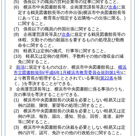
(5)
係長以下の職員の営利企業等の従事に関すること。
(6)
横浜市中央図書館長等、企画運営課長等及び
次条
に規
定する鶴見図書館長等の市外出張
(横浜市中央図書館長等
にあっては、教育長が指定する近隣地への出張に限る。)
に関すること。
(7)
係長以下の職員の外国出張に関すること。
(8)
企画運営課長等及び
次条
に規定する鶴見図書館長等の
休暇、欠勤その他の願届出を要するものの処理及び勤務
命令に関すること。
(9)
軽易又は定例の儀式、行事等に関すること。
(10)
軽易又は定例の使用料、手数料その他の徴収金の減
免に関すること。
2
前項
に規定するもののほか、横浜市中央図書館長は、
横浜
市立図書館規則
(平成6年1月横浜市教育委員会規則第1号)
に
より教育長が処理することとされている事項
(
第22条
を除
く。)
を専決することができる。
3
企画運営課長等は、横浜市中央図書館に係る事項のうち、
次の事項を専決することができる。
(1)
横浜市中央図書館長の決裁を必要としない軽易又は定
例の請願、陳情、要望等の処理に関すること。
(2)
横浜市中央図書館長の決裁を必要としない軽易又は定
例の申請、報告、届出、通知、照会、回答、進達、副申
等に関すること。
(3)
横浜市中央図書館長の決裁を必要としない軽易又は定
例の許可、認可、免許その他の行政処分に関すること。