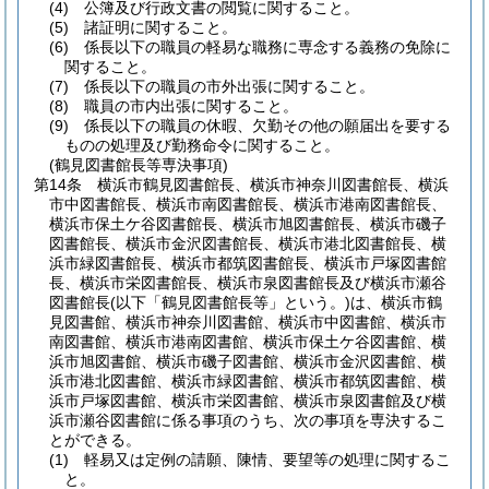
(4)
公簿及び行政文書の閲覧に関すること。
(5)
諸証明に関すること。
(6)
係長以下の職員の軽易な職務に専念する義務の免除に
関すること。
(7)
係長以下の職員の市外出張に関すること。
(8)
職員の市内出張に関すること。
(9)
係長以下の職員の休暇、欠勤その他の願届出を要する
ものの処理及び勤務命令に関すること。
(鶴見図書館長等専決事項)
第14条
横浜市鶴見図書館長、横浜市神奈川図書館長、横浜
市中図書館長、横浜市南図書館長、横浜市港南図書館長、
横浜市保土ケ谷図書館長、横浜市旭図書館長、横浜市磯子
図書館長、横浜市金沢図書館長、横浜市港北図書館長、横
浜市緑図書館長、横浜市都筑図書館長、横浜市戸塚図書館
長、横浜市栄図書館長、横浜市泉図書館長及び横浜市瀬谷
図書館長
(以下「鶴見図書館長等」という。)
は、横浜市鶴
見図書館、横浜市神奈川図書館、横浜市中図書館、横浜市
南図書館、横浜市港南図書館、横浜市保土ケ谷図書館、横
浜市旭図書館、横浜市磯子図書館、横浜市金沢図書館、横
浜市港北図書館、横浜市緑図書館、横浜市都筑図書館、横
浜市戸塚図書館、横浜市栄図書館、横浜市泉図書館及び横
浜市瀬谷図書館に係る事項のうち、次の事項を専決するこ
とができる。
(1)
軽易又は定例の請願、陳情、要望等の処理に関するこ
と。