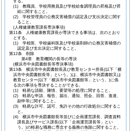
する。
(1)
教職員、学校用務員及び学校給食調理員の昇格及び昇
給に関すること。
(2)
学校管理員の公務災害補償の認定及び支出決定に関す
ること。
(人権健康教育課長専決事項)
第11条
人権健康教育課長が専決できる事項は、次のとおり
とする。
(1)
学校医、学校歯科医及び学校薬剤師の公務災害補償の
認定及び支出決定に関すること。
第12条
削除
第4章
教育機関の長等の専決
(横浜市中央図書館長等専決事項)
第13条
横浜市中央図書館長及び教育センター所長
(以下「横
浜市中央図書館長等」という。)
は、横浜市中央図書館又は
教育センター
(以下「横浜市中央図書館等」という。)
に係
る次の事項を専決することができる。
(1)
軽易な請願、陳情、要望等の処理に関すること。
(2)
軽易な申請、報告、届出、通知、照会、回答、進達、
副申等に関すること。
(3)
軽易な許可、認可、免許その他の行政処分に関するこ
と。
(4)
横浜市中央図書館長等並びに企画運営課長、調査資料
課長及びサービス課長
(以下「企画運営課長等」とい
う。)
の軽易な職務に専念する義務の免除に関すること。