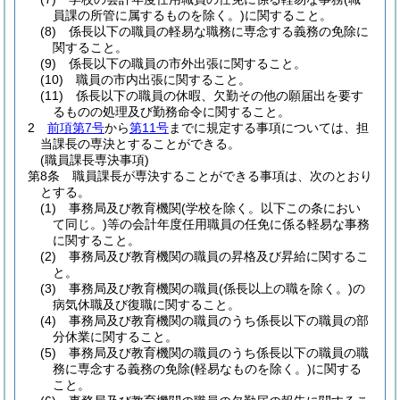
員課の所管に属するものを除く。)
に関すること。
(8)
係長以下の職員の軽易な職務に専念する義務の免除に
関すること。
(9)
係長以下の職員の市外出張に関すること。
(10)
職員の市内出張に関すること。
(11)
係長以下の職員の休暇、欠勤その他の願届出を要す
るものの処理及び勤務命令に関すること。
2
前項第7号
から
第11号
までに規定する事項については、担
当課長の専決とすることができる。
(職員課長専決事項)
第8条
職員課長が専決することができる事項は、次のとおり
とする。
(1)
事務局及び教育機関
(学校を除く。以下この条におい
て同じ。)
等の会計年度任用職員の任免に係る軽易な事務
に関すること。
(2)
事務局及び教育機関の職員の昇格及び昇給に関するこ
と。
(3)
事務局及び教育機関の職員
(係長以上の職を除く。)
の
病気休職及び復職に関すること。
(4)
事務局及び教育機関の職員のうち係長以下の職員の部
分休業に関すること。
(5)
事務局及び教育機関の職員のうち係長以下の職員の職
務に専念する義務の免除
(軽易なものを除く。)
に関する
こと。