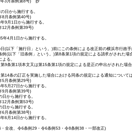
0年3月
条例第8号)
抄
布の日から施行する。
年8月
条例第40号)
3年9月1日から施行する。
年12月
条例第39号)
5年4月1日から施行する。
の日
(以下「施行日」という。)
前にこの条例による改正前の横浜市行政手
条例
(以下「旧条例」という。)
第8条第1項の規定による請求がされた場
による。
第9条第1項本文又は第15条第1項の規定による是正の申出がされた場
。
例第14条の訂正を実施した場合における同条の規定による通知について
年5月
条例第29号)
年5月27日から施行する。
年9月
条例第39号)
の日から施行する。
年12月
条例第53号)
の日から施行する。
年6月
条例第38号)
年6月14日から施行する。
34・全改、令6条例29・令6条例53・令8条例38・一部改正)