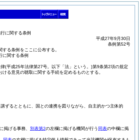
施行に関する条例
平成27年9月30日
条例第52号
関する条例をここに公布する。
行に関する条例
法律
(平成25年法律第27号。以下「法」という。)
第9条第2項の規定
おける意見の聴取に関する手続を定めるものとする。
を講ずるとともに、国との連携を図りながら、自主的かつ主体的
に掲げる事務、
別表第2
の左欄に掲げる機関が行う
同表
の中欄に掲
、
同表
の右欄に掲げる特定個人情報であって当該機関が保有するも