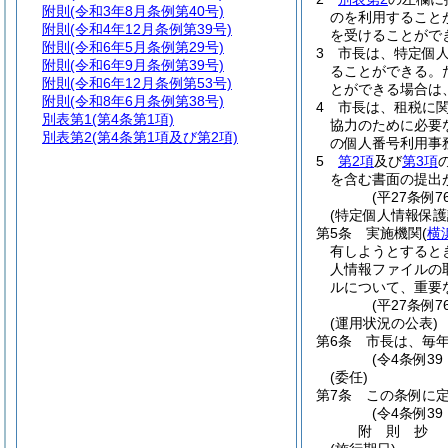
附則
(令和3年8月条例第40号)
のを利用すること
附則
(令和4年12月条例第39号)
を受けることがで
附則
(令和6年5月条例第29号)
3
市長は、特定個
附則
(令和6年9月条例第39号)
ることができる。
附則
(令和6年12月条例第53号)
とができる場合は
附則
(令和8年6月条例第38号)
4
市長は、租税に
別表第1
(第4条第1項)
協力のために必要
別表第2
(第4条第1項及び第2項)
の個人番号利用事
5
第2項
及び
第3項
を含む書面の提出
(平27条例
(特定個人情報保
第5条
実施機関
(
横
有しようとすると
人情報ファイルの
ルについて、重要
(平27条例
(運用状況の公表)
第6条
市長は、毎年
(令4条例3
(委任)
第7条
この条例に
(令4条例3
附
則
抄