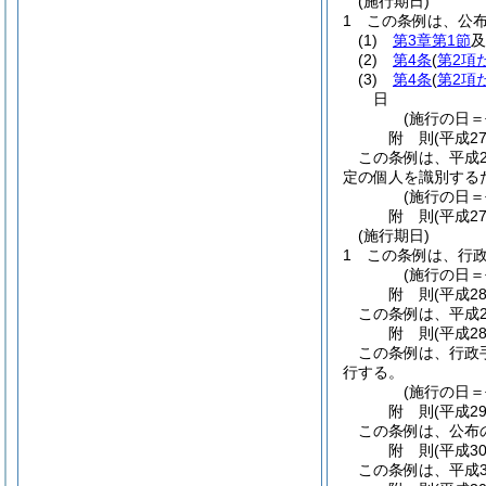
(施行期日)
1
この条例は、公
(1)
第3章第1節
及
(2)
第4条
(
第2項
(3)
第4条
(
第2項
日
(施行の日＝
附
則
(平成2
この条例は、平成2
定の個人を識別する
(施行の日＝
附
則
(平成2
(施行期日)
1
この条例は、行
(施行の日＝
附
則
(平成2
この条例は、平成2
附
則
(平成2
この条例は、行政
行する。
(施行の日＝
附
則
(平成2
この条例は、公布
附
則
(平成3
この条例は、平成3