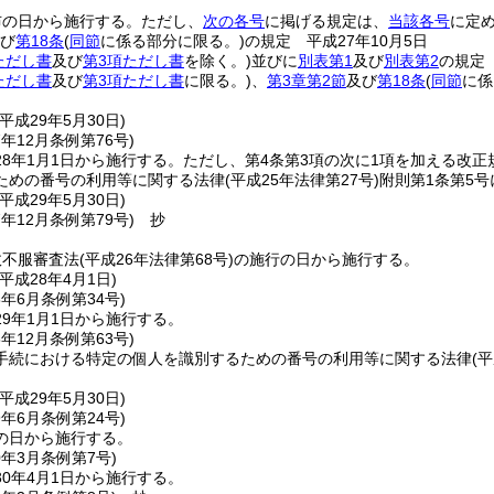
布の日から施行する。
ただし、
次の各号
に掲げる規定は、
当該各号
に定
び
第18条
(
同節
に係る部分に限る。)
の規定 平成27年10月5日
ただし書
及び
第3項ただし書
を除く。)
並びに
別表第1
及び
別表第2
の規定 
ただし書
及び
第3項ただし書
に限る。)
、
第3章第2節
及び
第18条
(
同節
に係
平成29年5月30日)
7年12月
条例第76号)
8年1月1日から施行する。
ただし、第4条第3項の次に1項を加える改正
ための番号の利用等に関する法律
(平成25年法律第27号)
附則第1条第5
平成29年5月30日)
7年12月
条例第79号)
抄
政不服審査法
(平成26年法律第68号)
の施行の日から施行する。
平成28年4月1日)
8年6月
条例第34号)
9年1月1日から施行する。
8年12月
条例第63号)
手続における特定の個人を識別するための番号の利用等に関する法律
(
平成29年5月30日)
9年6月
条例第24号)
の日から施行する。
0年3月
条例第7号)
0年4月1日から施行する。