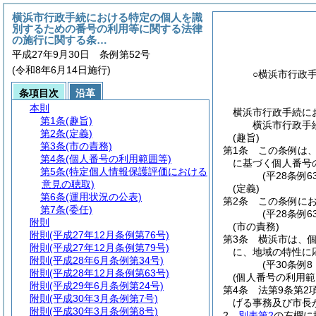
横浜市行政手続における特定の個人を識
別するための番号の利用等に関する法律
の施行に関する条…
平成27年9月30日 条例第52号
(令和8年6月14日施行)
○横浜市行政
条項目次
沿革
本則
横浜市行政手続に
第1条
(趣旨)
横浜市行政手
第2条
(定義)
(趣旨)
第3条
(市の責務)
第1条
この条例は
第4条
(個人番号の利用範囲等)
に基づく個人番号
第5条
(特定個人情報保護評価における
(平28条例
意見の聴取)
(定義)
第6条
(運用状況の公表)
第2条
この条例に
第7条
(委任)
(平28条例
附則
(市の責務)
附則
(平成27年12月条例第76号)
第3条
横浜市は、
附則
(平成27年12月条例第79号)
に、地域の特性に
附則
(平成28年6月条例第34号)
(平30条例
附則
(平成28年12月条例第63号)
(個人番号の利用範
附則
(平成29年6月条例第24号)
第4条
法第9条第2
附則
(平成30年3月条例第7号)
げる事務及び市長
附則
(平成30年3月条例第8号)
2
別表第2
の左欄に