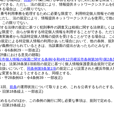
ができる。
ただし、法の規定により、情報提供ネットワークシステムを
きる場合は、この限りでない。
人番号利用事務を処理するために必要な限度で、利用特定個人情報その
ただし、法の規定により、情報提供ネットワークシステムを使用して他
、この限りでない。
関する法律の規定に基づく犯則事件の調査又は租税に関する法律若しく
な限度で、自らが保有する特定個人情報を利用することができる。
ただ
務実施者から当該特定個人情報の提供を受けることができる場合は、こ
の規定による特定個人情報の利用があった場合において、他の条例、規
が義務付けられているときは、当該書面の提出があったものとみなす。
76・令6条例29・一部改正)
護評価における意見の聴取)
浜市個人情報の保護に関する条例
(令和4年12月横浜市条例第38号)
第2条
きは、法第28条第1項前段の規定に基づく個人情報保護委員会規則で定
取扱いについて、
同条例第9条第1項
の規定により設置された横浜市個人
な変更を加えようとするときも、同様とする。
76・平28条例63・令4条例39・一部改正)
1回、
前条
の運用状況について取りまとめ、これを公表するものとする
9・旧第18条繰上・一部改正)
定めるもののほか、この条例の施行に関し必要な事項は、規則で定める
9・旧第19条繰上)