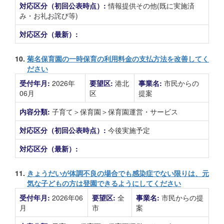
対応区分（初回公表時点）:
情報提供その他(既に実施済
み・お礼お詫び等)
対応区分（最新）:
10.
菊名保育園の一時保育の利用料金の支払方法を改善してく
ださい
受付年月:
2026年
要望区:
港北
事業名:
市民からの
06月
区
提案
内容分類:
子育て＞保育園＞保育園運営・サービス
対応区分（初回公表時点）:
今後実施予定
対応区分（最新）:
11.
きょうだいが体調不良の場合でも感染症でない限りは、元
気な子どもの方は登園できるようにしてください
受付年月:
2026年06
要望区:
全
事業名:
市民からの提
月
市
案