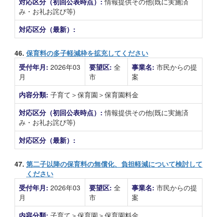
対応区分（初回公表時点）:
情報提供その他(既に実施済
み・お礼お詫び等)
対応区分（最新）:
46.
保育料の多子軽減枠を拡充してください
受付年月:
2026年03
要望区:
全
事業名:
市民からの提
月
市
案
内容分類:
子育て＞保育園＞保育園料金
対応区分（初回公表時点）:
情報提供その他(既に実施済
み・お礼お詫び等)
対応区分（最新）:
47.
第二子以降の保育料の無償化、負担軽減について検討して
ください
受付年月:
2026年03
要望区:
全
事業名:
市民からの提
月
市
案
内容分類:
子育て＞保育園＞保育園料金