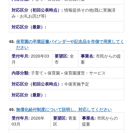
対応区分（初回公表時点）:
情報提供その他(既に実施済
み・お礼お詫び等)
対応区分（最新）:
48.
保育園の卒業証書バインダーや記念品を市側で用意してく
ださい
受付年月:
2026年03
要望区:
全
事業名:
市民からの提
月
市
案
内容分類:
子育て＞保育園＞保育園運営・サービス
対応区分（初回公表時点）:
今後実施予定
対応区分（最新）:
49.
無償化給付制度について説明し、対応してください
受付年月:
2026年
要望区:
青葉
事業名:
市民からの
03月
区
提案