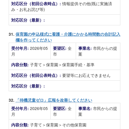
対応区分（初回公表時点）:
情報提供その他(既に実施済
み・お礼お詫び等)
対応区分（最新）:
31.
保育園の申込様式に看護・介護にかかる時間数の合計記入
欄を作ってください
受付年月:
2026年05
要望区:
全
事業名:
市民からの提
月
市
案
内容分類:
子育て＞保育園＞保育園手続・基準
対応区分（初回公表時点）:
要望等にお応えできません
対応区分（最新）:
32.
「待機児童ゼロ」広報を改善してください
受付年月:
2026年05
要望区:
全
事業名:
市民からの提
月
市
案
内容分類:
子育て＞保育園＞その他保育園