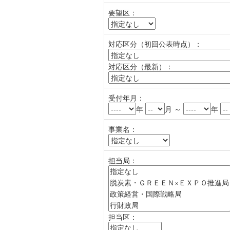
要望区：
対応区分（初回公表時点）：
対応区分（最新）：
受付年月：
年
月 ～
年
事業名：
担当局：
担当区：