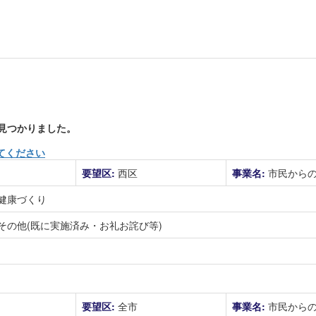
見つかりました。
てください
要望区:
西区
事業名:
市民から
健康づくり
その他(既に実施済み・お礼お詫び等)
要望区:
全市
事業名:
市民から