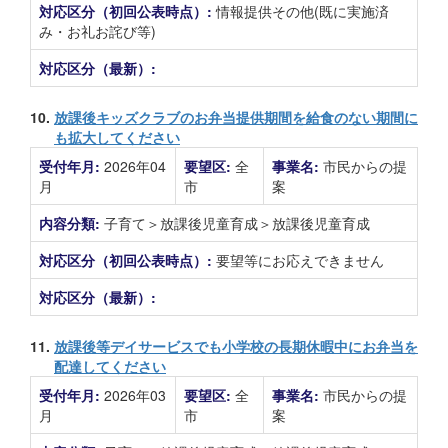
対応区分（初回公表時点）:
情報提供その他(既に実施済
み・お礼お詫び等)
対応区分（最新）:
10.
放課後キッズクラブのお弁当提供期間を給食のない期間に
も拡大してください
受付年月:
2026年04
要望区:
全
事業名:
市民からの提
月
市
案
内容分類:
子育て＞放課後児童育成＞放課後児童育成
対応区分（初回公表時点）:
要望等にお応えできません
対応区分（最新）:
11.
放課後等デイサービスでも小学校の長期休暇中にお弁当を
配達してください
受付年月:
2026年03
要望区:
全
事業名:
市民からの提
月
市
案