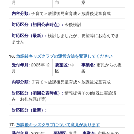
月
市
案
内容分類:
子育て＞放課後児童育成＞放課後児童育成
対応区分（初回公表時点）:
今後検討
対応区分（最新）:
検討しましたが、要望等にお応えでき
ません
16.
放課後キッズクラブの運営方法を変更してください
受付年月:
2025年12
要望区:
中
事業名:
市民からの提
月
区
案
内容分類:
子育て＞放課後児童育成＞放課後児童育成
対応区分（初回公表時点）:
情報提供その他(既に実施済
み・お礼お詫び等)
対応区分（最新）:
17.
放課後キッズクラブについて意見があります
受付年月:
2025年
要望区:
青葉
事業名:
市民からの