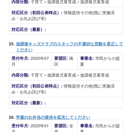
内容分類:
子育て＞放課後児童育成＞放課後児童育成
対応区分（初回公表時点）:
情報提供その他(既に実施済
み・お礼お詫び等)
対応区分（最新）:
25.
放課後キッズクラブのスタッフの不適切な言動を是正して
ください
受付年月:
2025年07
要望区:
南
事業名:
市民からの提
月
区
案
内容分類:
子育て＞放課後児童育成＞放課後児童育成
対応区分（初回公表時点）:
情報提供その他(既に実施済
み・お礼お詫び等)
対応区分（最新）:
26.
学童のお弁当の提供を拡充してください
受付年月:
2025年01
要望区:
全
事業名:
市民からの提
月
市
案