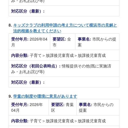
み・お礼お詫び等)
対応区分（最新）:
8.
キッズクラブの利用申請の考え方について横浜市の見解と
法的根拠を教えてください
受付年月:
2026年04
要望区:
全
事業名:
市民からの提
月
市
案
内容分類:
子育て＞放課後児童育成＞放課後児童育成
対応区分（初回公表時点）:
情報提供その他(既に実施済
み・お礼お詫び等)
対応区分（最新）:
9.
学童の制度や環境に意見があります
受付年月:
2026年
要望区:
青葉
事業名:
市民からの
04月
区
提案
内容分類:
子育て＞放課後児童育成＞放課後児童育成