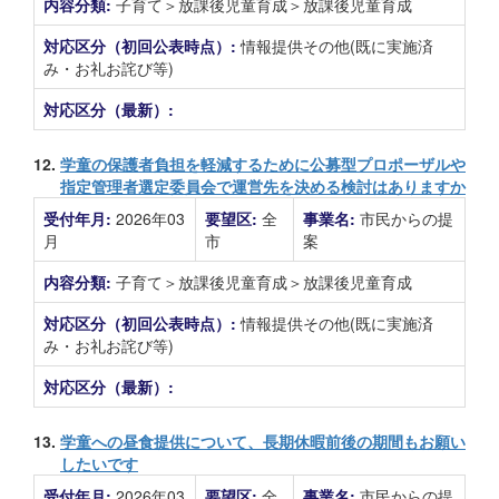
内容分類:
子育て＞放課後児童育成＞放課後児童育成
対応区分（初回公表時点）:
情報提供その他(既に実施済
み・お礼お詫び等)
対応区分（最新）:
12.
学童の保護者負担を軽減するために公募型プロポーザルや
指定管理者選定委員会で運営先を決める検討はありますか
受付年月:
2026年03
要望区:
全
事業名:
市民からの提
月
市
案
内容分類:
子育て＞放課後児童育成＞放課後児童育成
対応区分（初回公表時点）:
情報提供その他(既に実施済
み・お礼お詫び等)
対応区分（最新）:
13.
学童への昼食提供について、長期休暇前後の期間もお願い
したいです
受付年月:
2026年03
要望区:
全
事業名:
市民からの提