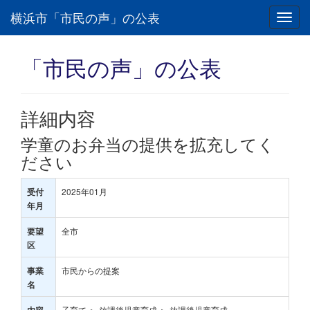
横浜市「市民の声」の公表
Toggl
navig
「市民の声」の公表
詳細内容
学童のお弁当の提供を拡充してく
ださい
2025年01月
受付
年月
全市
要望
区
市民からの提案
事業
名
子育て ＞ 放課後児童育成 ＞ 放課後児童育成