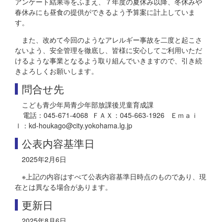
アンケート結果等をふまえ、７年度の夏休み以降、冬休みや
春休みにも昼食の提供ができるよう予算案に計上していま
す。
また、改めて今回のようなアレルギー事故を二度と起こさ
ないよう、安全管理を徹底し、皆様に安心してご利用いただ
けるような事業となるよう取り組んでいきますので、引き続
きよろしくお願いします。
問合せ先
こども青少年局青少年部放課後児童育成課
電話：045-671-4068 ＦＡＸ：045-663-1926 Ｅｍａｉ
ｌ：kd-houkago@city.yokohama.lg.jp
公表内容基準日
2025年2月6日
※上記の内容はすべて公表内容基準日時点のものであり、現
在とは異なる場合があります。
更新日
2025年8月6日