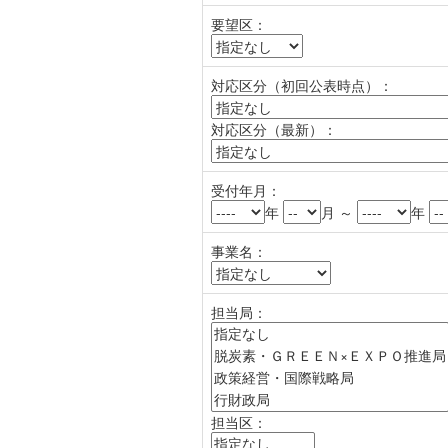
要望区：
対応区分（初回公表時点）：
対応区分（最新）：
受付年月：
年
月 ～
年
事業名：
担当局：
担当区：