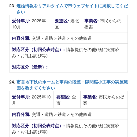
23.
遅延情報をリアルタイムで市ウェブサイトに掲載してくだ
さい
受付年月:
2025年
要望区:
港北
事業名:
市民からの
10月
区
提案
内容分類:
交通・道路＞鉄道＞その他鉄道
対応区分（初回公表時点）:
情報提供その他(既に実施済
み・お礼お詫び等)
対応区分（最新）:
24.
市営地下鉄のホームと車両の段差・隙間縮小工事の実施範
囲を教えてください
受付年月:
2025年10
要望区:
全
事業名:
市民からの提
月
市
案
内容分類:
交通・道路＞鉄道＞その他鉄道
対応区分（初回公表時点）:
情報提供その他(既に実施済
み・お礼お詫び等)