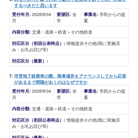
するべきだと思います
受付年月:
2026年04
要望区:
全
事業名:
市民からの提
月
市
案
内容分類:
交通・道路＞鉄道＞その他鉄道
対応区分（初回公表時点）:
情報提供その他(既に実施済
み・お礼お詫び等)
対応区分（最新）:
7.
市営地下鉄乗車の際、降車場所をアナウンスしてから応答
があるまで間隔があくのはなぜですか
受付年月:
2026年04
要望区:
全
事業名:
市民からの提
月
市
案
内容分類:
交通・道路＞鉄道＞その他鉄道
対応区分（初回公表時点）:
情報提供その他(既に実施済
み・お礼お詫び等)
対応区分（最新）: