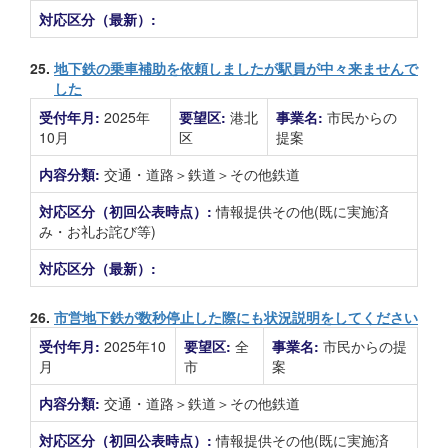
対応区分（最新）:
25.
地下鉄の乗車補助を依頼しましたが駅員が中々来ませんで
した
受付年月:
2025年
要望区:
港北
事業名:
市民からの
10月
区
提案
内容分類:
交通・道路＞鉄道＞その他鉄道
対応区分（初回公表時点）:
情報提供その他(既に実施済
み・お礼お詫び等)
対応区分（最新）:
26.
市営地下鉄が数秒停止した際にも状況説明をしてください
受付年月:
2025年10
要望区:
全
事業名:
市民からの提
月
市
案
内容分類:
交通・道路＞鉄道＞その他鉄道
対応区分（初回公表時点）:
情報提供その他(既に実施済