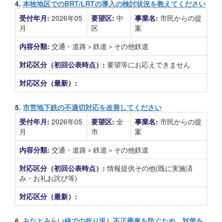
4.
本牧地区でのBRT/LRTの導入の検討状況を教えてください
受付年月:
2026年05
要望区:
中
事業名:
市民からの提
月
区
案
内容分類:
交通・道路＞鉄道＞その他鉄道
対応区分（初回公表時点）:
要望等にお応えできません
対応区分（最新）:
5.
市営地下鉄の不適切対応を改善してください
受付年月:
2026年05
要望区:
全
事業名:
市民からの提
月
市
案
内容分類:
交通・道路＞鉄道＞その他鉄道
対応区分（初回公表時点）:
情報提供その他(既に実施済
み・お礼お詫び等)
対応区分（最新）:
6.
みなとみらい線での折り返し不正乗車を防ぐため、対策を