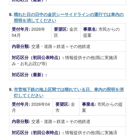
8.
晴れた日の日中の金沢シーサイドラインの運行では車内の
照明を消してください
受付年月:
2026年
要望区:
金沢
事業名:
市民からの
04月
区
提案
内容分類:
交通・道路＞鉄道＞その他鉄道
対応区分（初回公表時点）:
情報提供その他(既に実施済
み・お礼お詫び等)
対応区分（最新）:
9.
市営地下鉄の地上区間では晴れている日、車内の照明を消
灯してください
受付年月:
2026年04
要望区:
全
事業名:
市民からの提
月
市
案
内容分類:
交通・道路＞鉄道＞その他鉄道
対応区分（初回公表時点）:
情報提供その他(既に実施済