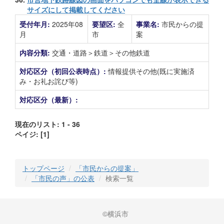
サイズにして掲載してください
受付年月:
2025年08
要望区:
全
事業名:
市民からの提
月
市
案
内容分類:
交通・道路＞鉄道＞その他鉄道
対応区分（初回公表時点）:
情報提供その他(既に実施済
み・お礼お詫び等)
対応区分（最新）:
現在のリスト: 1 - 36
ペイジ:
[1]
トップページ
「市民からの提案」
「市民の声」の公表
検索一覧
©横浜市