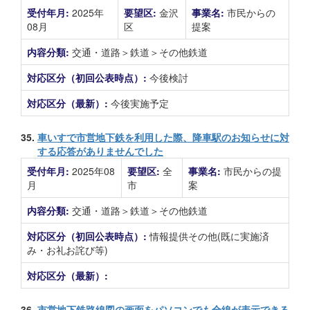
受付年月:
2025年
要望区:
金沢
事業名:
市民からの
08月
区
提案
内容分類:
交通・道路＞鉄道＞その他鉄道
対応区分（初回公表時点）:
今後検討
対応区分（最新）:
今後実施予定
35.
車いすで市営地下鉄を利用した際、降車駅のお知らせに対
する応答がありませんでした
受付年月:
2025年08
要望区:
全
事業名:
市民からの提
月
市
案
内容分類:
交通・道路＞鉄道＞その他鉄道
対応区分（初回公表時点）:
情報提供その他(既に実施済
み・お礼お詫び等)
対応区分（最新）:
36.
市営地下鉄路線図の画面をパソコンでも全線が表示できる