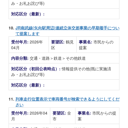
み・お礼お詫び等)
対応区分（最新）:
10.
JR南武線(矢向駅周辺)連続立体交差事業の早期着手につい
て提案します
受付年月:
2026年
要望区:
鶴見
事業名:
市民からの
04月
区
提案
内容分類:
交通・道路＞鉄道＞その他鉄道
対応区分（初回公表時点）:
情報提供その他(既に実施済
み・お礼お詫び等)
対応区分（最新）:
11.
列車走行位置表示で車両番号が検索できるようにしてくだ
さい
受付年月:
2026年04
要望区:
全
事業名:
市民からの提
月
市
案