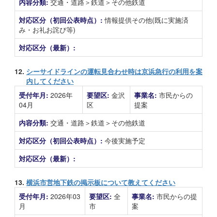
内容分類:
交通・道路＞鉄道＞その他鉄道
対応区分（初回公表時点）:
情報提供その他(既に実施済
み・お礼お詫び等)
対応区分（最新）:
12.
シーサイドラインの運転見合わせ時は京浜急行の利用を案
内してください
受付年月:
2026年
要望区:
金沢
事業名:
市民からの
04月
区
提案
内容分類:
交通・道路＞鉄道＞その他鉄道
対応区分（初回公表時点）:
今後実施予定
対応区分（最新）:
13.
横浜市営地下鉄の掲示板について教えてください
受付年月:
2026年03
要望区:
全
事業名:
市民からの提
月
市
案