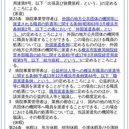
局達第8号。以下「出張及び旅費規程」という。)
の定める
ところによる。
(派遣)
第23条
病院事業管理者は、
外国の地方公共団体の機関等に
派遣される職員の処遇等に関する条例
(昭和63年3月横浜市
条例第2号。以下この条において「外国派遣条例」とい
う。)
の定めるところにより、外国の地方公共団体の機関等
に職員を派遣することができる。
この場合における職員の
処遇については、
外国派遣条例
に定めるもののほか、外国
の地方公共団体の機関等に派遣される
横浜市医療局病院経
営本部職員の給与に関する規程
(平成17年3月病院経営局規
程第9号。以下「給与規程」という。)
に定めるところによ
る。
2
病院事業管理者は、
公益的法人等への横浜市職員の派遣等
に関する条例
(平成13年12月横浜市条例第44号。以下「職
員派遣条例」という。)
の定めるところにより、公益的法人
等に職員を派遣することができる。
この場合における職員
の処遇については、
職員派遣条例
に定めるもののほか、当
該派遣先の公益的法人等と協議し、その都度定める。
3
病院事業管理者は、業務の都合により、国内の他の地方公
共団体の機関等へ職員を派遣することができる。
この場合
における職員の処遇等については、当該派遣先の機関等と
協議し、その都度定める。
(休暇)
第24条
休暇は、年次休暇、特別休暇、介護休暇及び介護時