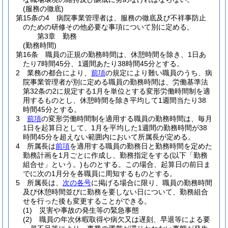
(服務の徹底)
第15条の4
病院事業管理者は、服務の徹底及び不祥事防止
のための研修その他必要な事項について別に定める。
第3章
勤務
(勤務時間)
第16条
職員の正規の勤務時間は、休憩時間を除き、1日あ
たり7時間45分、1週間あたり38時間45分とする。
2
業務の都合により、
前項
の規定により難い職員のうち、病
院事業管理者が別に定める職員の勤務時間は、労働基準法
第32条の2に規定する1月を単位とする変形労働時間制を適
用するものとし、休憩時間を除き平均して1週間当たり38
時間45分とする。
3
前項
の変形労働時間制を適用する職員の勤務時間は、毎月
1日を起算日として、1月を平均した1週間の勤務時間が38
時間45分を超えない範囲内において所属長が定める。
4
所属長は
前項
を適用する職員の勤務日と勤務時間を定めた
勤務計画を1月ごとに作成し、勤務指定をする
(以下「勤務
組合せ」という。)
ものとする。
この場合、起算日の前日ま
でに次の1月分を各職員に周知するものとする。
5
所属長は、
次の各号
に掲げる場合に限り、職員の勤務時間
及び休憩時間並びに勤務を要しない日について、勤務組合
せを行った後も変更することができる。
(1)
災害や事故の発生等の緊急事態
(2)
職員の年次休暇取得や病欠又は遅刻、早退等による要