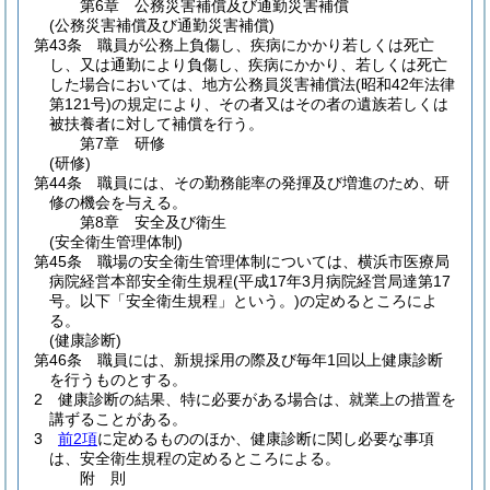
第6章
公務災害補償及び通勤災害補償
(公務災害補償及び通勤災害補償)
第43条
職員が公務上負傷し、疾病にかかり若しくは死亡
し、又は通勤により負傷し、疾病にかかり、若しくは死亡
した場合においては、地方公務員災害補償法
(昭和42年法律
第121号)
の規定により、その者又はその者の遺族若しくは
被扶養者に対して補償を行う。
第7章
研修
(研修)
第44条
職員には、その勤務能率の発揮及び増進のため、研
修の機会を与える。
第8章
安全及び衛生
(安全衛生管理体制)
第45条
職場の安全衛生管理体制については、横浜市医療局
病院経営本部安全衛生規程
(平成17年3月病院経営局達第17
号。以下「安全衛生規程」という。)
の定めるところによ
る。
(健康診断)
第46条
職員には、新規採用の際及び毎年1回以上健康診断
を行うものとする。
2
健康診断の結果、特に必要がある場合は、就業上の措置を
講ずることがある。
3
前2項
に定めるもののほか、健康診断に関し必要な事項
は、安全衛生規程の定めるところによる。
附
則