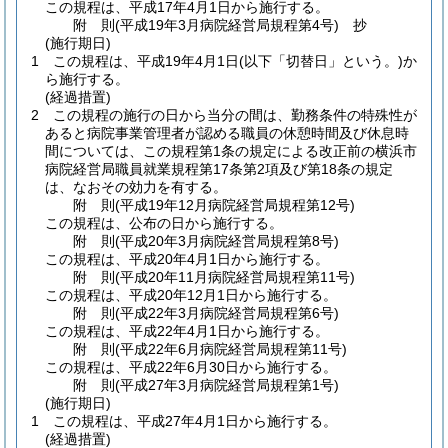
この規程は、平成17年4月1日から施行する。
附
則
(平成19年3月
病院経営局規程第4号)
抄
(施行期日)
1
この規程は、平成19年4月1日
(以下「切替日」という。)
か
ら施行する。
(経過措置)
2
この規程の施行の日から当分の間は、勤務条件の特殊性が
あると病院事業管理者が認める職員の休憩時間及び休息時
間については、この規程第1条の規定による改正前の横浜市
病院経営局職員就業規程第17条第2項及び第18条の規定
は、なおその効力を有する。
附
則
(平成19年12月
病院経営局規程第12号)
この規程は、公布の日から施行する。
附
則
(平成20年3月
病院経営局規程第8号)
この規程は、平成20年4月1日から施行する。
附
則
(平成20年11月
病院経営局規程第11号)
この規程は、平成20年12月1日から施行する。
附
則
(平成22年3月
病院経営局規程第6号)
この規程は、平成22年4月1日から施行する。
附
則
(平成22年6月
病院経営局規程第11号)
この規程は、平成22年6月30日から施行する。
附
則
(平成27年3月
病院経営局規程第1号)
(施行期日)
1
この規程は、平成27年4月1日から施行する。
(経過措置)