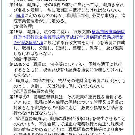
第14条
職員は、その職務の遂行に当たっては、職員き章及
び名札を着用し、常に職員証を携行しなければならない。
2
前項
に定めるもののほか、職員証に関し必要な事項は、病
院事業管理者が別に定める。
(文書管理)
第15条
職員は、法令等に従い、行政文書
(
横浜市医療局病院
経営本部行政文書管理規程
(平成17年3月病院経営局規程第
2号)
第2条第1項
に規定する行政文書をいう。)
を適切に作成
し、取得し、分類し、記録し、整理し、保存し、及び廃棄
しなければならない。
(会計事務等)
第15条の2
職員は、法令等にしたがい、予算を適正に執行
するとともに、現金及び有価証券を適切に管理しなければ
ならない。
2
職員は、本部の施設、物品その他財産を適切に取り扱うも
のとし、き損し、又は私用に供してはならない。
(管理監督職員の責務)
第15条の3
管理監督職員は、その職責の重要性を自覚する
とともに、職務に係る倫理の保持について管理又は監督の
対象となる職員からの相談に応じ、必要な指導及び助言を
行わなければならない。
2
管理監督職員は、職員の職務に係る非行を発生させること
のないよう、率先垂範して適正な職務執行と厳正な服務規
律の維持に努めるとともに、職場研修の実施等により良好
な職場環境の維持及び醸成に努めなければならない。