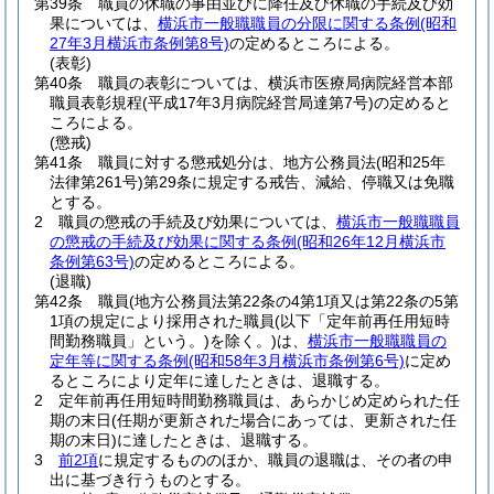
第39条
職員の休職の事由並びに降任及び休職の手続及び効
果については、
横浜市一般職職員の分限に関する条例
(昭和
27年3月横浜市条例第8号)
の定めるところによる。
(表彰)
第40条
職員の表彰については、横浜市医療局病院経営本部
職員表彰規程
(平成17年3月病院経営局達第7号)
の定めると
ころによる。
(懲戒)
第41条
職員に対する懲戒処分は、地方公務員法
(昭和25年
法律第261号)
第29条に規定する戒告、減給、停職又は免職
とする。
2
職員の懲戒の手続及び効果については、
横浜市一般職職員
の懲戒の手続及び効果に関する条例
(昭和26年12月横浜市
条例第63号)
の定めるところによる。
(退職)
第42条
職員
(地方公務員法第22条の4第1項又は第22条の5第
1項の規定により採用された職員
(以下「定年前再任用短時
間勤務職員」という。)
を除く。)
は、
横浜市一般職職員の
定年等に関する条例
(昭和58年3月横浜市条例第6号)
に定め
るところにより定年に達したときは、退職する。
2
定年前再任用短時間勤務職員は、あらかじめ定められた任
期の末日
(任期が更新された場合にあっては、更新された任
期の末日)
に達したときは、退職する。
3
前2項
に規定するもののほか、職員の退職は、その者の申
出に基づき行うものとする。