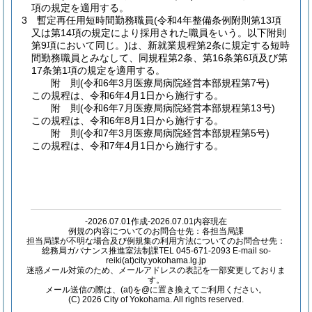
項の規定を適用する。
3
暫定再任用短時間勤務職員
(令和4年整備条例附則第13項
又は第14項の規定により採用された職員をいう。以下附則
第9項において同じ。)
は、新就業規程第2条に規定する短時
間勤務職員とみなして、同規程第2条、第16条第6項及び第
17条第1項の規定を適用する。
附
則
(令和6年3月
医療局病院経営本部規程第7号)
この規程は、令和6年4月1日から施行する。
附
則
(令和6年7月
医療局病院経営本部規程第13号)
この規程は、令和6年8月1日から施行する。
附
則
(令和7年3月
医療局病院経営本部規程第5号)
この規程は、令和7年4月1日から施行する。
-2026.07.01作成-2026.07.01内容現在
例規の内容についてのお問合せ先：各担当局課
担当局課が不明な場合及び例規集の利用方法についてのお問合せ先：
総務局ガバナンス推進室法制課TEL 045-671-2093 E-mail so-
reiki(at)city.yokohama.lg.jp
迷惑メール対策のため、メールアドレスの表記を一部変更しておりま
す。
メール送信の際は、(at)を@に置き換えてご利用ください。
(C) 2026 City of Yokohama. All rights reserved.