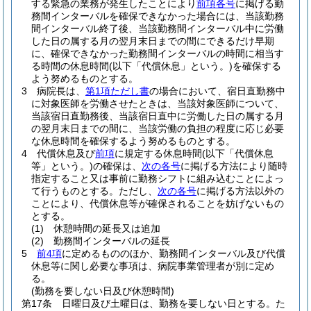
する緊急の業務が発生したことにより
前項各号
に掲げる勤
務間インターバルを確保できなかった場合には、当該勤務
間インターバル終了後、当該勤務間インターバル中に労働
した日の属する月の翌月末日までの間にできるだけ早期
に、確保できなかった勤務間インターバルの時間に相当す
る時間の休息時間
(以下「代償休息」という。)
を確保する
よう努めるものとする。
3
病院長は、
第1項ただし書
の場合において、宿日直勤務中
に対象医師を労働させたときは、当該対象医師について、
当該宿日直勤務後、当該宿日直中に労働した日の属する月
の翌月末日までの間に、当該労働の負担の程度に応じ必要
な休息時間を確保するよう努めるものとする。
4
代償休息及び
前項
に規定する休息時間
(以下「代償休息
等」という。)
の確保は、
次の各号
に掲げる方法により随時
指定すること又は事前に勤務シフトに組み込むことによっ
て行うものとする。
ただし、
次の各号
に掲げる方法以外の
ことにより、代償休息等が確保されることを妨げないもの
とする。
(1)
休憩時間の延長又は追加
(2)
勤務間インターバルの延長
5
前4項
に定めるもののほか、勤務間インターバル及び代償
休息等に関し必要な事項は、病院事業管理者が別に定め
る。
(勤務を要しない日及び休憩時間)
第17条
日曜日及び土曜日は、勤務を要しない日とする。
た