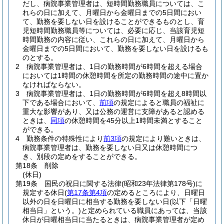
だし、病院事業管理者は、短時間勤務職員については、こ
れらの日に加えて、月曜日から金曜日までの5日間におい
て、勤務を要しない日を設けることができるものとし、育
児短時間勤務職員等については、必要に応じ、当該育児短
時間勤務の内容に従い、これらの日に加えて、月曜日から
金曜日までの5日間において、勤務を要しない日を設けるも
のとする。
2
病院事業管理者は、1日の勤務時間が6時間を超える場合
においては1時間の休憩時間を所定の勤務時間の途中に置か
なければならない。
3
病院事業管理者は、1日の勤務時間が6時間を超え8時間以
下である場合において、
前項
の規定によると職員の福祉に
重大な影響があり、又は公務の運営に支障があると認める
ときは、
同項
の休憩時間を45分以上1時間未満とすること
ができる。
4
勤務条件の特殊性により
前3項
の規定により難いときは、
病院事業管理者は、勤務を要しない日又は休憩時間につ
き、別段の定めをすることができる。
第18条
削除
(休日)
第19条
国民の祝日に関する法律
(昭和23年法律第178号)
に
規定する休日
(
第17条第4項
の定めるところにより、日曜日
以外の日を日曜日に相当する勤務を要しない日
(以下「日曜
相当日」という。)
と定められている職員にあっては、当該
休日が日曜相当日に当たるときは、病院事業管理者が定め