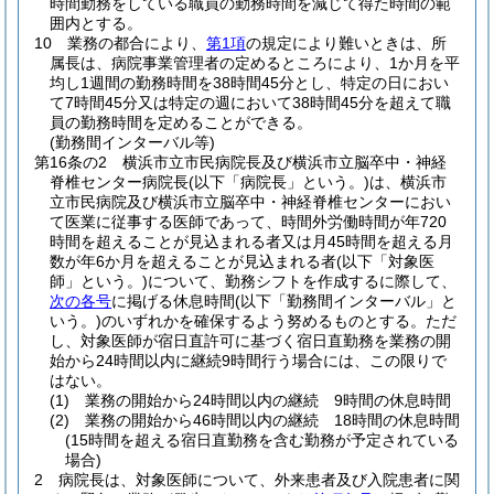
時間勤務をしている職員の勤務時間を減じて得た時間の範
囲内とする。
10
業務の都合により、
第1項
の規定により難いときは、所
属長は、病院事業管理者の定めるところにより、1か月を平
均し1週間の勤務時間を38時間45分とし、特定の日におい
て7時間45分又は特定の週において38時間45分を超えて職
員の勤務時間を定めることができる。
(勤務間インターバル等)
第16条の2
横浜市立市民病院長及び横浜市立脳卒中・神経
脊椎センター病院長
(以下「病院長」という。)
は、横浜市
立市民病院及び横浜市立脳卒中・神経脊椎センターにおい
て医業に従事する医師であって、時間外労働時間が年720
時間を超えることが見込まれる者又は月45時間を超える月
数が年6か月を超えることが見込まれる者
(以下「対象医
師」という。)
について、勤務シフトを作成するに際して、
次の各号
に掲げる休息時間
(以下「勤務間インターバル」と
いう。)
のいずれかを確保するよう努めるものとする。
ただ
し、対象医師が宿日直許可に基づく宿日直勤務を業務の開
始から24時間以内に継続9時間行う場合には、この限りで
はない。
(1)
業務の開始から24時間以内の継続 9時間の休息時間
(2)
業務の開始から46時間以内の継続 18時間の休息時間
(15時間を超える宿日直勤務を含む勤務が予定されている
場合)
2
病院長は、対象医師について、外来患者及び入院患者に関