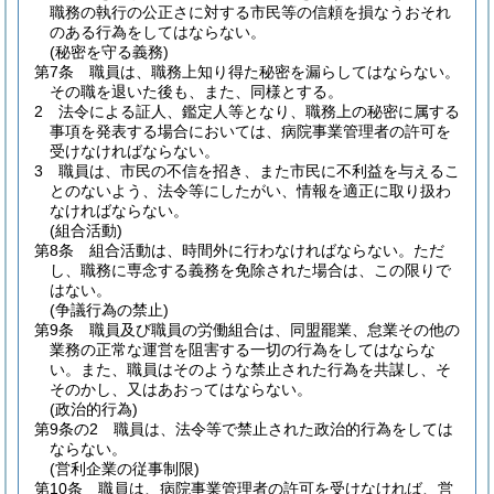
職務の執行の公正さに対する市民等の信頼を損なうおそれ
のある行為をしてはならない。
(秘密を守る義務)
第7条
職員は、職務上知り得た秘密を漏らしてはならない。
その職を退いた後も、また、同様とする。
2
法令による証人、鑑定人等となり、職務上の秘密に属する
事項を発表する場合においては、病院事業管理者の許可を
受けなければならない。
3
職員は、市民の不信を招き、また市民に不利益を与えるこ
とのないよう、法令等にしたがい、情報を適正に取り扱わ
なければならない。
(組合活動)
第8条
組合活動は、時間外に行わなければならない。
ただ
し、職務に専念する義務を免除された場合は、この限りで
はない。
(争議行為の禁止)
第9条
職員及び職員の労働組合は、同盟罷業、怠業その他の
業務の正常な運営を阻害する一切の行為をしてはならな
い。
また、職員はそのような禁止された行為を共謀し、そ
そのかし、又はあおってはならない。
(政治的行為)
第9条の2
職員は、法令等で禁止された政治的行為をしては
ならない。
(営利企業の従事制限)
第10条
職員は、病院事業管理者の許可を受けなければ、営