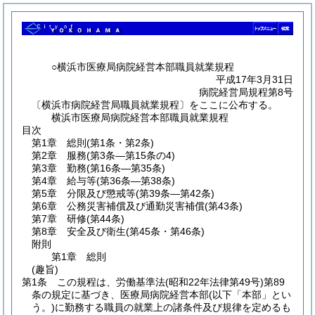
○横浜市医療局病院経営本部職員就業規程
平成17年3月31日
病院経営局規程第8号
〔横浜市病院経営局職員就業規程〕をここに公布する。
横浜市医療局病院経営本部職員就業規程
目次
第1章
総則
(第1条・第2条)
第2章
服務
(第3条―第15条の4)
第3章
勤務
(第16条―第35条)
第4章
給与等
(第36条―第38条)
第5章
分限及び懲戒等
(第39条―第42条)
第6章
公務災害補償及び通勤災害補償
(第43条)
第7章
研修
(第44条)
第8章
安全及び衛生
(第45条・第46条)
附則
第1章
総則
(趣旨)
第1条
この規程は、労働基準法
(昭和22年法律第49号)
第89
条の規定に基づき、医療局病院経営本部
(以下「本部」とい
う。)
に勤務する職員の就業上の諸条件及び規律を定めるも