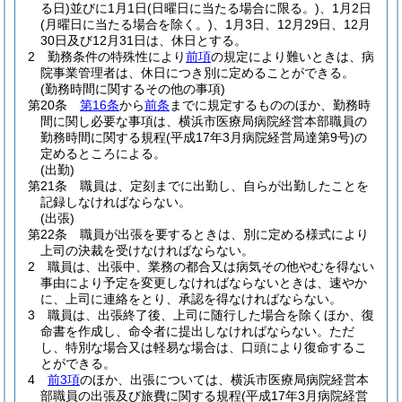
る日)
並びに1月1日
(日曜日に当たる場合に限る。)
、1月2日
(月曜日に当たる場合を除く。)
、1月3日、12月29日、12月
30日及び12月31日は、休日とする。
2
勤務条件の特殊性により
前項
の規定により難いときは、病
院事業管理者は、休日につき別に定めることができる。
(勤務時間に関するその他の事項)
第20条
第16条
から
前条
までに規定するもののほか、勤務時
間に関し必要な事項は、横浜市医療局病院経営本部職員の
勤務時間に関する規程
(平成17年3月病院経営局達第9号)
の
定めるところによる。
(出勤)
第21条
職員は、定刻までに出勤し、自らが出勤したことを
記録しなければならない。
(出張)
第22条
職員が出張を要するときは、別に定める様式により
上司の決裁を受けなければならない。
2
職員は、出張中、業務の都合又は病気その他やむを得ない
事由により予定を変更しなければならないときは、速やか
に、上司に連絡をとり、承認を得なければならない。
3
職員は、出張終了後、上司に随行した場合を除くほか、復
命書を作成し、命令者に提出しなければならない。
ただ
し、特別な場合又は軽易な場合は、口頭により復命するこ
とができる。
4
前3項
のほか、出張については、横浜市医療局病院経営本
部職員の出張及び旅費に関する規程
(平成17年3月病院経営