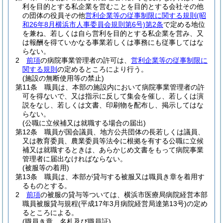
利を目的とする私企業を営むことを目的とする会社その他
の団体の役員その他
営利企業等の従事制限に関する規則
(昭
和26年8月横浜市人事委員会規則第6号)
第2条
で定める地位
を兼ね、若しくは自ら営利を目的とする私企業を営み、又
は報酬を得ていかなる事業若しくは事務にも従事してはな
らない。
2
前項
の病院事業管理者の許可は、
営利企業等の従事制限に
関する規則
の定めるところにより行う。
(施設の無断使用等の禁止)
第11条
職員は、本部の施設内において病院事業管理者の許
可を得ないで、又は指示に反して集会を催し、若しくは演
説をなし、若しくは文書、印刷物を配布し、掲示してはな
らない。
(公職に立候補又は就職する場合の届出)
第12条
職員が国会議員、地方公共団体の長若しくは議員、
又は教育委員、農業委員等法令に根拠を有する公職に立候
補又は就職するときは、あらかじめ文書をもって病院事業
管理者に届出なければならない。
(被服等の着用)
第13条
職員は、本部が貸与する被服又は職員き章を着用す
るものとする。
2
前項
の被服の貸与等ついては、横浜市医療局病院経営本部
職員被服貸与規程
(平成17年3月病院経営局達第13号)
の定め
るところによる。
(職員き章、名札及び職員証)