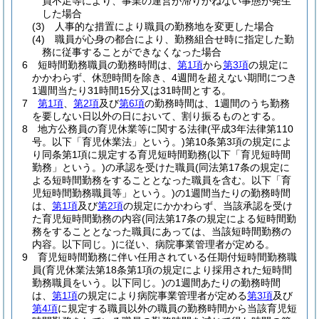
員不足等により、事業の運営が滞りかねない事態が発生
した場合
(3)
人事的な措置により職員の勤務地を変更した場合
(4)
職員が心身の都合により、勤務組合せ時に指定した勤
務に従事することができなくなった場合
6
短時間勤務職員の勤務時間は、
第1項
から
第3項
の規定に
かかわらず、休憩時間を除き、4週間を超えない期間につき
1週間当たり31時間15分又は31時間とする。
7
第1項
、
第2項
及び
第6項
の勤務時間は、1週間のうち勤務
を要しない日以外の日において、割り振るものとする。
8
地方公務員の育児休業等に関する法律
(平成3年法律第110
号。以下「育児休業法」という。)
第10条第3項の規定によ
り同条第1項に規定する育児短時間勤務
(以下「育児短時間
勤務」という。)
の承認を受けた職員
(同法第17条の規定に
よる短時間勤務をすることとなった職員を含む。以下「育
児短時間勤務職員等」という。)
の1週間当たりの勤務時間
は、
第1項
及び
第2項
の規定にかかわらず、当該承認を受け
た育児短時間勤務の内容
(同法第17条の規定による短時間勤
務をすることとなった職員にあっては、当該短時間勤務の
内容。以下同じ。)
に従い、病院事業管理者が定める。
9
育児短時間勤務に伴い任用されている任期付短時間勤務職
員
(育児休業法第18条第1項の規定により採用された短時間
勤務職員をいう。以下同じ。)
の1週間あたりの勤務時間
は、
第1項
の規定により病院事業管理者が定める
第3項
及び
第4項
に規定する職員以外の職員の勤務時間から当該育児短