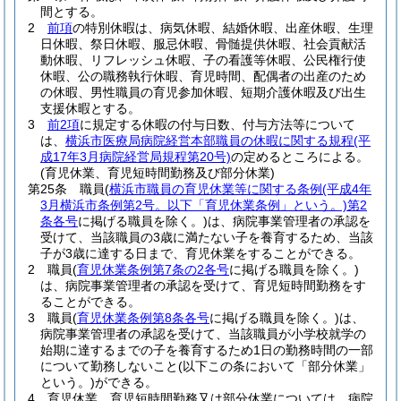
間とする。
2
前項
の特別休暇は、病気休暇、結婚休暇、出産休暇、生理
日休暇、祭日休暇、服忌休暇、骨髄提供休暇、社会貢献活
動休暇、リフレッシュ休暇、子の看護等休暇、公民権行使
休暇、公の職務執行休暇、育児時間、配偶者の出産のため
の休暇、男性職員の育児参加休暇、短期介護休暇及び出生
支援休暇とする。
3
前2項
に規定する休暇の付与日数、付与方法等について
は、
横浜市医療局病院経営本部職員の休暇に関する規程
(平
成17年3月病院経営局規程第20号)
の定めるところによる。
(育児休業、育児短時間勤務及び部分休業)
第25条
職員
(
横浜市職員の育児休業等に関する条例
(平成4年
3月横浜市条例第2号。以下「育児休業条例」という。)
第2
条各号
に掲げる職員を除く。)
は、病院事業管理者の承認を
受けて、当該職員の3歳に満たない子を養育するため、当該
子が3歳に達する日まで、育児休業をすることができる。
2
職員
(
育児休業条例第7条の2各号
に掲げる職員を除く。)
は、病院事業管理者の承認を受けて、育児短時間勤務をす
ることができる。
3
職員
(
育児休業条例第8条各号
に掲げる職員を除く。)
は、
病院事業管理者の承認を受けて、当該職員が小学校就学の
始期に達するまでの子を養育するため1日の勤務時間の一部
について勤務しないこと
(以下この条において「部分休業」
という。)
ができる。
4
育児休業、育児短時間勤務又は部分休業については、病院