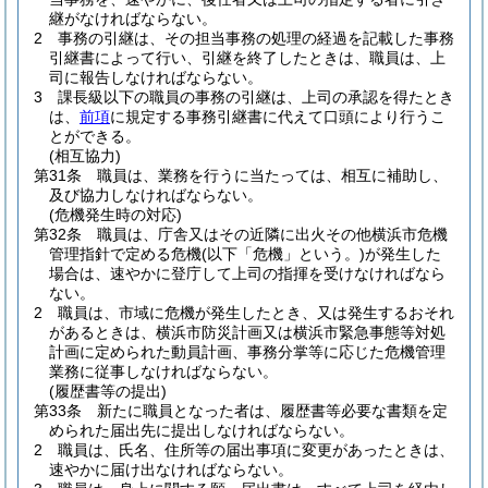
継がなければならない。
2
事務の引継は、その担当事務の処理の経過を記載した事務
引継書によって行い、引継を終了したときは、職員は、上
司に報告しなければならない。
3
課長級以下の職員の事務の引継は、上司の承認を得たとき
は、
前項
に規定する事務引継書に代えて口頭により行うこ
とができる。
(相互協力)
第31条
職員は、業務を行うに当たっては、相互に補助し、
及び協力しなければならない。
(危機発生時の対応)
第32条
職員は、庁舎又はその近隣に出火その他横浜市危機
管理指針で定める危機
(以下「危機」という。)
が発生した
場合は、速やかに登庁して上司の指揮を受けなければなら
ない。
2
職員は、市域に危機が発生したとき、又は発生するおそれ
があるときは、横浜市防災計画又は横浜市緊急事態等対処
計画に定められた動員計画、事務分掌等に応じた危機管理
業務に従事しなければならない。
(履歴書等の提出)
第33条
新たに職員となった者は、履歴書等必要な書類を定
められた届出先に提出しなければならない。
2
職員は、氏名、住所等の届出事項に変更があったときは、
速やかに届け出なければならない。