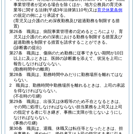
事業管理者が定める場合を除くほか、地方公務員の育児休
業等に関する法律
(平成3年法律第110号)
又は
育児休業条例
の規定の例により承認する。
(育児又は介護のため深夜勤務及び超過勤務を制限する措
置)
第26条
職員は、病院事業管理者の定めるところにより、育
児又は介護のための深夜における勤務を制限する措置及び
超過勤務を制限する措置を請求することができる。
(診断書の提出)
第27条
職員は、傷病のため勤務に従事できない期間が10日
以上に及ぶときは、医師の診断書を添えて、状況を上司に
報告しなければならない。
(勤務時間中の離席)
第28条
職員は、勤務時間中みだりに勤務場所を離れてはな
らない。
2
職員は、勤務時間中勤務場所を離れるときは、上司の承認
を得なければならない。
(不在時の引継)
第29条
職員は、出張又は休暇等のため不在となるときは、
その間に処理しなければならない担当業務を上司又は上司
の指定する者に引き継ぎ、事務に支障が生じないようにし
なければならない。
(事務の引継)
第30条
職員は、退職、休職又は転任等となったときは、担
当事務を、速やかに、後任者又は上司の指定する者に引き