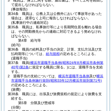
3
職員は、身上に関する願、届出書は、すべて上司を経由し
て提出しなければならない。
(事故報告)
第34条
職員は、公務上又は公務外において事故等があった
場合は、遅滞なく上司に報告しなければならない。
(私事旅行中の連絡対応)
第35条
職員は、私事旅行等により長期間住居を離れる場合
は、その間勤務先からの連絡に対応できるよう努めなけれ
ばならない。
第4章
給与等
(給与)
第36条
職員の給料及び手当の決定、計算、支払方法及び支
払時期等については、
給与規程
の定めるところによる。
(退職手当)
第37条
職員
(
横浜市退職手当条例
(昭和24年8月横浜市条例第
40号)
第2条
に規定する職員に限る。)
には、退職手当を支給
する。
2
退職手当の支給については、
横浜市退職手当条例
及び
横浜
市退職手当条例施行規則
(昭和33年12月横浜市規則第71号)
の定めるところによる。
(旅費)
第38条
職員には、出張及び旅費規程の規定により旅費を支
給する。
第5章
分限及び懲戒等
(分限)