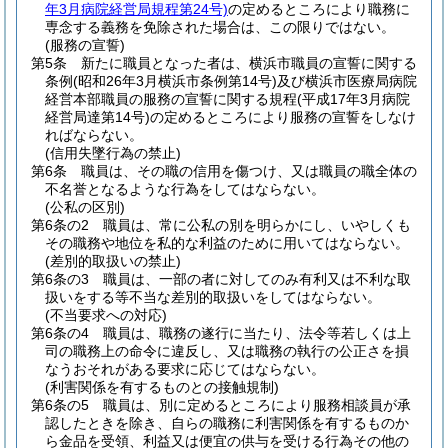
年3月病院経営局規程第24号)
の定めるところにより職務に
専念する義務を免除された場合は、この限りではない。
(服務の宣誓)
第5条
新たに職員となった者は、横浜市職員の宣誓に関する
条例
(昭和26年3月横浜市条例第14号)
及び横浜市医療局病院
経営本部職員の服務の宣誓に関する規程
(平成17年3月病院
経営局達第14号)
の定めるところにより服務の宣誓をしなけ
ればならない。
(信用失墜行為の禁止)
第6条
職員は、その職の信用を傷つけ、又は職員の職全体の
不名誉となるような行為をしてはならない。
(公私の区別)
第6条の2
職員は、常に公私の別を明らかにし、いやしくも
その職務や地位を私的な利益のために用いてはならない。
(差別的取扱いの禁止)
第6条の3
職員は、一部の者に対してのみ有利又は不利な取
扱いをする等不当な差別的取扱いをしてはならない。
(不当要求への対応)
第6条の4
職員は、職務の遂行に当たり、法令等若しくは上
司の職務上の命令に違反し、又は職務の執行の公正さを損
なうおそれがある要求に応じてはならない。
(利害関係を有するものとの接触規制)
第6条の5
職員は、別に定めるところにより服務相談員が承
認したときを除き、自らの職務に利害関係を有するものか
ら金品を受領、利益又は便宜の供与を受ける行為その他の