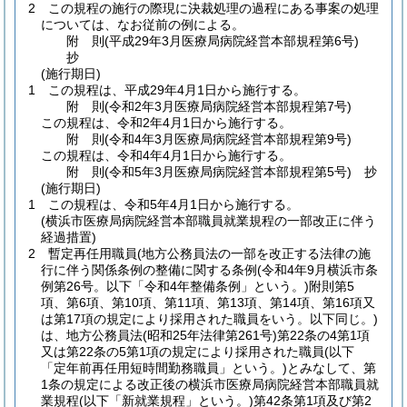
2
この規程の施行の際現に決裁処理の過程にある事案の処理
については、なお従前の例による。
附
則
(平成29年3月
医療局病院経営本部規程第6号)
抄
(施行期日)
1
この規程は、平成29年4月1日から施行する。
附
則
(令和2年3月
医療局病院経営本部規程第7号)
この規程は、令和2年4月1日から施行する。
附
則
(令和4年3月
医療局病院経営本部規程第9号)
この規程は、令和4年4月1日から施行する。
附
則
(令和5年3月
医療局病院経営本部規程第5号)
抄
(施行期日)
1
この規程は、令和5年4月1日から施行する。
(横浜市医療局病院経営本部職員就業規程の一部改正に伴う
経過措置)
2
暫定再任用職員
(地方公務員法の一部を改正する法律の施
行に伴う関係条例の整備に関する条例
(令和4年9月横浜市条
例第26号。以下「令和4年整備条例」という。)
附則第5
項、第6項、第10項、第11項、第13項、第14項、第16項又
は第17項の規定により採用された職員をいう。以下同じ。)
は、地方公務員法
(昭和25年法律第261号)
第22条の4第1項
又は第22条の5第1項の規定により採用された職員
(以下
「定年前再任用短時間勤務職員」という。)
とみなして、第
1条の規定による改正後の横浜市医療局病院経営本部職員就
業規程
(以下「新就業規程」という。)
第42条第1項及び第2