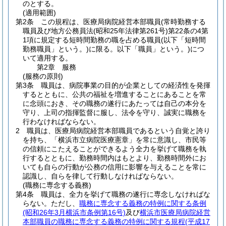
のとする。
(適用範囲)
第2条
この規程は、医療局病院経営本部職員
(常時勤務する
職員及び地方公務員法
(昭和25年法律第261号)
第22条の4第
1項に規定する短時間勤務の職を占める職員
(以下「短時間
勤務職員」という。)
に限る。以下「職員」という。)
につ
いて適用する。
第2章
服務
(服務の原則)
第3条
職員は、病院事業の目的が企業としての経済性を発揮
するとともに、公共の福祉を増進することにあることを常
に念頭におき、その職務の遂行にあたっては自己の本分を
守り、上司の指揮監督に服し、法令を守り、誠実に職務を
行わなければならない。
2
職員は、医療局病院経営本部職員であるという自覚と誇り
を持ち、「横浜市立病院医療憲章」を常に意識し、市民等
の信頼にこたえることができるよう全力を挙げて職務を執
行するとともに、勤務時間内はもとより、勤務時間外にお
いても自らの行動が公務の信用に影響を与えることを常に
認識し、自らを律して行動しなければならない。
(職務に専念する義務)
第4条
職員は、全力を挙げて職務の遂行に専念しなければな
らない。
ただし、
職務に専念する義務の特例に関する条例
(昭和26年3月横浜市条例第16号)
及び
横浜市医療局病院経営
本部職員の職務に専念する義務の特例に関する規程
(平成17