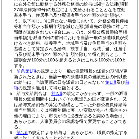
に在外公館に勤務する外務公務員の給与に関する法律
(昭和
27年法律第93号)
の規定により支給されることとなる在勤
基本手当、住居手当及び配偶者手当の年額の合計額をい
う。以下同じ。)
に満たない場合において、外務公務員俸給
等相当年額から報酬年額を減じた額
(派遣先の勤務に対して
報酬が支給されない場合にあっては、外務公務員俸給等相
当年額)
を派遣の日の前日における当該一般の派遣職員が受
けるべき給料、扶養手当、地域手当及び住居手当の月額を
基礎として算定される給料、扶養手当、地域手当、住居手
当及び期末手当の年額の合計額で除して得た割合とし、当
該割合が100分の100を超えるときはこれを100分の100と
する。
4
前条第1項
の規定により一般の派遣職員の派遣の期間が更
新されたときは、当該一般の派遣職員の当該更新の日以後
の給与は、当該更新の日を派遣の日とみなして
第1項
及び
前
項
の規定を適用して得た額とする。
5
給与支給割合は、
前2項
の規定にかかわらず、一般の派遣
職員の派遣期間中においてその派遣先の国が変更され、又
は給与支給割合の算定の基礎としていた外務公務員俸給等
相当年額若しくは報酬年額に著しい変動があった場合その
他の理由により、市長が特に必要があると認める場合は、
あらかじめ、人事委員会の承認を得て変更することができ
る。
6
第1項
の規定による給与は、あらかじめ、職員の指定する
者に対して支払うことができる。