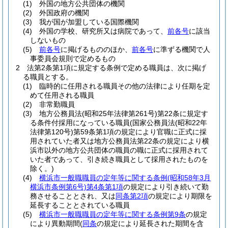
(1)
外国の地方公共団体の機関
(2)
外国政府の機関
(3)
我が国が加盟している国際機関
(4)
外国の学校、研究所又は病院であって、
前各号
に該当
しないもの
(5)
前各号
に掲げるもののほか、
前各号
に準ずる機関で人
事委員会規則で定めるもの
2
法第2条第1項に規定する条例で定める職員は、次に掲げ
る職員とする。
(1)
臨時的に任用される職員その他の法律により任期を定
めて任用される職員
(2)
非常勤職員
(3)
地方公務員法
(昭和25年法律第261号)
第22条に規定す
る条件付採用になっている職員
(国家公務員法
(昭和22年
法律第120号)
第59条第1項の規定により官職に正式に採
用されていた者又は地方公務員法第22条の規定により横
浜市以外の地方公共団体の職員の職に正式に採用されて
いた者であって、引き続き職員として採用されたものを
除く。)
(4)
横浜市一般職職員の定年等に関する条例
(昭和58年3月
横浜市条例第6号)
第4条第1項
の規定により引き続いて勤
務させることとされ、又は
同条第2項
の規定により期限を
延長することとされている職員
(5)
横浜市一般職職員の定年等に関する条例第9条
の規定
により異動期間
(
同条
の規定により延長された期間を含