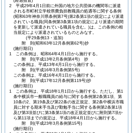
(経過措置)
2
平成29年4月1日前に外国の地方公共団体の機関等に派遣
される市町村立学校県費負担教職員の処遇等に関する条例
(昭和63年神奈川県条例第7号)
第2条第1項の規定により派遣
されている職員
(同条例第3条第1項の規定により派遣の期間
を更新して派遣されている職員を含む。)
は、この条例の相
当規定により派遣されているものとみなす。
(平29条例13・追加)
附
則
(昭和63年12月
条例第62号)
抄
(施行期日)
1
この条例は、昭和64年4月1日から施行する。
附
則
(平成13年2月
条例第4号)
抄
この条例は、平成13年4月1日から施行する。
附
則
(平成16年3月
条例第5号)
この条例は、平成16年4月1日から施行する。
附
則
(平成17年12月
条例第119号)
抄
(施行期日)
1
この条例は、平成18年1月1日から施行する。
ただし、第1
条中横浜市一般職職員の給与に関する条例第2条第1項、第
10条の2、第19条及び第22条の改正規定、第2条中横浜市職
員に対する期末手当及び勤勉手当に関する条例第2条第1項
及び第3項並びに第3条第1項の改正規定並びに附則第7項か
ら第11項までの規定は、平成18年4月1日から施行する。
附
則
(平成23年3月
条例第15号)
(施行期日)