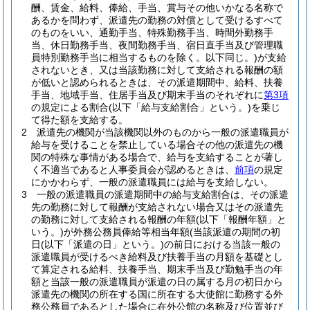
酬、賃金、給料、俸給、手当、賞与その他いかなる名称で
あるかを問わず、派遣先の勤務の対償として受けるすべて
のものをいい、通勤手当、特殊勤務手当、時間外勤務手
当、休日勤務手当、夜間勤務手当、宿日直手当及び管理職
員特別勤務手当に相当するものを除く。以下同じ。)
が支給
されないとき、又は当該勤務に対して支給される報酬の額
が低いと認められるときは、その派遣期間中、給料、扶養
手当、地域手当、住居手当及び期末手当のそれぞれに
第3項
の規定による割合
(以下「給与支給割合」という。)
を乗じ
て得た額を支給する。
2
派遣先の機関が当該機関以外のものから一般の派遣職員が
給与を受けることを禁止している場合その他の派遣先の機
関の特殊な事情がある場合で、給与を支給することが著し
く不適当であると人事委員会が認めるときは、
前項
の規定
にかかわらず、一般の派遣職員には給与を支給しない。
3
一般の派遣職員の派遣期間中の給与支給割合は、その派遣
先の勤務に対して報酬が支給されない場合又はその派遣先
の勤務に対して支給される報酬の年額
(以下「報酬年額」と
いう。)
が外務公務員俸給等相当年額
(当該派遣の期間の初
日
(以下「派遣の日」という。)
の前日における当該一般の
派遣職員が受けるべき給料及び扶養手当の月額を基礎とし
て算定される給料、扶養手当、期末手当及び勤勉手当の年
額と当該一般の派遣職員が派遣の日の属する月の初日から
派遣先の機関の所在する国に所在する大使館に勤務する外
務公務員であるとした場合に在外公館の名称及び位置並び