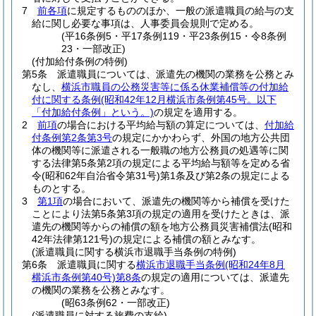
7
前各項
に規定するもののほか、一般の派遣職員の給与の支
給に関し必要な事項は、人事委員会規則で定める。
(平16条例5・平17条例119・平23条例15・令8条例
23・一部改正)
(付加給付条例の特例)
第5条
派遣職員については、派遣先の機関の業務を公務とみ
なし、
横浜市職員の公務災害等に係る休業補償等の付加給
付に関する条例
(昭和42年12月横浜市条例第45号。以下
「付加給付条例」という。)
の規定を適用する。
2
前項
の場合における平均給与額の算定については、
付加給
付条例第2条第3号
の規定にかかわらず、外国の地方公共団
体の機関等に派遣される一般職の地方公務員の処遇等に関
する法律第5条第2項の規定による平均給与額等を定める省
令
(昭和62年自治省令第31号)
第1条及び第2条の規定による
ものとする。
3
第1項
の場合において、派遣先の機関等から補償を受けた
ことにより法第5条第3項の規定の適用を受けたときは、派
遣先の機関等からの補償の額を地方公務員災害補償法
(昭和
42年法律第121号)
の規定による補償の額とみなす。
(派遣職員に関する横浜市退職手当条例の特例)
第6条
派遣職員に関する
横浜市退職手当条例
(昭和24年8月
横浜市条例第40号)
第8条
の規定の適用については、派遣先
の機関の業務を公務とみなす。
(昭63条例62・一部改正)
(派遣職員に対する旅費の支給)