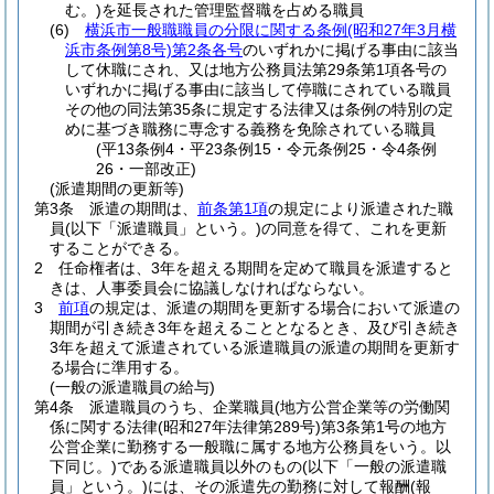
む。)
を延長された管理監督職を占める職員
(6)
横浜市一般職職員の分限に関する条例
(昭和27年3月横
浜市条例第8号)
第2条各号
のいずれかに掲げる事由に該当
して休職にされ、又は地方公務員法第29条第1項各号の
いずれかに掲げる事由に該当して停職にされている職員
その他の同法第35条に規定する法律又は条例の特別の定
めに基づき職務に専念する義務を免除されている職員
(平13条例4・平23条例15・令元条例25・令4条例
26・一部改正)
(派遣期間の更新等)
第3条
派遣の期間は、
前条第1項
の規定により派遣された職
員
(以下「派遣職員」という。)
の同意を得て、これを更新
することができる。
2
任命権者は、3年を超える期間を定めて職員を派遣すると
きは、人事委員会に協議しなければならない。
3
前項
の規定は、派遣の期間を更新する場合において派遣の
期間が引き続き3年を超えることとなるとき、及び引き続き
3年を超えて派遣されている派遣職員の派遣の期間を更新す
る場合に準用する。
(一般の派遣職員の給与)
第4条
派遣職員のうち、企業職員
(地方公営企業等の労働関
係に関する法律
(昭和27年法律第289号)
第3条第1号の地方
公営企業に勤務する一般職に属する地方公務員をいう。以
下同じ。)
である派遣職員以外のもの
(以下「一般の派遣職
員」という。)
には、その派遣先の勤務に対して報酬
(報