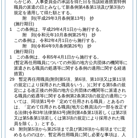
らかじめ、人事委員会の承認を得た日を当該経過措置特例
職員の派遣の日とみなして新条例第4条第1項及び第3項の
規定を適用して得た額とする。
附
則
(平成29年3月
条例第13号)
抄
(施行期日)
1
この条例は、平成29年4月1日から施行する。
附
則
(令和元年10月
条例第25号)
抄
この条例は、令和2年4月1日から施行する。
附
則
(令和4年9月
条例第26号)
抄
(施行期日)
1
この条例は、令和5年4月1日から施行する。
(暫定再任用職員についての外国の地方公共団体の機関等に
派遣される職員の処遇等に関する条例の適用に関する経過
措置)
29
暫定再任用職員
(附則第5項、第6項、第10項又は第11項
の規定により採用された職員をいう。)
に対する第5条の規
定による改正後の外国の地方公共団体の機関等に派遣され
る職員の処遇等に関する条例第2条第2項の規定の適用につ
いては、同項第1号中「定めて任用される職員」とあるの
は、「定めて任用される職員
(地方公務員法の一部を改正す
る法律
(令和3年法律第63号)
附則第4条第1項若しくは第2項
又は第5条第1項若しくは第3項の規定により採用された職
員を除く。)
」とする。
43
附則第5項から第25項まで及び第28項から前項までに定
めるもののほか、暫定再任用職員に関し必要な事項は、人