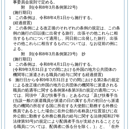
事委員会規則で定める。
附
則
(令和8年3月
条例第22号)
(施行期日)
1
この条例は、令和8年4月1日から施行する。
(経過措置)
2
この条例による改正後のそれぞれの条例の規定は、この条
例の施行の日以後に出発する旅行、出張その他これらに相
当するものについて適用し、同日前に出発した旅行、出張
その他これらに相当するものについては、なお従前の例に
よる。
附
則
(令和8年3月
条例第23号)
抄
(施行期日)
1
この条例は、令和8年4月1日から施行する。
(令和9年3月31日までの間における外国の地方公共団体の
機関等に派遣される職員の給与に関する経過措置)
6
施行日から令和9年3月31日までの間における第2条の規定
による改正後の外国の地方公共団体の機関等に派遣される
職員の処遇等に関する条例第4条第3項の規定の適用につい
ては、同項中「及び扶養手当」とあるのは「及び扶養手当
(当該一般の派遣職員が派遣の日の属する月の初日から派遣
先の機関の所在する国に所在する大使館に勤務する外務公
務員であるとした場合に在外公館の名称及び位置並びに在
外公館に勤務する外務公務員の給与に関する法律
(昭和27年
法律第93号)
の規定により配偶者手当が支給されることとな
る職員については、配偶者に係る分を除く。)
」と、「在外