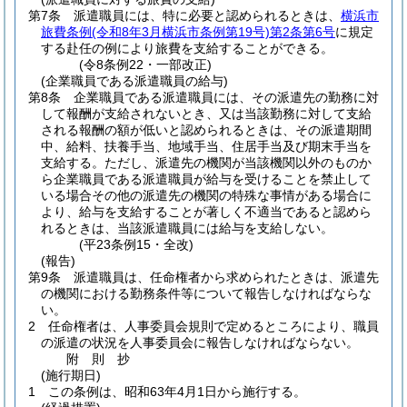
第7条
派遣職員には、特に必要と認められるときは、
横浜市
旅費条例
(令和8年3月横浜市条例第19号)
第2条第6号
に規定
する赴任の例により旅費を支給することができる。
(令8条例22・一部改正)
(企業職員である派遣職員の給与)
第8条
企業職員である派遣職員には、その派遣先の勤務に対
して報酬が支給されないとき、又は当該勤務に対して支給
される報酬の額が低いと認められるときは、その派遣期間
中、給料、扶養手当、地域手当、住居手当及び期末手当を
支給する。
ただし、派遣先の機関が当該機関以外のものか
ら企業職員である派遣職員が給与を受けることを禁止して
いる場合その他の派遣先の機関の特殊な事情がある場合に
より、給与を支給することが著しく不適当であると認めら
れるときは、当該派遣職員には給与を支給しない。
(平23条例15・全改)
(報告)
第9条
派遣職員は、任命権者から求められたときは、派遣先
の機関における勤務条件等について報告しなければならな
い。
2
任命権者は、人事委員会規則で定めるところにより、職員
の派遣の状況を人事委員会に報告しなければならない。
附
則
抄
(施行期日)
1
この条例は、昭和63年4月1日から施行する。