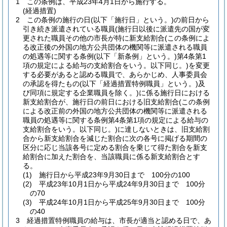
1
この条例は、平成23年4月1日から施行する。
(経過措置)
2
この条例の施行の日
(以下「施行日」という。)
の前日から
引き続き派遣されている職員
(施行日以後に派遣先の国が変
更された職員その他の市長が特に新支給割合
(この条例によ
る改正後の外国の地方公共団体の機関等に派遣される職員
の処遇等に関する条例
(以下「新条例」という。)
第4条第1
項の規定による給与の支給割合をいう。以下同じ。)
を変更
する必要があると認める職員で、あらかじめ、人事委員会
の承認を得たもの
(以下「経過措置特例職員」という。)
及
び同項に規定する企業職員を除く。)
に係る施行日における
新支給割合が、施行日の前日における旧支給割合
(この条例
による改正前の外国の地方公共団体の機関等に派遣される
職員の処遇等に関する条例第4条第1項の規定による給与の
支給割合をいう。以下同じ。)
に達しないときは、旧支給割
合から新支給割合を減じた割合に次の各号に掲げる期間の
区分に応じ当該各号に定める割合を乗じて得た割合を新支
給割合に加えた割合を、当該職員に係る新支給割合とす
る。
(1)
施行日から平成23年9月30日まで 100分の100
(2)
平成23年10月1日から平成24年9月30日まで 100分
の70
(3)
平成24年10月1日から平成25年9月30日まで 100分
の40
3
経過措置特例職員の給与は、市長が適当と認める日で、あ