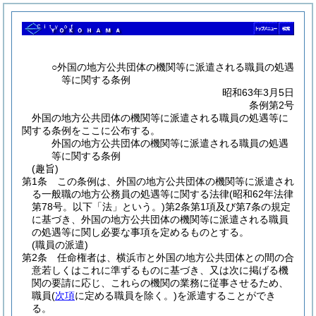
○外国の地方公共団体の機関等に派遣される職員の処遇
等に関する条例
昭和63年3月5日
条例第2号
外国の地方公共団体の機関等に派遣される職員の処遇等に
関する条例をここに公布する。
外国の地方公共団体の機関等に派遣される職員の処遇
等に関する条例
(趣旨)
第1条
この条例は、外国の地方公共団体の機関等に派遣され
る一般職の地方公務員の処遇等に関する法律
(昭和62年法律
第78号。以下「法」という。)
第2条第1項及び第7条の規定
に基づき、外国の地方公共団体の機関等に派遣される職員
の処遇等に関し必要な事項を定めるものとする。
(職員の派遣)
第2条
任命権者は、横浜市と外国の地方公共団体との間の合
意若しくはこれに準ずるものに基づき、又は次に掲げる機
関の要請に応じ、これらの機関の業務に従事させるため、
職員
(
次項
に定める職員を除く。)
を派遣することができ
る。