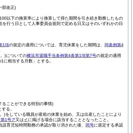
一部改正)
100以下の換算率により換算して得た期間を引き続き勤務したもの
給を行う日として人事委員会規則で定める日又はそのいずれかの日
第1項
の規定の適用については、育児休業をした期間は、
同条例第4
。
。)
についての
横浜市退職手当条例第4条第1項第7号
の規定の適用
の1に相当する月数」とする。
することができる特別の事情)
とする。
。)
をしている職員が産前の休業を始め、又は出産したことにより
条第1号ア
又は
イ
に掲げる場合に該当することとなったこと。
当該育児短時間勤務の承認が取り消された後、
同号
に規定する承認