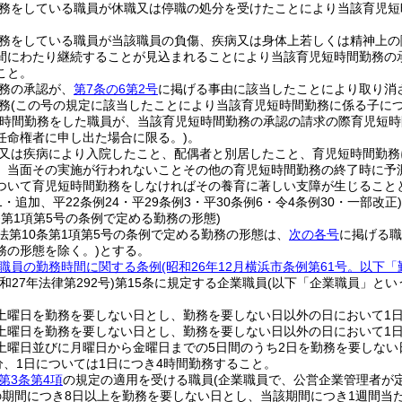
務をしている職員が休職又は停職の処分を受けたことにより当該育児短
務をしている職員が当該職員の負傷、疾病又は身体上若しくは精神上の
間にわたり継続することが見込まれることにより当該育児短時間勤務の
こと。
務の承認が、
第7条の6第2号
に掲げる事由に該当したことにより取り消
務
(この号の規定に該当したことにより当該育児短時間勤務に係る子につ
短時間勤務をした職員が、当該育児短時間勤務の承認の請求の際育児短
任命権者に申し出た場合に限る。)
。
又は疾病により入院したこと、配偶者と別居したこと、育児短時間勤務
、当面その実施が行われないことその他の育児短時間勤務の終了時に予
ついて育児短時間勤務をしなければその養育に著しい支障が生じること
61・追加、平22条例24・平29条例3・平30条例6・令4条例30・一部改正
条第1項第5号の条例で定める勤務の形態)
法第10条第1項第5号の条例で定める勤務の形態は、
次の各号
に掲げる職
務の形態を除く。)
とする。
職員の勤務時間に関する条例
(昭和26年12月横浜市条例第61号。以下
昭和27年法律第292号)
第15条に規定する企業職員
(以下「企業職員」とい
土曜日を勤務を要しない日とし、勤務を要しない日以外の日において1日
土曜日を勤務を要しない日とし、勤務を要しない日以外の日において1日
土曜日並びに月曜日から金曜日までの5日間のうち2日を勤務を要しない
分、1日については1日につき4時間勤務すること。
第3条第4項
の規定の適用を受ける職員
(企業職員で、公営企業管理者が
の期間につき8日以上を勤務を要しない日とし、当該期間につき1週間当たり