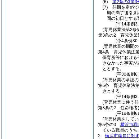
(6)
第2条の3第3
(7)
任期を定めて
期の満了後引き
間の初日とする
(平14条例
(育児休業法第2条
第3条の2
育児休業
(令4条例3
(育児休業の期間
第4条
育児休業法
保育所等における
きなかった事実が
ととする。
(平30条例
(育児休業の承認の
第5条
育児休業法
きとする。
(平14条例
(育児休業に伴う
第5条の2
任命権者
(平19条例6
(育児休業をして
第5条の3
横浜市職
ている職員のうち
2
横浜市職員に対す