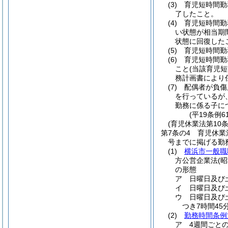
(3)
育児短時間勤
了したこと。
(4)
育児短時間勤
い状態が相当期
状態に回復した
(5)
育児短時間勤
(6)
育児短時間勤
こと
(当該育児
務計画書により
(7)
配偶者が負傷
を行っているが
勤務に係る子に
(平19条例
(育児休業法第10
第7条の4
育児休業
号までに掲げる勤
(1)
横浜市一般職
方公営企業法
(
の形態
ア
日曜日及び
イ
日曜日及び
ウ
日曜日及び
つき7時間45
(2)
勤務時間条例
ア
4週間ごと