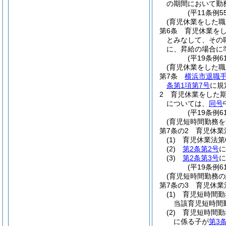
の期間において勤
(平11条例
(育児休業をした
第6条
育児休業をし
とみなして、その
に、昇給の場合に
(平19条例6
(育児休業をした職
第7条
横浜市退職
条第1項第7号
に規
2
育児休業をした
については、
同号
(平19条例6
(育児短時間勤務
第7条の2
育児休業
(1)
育児休業法第
(2)
第2条第2号
に
(3)
第2条第3号
に
(平19条例
(育児短時間勤務
第7条の3
育児休業
(1)
育児短時間勤
当該育児短時間
(2)
育児短時間勤
に係る子が
第3