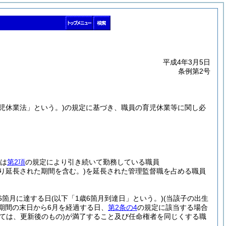
平成4年3月5日
条例第2号
育児休業法」という。)
の規定に基づき、職員の育児休業等に関し必
は
第2項
の規定により引き続いて勤務している職員
り延長された期間を含む。)
を延長された管理監督職を占める職員
6箇月に達する日
(以下「1歳6箇月到達日」という。)
(当該子の出生
期間の末日から6月を経過する日、
第2条の4
の規定に該当する場合
ては、更新後のもの)
が満了すること及び任命権者を同じくする職