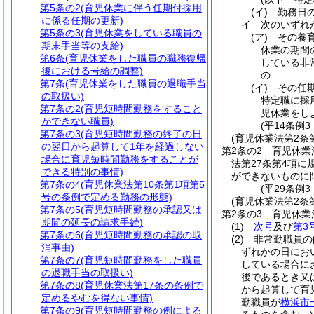
第5条の2
(育児休業に伴う任期付採用
(イ)
勤務日
に係る任期の更新)
イ
次のいずれ
第5条の3
(育児休業をしている職員の
(ア)
その養
期末手当等の支給)
休業の期間
第6条
(育児休業をした職員の職務復帰
している非
後における号給の調整)
の
第7条
(育児休業をした職員の退職手当
(イ)
その任
の取扱い)
特定職に採
第7条の2
(育児短時間勤務をすること
児休業をし
ができない職員)
(平14条例
第7条の3
(育児短時間勤務の終了の日
(育児休業法第2条
の翌日から起算して1年を経過しない
第2条の2
育児休業
場合に育児短時間勤務をすることが
法第27条第4項
できる特別の事情)
ができないものに
第7条の4
(育児休業法第10条第1項第5
(平29条例3
号の条例で定める勤務の形態)
(育児休業法第2条
第7条の5
(育児短時間勤務の承認又は
第2条の3
育児休業
期間の延長の請求手続)
(1)
次号
及び
第3
第7条の6
(育児短時間勤務の承認の取
(2)
非常勤職員の
消事由)
ずれかの日にお
第7条の7
(育児短時間勤務をした職員
している場合に
の退職手当の取扱い)
後であるとき又
第7条の8
(育児休業法第17条の条例で
から起算して育
定めるやむを得ない事情)
勤職員が
横浜市
第7条の9
(育児短時間勤務の例による