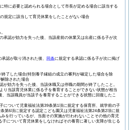
めに特に必要と認められる場合として市長が定める場合に該当する
条の規定に該当して育児休業をしたことがない場合
る。
の承認が効力を失った後、当該産前の休業又は出産に係る子が次
の承認が取り消された後、
同条
に規定する承認に係る子が次に掲げ
が終了した場合
(特別養子縁組の成立の審判が確定した場合を除
が解除された場合
認が効力を失った後、当該休職又は停職の期間が終了したこと。
より当該育児休業に係る子を養育することができない状態が相当
後、当該職員が当該子を養育することができる状態に回復したこ
子について児童福祉法第39条第1項に規定する保育所、就学前の子
2条第6項に規定する認定こども園又は児童福祉法第24条第2項に規
込みを行っているが、当面その実施が行われないことその他の育児
る子について育児休業をしなければその養育に著しい支障が生じる