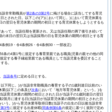
当該非常勤職員が
第2条の3第2号
に掲げる場合に該当してする育児
末日とされた日。以下この
(ア)
において同じ。)
において育児休業を
日の翌日を育児休業の期間の初日とする育児休業をしようとするも
であって、当該任期を更新され、又は当該任期の満了後引き続いて
期の末日の翌日又は当該採用の日を育児休業の期間の初日とする育
令4条例19・令4条例26・令4条例30・一部改正)
第6条の4第1号に規定する養育里親である職員
(児童の親その他の同
号に規定する養子縁組里親である職員として当該児童を委託すること
とする。
、
当該各号
に定める日とする。
以下同じ。)
が当該非常勤職員の養育する子の1歳到達日以前のい
休業
(以下この条及び
次条
において「地方等育児休業」という。)
を
(当該育児休業の期間の初日とされた日が当該子の1歳到達日の翌日
2箇月に達する日
(当該日が当該育児休業の期間の初日とされた日
をいう。)
から育児休業等取得日数
(当該子の出生の日以後当該非常
項第3号
に規定する出産休暇
(
同条例第6条
の規定に基づく規則で定め