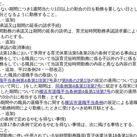
と。
えない期間につき1週間当たり1日以上の割合の日を勤務を要しない日とし
45分となるように勤務すること。
1・追加)
の承認又は期間の延長の請求手続)
間勤務の承認又は期間の延長の請求は、育児短時間勤務承認請求書によ
うものとする。
1・追加)
承認の取消事由)
法第12条において準用する育児休業法第5条第2項の条例で定める事由
務をしている職員について当該育児短時間勤務に係る子以外の子に係る
務をしている職員について当該育児短時間勤務の内容と異なる内容の育
61・追加、平22条例24・一部改正)
をした職員の退職手当の取扱い)
職手当条例第4条第1項第7号
及び
第8条の2第1項
の規定の適用について
おいて同じ。)
をした期間は、
同条例第4条第1項第7号
に規定する現実に
をした期間についての
横浜市退職手当条例第4条第1項第7号
の規定の適用
の3分の1に相当する月数」とする。
の期間中の職員の退職手当に関する
横浜市退職手当条例
の規定による退
の勤務時間により勤務したときに受けるべき給料月額とする。
1・追加)
条の条例で定めるやむを得ない事情)
法第17条の条例で定めるやむを得ない事情は、次に掲げる事情とする。
こと。
間勤務に伴い任用されている短時間勤務職員
(育児休業法第18条第1