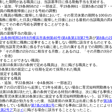
務した期間がある職員には、当該基準日に係る勤勉手当を支給する。
55・追加、平19条例58の2・一部改正、平19条例61・旧第5条の2繰下・
職員の職務復帰後における号給の調整)
た職員が職務に復帰した場合において、その育児休業の期間を100分の
職務に復帰した日及び職務に復帰した日後における最初の当該職員の昇
準じてその者の号給を調整することができる。
1・全改)
員の退職手当の取扱い)
手当条例
(昭和24年8月横浜市条例第40号)
第4条第1項第7号
及び
第8条の2
定する現実に職務に従事することを要しない期間に該当するものとする
期間
(当該育児休業に係る子が1歳に達した日の属する月までの期間に限る
中「その月数の2分の1に相当する月数」とあるのは、「その月数の3分
1・全改)
をすることができない職員)
法第10条第1項の条例で定める職員は、次に掲げる職員とする。
6条第1項の規定により任期を定めて採用された職員
規定する職員
規定する職員
61・追加、平22条例24・令4条例26・一部改正)
の終了の日の翌日から起算して1年を経過しない場合に育児短時間勤務を
法第10条第1項ただし書の条例で定める特別の事情は、次に掲げる事情
務
(育児休業法第10条第1項に規定する育児短時間勤務をいう。以下同じ
勤務の承認が効力を失った後、当該産前の休業又は出産に係る子が
第3
務をしている職員が
第7条の6第1号
に掲げる事由に該当したことにより
条第2号ア
又は
イ
に掲げる場合に該当することとなったこと。