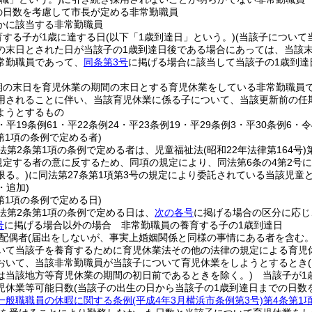
の日数を考慮して市長が定める非常勤職員
かに該当する非常勤職員
育する子が1歳に達する日
(以下「1歳到達日」という。)
(当該子について
の末日とされた日が当該子の1歳到達日後である場合にあっては、当該
常勤職員であって、
同条第3号
に掲げる場合に該当して当該子の1歳到達
期の末日を育児休業の期間の末日とする育児休業をしている非常勤職員
用されることに伴い、当該育児休業に係る子について、当該更新前の任
ようとするもの
3・平19条例61・平22条例24・平23条例19・平29条例3・平30条例6・
第1項の条例で定める者)
法第2条第1項の条例で定める者は、児童福祉法
(昭和22年法律第164号)
に規定する者の意に反するため、同項の規定により、同法第6条の4第2
限る。)
に同法第27条第1項第3号の規定により委託されている当該児童
・追加)
第1項の条例で定める日)
法第2条第1項の条例で定める日は、
次の各号
に掲げる場合の区分に応じ
号
に掲げる場合以外の場合 非常勤職員の養育する子の1歳到達日
配偶者
(届出をしないが、事実上婚姻関係と同様の事情にある者を含む。
いて当該子を養育するために育児休業法その他の法律の規定による育児
おいて、当該非常勤職員が当該子について育児休業をしようとするとき
は当該地方等育児休業の期間の初日前であるときを除く。)
当該子が1歳
児休業等可能日数
(当該子の出生の日から当該子の1歳到達日までの日数
一般職職員の休暇に関する条例
(平成4年3月横浜市条例第3号)
第4条第1