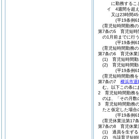
に勤務するこ
イ
4週間を超
又は23時間
(平19条例6
(育児短時間勤務
第7条の5
育児短時
の1月前までに行
(平19条例6
(育児短時間勤務の
第7条の6
育児休業
(1)
育児短時間勤
(2)
育児短時間勤
(平19条例
(育児短時間勤務
第7条の7
横浜市退
む。以下この条に
2
育児短時間勤務
のは、「その月数
3
育児短時間勤務
たと仮定した場合
(平19条例6
(育児休業法第17
第7条の8
育児休業
(1)
過員を生ずる
(2)
当該育児短時