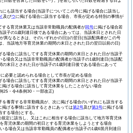
た日数を合算した日数をいう。)
を差し引いた日数を経過する日よ
れにも該当する場合
(当該子についてこの号に掲げる場合に該当し
イ
及び
ウ
に掲げる場合に該当する場合、市長が定める特別の事情が
てする育児休業又は当該非常勤職員の配偶者が
同号
に掲げる場合若
当該子の1歳到達日後である場合にあっては、当該末日とされた日
が異なるときは、そのいずれかの日)
)
の翌日
(当該配偶者がこの号
は、当該地方等育児休業の期間の末日とされた日の翌日以前の日)
げる場合に該当してする育児休業の期間の末日とされた日が当該子
いる場合又は当該非常勤職員の配偶者が当該子の1歳到達日
(当該配
間の末日とされた日が当該子の1歳到達日後である場合にあって
特に必要と認められる場合として市長が定める場合
げる場合に該当してする育児休業の期間の末日とされた日が当該子
に掲げる場合に該当して育児休業をしたことがない場合
例25・令4条例30・一部改正)
の子を養育する非常勤職員が、次に掲げる場合のいずれにも該当する
に掲げる事情に該当するときにあっては
第2号
及び
第3号
に掲げる場
当する場合)
とする。
の規定に該当し、又はこれに相当する場合に該当して地方等育児休
を育児休業の期間の初日とする育児休業をしようとする場合
いる場合又は当該非常勤職員の配偶者が当該子の1歳6箇月到達日