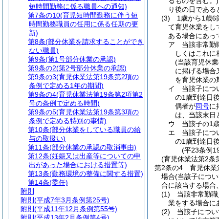
るものを含む。)
短時間勤務に係る職員への通知)
り後の日である
第7条の10
(育児短時間勤務に伴う短
(3)
1歳から1歳
時間勤務職員の任用に係る任期の更
て育児休業をし
新)
ある場合にあっ
第8条
(部分休業を請求することができ
ア
当該非常勤
ない職員)
しくはこれに
第9条
(第1号部分休業の承認)
(当該育児休
第9条の2
(第2号部分休業の承認)
に掲げる場合
第9条の3
(育児休業法第19条第2項の
を育児休業の
条例で定める1年の期間)
イ
当該子につ
第9条の4
(育児休業法第19条第2項第2
の1歳到達日
号の条例で定める時間)
偶者が
同号
に
第9条の5
(育児休業法第19条第3項の
は、当該末日
条例で定める特別の事情)
ウ
当該子の1
第10条
(部分休業をしている職員の給
エ
当該子につ
与の取扱い)
の1歳到達日
第11条
(部分休業の承認の取消事由)
(平23条例
第12条
(妊娠又は出産等についての申
(育児休業法第2条
出があった場合における措置等)
第2条の4
育児休業
第13条
(勤務環境の整備に関する措置)
場合
(当該子につ
第14条
(委任)
合に該当する場合
附則
(1)
当該非常勤職
附則
(平成7年3月条例第25号)
業をする場合に
附則
(平成11年12月条例第55号)
(2)
当該子につい
附則
(平成13年2月条例第4号)