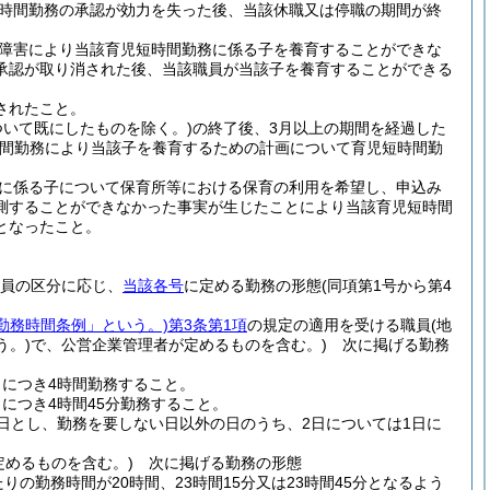
時間勤務の承認が効力を失った後、当該休職又は停職の期間が終
障害により当該育児短時間勤務に係る子を養育することができな
承認が取り消された後、当該職員が当該子を養育することができる
されたこと。
いて既にしたものを除く。)
の終了後、3月以上の期間を経過した
時間勤務により当該子を養育するための計画について育児短時間勤
に係る子について保育所等における保育の利用を希望し、申込み
測することができなかった事実が生じたことにより当該育児短時間
となったこと。
)
員の区分に応じ、
当該各号
に定める勤務の形態
(同項第1号から第4
「勤務時間条例」という。)
第3条第1項
の規定の適用を受ける職員
(地
う。)
で、公営企業管理者が定めるものを含む。)
次に掲げる勤務
につき4時間勤務すること。
につき4時間45分勤務すること。
日とし、勤務を要しない日以外の日のうち、2日については1日に
定めるものを含む。)
次に掲げる勤務の形態
の勤務時間が20時間、23時間15分又は23時間45分となるよう