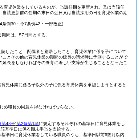
る育児休業をしているものが、当該任期を更新され、又は当該任
、当該更新前の任期の末日の翌日又は当該採用の日を育児休業の期
令4条例30・令7条例42・一部改正)
る期間は、57日間とする。
入院したこと、配偶者と別居したこと、育児休業に係る子について
いことその他の育児休業の期間の延長の請求時に予測することがで
の延長をしなければその養育に著しい支障が生じることとなったこ
該育児休業に係る子以外の子に係る育児休業を承認しようとすると
かじめ職員の同意を得なければならない。
第48号)
第2条第1項
に規定するそれぞれの基準日に育児休業をし
当該基準日に係る期末手当を支給する。
の基準日に育児休業をしている職員のうち、基準日以前6箇月以内