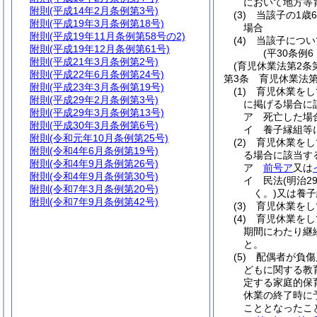
において地方等
附則
(平成14年2月条例第3号)
(3)
当該子の1歳
附則
(平成19年3月条例第18号)
場合
附則
(平成19年11月条例第58号の2)
(4)
当該子につい
附則
(平成19年12月条例第61号)
(平30条例
附則
(平成21年3月条例第2号)
(育児休業法第2条
附則
(平成22年6月条例第24号)
第3条
育児休業法
附則
(平成23年3月条例第19号)
(1)
育児休業をし
附則
(平成29年2月条例第3号)
に掲げる場合に
附則
(平成29年3月条例第13号)
ア
死亡した場
附則
(平成30年3月条例第6号)
イ
養子縁組等
附則
(令和元年10月条例第25号)
(2)
育児休業をし
附則
(令和4年6月条例第19号)
る場合に該当す
附則
(令和4年9月条例第26号)
ア
前号ア
又は
附則
(令和4年9月条例第30号)
イ
民法
(明治2
附則
(令和7年3月条例第20号)
く。)
又は養子
附則
(令和7年9月条例第42号)
(3)
育児休業をし
(4)
育児休業をし
期間にわたり継
と。
(5)
配偶者が負傷
どもに関する教
定する家庭的保
休業の終了時に
こととなったこ