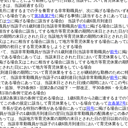
を受けることにより勤務しなかった日数と当該子について育児休業をし
ときは、当該経過する日)
6箇月に達するまでの子を養育する非常勤職員が、次に掲げる場合のいず
ている場合であって
第3条第7号
に掲げる事情に該当するときにあっては
ては
ウ
に掲げる場合に該当する場合)
当該子の1歳6箇月到達日
職員が当該子の1歳到達日
(当該非常勤職員が
前号
に掲げる場合に該当し
相当する場合に該当してする地方等育児休業の期間の末日とされた日が
業の期間の末日とされた日と当該地方等育児休業の期間の末日とされた日
又はこれに相当する場合に該当して地方等育児休業をする場合にあって
期間の初日とする育児休業をしようとする場合
いて、当該非常勤職員が当該子の1歳到達日
(当該非常勤職員が
前号
に掲
後である場合にあっては、当該末日とされた日)
において育児休業をして
掲げる場合又はこれに相当する場合に該当してする地方等育児休業の期
とされた日)
において地方等育児休業をしている場合
歳到達日後の期間について育児休業をすることが継続的な勤務のために
いて、当該非常勤職員が当該子の1歳到達日
(当該非常勤職員が
前号
に掲
後である場合にあっては、当該末日とされた日)
後の期間においてこの号
19・追加、平29条例3・旧第2条の2繰下・一部改正、平30条例6・令元条
第1項の条例で定める場合)
法第2条第1項の条例で定める場合は、1歳6箇月から2歳に達するまで
いてこの条の規定に該当して育児休業をしている場合であって
次条第7号
、市長が定める特別の事情がある場合にあっては
同号
に掲げる場合に該
員が当該子の1歳6箇月到達日の翌日
(当該非常勤職員の配偶者がこの条
あっては、当該地方等育児休業の期間の末日とされた日の翌日以前の日)
て、当該非常勤職員が当該子の1歳6箇月到達日において育児休業をして