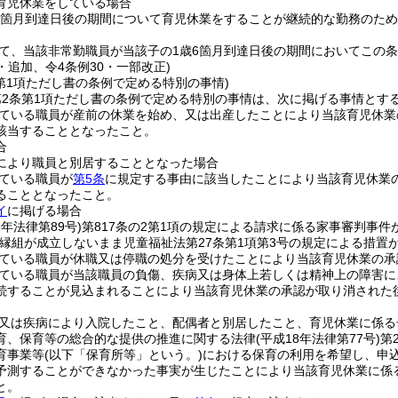
育児休業をしている場合
6箇月到達日後の期間について育児休業をすることが継続的な勤務のた
て、当該非常勤職員が当該子の1歳6箇月到達日後の期間においてこの
6・追加、令4条例30・一部改正)
第1項ただし書の条例で定める特別の事情)
第2条第1項ただし書の条例で定める特別の事情は、次に掲げる事情とす
ている職員が産前の休業を始め、又は出産したことにより当該育児休業
該当することとなったこと。
合
により職員と別居することとなった場合
ている職員が
第5条
に規定する事由に該当したことにより当該育児休業
ることとなったこと。
イ
に掲げる場合
9年法律第89号)
第817条の2第1項の規定による請求に係る家事審判事件
縁組が成立しないまま児童福祉法第27条第1項第3号の規定による措置
ている職員が休職又は停職の処分を受けたことにより当該育児休業の承
ている職員が当該職員の負傷、疾病又は身体上若しくは精神上の障害に
続することが見込まれることにより当該育児休業の承認が取り消された
又は疾病により入院したこと、配偶者と別居したこと、育児休業に係る
育、保育等の総合的な提供の推進に関する法律
(平成18年法律第77号)
第
育事業等
(以下「保育所等」という。)
における保育の利用を希望し、申
予測することができなかった事実が生じたことにより当該育児休業に係
と。