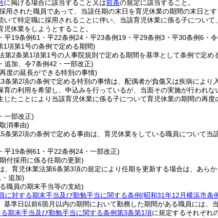
号
に掲げる場合に該当すること又は
前条
の規定に該当すること。
採用された職員であって、当該任期の末日を育児休業の期間の末日とす
続いて特定職に採用されることに伴い、当該育児休業に係る子について
育児休業をしようとすること。
3・平19条例61・平22条例24・平23条例19・平29条例3・平30条例6・
第1項第1号の条例で定める期間)
法第2条第1項第1号の人事院規則で定める期間を基準として条例で定め
0・追加、令7条例42・一部改正)
の再度の延長ができる特別の事情)
第3条第2項の条例で定める特別の事情は、配偶者が負傷又は疾病により
保育の利用を希望し、申込みを行っているが、当面その実施が行われな
生じたことにより当該育児休業に係る子について育児休業の期間の再度
6・一部改正)
取消事由)
第5条第2項の条例で定める事由は、育児休業をしている職員について当
3・平19条例61・平22条例24・一部改正)
任期付採用に係る任期の更新)
は、育児休業法第6条第3項の規定により任期を更新する場合は、あら
1・追加)
いる職員の期末手当等の支給)
員に対する期末手当及び勤勉手当に関する条例
(昭和31年12月横浜市条例
、基準日以前6箇月以内の期間において勤務した期間がある職員には、
る期末手当及び勤勉手当に関する条例第3条第1項
に規定するそれぞれ