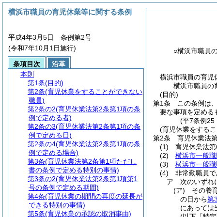
横浜市職員の育児休業等に関する条例
平成4年3月5日 条例第2号
(令和7年10月1日施行)
○横浜市職員
条項目次
沿革
本則
横浜市職員の育児
第1条
(目的)
横浜市職員の
第2条
(育児休業をすることができない
(目的)
職員)
第1条
この条例は
第2条の2
(育児休業法第2条第1項の条
要な事項を定める
例で定める者)
(平7条例2
第2条の3
(育児休業法第2条第1項の条
(育児休業をするこ
例で定める日)
第2条
育児休業法第
第2条の4
(育児休業法第2条第1項の条
(1)
育児休業法第
例で定める場合)
(2)
横浜市一般職
第3条
(育児休業法第2条第1項ただし
(3)
横浜市一般職
書の条例で定める特別の事情)
(4)
非常勤職員で
第3条の2
(育児休業法第2条第1項第1
ア
次のいずれ
号の条例で定める期間)
(ア)
その養
第4条
(育児休業の期間の再度の延長が
の日から
第
できる特別の事情)
にあっては
第5条
(育児休業の承認の取消事由)
(以下「特定