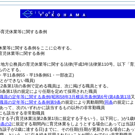
の育児休業等に関する条例
休業等に関する条例をここに公布する。
育児休業等に関する条例
、地方公務員の育児休業等に関する法律
(平成3年法律第110号。以下「
ものとする。
5・平11条例55・平19条例61・一部改正)
とができない職員)
2条第1項の条例で定める職員は、次に掲げる職員とする。
6条第1項の規定により任期を定めて採用された職員
職員の定年等に関する条例
(昭和58年3月横浜市条例第6号)
第4条第1項
又
職員の定年等に関する条例第9条
の規定により異動期間
(
同条
の規定によ
あって、次のいずれかに該当するもの以外の非常勤職員
にも該当する非常勤職員
育する子
(育児休業法第2条第1項に規定する子をいう。以下同じ。)
が1歳
3条の2
に規定する期間内に育児休業をしようとする場合にあっては当該
当該子が2歳に達する日)
までに、その任期
(任期が更新される場合にあっ
職」という。)
に引き続き採用されないことが明らかでない非常勤職員