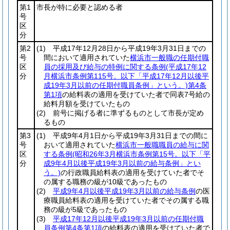
第1
市長が特に必要と認める者
号
区
分
第2
(1)
平成17年12月28日から平成19年3月31日までの
号
間において適用されていた
横浜市一般職の任期付職
区
員の採用及び給与の特例に関する条例
(平成17年12
分
月横浜市条例第115号。以下「平成17年12月以後平
成19年3月以前の任期付職員条例」という。)
第4条
第1項
の給料表の適用を受けていた者で同表7号給の
給料月額を受けていたもの
(2)
前号に掲げる者に準ずるものとして市長が定め
るもの
第3
(1)
平成9年4月1日から平成19年3月31日までの間に
号
おいて適用されていた
横浜市一般職職員の給与に関
区
する条例
(昭和26年3月横浜市条例第15号。以下「平
分
成9年4月以後平成19年3月以前の給与条例」とい
う。)
の行政職員給料表の適用を受けていた者でそ
の属する職務の級が10級であったもの
(2)
平成9年4月以後平成19年3月以前の給与条例
の医
療職員給料表の適用を受けていた者でその属する職
務の級が5級であったもの
(3)
平成17年12月以後平成19年3月以前の任期付職
員条例第4条第1項
の給料表の適用を受けていた者で