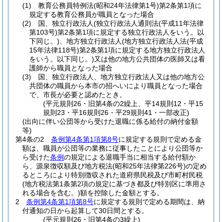
(1)
教育公務員特例法
(昭和24年法律第1号)
第2条第1項に
規定する教育公務員が職員となった場合
(2)
国、独立行政法人
(独立行政法人通則法
(平成11年法律
第103号)
第2条第1項に規定する独立行政法人をいう。以
下同じ。)
、地方独立行政法人
(地方独立行政法人法
(平成
15年法律118号)
第2条第1項に規定する地方独立行政法人
をいう。以下同じ。)
又は他の地方公共団体の医師又は看
護師から職員となった場合
(3)
国、独立行政法人、地方独立行政法人又は他の地方公
共団体の職員から本市の招へいにより職員となった場合
で、市長が必要と認めたとき。
(平元規則26・旧第4条の2繰上、平14規則12・平15
規則23・平16規則26・平29規則41・一部改正)
(出向に伴い公団等から受けた退職に係る給付の納付金額
等)
第4条の2
条例第4条第1項第8号
に規定する規則で定める金
額は、職員が公団等の業務に従事したことにより公団等か
ら受けた
条例
の規定による退職手当に相当する給付額か
ら、源泉徴収額及び地方税法
(昭和25年法律第226号)
の定め
るところにより特別徴収された道府県民税及び市町村民税
(地方税法第1条第2項の規定に基づき都及び特別区に準用さ
れる場合を含む。)
額を控除した金額とする。
2
条例第4条第1項第8号
に規定する規則で定める期間は、納
付通知の日から起算して30日間とする。
(平元規則26・旧第4条の3繰上)