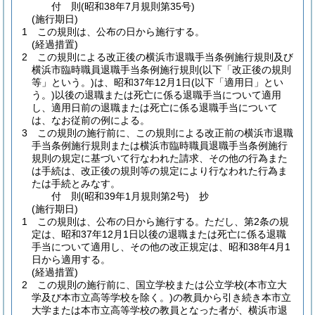
付
則
(昭和38年7月
規則第35号)
(施行期日)
1
この規則は、公布の日から施行する。
(経過措置)
2
この規則による改正後の横浜市退職手当条例施行規則及び
横浜市臨時職員退職手当条例施行規則
(以下「改正後の規則
等」という。)
は、昭和37年12月1日
(以下「適用日」とい
う。)
以後の退職または死亡に係る退職手当について適用
し、適用日前の退職または死亡に係る退職手当について
は、なお従前の例による。
3
この規則の施行前に、この規則による改正前の横浜市退職
手当条例施行規則または横浜市臨時職員退職手当条例施行
規則の規定に基づいて行なわれた請求、その他の行為また
は手続は、改正後の規則等の規定により行なわれた行為ま
たは手続とみなす。
付
則
(昭和39年1月
規則第2号)
抄
(施行期日)
1
この規則は、公布の日から施行する。
ただし、第2条の規
定は、昭和37年12月1日以後の退職または死亡に係る退職
手当について適用し、その他の改正規定は、昭和38年4月1
日から適用する。
(経過措置)
2
この規則の施行前に、国立学校または公立学校
(本市立大
学及び本市立高等学校を除く。)
の教員から引き続き本市立
大学または本市立高等学校の教員となった者が、横浜市退