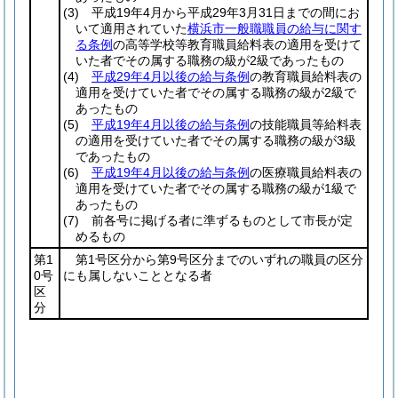
(3)
平成19年4月から平成29年3月31日までの間にお
いて適用されていた
横浜市一般職職員の給与に関す
る条例
の高等学校等教育職員給料表の適用を受けて
いた者でその属する職務の級が2級であったもの
(4)
平成29年4月以後の給与条例
の教育職員給料表の
適用を受けていた者でその属する職務の級が2級で
あったもの
(5)
平成19年4月以後の給与条例
の技能職員等給料表
の適用を受けていた者でその属する職務の級が3級
であったもの
(6)
平成19年4月以後の給与条例
の医療職員給料表の
適用を受けていた者でその属する職務の級が1級で
あったもの
(7)
前各号に掲げる者に準ずるものとして市長が定
めるもの
第1
第1号区分から第9号区分までのいずれの職員の区分
0号
にも属しないこととなる者
区
分