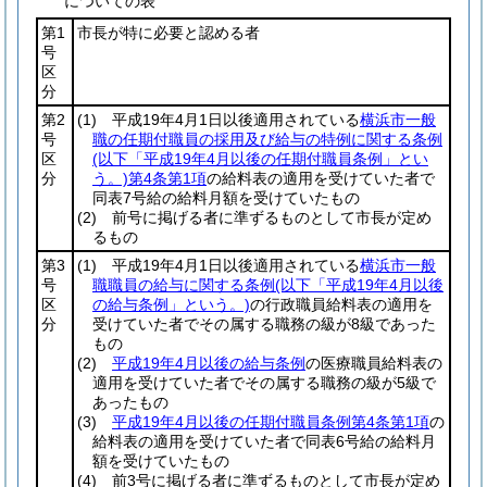
についての表
第1
市長が特に必要と認める者
号
区
分
第2
(1)
平成19年4月1日以後適用されている
横浜市一般
号
職の任期付職員の採用及び給与の特例に関する条例
区
(以下「平成19年4月以後の任期付職員条例」とい
分
う。)
第4条第1項
の給料表の適用を受けていた者で
同表7号給の給料月額を受けていたもの
(2)
前号に掲げる者に準ずるものとして市長が定め
るもの
第3
(1)
平成19年4月1日以後適用されている
横浜市一般
号
職職員の給与に関する条例
(以下「平成19年4月以後
区
の給与条例」という。)
の行政職員給料表の適用を
分
受けていた者でその属する職務の級が8級であった
もの
(2)
平成19年4月以後の給与条例
の医療職員給料表の
適用を受けていた者でその属する職務の級が5級で
あったもの
(3)
平成19年4月以後の任期付職員条例第4条第1項
の
給料表の適用を受けていた者で同表6号給の給料月
額を受けていたもの
(4)
前3号に掲げる者に準ずるものとして市長が定め