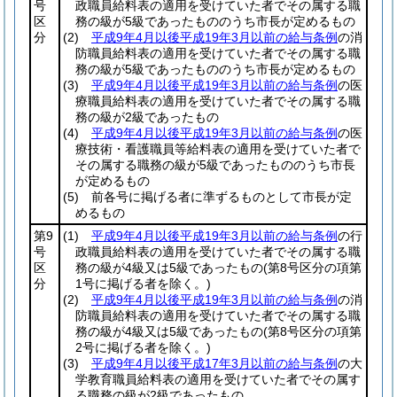
号
政職員給料表の適用を受けていた者でその属する職
区
務の級が5級であったもののうち市長が定めるもの
分
(2)
平成9年4月以後平成19年3月以前の給与条例
の消
防職員給料表の適用を受けていた者でその属する職
務の級が5級であったもののうち市長が定めるもの
(3)
平成9年4月以後平成19年3月以前の給与条例
の医
療職員給料表の適用を受けていた者でその属する職
務の級が2級であったもの
(4)
平成9年4月以後平成19年3月以前の給与条例
の医
療技術・看護職員等給料表の適用を受けていた者で
その属する職務の級が5級であったもののうち市長
が定めるもの
(5)
前各号に掲げる者に準ずるものとして市長が定
めるもの
第9
(1)
平成9年4月以後平成19年3月以前の給与条例
の行
号
政職員給料表の適用を受けていた者でその属する職
区
務の級が4級又は5級であったもの
(第8号区分の項第
分
1号に掲げる者を除く。)
(2)
平成9年4月以後平成19年3月以前の給与条例
の消
防職員給料表の適用を受けていた者でその属する職
務の級が4級又は5級であったもの
(第8号区分の項第
2号に掲げる者を除く。)
(3)
平成9年4月以後平成17年3月以前の給与条例
の大
学教育職員給料表の適用を受けていた者でその属す
る職務の級が2級であったもの