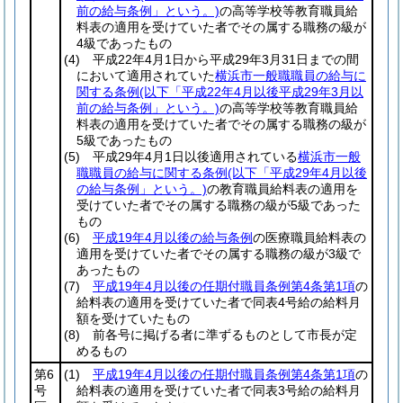
前の給与条例」という。)
の高等学校等教育職員給
料表の適用を受けていた者でその属する職務の級が
4級であったもの
(4)
平成22年4月1日から平成29年3月31日までの間
において適用されていた
横浜市一般職職員の給与に
関する条例
(以下「平成22年4月以後平成29年3月以
前の給与条例」という。)
の高等学校等教育職員給
料表の適用を受けていた者でその属する職務の級が
5級であったもの
(5)
平成29年4月1日以後適用されている
横浜市一般
職職員の給与に関する条例
(以下「平成29年4月以後
の給与条例」という。)
の教育職員給料表の適用を
受けていた者でその属する職務の級が5級であった
もの
(6)
平成19年4月以後の給与条例
の医療職員給料表の
適用を受けていた者でその属する職務の級が3級で
あったもの
(7)
平成19年4月以後の任期付職員条例第4条第1項
の
給料表の適用を受けていた者で同表4号給の給料月
額を受けていたもの
(8)
前各号に掲げる者に準ずるものとして市長が定
めるもの
第6
(1)
平成19年4月以後の任期付職員条例第4条第1項
の
号
給料表の適用を受けていた者で同表3号給の給料月