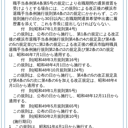
職手当条例第4条第5号の規定により在職期間の通算措置を
受けようとする場合には、この規則による改正後の横浜市
退職手当条例施行規則第4条の2の規定にかかわらず、この
規則施行の日から30日以内に在職期間通算希望申出書に履
歴書を添えて、これを市長に提出しなければならない。
付
則
(昭和47年1月
規則第4号)
この規則は、公布の日から施行し、第1条の規定による改正
後の横浜市退職手当条例施行規則第4条の4の規定及び第4条
の5の規定並びに第2条の規定による改正後の横浜市臨時職員
退職手当条例施行規則第2条の2の規定及び第2条の3の規定
は、昭和46年7月1日から適用する。
付
則
(昭和48年3月
規則第16号)
この規則は、昭和48年4月1日から施行する。
付
則
(昭和48年10月
規則第124号)
この規則は、公布の日から施行し、第4条の5の改正規定及
び第4条の5の次に第4条の6を加える改正規定は、昭和48年4
月1日から適用する。
付
則
(昭和49年1月
規則第5号)
この規則は、公布の日から施行し、昭和48年12月11日から
適用する。
附
則
(昭和49年5月
規則第65号)
この規則は、公布の日から施行する。
附
則
(昭和50年2月
規則第10号)
(施行期日)
1
この規則は、昭和51年4月1日から施行する。