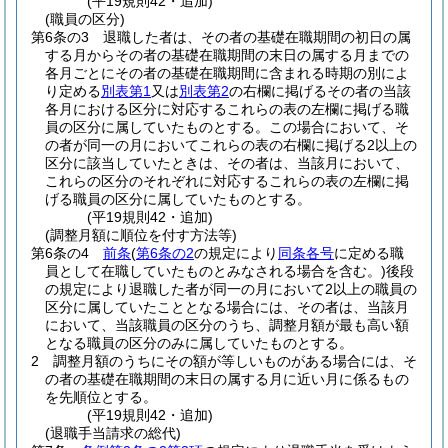
(平19規則42・追加)
(職員の区分)
第6条の3
退職した者は、その者の基礎在職期間の初日の属
する月からその者の基礎在職期間の末日の属する月までの
各月ごとにその者の基礎在職期間に含まれる時期の別によ
り定める
別表第1
又は
別表第2
の右欄に掲げるその者の当該
各月における区分に対応するこれらの表の左欄に掲げる職
員の区分に属していたものとする。
この場合において、そ
の者が同一の月においてこれらの表の右欄に掲げる2以上の
区分に該当していたときは、その者は、当該月において、
これらの区分のそれぞれに対応するこれらの表の左欄に掲
げる職員の区分に属していたものとする。
(平19規則42・追加)
(調整月額に順位を付す方法等)
第6条の4
前条
(
第6条の2
の規定により
同条各号
に定める職
員として在職していたものとみなされる場合を含む。)
後段
の規定により退職した者が同一の月において2以上の職員の
区分に属していたこととなる場合には、その者は、当該月
において、当該職員の区分のうち、調整月額が最も高い額
となる職員の区分のみに属していたものとする。
2
調整月額のうちにその額が等しいものがある場合には、そ
の者の基礎在職期間の末日の属する月に近い月に係るもの
を先順位とする。
(平19規則42・追加)
(退職手当請求の総代)