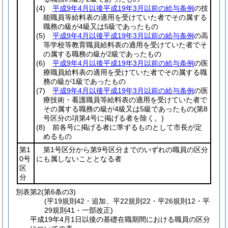
(4)
平成9年4月以後平成19年3月以前の給与条例
の技
能職員等給料表の適用を受けていた者でその属する
職務の級が4級又は5級であったもの
(5)
平成9年4月以後平成19年3月以前の給与条例
の高
等学校等教育職員給料表の適用を受けていた者でそ
の属する職務の級が2級であったもの
(6)
平成9年4月以後平成19年3月以前の給与条例
の医
療職員給料表の適用を受けていた者でその属する職
務の級が1級であったもの
(7)
平成9年4月以後平成19年3月以前の給与条例
の医
療技術・看護職員等給料表の適用を受けていた者で
その属する職務の級が4級又は5級であったもの
(第8
号区分の項第4号に掲げる者を除く。)
(8)
前各号に掲げる者に準ずるものとして市長が定
めるもの
第1
第1号区分から第9号区分までのいずれの職員の区分
0号
にも属しないこととなる者
区
分
別表第2
(第6条の3)
(平19規則42・追加、平22規則22・平26規則12・平
29規則41・一部改正)
平成19年4月1日以後の基礎在職期間における職員の区分