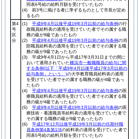
同表6号給の給料月額を受けていたもの
(4)
前3号に掲げる者に準ずるものとして市長が定め
るもの
第4
(1)
平成9年4月以後平成19年3月以前の給与条例
の行
号
政職員給料表の適用を受けていた者でその属する職
区
務の級が9級であったもの
分
(2)
平成9年4月以後平成19年3月以前の給与条例
の消
防職員給料表の適用を受けていた者でその属する職
務の級が9級であったもの
(3)
平成9年4月1日から平成17年3月31日までの間に
おいて適用されていた
横浜市一般職職員の給与に関
する条例
(以下「平成9年4月以後平成17年3月以前の
給与条例」という。)
の大学教育職員給料表の適用
を受けていた者でその属する職務の級が4級であっ
たもの
(4)
平成9年4月以後平成19年3月以前の給与条例
の医
療職員給料表の適用を受けていた者でその属する職
務の級が4級であったもの
(5)
平成9年4月以後平成19年3月以前の給与条例
の医
療技術・看護職員等給料表の適用を受けていた者で
その属する職務の級が9級であったもの
(6)
平成17年12月以後平成19年3月以前の任期付職
員条例第4条第1項
の給料表の適用を受けていた者で
同表5号給の給料月額を受けていたもの