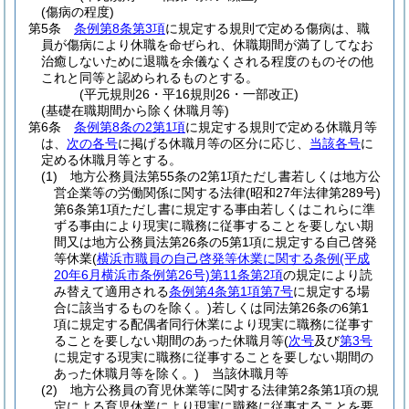
(傷病の程度)
第5条
条例第8条第3項
に規定する規則で定める傷病は、職
員が傷病により休職を命ぜられ、休職期間が満了してなお
治癒しないために退職を余儀なくされる程度のものその他
これと同等と認められるものとする。
(平元規則26・平16規則26・一部改正)
(基礎在職期間から除く休職月等)
第6条
条例第8条の2第1項
に規定する規則で定める休職月等
は、
次の各号
に掲げる休職月等の区分に応じ、
当該各号
に
定める休職月等とする。
(1)
地方公務員法第55条の2第1項ただし書若しくは地方公
営企業等の労働関係に関する法律
(昭和27年法律第289号)
第6条第1項ただし書に規定する事由若しくはこれらに準
ずる事由により現実に職務に従事することを要しない期
間又は地方公務員法第26条の5第1項に規定する自己啓発
等休業
(
横浜市職員の自己啓発等休業に関する条例
(平成
20年6月横浜市条例第26号)
第11条第2項
の規定により読
み替えて適用される
条例第4条第1項第7号
に規定する場
合に該当するものを除く。)
若しくは同法第26条の6第1
項に規定する配偶者同行休業により現実に職務に従事す
ることを要しない期間のあった休職月等
(
次号
及び
第3号
に規定する現実に職務に従事することを要しない期間の
あった休職月等を除く。)
当該休職月等
(2)
地方公務員の育児休業等に関する法律第2条第1項の規
定による育児休業により現実に職務に従事することを要