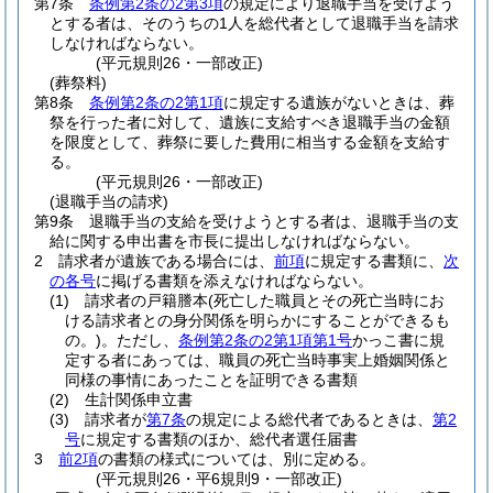
第7条
条例第2条の2第3項
の規定により退職手当を受けよう
とする者は、そのうちの1人を総代者として退職手当を請求
しなければならない。
(平元規則26・一部改正)
(葬祭料)
第8条
条例第2条の2第1項
に規定する遺族がないときは、葬
祭を行った者に対して、遺族に支給すべき退職手当の金額
を限度として、葬祭に要した費用に相当する金額を支給す
る。
(平元規則26・一部改正)
(退職手当の請求)
第9条
退職手当の支給を受けようとする者は、退職手当の支
給に関する申出書を市長に提出しなければならない。
2
請求者が遺族である場合には、
前項
に規定する書類に、
次
の各号
に掲げる書類を添えなければならない。
(1)
請求者の戸籍謄本
(死亡した職員とその死亡当時にお
ける請求者との身分関係を明らかにすることができるも
の。)
。
ただし、
条例第2条の2第1項第1号
かっこ書に規
定する者にあっては、職員の死亡当時事実上婚姻関係と
同様の事情にあったことを証明できる書類
(2)
生計関係申立書
(3)
請求者が
第7条
の規定による総代者であるときは、
第2
号
に規定する書類のほか、総代者選任届書
3
前2項
の書類の様式については、別に定める。
(平元規則26・平6規則9・一部改正)