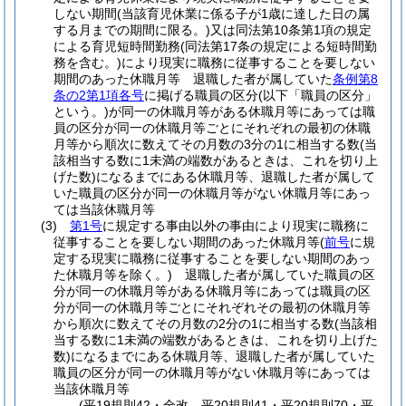
しない期間
(当該育児休業に係る子が1歳に達した日の属
する月までの期間に限る。)
又は同法第10条第1項の規定
による育児短時間勤務
(同法第17条の規定による短時間勤
務を含む。)
により現実に職務に従事することを要しない
期間のあった休職月等 退職した者が属していた
条例第8
条の2第1項各号
に掲げる職員の区分
(以下「職員の区分」
という。)
が同一の休職月等がある休職月等にあっては職
員の区分が同一の休職月等ごとにそれぞれの最初の休職
月等から順次に数えてその月数の3分の1に相当する数
(当
該相当する数に1未満の端数があるときは、これを切り上
げた数)
になるまでにある休職月等、退職した者が属して
いた職員の区分が同一の休職月等がない休職月等にあっ
ては当該休職月等
(3)
第1号
に規定する事由以外の事由により現実に職務に
従事することを要しない期間のあった休職月等
(
前号
に規
定する現実に職務に従事することを要しない期間のあっ
た休職月等を除く。)
退職した者が属していた職員の区
分が同一の休職月等がある休職月等にあっては職員の区
分が同一の休職月等ごとにそれぞれその最初の休職月等
から順次に数えてその月数の2分の1に相当する数
(当該相
当する数に1未満の端数があるときは、これを切り上げた
数)
になるまでにある休職月等、退職した者が属していた
職員の区分が同一の休職月等がない休職月等にあっては
当該休職月等
(平19規則42・全改、平20規則41・平20規則70・平