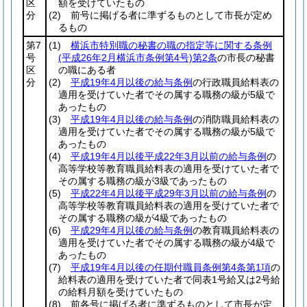
区
額を受けていたもの
分
(2)
前号に掲げる者に準ずるものとして市長が定め
るもの
第7
(1)
横浜市特別職の秘書の職の指定等に関する条例
号
(平成26年2月横浜市条例第4号)
第2条
の市長の秘書
区
の職にある者
分
(2)
平成19年4月以後の給与条例
の行政職員給料表の
適用を受けていた者でその属する職務の級が5級で
あったもの
(3)
平成19年4月以後の給与条例
の消防職員給料表の
適用を受けていた者でその属する職務の級が5級で
あったもの
(4)
平成19年4月以後平成22年3月以前の給与条例
の
高等学校等教育職員給料表の適用を受けていた者で
その属する職務の級が3級であったもの
(5)
平成22年4月以後平成29年3月以前の給与条例
の
高等学校等教育職員給料表の適用を受けていた者で
その属する職務の級が4級であったもの
(6)
平成29年4月以後の給与条例
の教育職員給料表の
適用を受けていた者でその属する職務の級が4級で
あったもの
(7)
平成19年4月以後の任期付職員条例第4条第1項
の
給料表の適用を受けていた者で同表1号給又は2号給
の給料月額を受けていたもの
(8)
前各号に掲げる者に準ずるものとして市長が定