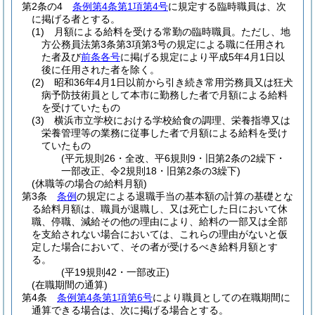
第2条の4
条例第4条第1項第4号
に規定する臨時職員は、次
に掲げる者とする。
(1)
月額による給料を受ける常勤の臨時職員。
ただし、地
方公務員法第3条第3項第3号の規定による職に任用され
た者及び
前条各号
に掲げる規定により平成5年4月1日以
後に任用された者を除く。
(2)
昭和36年4月1日以前から引き続き常用労務員又は狂犬
病予防技術員として本市に勤務した者で月額による給料
を受けていたもの
(3)
横浜市立学校における学校給食の調理、栄養指導又は
栄養管理等の業務に従事した者で月額による給料を受け
ていたもの
(平元規則26・全改、平6規則9・旧第2条の2繰下・
一部改正、令2規則18・旧第2条の3繰下)
(休職等の場合の給料月額)
第3条
条例
の規定による退職手当の基本額の計算の基礎とな
る給料月額は、職員が退職し、又は死亡した日において休
職、停職、減給その他の理由により、給料の一部又は全部
を支給されない場合においては、これらの理由がないと仮
定した場合において、その者が受けるべき給料月額とす
る。
(平19規則42・一部改正)
(在職期間の通算)
第4条
条例第4条第1項第6号
により職員としての在職期間に
通算できる場合は、次に掲げる場合とする。