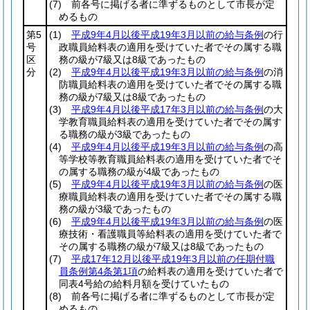
(7)
前各号に掲げる者に準ずるものとして市長が定
めるもの
第5
(1)
平成9年4月以後平成19年3月以前の給与条例
の行
号
政職員給料表の適用を受けていた者でその属する職
区
務の級が7級又は8級であったもの
分
(2)
平成9年4月以後平成19年3月以前の給与条例
の消
防職員給料表の適用を受けていた者でその属する職
務の級が7級又は8級であったもの
(3)
平成9年4月以後平成17年3月以前の給与条例
の大
学教育職員給料表の適用を受けていた者でその属す
る職務の級が3級であったもの
(4)
平成9年4月以後平成19年3月以前の給与条例
の高
等学校等教育職員給料表の適用を受けていた者でそ
の属する職務の級が4級であったもの
(5)
平成9年4月以後平成19年3月以前の給与条例
の医
療職員給料表の適用を受けていた者でその属する職
務の級が3級であったもの
(6)
平成9年4月以後平成19年3月以前の給与条例
の医
療技術・看護職員等給料表の適用を受けていた者で
その属する職務の級が7級又は8級であったもの
(7)
平成17年12月以後平成19年3月以前の任期付職
員条例第4条第1項
の給料表の適用を受けていた者で
同表4号給の給料月額を受けていたもの
(8)
前各号に掲げる者に準ずるものとして市長が定
めるもの