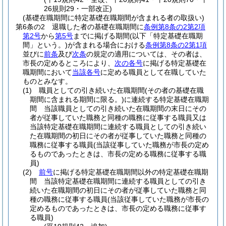
26規則29・一部改正)
(基礎在職期間に特定基礎在職期間が含まれる者の取扱い)
第6条の2
退職した者の基礎在職期間に
条例第8条の2第2項
第2号
から
第5号
までに掲げる期間
(以下「特定基礎在職期
間」という。)
が含まれる場合における
条例第8条の2第1項
並びに
前条
及び
次条
の規定の適用については、その者は、
市長の定めるところにより、
次の各号
に掲げる特定基礎在
職期間において
当該各号
に定める職員として在職していた
ものとみなす。
(1)
職員としての引き続いた在職期間
(その者の基礎在職
期間に含まれる期間に限る。)
に連続する特定基礎在職期
間 当該職員としての引き続いた在職期間の末日にその
者が従事していた職務と同種の職務に従事する職員又は
当該特定基礎在職期間に連続する職員としての引き続い
た在職期間の初日にその者が従事していた職務と同種の
職務に従事する職員
(当該従事していた職務が市長の定め
るものであったときは、市長の定める職務に従事する職
員)
(2)
前号
に掲げる特定基礎在職期間以外の特定基礎在職期
間 当該特定基礎在職期間に連続する職員としての引き
続いた在職期間の初日にその者が従事していた職務と同
種の職務に従事する職員
(当該従事していた職務が市長の
定めるものであったときは、市長の定める職務に従事す
る職員)