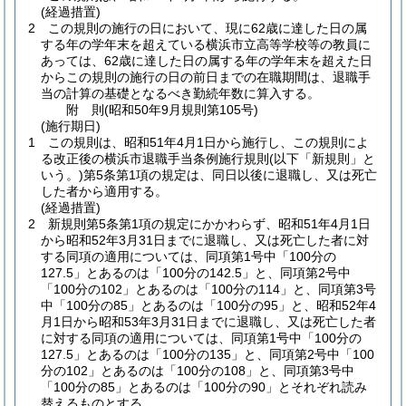
(経過措置)
2
この規則の施行の日において、現に62歳に達した日の属
する年の学年末を超えている横浜市立高等学校等の教員に
あっては、62歳に達した日の属する年の学年末を超えた日
からこの規則の施行の日の前日までの在職期間は、退職手
当の計算の基礎となるべき勤続年数に算入する。
附
則
(昭和50年9月
規則第105号)
(施行期日)
1
この規則は、昭和51年4月1日から施行し、この規則によ
る改正後の横浜市退職手当条例施行規則
(以下「新規則」と
いう。)
第5条第1項の規定は、同日以後に退職し、又は死亡
した者から適用する。
(経過措置)
2
新規則第5条第1項の規定にかかわらず、昭和51年4月1日
から昭和52年3月31日までに退職し、又は死亡した者に対
する同項の適用については、同項第1号中「100分の
127.5」とあるのは「100分の142.5」と、同項第2号中
「100分の102」とあるのは「100分の114」と、同項第3号
中「100分の85」とあるのは「100分の95」と、昭和52年4
月1日から昭和53年3月31日までに退職し、又は死亡した者
に対する同項の適用については、同項第1号中「100分の
127.5」とあるのは「100分の135」と、同項第2号中「100
分の102」とあるのは「100分の108」と、同項第3号中
「100分の85」とあるのは「100分の90」とそれぞれ読み
替えるものとする。