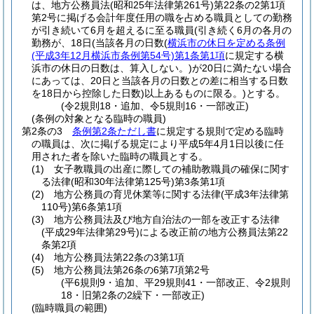
は、地方公務員法
(昭和25年法律第261号)
第22条の2第1項
第2号に掲げる会計年度任用の職を占める職員としての勤務
が引き続いて6月を超えるに至る職員
(引き続く6月の各月の
勤務が、18日
(当該各月の日数
(
横浜市の休日を定める条例
(平成3年12月横浜市条例第54号)
第1条第1項
に規定する横
浜市の休日の日数は、算入しない。)
が20日に満たない場合
にあっては、20日と当該各月の日数との差に相当する日数
を18日から控除した日数)
以上あるものに限る。)
とする。
(令2規則18・追加、令5規則16・一部改正)
(条例の対象となる臨時の職員)
第2条の3
条例第2条ただし書
に規定する規則で定める臨時
の職員は、次に掲げる規定により平成5年4月1日以後に任
用された者を除いた臨時の職員とする。
(1)
女子教職員の出産に際しての補助教職員の確保に関す
る法律
(昭和30年法律第125号)
第3条第1項
(2)
地方公務員の育児休業等に関する法律
(平成3年法律第
110号)
第6条第1項
(3)
地方公務員法及び地方自治法の一部を改正する法律
(平成29年法律第29号)
による改正前の地方公務員法第22
条第2項
(4)
地方公務員法第22条の3第1項
(5)
地方公務員法第26条の6第7項第2号
(平6規則9・追加、平29規則41・一部改正、令2規則
18・旧第2条の2繰下・一部改正)
(臨時職員の範囲)