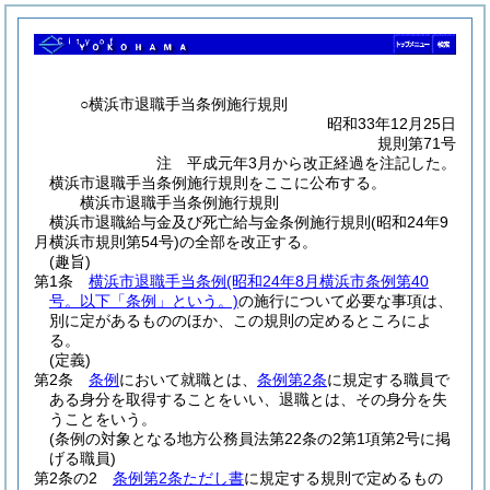
○横浜市退職手当条例施行規則
昭和33年12月25日
規則第71号
注 平成元年3月から改正経過を注記した。
横浜市退職手当条例施行規則をここに公布する。
横浜市退職手当条例施行規則
横浜市退職給与金及び死亡給与金条例施行規則(昭和24年9
月横浜市規則第54号)の全部を改正する。
(趣旨)
第1条
横浜市退職手当条例
(昭和24年8月横浜市条例第40
号。以下「条例」という。)
の施行について必要な事項は、
別に定があるもののほか、この規則の定めるところによ
る。
(定義)
第2条
条例
において就職とは、
条例第2条
に規定する職員で
ある身分を取得することをいい、退職とは、その身分を失
うことをいう。
(条例の対象となる地方公務員法第22条の2第1項第2号に掲
げる職員)
第2条の2
条例第2条ただし書
に規定する規則で定めるもの