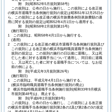
附
則
(昭和52年5月
規則第58号)
この規則は、公布の日から施行し、この規則による改正後
の横浜市退職手当条例施行規則の規定は昭和51年12月25日か
ら、この規則による改正後の横浜市旅費条例別表旅費額の適
用に関する規則の規定は昭和52年4月1日から適用する。
附
則
(昭和58年2月
規則第15号)
(施行期日)
1
この規則は、昭和58年4月1日から施行する。
(適用)
2
この規則による改正後の横浜市退職手当条例施行規則及び
この規則による改正後の横浜市臨時職員退職手当条例施行
規則の規定は、この規則の施行の日以後に退職し、又は死
亡した者に対する退職手当について適用し、同日前に退職
し、又は死亡した者に対する退職手当については、なお従
前の例による。
附
則
(平成元年3月
規則第26号)
(施行期日)
1
この規則は、平成元年4月1日から施行する。
(横浜市臨時職員退職手当条例施行規則の廃止)
2
横浜市臨時職員退職手当条例施行規則
(昭和33年9月横浜
市規則第48号)
は、廃止する。
附
則
(平成6年2月
規則第9号)
この規則は、公布の日から施行し、この規則による改正後
の横浜市退職手当条例施行規則第2条の2及び第2条の3の規定
は、平成5年4月1日から適用する。