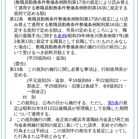
(教職員勤務条件整備条例附則第17項の規定により読み替え
て適用する教職員勤務条件整備条例附則第16項に規定する
規則で定める額)
第12条
教職員勤務条件整備条例附則第17項の規定により読
み替えて適用する教職員勤務条件整備条例附則第16項に規
定する規則で定める額は、市長の定めるところにより、職
員の退職手当に関する
条例
(昭和29年神奈川県条例第7号)
第
2条第1項に規定する職員として在職していたものとみなし
た場合に、教職員勤務条件整備条例の施行の日の前日にお
いて受けるべき給料月額とする。
(平29規則41・追加)
(委任)
第13条
この規則の施行に関し必要な事項は、行財政局長が
定める。
(平元規則26・追加、平18規則84・平22規則22・一
部改正、平29規則41・旧第12条繰下、令8規則21・
一部改正)
付
則
1
この規則は、公布の日から施行する。
ただし、
第5条
の規
定は昭和31年9月1日以後職員が管理職として在職した期間
について適用する。
2
この規則施行の際、改正前の横浜市退職給与金及び死亡給
与金条例施行規則の規定に基いてした請求、支給その他の
行為または手続は、この規則中の相当する規定によってし
た行為または手続とみなす。