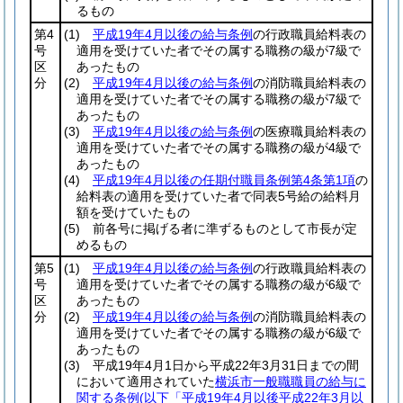
るもの
第4
(1)
平成19年4月以後の給与条例
の行政職員給料表の
号
適用を受けていた者でその属する職務の級が7級で
区
あったもの
分
(2)
平成19年4月以後の給与条例
の消防職員給料表の
適用を受けていた者でその属する職務の級が7級で
あったもの
(3)
平成19年4月以後の給与条例
の医療職員給料表の
適用を受けていた者でその属する職務の級が4級で
あったもの
(4)
平成19年4月以後の任期付職員条例第4条第1項
の
給料表の適用を受けていた者で同表5号給の給料月
額を受けていたもの
(5)
前各号に掲げる者に準ずるものとして市長が定
めるもの
第5
(1)
平成19年4月以後の給与条例
の行政職員給料表の
号
適用を受けていた者でその属する職務の級が6級で
区
あったもの
分
(2)
平成19年4月以後の給与条例
の消防職員給料表の
適用を受けていた者でその属する職務の級が6級で
あったもの
(3)
平成19年4月1日から平成22年3月31日までの間
において適用されていた
横浜市一般職職員の給与に
関する条例
(以下「平成19年4月以後平成22年3月以