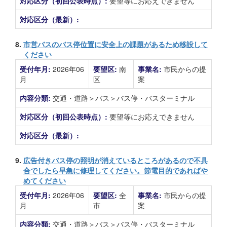
対応区分（初回公表時点）:
要望等にお応えできません
対応区分（最新）:
8.
市営バスのバス停位置に安全上の課題があるため移設して
ください
受付年月:
2026年06
要望区:
南
事業名:
市民からの提
月
区
案
内容分類:
交通・道路＞バス＞バス停・バスターミナル
対応区分（初回公表時点）:
要望等にお応えできません
対応区分（最新）:
9.
広告付きバス停の照明が消えているところがあるので不具
合でしたら早急に修理してください。節電目的であればや
めてください
受付年月:
2026年06
要望区:
全
事業名:
市民からの提
月
市
案
内容分類:
交通・道路＞バス＞バス停・バスターミナル