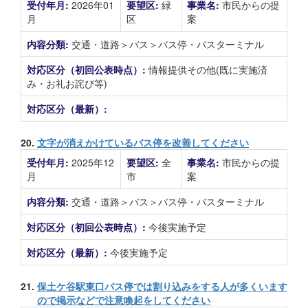
受付年月:
2026年01
要望区:
緑
事業名:
市民からの提
月
区
案
内容分類:
交通・道路＞バス＞バス停・バスターミナル
対応区分（初回公表時点）:
情報提供その他(既に実施済
み・お礼お詫び等)
対応区分（最新）:
20.
文字が消えかけているバス停を改善してください
受付年月:
2025年12
要望区:
全
事業名:
市民からの提
月
市
案
内容分類:
交通・道路＞バス＞バス停・バスターミナル
対応区分（初回公表時点）:
今後実施予定
対応区分（最新）:
今後実施予定
21.
保土ケ谷駅東口バス停では割り込みをする人が多くいます
ので掲示などで注意喚起をしてください