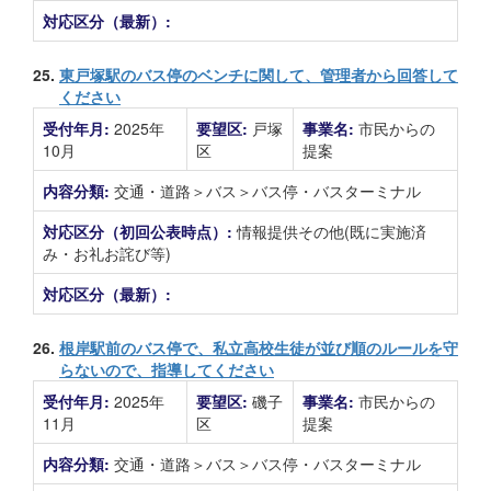
対応区分（最新）:
25.
東戸塚駅のバス停のベンチに関して、管理者から回答して
ください
受付年月:
2025年
要望区:
戸塚
事業名:
市民からの
10月
区
提案
内容分類:
交通・道路＞バス＞バス停・バスターミナル
対応区分（初回公表時点）:
情報提供その他(既に実施済
み・お礼お詫び等)
対応区分（最新）:
26.
根岸駅前のバス停で、私立高校生徒が並び順のルールを守
らないので、指導してください
受付年月:
2025年
要望区:
磯子
事業名:
市民からの
11月
区
提案
内容分類:
交通・道路＞バス＞バス停・バスターミナル