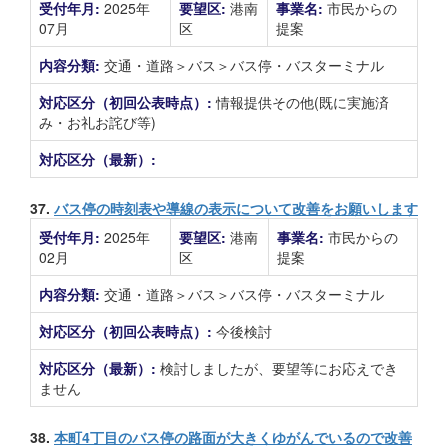
受付年月:
2025年
要望区:
港南
事業名:
市民からの
07月
区
提案
内容分類:
交通・道路＞バス＞バス停・バスターミナル
対応区分（初回公表時点）:
情報提供その他(既に実施済
み・お礼お詫び等)
対応区分（最新）:
37.
バス停の時刻表や導線の表示について改善をお願いします
受付年月:
2025年
要望区:
港南
事業名:
市民からの
02月
区
提案
内容分類:
交通・道路＞バス＞バス停・バスターミナル
対応区分（初回公表時点）:
今後検討
対応区分（最新）:
検討しましたが、要望等にお応えでき
ません
38.
本町4丁目のバス停の路面が大きくゆがんでいるので改善