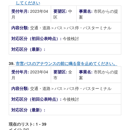
してください
受付年月:
2023年04
要望区:
中
事業名:
市民からの提
月
区
案
内容分類:
交通・道路＞バス＞バス停・バスターミナル
対応区分（初回公表時点）:
今後検討
対応区分（最新）:
39.
市営バスのアナウンスの前に鳴る音を止めてください。
受付年月:
2023年04
要望区:
全
事業名:
市民からの提
月
市
案
内容分類:
交通・道路＞バス＞バス停・バスターミナル
対応区分（初回公表時点）:
今後検討
対応区分（最新）:
現在のリスト: 1 - 39
ペイジ:
[1]