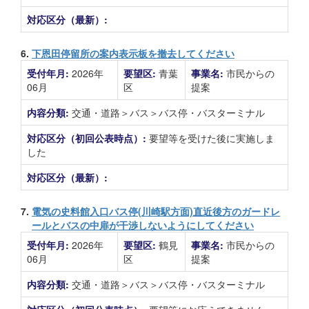
対応区分（最新）:
6.
下恩田停留所の案内表示板を撤去してください
受付年月:
2026年
要望区:
青葉
事業名:
市民からの
06月
区
提案
内容分類:
交通・道路＞バス＞バス停・バスターミナル
対応区分（初回公表時点）:
要望等を受けた後に実施しま
した
対応区分（最新）:
7.
電気の史料館入口バス停(川崎駅方面)直近後方のガードレ
ールとバスの中扉が干渉しないようにしてください
受付年月:
2026年
要望区:
鶴見
事業名:
市民からの
06月
区
提案
内容分類:
交通・道路＞バス＞バス停・バスターミナル