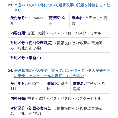
23.
市営バスのバス停について運賃表示の記載を補修してくだ
さい
受付年月:
2025年11
要望区:
全
事業名:
市民からの提
月
市
案
内容分類:
交通・道路＞バス＞バス停・バスターミナル
対応区分（初回公表時点）:
情報提供その他(既に実施済
み・お礼お詫び等)
対応区分（最新）:
24.
根岸駅前のバス停で「立ってバスを待っている人が優先的
に乗車」というルールを徹底してください
受付年月:
2025年
要望区:
磯子
事業名:
市民からの
11月
区
提案
内容分類:
交通・道路＞バス＞バス停・バスターミナル
対応区分（初回公表時点）:
情報提供その他(既に実施済
み・お礼お詫び等)