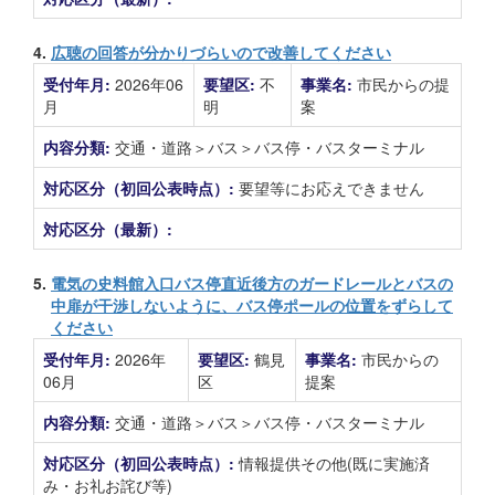
4.
広聴の回答が分かりづらいので改善してください
受付年月:
2026年06
要望区:
不
事業名:
市民からの提
月
明
案
内容分類:
交通・道路＞バス＞バス停・バスターミナル
対応区分（初回公表時点）:
要望等にお応えできません
対応区分（最新）:
5.
電気の史料館入口バス停直近後方のガードレールとバスの
中扉が干渉しないように、バス停ポールの位置をずらして
ください
受付年月:
2026年
要望区:
鶴見
事業名:
市民からの
06月
区
提案
内容分類:
交通・道路＞バス＞バス停・バスターミナル
対応区分（初回公表時点）:
情報提供その他(既に実施済
み・お礼お詫び等)