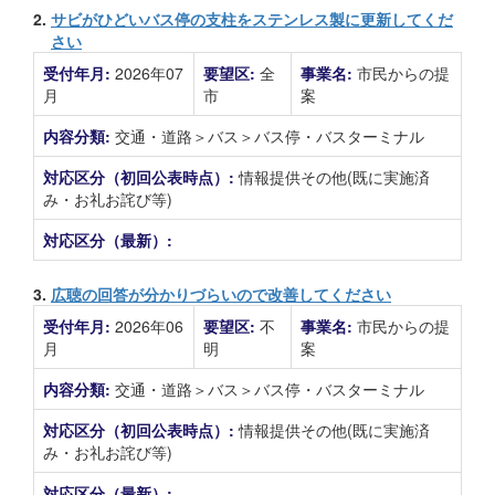
2.
サビがひどいバス停の支柱をステンレス製に更新してくだ
さい
受付年月:
2026年07
要望区:
全
事業名:
市民からの提
月
市
案
内容分類:
交通・道路＞バス＞バス停・バスターミナル
対応区分（初回公表時点）:
情報提供その他(既に実施済
み・お礼お詫び等)
対応区分（最新）:
3.
広聴の回答が分かりづらいので改善してください
受付年月:
2026年06
要望区:
不
事業名:
市民からの提
月
明
案
内容分類:
交通・道路＞バス＞バス停・バスターミナル
対応区分（初回公表時点）:
情報提供その他(既に実施済
み・お礼お詫び等)
対応区分（最新）: