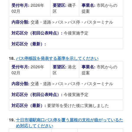
受付年月:
2026年
要望区:
磯子
事業名:
市民からの
02月
区
提案
内容分類:
交通・道路＞バス＞バス停・バスターミナル
対応区分（初回公表時点）:
今後実施予定
対応区分（最新）:
18.
バス停移設を発表する基準を示してください
受付年月:
2026年
要望区:
港北
事業名:
市民からの
02月
区
提案
内容分類:
交通・道路＞バス＞バス停・バスターミナル
対応区分（初回公表時点）:
今後実施予定
対応区分（最新）:
要望等を受けた後に実施しました
19.
十日市場駅南口バス停を覆う屋根の支柱が曲がっているた
め対応してください