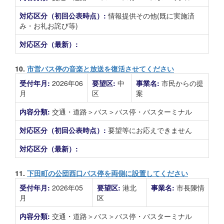
対応区分（初回公表時点）:
情報提供その他(既に実施済
み・お礼お詫び等)
対応区分（最新）:
10.
市営バス停の音楽と放送を復活させてください
受付年月:
2026年06
要望区:
中
事業名:
市民からの提
月
区
案
内容分類:
交通・道路＞バス＞バス停・バスターミナル
対応区分（初回公表時点）:
要望等にお応えできません
対応区分（最新）:
11.
下田町の公団西口バス停を両側に設置してください
受付年月:
2026年05
要望区:
港北
事業名:
市長陳情
月
区
内容分類:
交通・道路＞バス＞バス停・バスターミナル