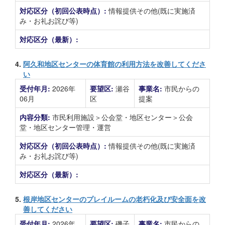
対応区分（初回公表時点）:
情報提供その他(既に実施済
み・お礼お詫び等)
対応区分（最新）:
4.
阿久和地区センターの体育館の利用方法を改善してくださ
い
受付年月:
2026年
要望区:
瀬谷
事業名:
市民からの
06月
区
提案
内容分類:
市民利用施設＞公会堂・地区センター＞公会
堂・地区センター管理・運営
対応区分（初回公表時点）:
情報提供その他(既に実施済
み・お礼お詫び等)
対応区分（最新）:
5.
根岸地区センターのプレイルームの老朽化及び安全面を改
善してください
受付年月:
2026年
要望区:
磯子
事業名:
市民からの