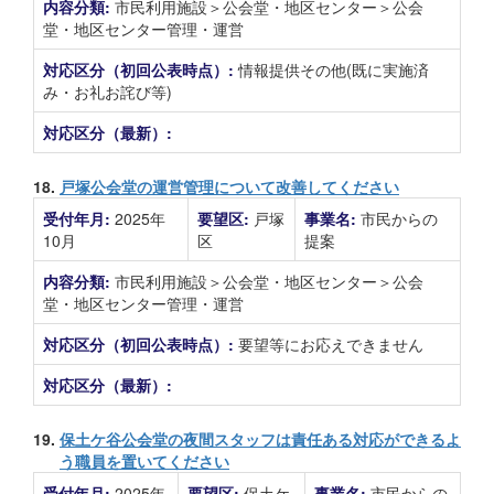
内容分類:
市民利用施設＞公会堂・地区センター＞公会
堂・地区センター管理・運営
対応区分（初回公表時点）:
情報提供その他(既に実施済
み・お礼お詫び等)
対応区分（最新）:
18.
戸塚公会堂の運営管理について改善してください
受付年月:
2025年
要望区:
戸塚
事業名:
市民からの
10月
区
提案
内容分類:
市民利用施設＞公会堂・地区センター＞公会
堂・地区センター管理・運営
対応区分（初回公表時点）:
要望等にお応えできません
対応区分（最新）:
19.
保土ケ谷公会堂の夜間スタッフは責任ある対応ができるよ
う職員を置いてください
受付年月:
2025年
要望区:
保土ケ
事業名:
市民からの