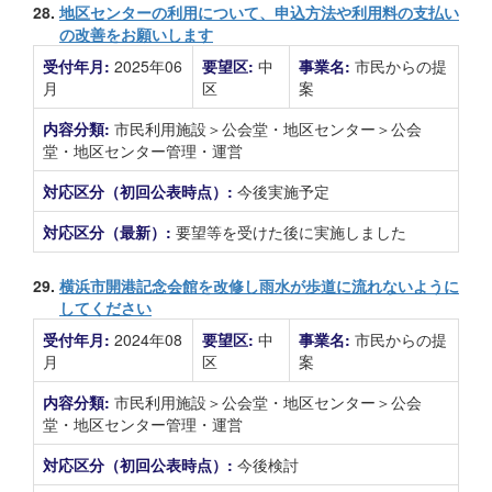
28.
地区センターの利用について、申込方法や利用料の支払い
の改善をお願いします
受付年月:
2025年06
要望区:
中
事業名:
市民からの提
月
区
案
内容分類:
市民利用施設＞公会堂・地区センター＞公会
堂・地区センター管理・運営
対応区分（初回公表時点）:
今後実施予定
対応区分（最新）:
要望等を受けた後に実施しました
29.
横浜市開港記念会館を改修し雨水が歩道に流れないように
してください
受付年月:
2024年08
要望区:
中
事業名:
市民からの提
月
区
案
内容分類:
市民利用施設＞公会堂・地区センター＞公会
堂・地区センター管理・運営
対応区分（初回公表時点）:
今後検討