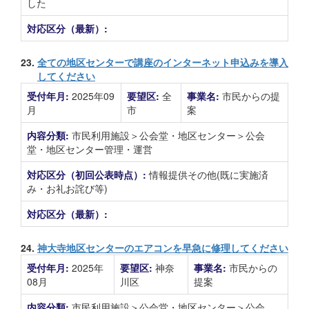
した
対応区分（最新）:
23.
全ての地区センターで講座のインターネット申込みを導入
してください
受付年月:
2025年09
要望区:
全
事業名:
市民からの提
月
市
案
内容分類:
市民利用施設＞公会堂・地区センター＞公会
堂・地区センター管理・運営
対応区分（初回公表時点）:
情報提供その他(既に実施済
み・お礼お詫び等)
対応区分（最新）:
24.
神大寺地区センターのエアコンを早急に修理してください
受付年月:
2025年
要望区:
神奈
事業名:
市民からの
08月
川区
提案
内容分類:
市民利用施設＞公会堂・地区センター＞公会