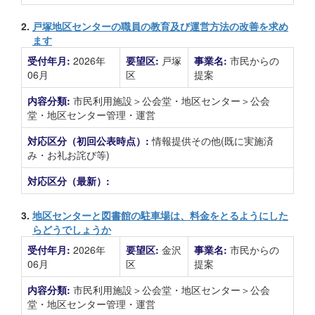
2.
戸塚地区センターの職員の教育及び運営方法の改善を求め
ます
受付年月:
2026年
要望区:
戸塚
事業名:
市民からの
06月
区
提案
内容分類:
市民利用施設＞公会堂・地区センター＞公会
堂・地区センター管理・運営
対応区分（初回公表時点）:
情報提供その他(既に実施済
み・お礼お詫び等)
対応区分（最新）:
3.
地区センターと図書館の駐車場は、料金をとるようにした
らどうでしょうか
受付年月:
2026年
要望区:
金沢
事業名:
市民からの
06月
区
提案
内容分類:
市民利用施設＞公会堂・地区センター＞公会
堂・地区センター管理・運営