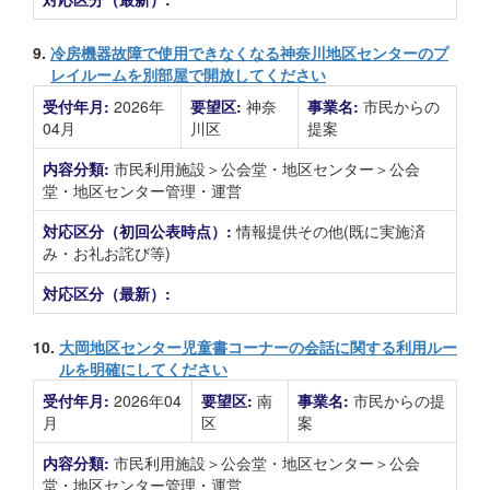
9.
冷房機器故障で使用できなくなる神奈川地区センターのプ
レイルームを別部屋で開放してください
受付年月:
2026年
要望区:
神奈
事業名:
市民からの
04月
川区
提案
内容分類:
市民利用施設＞公会堂・地区センター＞公会
堂・地区センター管理・運営
対応区分（初回公表時点）:
情報提供その他(既に実施済
み・お礼お詫び等)
対応区分（最新）:
10.
大岡地区センター児童書コーナーの会話に関する利用ルー
ルを明確にしてください
受付年月:
2026年04
要望区:
南
事業名:
市民からの提
月
区
案
内容分類:
市民利用施設＞公会堂・地区センター＞公会
堂・地区センター管理・運営