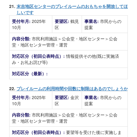
21.
末吉地区センターのプレイルームのおもちゃを開放してほ
しいです
受付年月:
2025年
要望区:
鶴見
事業名:
市民からの
10月
区
提案
内容分類:
市民利用施設＞公会堂・地区センター＞公会
堂・地区センター管理・運営
対応区分（初回公表時点）:
情報提供その他(既に実施済
み・お礼お詫び等)
対応区分（最新）:
22.
プレイルームの利用時間や回数に制限はあるのでしょうか
受付年月:
2025年
要望区:
金沢
事業名:
市民からの
10月
区
提案
内容分類:
市民利用施設＞公会堂・地区センター＞公会
堂・地区センター管理・運営
対応区分（初回公表時点）:
要望等を受けた後に実施しま