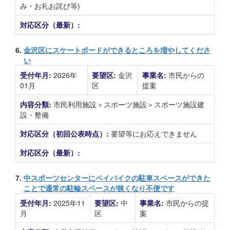
み・お礼お詫び等)
対応区分（最新）:
6.
金沢区にスケートボードができるところを増やしてくださ
い
受付年月:
2026年
要望区:
金沢
事業名:
市民からの
01月
区
提案
内容分類:
市民利用施設＞スポーツ施設＞スポーツ施設建
設・整備
対応区分（初回公表時点）:
要望等にお応えできません
対応区分（最新）:
7.
中スポーツセンターにベイバイクの駐車スペースができた
ことで通常の駐輪スペースが狭くなり不便です
受付年月:
2025年11
要望区:
中
事業名:
市民からの提
月
区
案