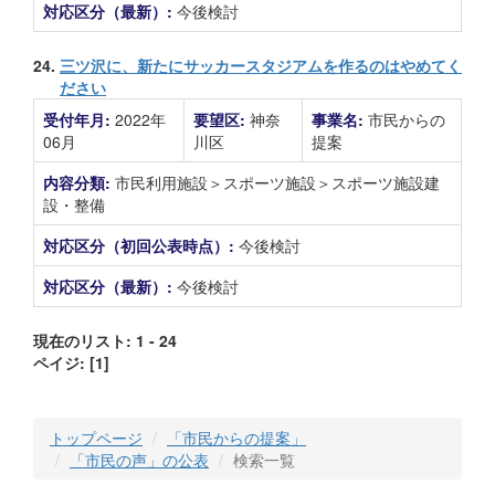
対応区分（最新）:
今後検討
24.
三ツ沢に、新たにサッカースタジアムを作るのはやめてく
ださい
受付年月:
2022年
要望区:
神奈
事業名:
市民からの
06月
川区
提案
内容分類:
市民利用施設＞スポーツ施設＞スポーツ施設建
設・整備
対応区分（初回公表時点）:
今後検討
対応区分（最新）:
今後検討
現在のリスト: 1 - 24
ペイジ:
[1]
トップページ
「市民からの提案」
「市民の声」の公表
検索一覧