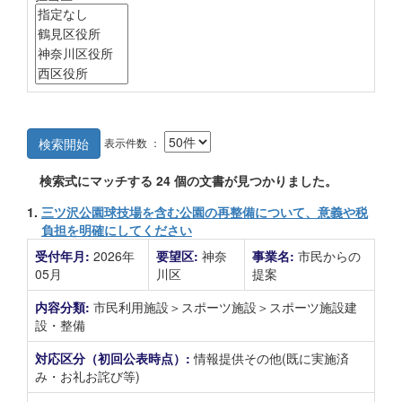
表示件数 ：
検索開始
検索式にマッチする
24
個の文書が見つかりました。
1.
三ツ沢公園球技場を含む公園の再整備について、意義や税
負担を明確にしてください
受付年月:
2026年
要望区:
神奈
事業名:
市民からの
05月
川区
提案
内容分類:
市民利用施設＞スポーツ施設＞スポーツ施設建
設・整備
対応区分（初回公表時点）:
情報提供その他(既に実施済
み・お礼お詫び等)