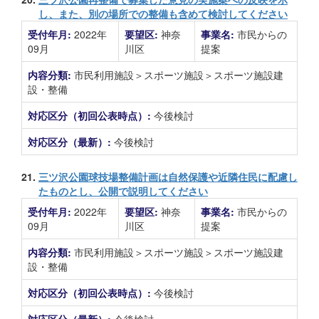
し、また、別の場所での整備も含めて検討してください
受付年月:
2022年
要望区:
神奈
事業名:
市民からの
09月
川区
提案
内容分類:
市民利用施設＞スポーツ施設＞スポーツ施設建
設・整備
対応区分（初回公表時点）:
今後検討
対応区分（最新）:
今後検討
21.
三ツ沢公園球技場整備計画は自然保護や近隣住民に配慮し
たものとし、公開で説明してください
受付年月:
2022年
要望区:
神奈
事業名:
市民からの
09月
川区
提案
内容分類:
市民利用施設＞スポーツ施設＞スポーツ施設建
設・整備
対応区分（初回公表時点）:
今後検討