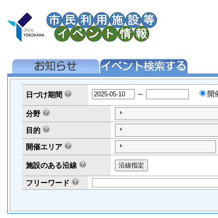
～
開
日づけ
期間
分野
目的
開催エリア
施設のある沿線
フリーワード