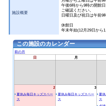
月曜から土曜日は午前9
午後6時から9時の開館
ご確認ください。
施設概要
日曜日及び祝日は午前9
休館日
年末年始(12月29日から1
この施設のカレンダー
前の月
日
月
2
3
夏休み毎日キッズスペー
夏休み毎日キッズスペー
夏休
ス
ス
ス