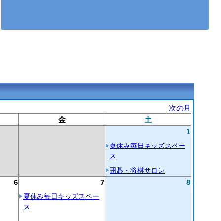
次の月
金
土
1
夏休み毎日キッズスペー
ス
囲碁・将棋サロン
6
7
8
夏休み毎日キッズスペー
ス