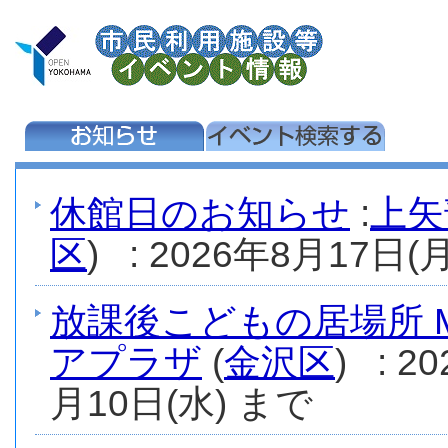
休館日のお知らせ
:
上矢
区
) : 2026年8月17日(月
放課後こどもの居場所 M
アプラザ
(
金沢区
) : 
月10日(水) まで