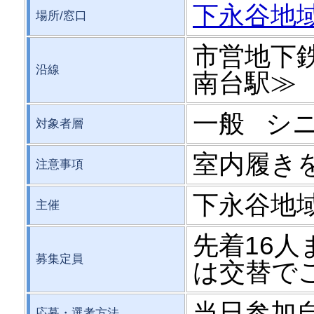
下永谷地
場所/窓口
市営地下
沿線
南台駅≫
一般 シ
対象者層
室内履き
注意事項
下永谷地
主催
先着16人
募集定員
は交替で
当日参加
応募・選考方法