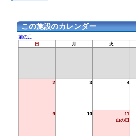
この施設のカレンダー
前の月
日
月
火
2
3
4
9
10
11
山の日