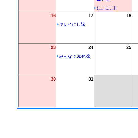
にこにこII
16
17
18
キレイにし隊
23
24
25
みんなで3B体操
30
31