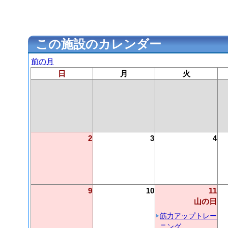
この施設のカレンダー
前の月
日
月
火
2
3
4
9
10
11
山の日
筋力アップトレー
ニング