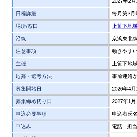
2027年2月
日程詳細
毎月第3月曜
場所/窓口
上笹下地
沿線
京浜東北線
注意事項
動きやす
主催
上笹下地
応募・選考方法
事前連絡
募集開始日
2026年4月
募集締め切り日
2027年1月
申込必要事項
申込者氏
申込み
電話 担