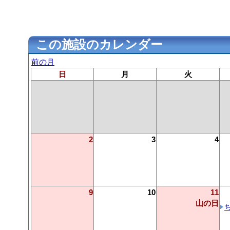
この施設のカレンダー
前の月
日
月
火
2
3
4
9
10
11
山の日