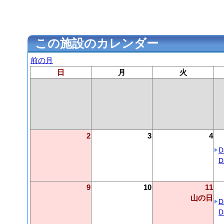
この施設のカレンダー
前の月
日
月
火
2
3
4
D
D
9
10
11
山の日
D
D