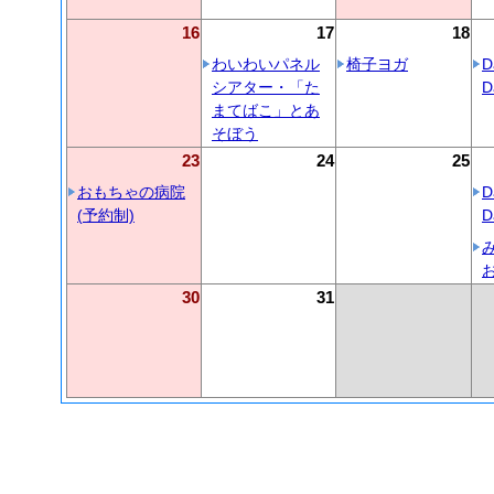
16
17
18
わいわいパネル
椅子ヨガ
D
シアター・「た
D
まてばこ」とあ
そぼう
23
24
25
おもちゃの病院
D
(予約制)
D
30
31