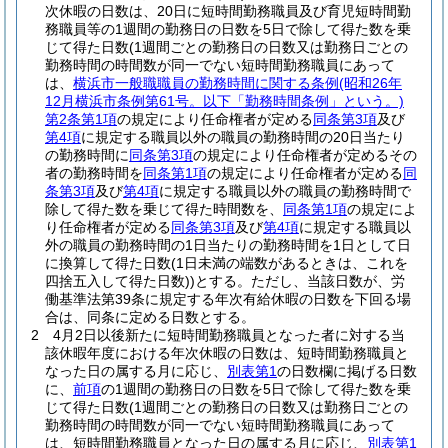
次休暇の日数は、20日に短時間勤務職員及び育児短時間勤
務職員等の1週間の勤務日の日数を5日で除して得た数を乗
じて得た日数
(1週間ごとの勤務日の日数又は勤務日ごとの
勤務時間の時間数が同一でない短時間勤務職員にあって
は、
横浜市一般職職員の勤務時間に関する条例
(昭和26年
12月横浜市条例第61号。以下「勤務時間条例」という。)
第2条第1項
の規定により任命権者が定める
同条第3項
及び
第4項
に規定する職員以外の職員の勤務時間の20日当たり
の勤務時間に
同条第3項
の規定により任命権者が定めるその
者の勤務時間を
同条第1項
の規定により任命権者が定める
同
条第3項
及び
第4項
に規定する職員以外の職員の勤務時間で
除して得た数を乗じて得た時間数を、
同条第1項
の規定によ
り任命権者が定める
同条第3項
及び
第4項
に規定する職員以
外の職員の勤務時間の1日当たりの勤務時間を1日として日
に換算して得た日数
(1日未満の端数があるときは、これを
四捨五入して得た日数)
)
とする。
ただし、当該日数が、労
働基準法第39条に規定する年次有給休暇の日数を下回る場
合は、同条に定める日数とする。
2
4月2日以後新たに短時間勤務職員となった者に対する当
該休暇年度における年次休暇の日数は、短時間勤務職員と
なった日の属する月に応じ、
別表第1
の日数欄に掲げる日数
に、
前項
の1週間の勤務日の日数を5日で除して得た数を乗
じて得た日数
(1週間ごとの勤務日の日数又は勤務日ごとの
勤務時間の時間数が同一でない短時間勤務職員にあって
は、短時間勤務職員となった日の属する月に応じ、
別表第1