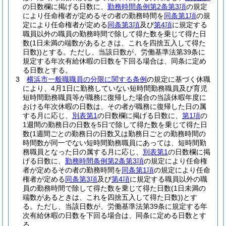
の日数欄に掲げる日数に、
勤務時間条例第2条第3項
の規定
により任命権者が定めるその者の勤務時間を
同条第1項
の規
定により任命権者が定める
同条第3項
及び
第4項
に規定する
職員以外の職員の勤務時間で除して得た数を乗じて得た日
数
(1日未満の端数があるときは、これを四捨五入して得た
日数)
)
とする。
ただし、当該日数が、労働基準法第39条に
規定する年次有給休暇の日数を下回る場合は、同条に定め
る日数とする。
3
横浜市一般職職員の分限に関する条例
の規定に基づく休職
により、4月1日に勤務していない短時間勤務職員及び育児
短時間勤務職員等が職務に復帰した場合の当該休暇年度に
おける年次休暇の日数は、その者が職務に復帰した日の属
する月に応じ、
別表第1
の日数欄に掲げる日数に、
第1項
の
1週間の勤務日の日数を5日で除して得た数を乗じて得た日
数
(1週間ごとの勤務日の日数又は勤務日ごとの勤務時間の
時間数が同一でない短時間勤務職員にあっては、短時間勤
務職員となった日の属する月に応じ、
別表第1
の日数欄に掲
げる日数に、
勤務時間条例第2条第3項
の規定により任命権
者が定めるその者の勤務時間を
同条第1項
の規定により任命
権者が定める
同条第3項
及び
第4項
に規定する職員以外の職
員の勤務時間で除して得た数を乗じて得た日数
(1日未満の
端数があるときは、これを四捨五入して得た日数)
)
とす
る。
ただし、当該日数が、労働基準法第39条に規定する年
次有給休暇の日数を下回る場合は、同条に定める日数とす
る。