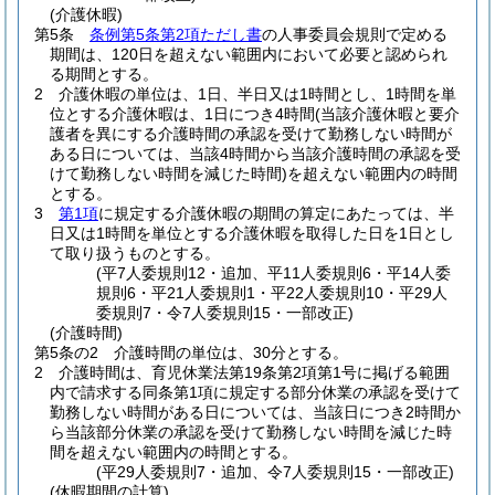
(介護休暇)
第5条
条例第5条第2項ただし書
の人事委員会規則で定める
期間は、120日を超えない範囲内において必要と認められ
る期間とする。
2
介護休暇の単位は、1日、半日又は1時間とし、1時間を単
位とする介護休暇は、1日につき4時間
(当該介護休暇と要介
護者を異にする介護時間の承認を受けて勤務しない時間が
ある日については、当該4時間から当該介護時間の承認を受
けて勤務しない時間を減じた時間)
を超えない範囲内の時間
とする。
3
第1項
に規定する介護休暇の期間の算定にあたっては、半
日又は1時間を単位とする介護休暇を取得した日を1日とし
て取り扱うものとする。
(平7人委規則12・追加、平11人委規則6・平14人委
規則6・平21人委規則1・平22人委規則10・平29人
委規則7・令7人委規則15・一部改正)
(介護時間)
第5条の2
介護時間の単位は、30分とする。
2
介護時間は、育児休業法第19条第2項第1号に掲げる範囲
内で請求する同条第1項に規定する部分休業の承認を受けて
勤務しない時間がある日については、当該日につき2時間か
ら当該部分休業の承認を受けて勤務しない時間を減じた時
間を超えない範囲内の時間とする。
(平29人委規則7・追加、令7人委規則15・一部改正)
(休暇期間の計算)