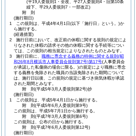
(平19人委規則1・全改、平27人委規則4・旧第10条
繰下、平29人委規則7・一部改正)
附
則
(施行期日)
1
この規則は、平成4年4月1日
(以下「施行日」という。)
か
ら施行する。
(経過措置)
2
施行日前において、改正前の休暇に関する規則の規定によ
りなされた休暇の請求その他の休暇に関する手続等につい
ては、この規則の相当規定によりなされたものとみなす。
3
施行日前に、
職務に専念する義務の特例に関する規則
(昭
和26年8月横浜市人事委員会規則第7号)
第17号
(人事委員会
が承認した私傷病の場合に限る。)
の規定により職務に専念
する義務を免除された職員の当該免除された期間について
は、施行日以後、この規則の規定に基づき病気休暇が承認
された期間とみなす。
附
則
(平成5年3月
人委規則第2号)
抄
(施行期日)
1
この規則は、平成5年4月1日から施行する。
附
則
(平成5年6月
人委規則第9号)
この規則は、平成5年7月1日から施行する。
附
則
(平成7年3月
人委規則第6号)
この規則は、公布の日から施行する。
附
則
(平成7年6月
人委規則第12号)
(施行期日)