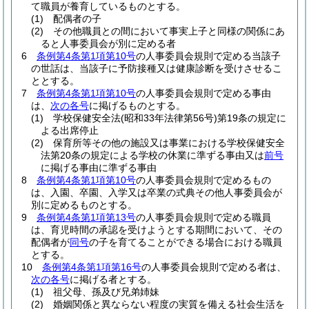
て職員が養育しているものとする。
(1)
配偶者の子
(2)
その他職員との間において事実上子と同様の関係にあ
ると人事委員会が別に定める者
6
条例第4条第1項第10号
の人事委員会規則で定める当該子
の世話は、当該子に予防接種又は健康診断を受けさせるこ
ととする。
7
条例第4条第1項第10号
の人事委員会規則で定める事由
は、
次の各号
に掲げるものとする。
(1)
学校保健安全法
(昭和33年法律第56号)
第19条の規定に
よる出席停止
(2)
保育所等その他の施設又は事業における学校保健安全
法第20条の規定による学校の休業に準ずる事由又は
前号
に掲げる事由に準ずる事由
8
条例第4条第1項第10号
の人事委員会規則で定めるもの
は、入園、卒園、入学又は卒業の式典その他人事委員会が
別に定めるものとする。
9
条例第4条第1項第13号
の人事委員会規則で定める職員
は、育児時間の承認を受けようとする期間において、その
配偶者が
同号
の子を育てることができる場合における職員
とする。
10
条例第4条第1項第16号
の人事委員会規則で定める者は、
次の各号
に掲げる者とする。
(1)
祖父母、孫及び兄弟姉妹
(2)
婚姻関係と異ならない程度の実質を備える社会生活を