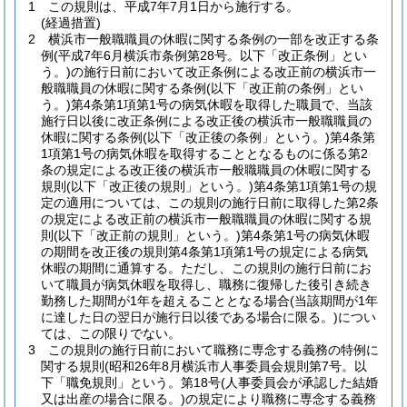
1
この規則は、平成7年7月1日から施行する。
(経過措置)
2
横浜市一般職職員の休暇に関する条例の一部を改正する条
例
(平成7年6月横浜市条例第28号。以下「改正条例」とい
う。)
の施行日前において改正条例による改正前の横浜市一
般職職員の休暇に関する条例
(以下「改正前の条例」とい
う。)
第4条第1項第1号の病気休暇を取得した職員で、当該
施行日以後に改正条例による改正後の横浜市一般職職員の
休暇に関する条例
(以下「改正後の条例」という。)
第4条第
1項第1号の病気休暇を取得することとなるものに係る第2
条の規定による改正後の横浜市一般職職員の休暇に関する
規則
(以下「改正後の規則」という。)
第4条第1項第1号の規
定の適用については、この規則の施行日前に取得した第2条
の規定による改正前の横浜市一般職職員の休暇に関する規
則
(以下「改正前の規則」という。)
第4条第1号の病気休暇
の期間を改正後の規則第4条第1項第1号の規定による病気
休暇の期間に通算する。
ただし、この規則の施行日前にお
いて職員が病気休暇を取得し、職務に復帰した後引き続き
勤務した期間が1年を超えることとなる場合
(当該期間が1年
に達した日の翌日が施行日以後である場合に限る。)
につい
ては、この限りでない。
3
この規則の施行日前において職務に専念する義務の特例に
関する規則(昭和26年8月横浜市人事委員会規則第7号。以
下「職免規則」という。第18号
(人事委員会が承認した結婚
又は出産の場合に限る。)
の規定により職務に専念する義務