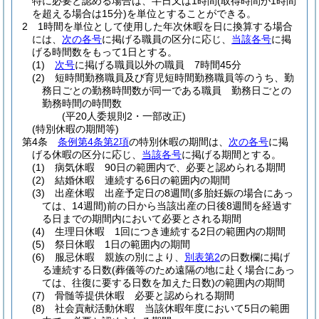
特に必要と認める場合は、半日又は1時間
(取得時間が1時間
を超える場合は15分)
を単位とすることができる。
2
1時間を単位として使用した年次休暇を日に換算する場合
には、
次の各号
に掲げる職員の区分に応じ、
当該各号
に掲
げる時間数をもって1日とする。
(1)
次号
に掲げる職員以外の職員 7時間45分
(2)
短時間勤務職員及び育児短時間勤務職員等のうち、勤
務日ごとの勤務時間数が同一である職員 勤務日ごとの
勤務時間の時間数
(平20人委規則2・一部改正)
(特別休暇の期間等)
第4条
条例第4条第2項
の特別休暇の期間は、
次の各号
に掲
げる休暇の区分に応じ、
当該各号
に掲げる期間とする。
(1)
病気休暇 90日の範囲内で、必要と認められる期間
(2)
結婚休暇 連続する6日の範囲内の期間
(3)
出産休暇 出産予定日の8週間
(多胎妊娠の場合にあっ
ては、14週間)
前の日から当該出産の日後8週間を経過す
る日までの期間内において必要とされる期間
(4)
生理日休暇 1回につき連続する2日の範囲内の期間
(5)
祭日休暇 1日の範囲内の期間
(6)
服忌休暇 親族の別により、
別表第2
の日数欄に掲げ
る連続する日数
(葬儀等のため遠隔の地に赴く場合にあっ
ては、往復に要する日数を加えた日数)
の範囲内の期間
(7)
骨髄等提供休暇 必要と認められる期間
(8)
社会貢献活動休暇 当該休暇年度において5日の範囲