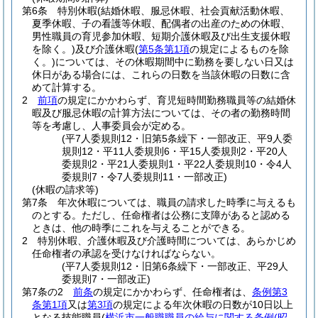
第6条
特別休暇
(結婚休暇、服忌休暇、社会貢献活動休暇、
夏季休暇、子の看護等休暇、配偶者の出産のための休暇、
男性職員の育児参加休暇、短期介護休暇及び出生支援休暇
を除く。)
及び介護休暇
(
第5条第1項
の規定によるものを除
く。)
については、その休暇期間中に勤務を要しない日又は
休日がある場合には、これらの日数を当該休暇の日数に含
めて計算する。
2
前項
の規定にかかわらず、育児短時間勤務職員等の結婚休
暇及び服忌休暇の計算方法については、その者の勤務時間
等を考慮し、人事委員会が定める。
(平7人委規則12・旧第5条繰下・一部改正、平9人委
規則12・平11人委規則6・平15人委規則2・平20人
委規則2・平21人委規則1・平22人委規則10・令4人
委規則7・令7人委規則11・一部改正)
(休暇の請求等)
第7条
年次休暇については、職員の請求した時季に与えるも
のとする。
ただし、任命権者は公務に支障があると認める
ときは、他の時季にこれを与えることができる。
2
特別休暇、介護休暇及び介護時間については、あらかじめ
任命権者の承認を受けなければならない。
(平7人委規則12・旧第6条繰下・一部改正、平29人
委規則7・一部改正)
第7条の2
前条
の規定にかかわらず、任命権者は、
条例第3
条第1項
又は
第3項
の規定による年次休暇の日数が10日以上
となる技能職員
(
横浜市一般職職員の給与に関する条例
(昭