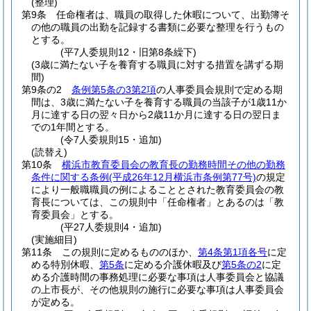
(整理)
第9条
任命権者は、職員の取得した休暇について、出勤簿そ
の他の職員の出勤を記録する書類に必要な整理を行うもの
とする。
(平7人委規則12・旧第8条繰下)
(3歳に満たない子を養育する職員に対する措置を講ずる期
間)
第9条の2
条例第5条の3第2項
の人事委員会規則で定める期
間は、3歳に満たない子を養育する職員の当該子が1歳11か
月に達する日の翌々日から2歳11か月に達する日の翌日ま
での1年間とする。
(令7人委規則15・追加)
(読替え)
第10条
横浜市教育委員会の教育長の勤務時間その他の勤務
条件に関する条例
(平成26年12月横浜市条例第77号)
の規定
により一般職職員の例によることとされた教育委員会の教
育長については、この規則中「任命権者」とあるのは「教
育委員会」とする。
(平27人委規則4・追加)
(実施細目)
第11条
この規則に定めるもののほか、
第4条第1項各号
に定
める特別休暇、
第5条
に定める介護休暇及び
第5条の2
に定
める介護時間の事務処理に必要な事項は人事委員会と協議
の上市長が、その他規則の施行に必要な事項は人事委員会
が定める。