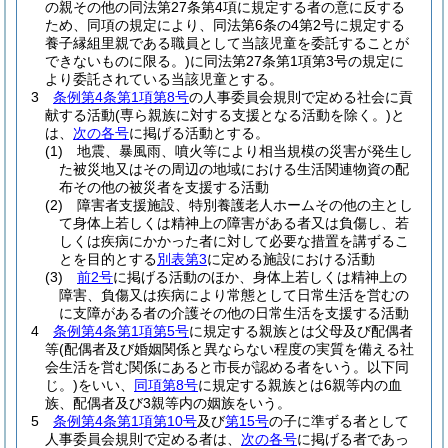
の親その他の同法第27条第4項に規定する者の意に反する
ため、同項の規定により、同法第6条の4第2号に規定する
養子縁組里親である職員として当該児童を委託することが
できないものに限る。)
に同法第27条第1項第3号の規定に
より委託されている当該児童とする。
3
条例第4条第1項第8号
の人事委員会規則で定める社会に貢
献する活動
(専ら親族に対する支援となる活動を除く。)
と
は、
次の各号
に掲げる活動とする。
(1)
地震、暴風雨、噴火等により相当規模の災害が発生し
た被災地又はその周辺の地域における生活関連物資の配
布その他の被災者を支援する活動
(2)
障害者支援施設、特別養護老人ホームその他の主とし
て身体上若しくは精神上の障害がある者又は負傷し、若
しくは疾病にかかった者に対して必要な措置を講ずるこ
とを目的とする
別表第3
に定める施設における活動
(3)
前2号
に掲げる活動のほか、身体上若しくは精神上の
障害、負傷又は疾病により常態として日常生活を営むの
に支障がある者の介護その他の日常生活を支援する活動
4
条例第4条第1項第5号
に規定する親族とは父母及び配偶者
等
(配偶者及び婚姻関係と異ならない程度の実質を備える社
会生活を営む関係にあると市長が認める者をいう。以下同
じ。)
をいい、
同項第8号
に規定する親族とは6親等内の血
族、配偶者及び3親等内の姻族をいう。
5
条例第4条第1項第10号
及び
第15号
の子に準ずる者として
人事委員会規則で定める者は、
次の各号
に掲げる者であっ