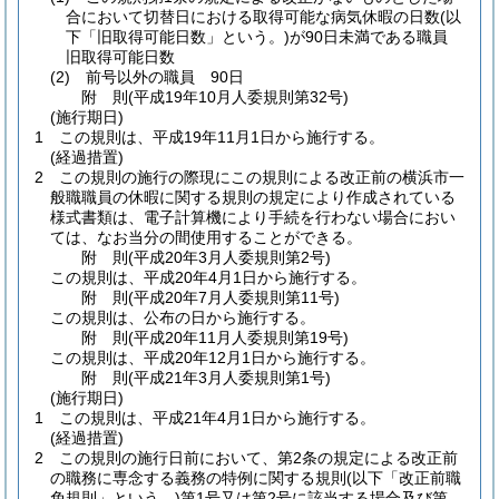
合において切替日における取得可能な病気休暇の日数
(以
下「旧取得可能日数」という。)
が90日未満である職員
旧取得可能日数
(2)
前号以外の職員 90日
附
則
(平成19年10月
人委規則第32号)
(施行期日)
1
この規則は、平成19年11月1日から施行する。
(経過措置)
2
この規則の施行の際現にこの規則による改正前の横浜市一
般職職員の休暇に関する規則の規定により作成されている
様式書類は、電子計算機により手続を行わない場合におい
ては、なお当分の間使用することができる。
附
則
(平成20年3月
人委規則第2号)
この規則は、平成20年4月1日から施行する。
附
則
(平成20年7月
人委規則第11号)
この規則は、公布の日から施行する。
附
則
(平成20年11月
人委規則第19号)
この規則は、平成20年12月1日から施行する。
附
則
(平成21年3月
人委規則第1号)
(施行期日)
1
この規則は、平成21年4月1日から施行する。
(経過措置)
2
この規則の施行日前において、第2条の規定による改正前
の職務に専念する義務の特例に関する規則
(以下「改正前職
免規則」という。)
第1号又は第2号に該当する場合及び第