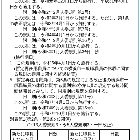
この規則は、令和元年12月1日から施行し、平成31年4月1
日から適用する。
附
則
(令和2年2月
人委規則第2号)
この規則は、令和2年3月1日から施行する。
ただし、第1条
の改正規定は、令和2年4月1日から施行する。
附
則
(令和4年3月
人委規則第7号)
この規則は、令和4年4月1日から施行する。
附
則
(令和4年9月
人委規則第16号)
この規則は、令和4年10月1日から施行する。
附
則
(令和5年1月
人委規則第3号)
抄
(施行期日)
1
この規則は、令和5年4月1日から施行する。
(暫定再任用職員についての横浜市一般職職員の休暇に関す
る規則の適用に関する経過措置)
5
暫定再任用職員は、第5条の規定による改正後の横浜市一
般職職員の休暇に関する規則第2条第1項に規定する短時間
勤務職員とみなして、同規則の規定を適用する。
附
則
(令和7年3月
人委規則第11号)
この規則は、令和7年4月1日から施行する。
附
則
(令和7年9月
人委規則第15号)
この規則は、令和7年10月1日から施行する。
別表第1
(第2条・第2条の3関係)
(平13人委規則3・令5人委規則3・一部改正)
新たに職員
日数
新たに職員と
日数
となった日
なった日又は