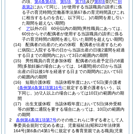
の項、
第4条第4項
、
第5項
、
第7項
及び
第8項
並びに
別
表第2
において同じ。)
が使用する当該職員の請求に係
る子の育児時間
(労働基準法第67条の育児時間及びこれ
に相当するものを含む。以下同じ。)
の期間を差し引い
た期間を超えない期間)
イ
ア
以外の日 60分以内の期間
(男性職員にあっては、
60分からその配偶者が使用する当該職員の請求に係る
子の育児時間の期間を差し引いた期間を超えない期間)
(14)
配偶者の出産のための休暇 配偶者が出産するため
に病院に入院する等の日から当該出産の日後2週間を経過
する日までの期間内において3日の範囲内の期間
(15)
男性職員の育児参加休暇 配偶者の出産予定日の8週
間
(多胎妊娠の場合にあっては、14週間)
前の日から当該
出産の日以後1年を経過する日までの期間内において5日
の範囲内の期間
(16)
短期介護休暇 当該休暇年度において5日
(要介護者
(
条例第4条第1項第16号
に規定する要介護者をいう。以
下同じ。)
が2人以上の場合にあっては10日)
の範囲内の期
間
(17)
出生支援休暇 当該休暇年度において5日
(体外受精
等の頻繁に通院を要する場合にあっては、10日)
の範囲内
の期間
2
条例第4条第1項第7号
のその他これらに準ずる者として人
事委員会規則で定める者は、児童福祉法
(昭和22年法律第
164号)
第6条の4第1号に規定する養育里親である職員
(児童