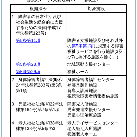
根拠法令
対象施設
1 障害者の日常生活及び
社会生活を総合的に支援
するための法律
(平成17
年法律第123号)
第5条第11項
障害者支援施設及びそれ以外
の
第5条第1項
に規定する障害
福祉サービスを行う施設
(3及
び7に掲げる施設を除く。)
第5条第28項
地域活動支援センター
第5条第29項
福祉ホーム
2 身体障害者福祉法
(昭和
身体障害者福祉センター
24年法律第283号)
第5条
補装具製作施設
第1項
盲導犬訓練施設
視聴覚障害者情報提供施設
3 児童福祉法
(昭和22年法
障害児入所施設
律第164号)
第7条第1項
児童発達支援センター
児童心理治療施設
4 老人福祉法
(昭和38年法
老人デイサービスセンター
律第133号)
第5条の3
老人短期入所施設
養護老人ホーム