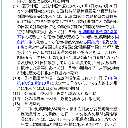
内で、必要と認められる期間
(9)
夏季休暇 当該休暇年度において6月1日から9月30日
までの期間内における5日
(短時間勤務職員及び育児短時
間勤務職員等にあっては、5日に1週間の勤務日の日数を
5日で除して得た数を乗じて得た日数
(1週間ごとの勤務日
の日数又は勤務日ごとの勤務時間の時間数が同一でない
短時間勤務職員にあっては、5日に
勤務時間条例第2条第
3項
の規定により任命権者が定めるその者の勤務時間を
同
条第1項
の規定により任命権者が定める
同条第3項
及び
第
4項
に規定する職員以外の職員の勤務時間で除して得た数
を乗じて得た日数
(1日未満の端数があるときは、これを
四捨五入して得た日数)
)
)
(6月1日以後新たに職員となった
者及び5月31日に勤務していない職員で6月1日以後職務
に復帰した者等にあっては、5日の範囲内で、人事委員会
が別に定める日数)
の範囲内の期間
(10)
子の看護等休暇 当該休暇年度において5日
(子
(
条例
第4条第1項第10号
に規定する子をいう。)
が2人以上の場
合にあっては10日)
の範囲内の期間
(11)
公民権行使休暇 必要と認められる期間
(12)
公の職務執行休暇 必要と認められる期間
(13)
育児時間
ア
1日の勤務時間が4時間を超える日及び育児短時間勤
務職員等として勤務する日 120分以内の期間
(男性職
員にあっては、120分からその配偶者
(届出をしないが
事実上婚姻関係と同様の事情にある者を含む。以下こ