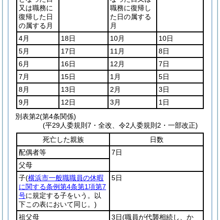
又は職務に
職務に復帰し
復帰した日
た日の属する
の属する月
月
4月
18日
10月
10日
5月
17日
11月
8日
6月
16日
12月
7日
7月
15日
1月
5日
8月
13日
2月
3日
9月
12日
3月
1日
別表第2
(第4条関係)
(平29人委規則7・全改、令2人委規則2・一部改正)
死亡した親族
日数
配偶者等
7日
父母
子
(
横浜市一般職職員の休暇
5日
に関する条例第4条第1項第7
号
に規定する子をいう。以
下この表において同じ。)
祖父母
3日
(職員が代襲相続し、か