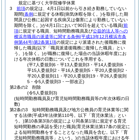
規定に基づく大学院修学休業
3
前項
の規定は、4月1日以前から引き続き勤務していない
期間
(
条例
に規定する休暇
(病気休暇を除く。)
を取得した期
間及び公務に起因する疾病又は傷害により勤務していない
期間を除く。)
が4月1日において90日を超えている職員
(
前
項
に規定する職員、短時間勤務職員及び
公益的法人等への
横浜市職員の派遣等に関する条例
(平成13年12月横浜市条
例第44号)
第2条第1項
の規定により派遣された後職務に復
帰した職員
(以下「職員派遣後職務に復帰した職員」とい
う。)
を除く。)
が職務に復帰した場合の当該休暇年度にお
ける年次休暇の日数についてこれを準用する。
(平7人委規則6・平13人委規則3・平14人委規則6・
平15人委規則2・平16人委規則5・平20人委規則2・
平20人委規則11・平20人委規則19・平26人委規則
5・令5人委規則3・一部改正)
第2条の2
削除
(令5人委規則3)
(短時間勤務職員及び育児短時間勤務職員等の年次休暇の日
数)
第2条の3
短時間勤務職員及び地方公務員の育児休業等に関
する法律
(平成3年法律第110号。以下「育児休業法」とい
う。)
第10条第3項の規定により同条第1項に規定する育児
短時間勤務の承認を受けた職員
(育児休業法第17条の規定に
よる短時間勤務をすることとなった職員を含む。以下「育
児短時間勤務職員等」という。)
の当該休暇年度における年