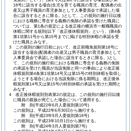
18号に該当する場合
(生児を育てる職員の育児、配偶者の出
産又は男子職員の育児参加として人事委員会で承認した場
合に該当するときに限る。)
として、この規則の施行日以後
における職務に専念する義務の免除の承認を受けた職員に
ついては、第1条の規定による改正後の横浜市一般職職員の
休暇に関する規則
(以下「改正後休暇規則」という。)
第4条
第1項第11号から第15号までに掲げる特別休暇の承認を受
けた職員とみなす。
3
この規則の施行日前において、改正前職免規則第18号に
該当する場合
(配偶者の出産又は男子職員の育児参加として
人事委員会で承認した場合に該当するときに限る。)
とし
て、この規則の施行前における職務に専念する義務の免除
の承認を受けた職員が当該免除と同一の事由により改正後
休暇規則第4条第1項第14号又は第15号の特別休暇を取得し
ようとする場合における当該免除に係る期間は、改正後休
暇規則第14号又は第15号の特別休暇の承認を受けた期間と
みなす。
4
改正後休暇規則別表第2の規定は、この規則の施行日以後
に職員の親族が死亡した場合について適用する。
附
則
(平成22年6月
人委規則第10号)
この規則は、平成22年6月30日から施行する。
附
則
(平成23年9月
人委規則第18号)
この規則は、平成23年10月1日から施行する。
附
則
(平成24年3月
人委規則第7号)