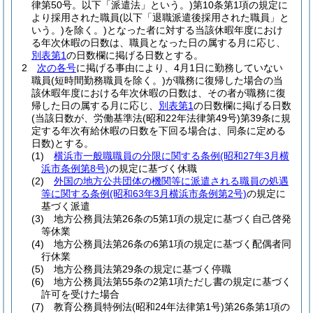
律第50号。以下「派遣法」という。)
第10条第1項の規定に
より採用された職員
(以下「退職派遣後採用された職員」と
いう。)
を除く。)
となった者に対する当該休暇年度におけ
る年次休暇の日数は、職員となった日の属する月に応じ、
別表第1
の日数欄に掲げる日数とする。
2
次の各号
に掲げる事由により、4月1日に勤務していない
職員
(短時間勤務職員を除く。)
が職務に復帰した場合の当
該休暇年度における年次休暇の日数は、その者が職務に復
帰した日の属する月に応じ、
別表第1
の日数欄に掲げる日数
(当該日数が、労働基準法
(昭和22年法律第49号)
第39条に規
定する年次有給休暇の日数を下回る場合は、同条に定める
日数)
とする。
(1)
横浜市一般職職員の分限に関する条例
(昭和27年3月横
浜市条例第8号)
の規定に基づく休職
(2)
外国の地方公共団体の機関等に派遣される職員の処遇
等に関する条例
(昭和63年3月横浜市条例第2号)
の規定に
基づく派遣
(3)
地方公務員法第26条の5第1項の規定に基づく自己啓発
等休業
(4)
地方公務員法第26条の6第1項の規定に基づく配偶者同
行休業
(5)
地方公務員法第29条の規定に基づく停職
(6)
地方公務員法第55条の2第1項ただし書の規定に基づく
許可を受けた場合
(7)
教育公務員特例法
(昭和24年法律第1号)
第26条第1項の