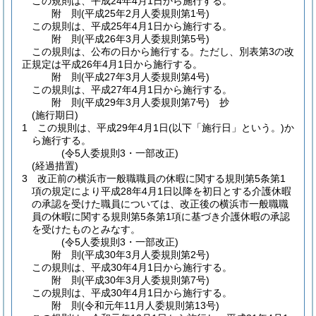
この規則は、平成24年4月1日から施行する。
附
則
(平成25年2月
人委規則第1号)
この規則は、平成25年4月1日から施行する。
附
則
(平成26年3月
人委規則第5号)
この規則は、公布の日から施行する。
ただし、別表第3の改
正規定は平成26年4月1日から施行する。
附
則
(平成27年3月
人委規則第4号)
この規則は、平成27年4月1日から施行する。
附
則
(平成29年3月
人委規則第7号)
抄
(施行期日)
1
この規則は、平成29年4月1日
(以下「施行日」という。)
か
ら施行する。
(令5人委規則3・一部改正)
(経過措置)
3
改正前の横浜市一般職職員の休暇に関する規則第5条第1
項の規定により平成28年4月1日以降を初日とする介護休暇
の承認を受けた職員については、改正後の横浜市一般職職
員の休暇に関する規則第5条第1項に基づき介護休暇の承認
を受けたものとみなす。
(令5人委規則3・一部改正)
附
則
(平成30年3月
人委規則第2号)
この規則は、平成30年4月1日から施行する。
附
則
(平成30年3月
人委規則第7号)
この規則は、平成30年4月1日から施行する。
附
則
(令和元年11月
人委規則第13号)