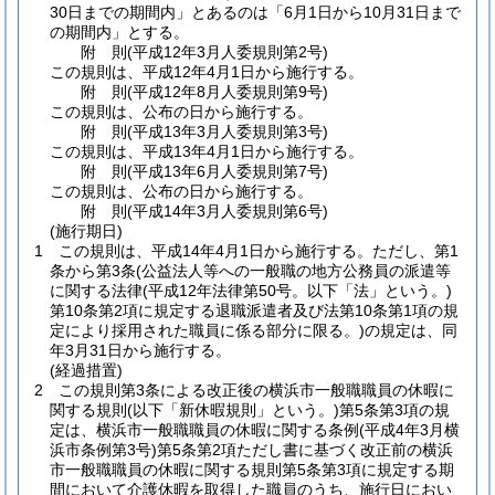
30日までの期間内」とあるのは「6月1日から10月31日まで
の期間内」とする。
附
則
(平成12年3月
人委規則第2号)
この規則は、平成12年4月1日から施行する。
附
則
(平成12年8月
人委規則第9号)
この規則は、公布の日から施行する。
附
則
(平成13年3月
人委規則第3号)
この規則は、平成13年4月1日から施行する。
附
則
(平成13年6月
人委規則第7号)
この規則は、公布の日から施行する。
附
則
(平成14年3月
人委規則第6号)
(施行期日)
1
この規則は、平成14年4月1日から施行する。
ただし、第1
条から第3条
(公益法人等への一般職の地方公務員の派遣等
に関する法律
(平成12年法律第50号。以下「法」という。)
第10条第2項に規定する退職派遣者及び法第10条第1項の規
定により採用された職員に係る部分に限る。)
の規定は、同
年3月31日から施行する。
(経過措置)
2
この規則第3条による改正後の横浜市一般職職員の休暇に
関する規則
(以下「新休暇規則」という。)
第5条第3項の規
定は、横浜市一般職職員の休暇に関する条例
(平成4年3月横
浜市条例第3号)
第5条第2項ただし書に基づく改正前の横浜
市一般職職員の休暇に関する規則第5条第3項に規定する期
間において介護休暇を取得した職員のうち、施行日におい