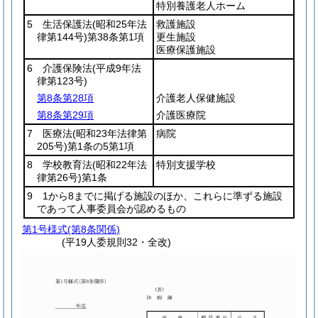
特別養護老人ホーム
5 生活保護法
(昭和25年法
救護施設
律第144号)
第38条第1項
更生施設
医療保護施設
6 介護保険法
(平成9年法
律第123号)
第8条第28項
介護老人保健施設
第8条第29項
介護医療院
7 医療法
(昭和23年法律第
病院
205号)
第1条の5第1項
8 学校教育法
(昭和22年法
特別支援学校
律第26号)
第1条
9 1から8までに掲げる施設のほか、これらに準ずる施設
であって人事委員会が認めるもの
第1号様式
(第8条関係)
(平19人委規則32・全改)