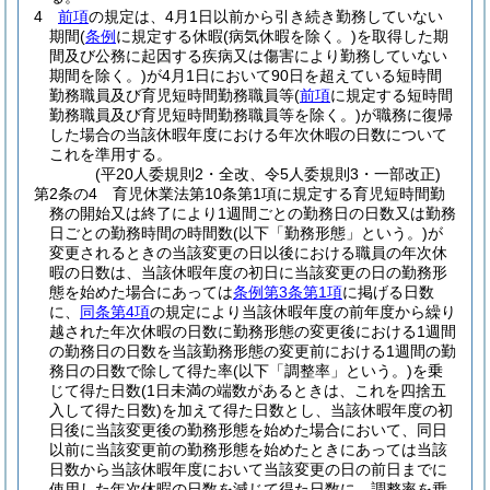
4
前項
の規定は、4月1日以前から引き続き勤務していない
期間
(
条例
に規定する休暇
(病気休暇を除く。)
を取得した期
間及び公務に起因する疾病又は傷害により勤務していない
期間を除く。)
が4月1日において90日を超えている短時間
勤務職員及び育児短時間勤務職員等
(
前項
に規定する短時間
勤務職員及び育児短時間勤務職員等を除く。)
が職務に復帰
した場合の当該休暇年度における年次休暇の日数について
これを準用する。
(平20人委規則2・全改、令5人委規則3・一部改正)
第2条の4
育児休業法第10条第1項に規定する育児短時間勤
務の開始又は終了により1週間ごとの勤務日の日数又は勤務
日ごとの勤務時間の時間数
(以下「勤務形態」という。)
が
変更されるときの当該変更の日以後における職員の年次休
暇の日数は、当該休暇年度の初日に当該変更の日の勤務形
態を始めた場合にあっては
条例第3条第1項
に掲げる日数
に、
同条第4項
の規定により当該休暇年度の前年度から繰り
越された年次休暇の日数に勤務形態の変更後における1週間
の勤務日の日数を当該勤務形態の変更前における1週間の勤
務日の日数で除して得た率
(以下「調整率」という。)
を乗
じて得た日数
(1日未満の端数があるときは、これを四捨五
入して得た日数)
を加えて得た日数とし、当該休暇年度の初
日後に当該変更後の勤務形態を始めた場合において、同日
以前に当該変更前の勤務形態を始めたときにあっては当該
日数から当該休暇年度において当該変更の日の前日までに
使用した年次休暇の日数を減じて得た日数に、調整率を乗