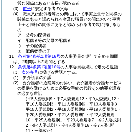
営む関係にあると市長が認める者
(3)
前号
に規定する者の父母
(4)
職員又は配偶者等との間において事実上父母と同様の
関係にあると認められる者及び職員との間において事実
上子と同様の関係にあると認められる者で次に掲げるも
の
ア
父母の配偶者
イ
配偶者等の父母の配偶者
ウ
子の配偶者
エ
配偶者等の子
11
条例第4条第1項第16号
の人事委員会規則で定める期間
は、2週間以上の期間とする。
12
条例第4条第1項第16号
の人事委員会規則で定める世話
は、
次の各号
に掲げる世話とする。
(1)
要介護者の介護
(2)
要介護者の通院等の付添い、要介護者が介護サービス
の提供を受けるために必要な手続の代行その他要介護者
の必要な世話
(平5人委規則9・平7人委規則12・平9人委規則12・
平10人委規則3・平11人委規則6・平13人委規則3・
平15人委規則2・平18人委規則9・平19人委規則1・
平20人委規則2・平21人委規則1・平22人委規則
10・平25人委規則1・平29人委規則7・令2人委規則
2・令4人委規則7・令4人委規則16・令7人委規則
11・一部改正)