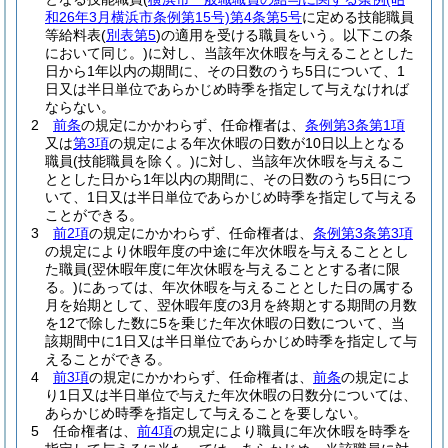
和26年3月横浜市条例第15号)
第4条第5号
に定める技能職員
等給料表
(
別表第5
)
の適用を受ける職員をいう。以下この条
において同じ。)
に対し、当該年次休暇を与えることとした
日から1年以内の期間に、その日数のうち5日について、1
日又は半日単位であらかじめ時季を指定して与えなければ
ならない。
2
前条
の規定にかかわらず、任命権者は、
条例第3条第1項
又は
第3項
の規定による年次休暇の日数が10日以上となる
職員
(技能職員を除く。)
に対し、当該年次休暇を与えるこ
ととした日から1年以内の期間に、その日数のうち5日につ
いて、1日又は半日単位であらかじめ時季を指定して与える
ことができる。
3
前2項
の規定にかかわらず、任命権者は、
条例第3条第3項
の規定により休暇年度の中途に年次休暇を与えることとし
た職員
(翌休暇年度に年次休暇を与えることとする者に限
る。)
にあっては、年次休暇を与えることとした日の属する
月を始期として、翌休暇年度の3月を終期とする期間の月数
を12で除した数に5を乗じた年次休暇の日数について、当
該期間中に1日又は半日単位であらかじめ時季を指定して与
えることができる。
4
前3項
の規定にかかわらず、任命権者は、
前条
の規定によ
り1日又は半日単位で与えた年次休暇の日数分については、
あらかじめ時季を指定して与えることを要しない。
5
任命権者は、
前4項
の規定により職員に年次休暇を時季を