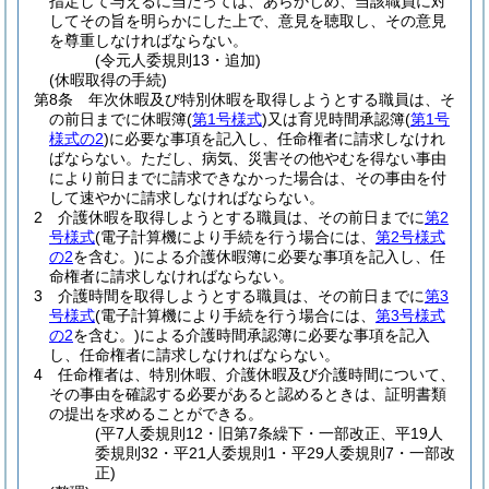
指定して与えるに当たっては、あらかじめ、当該職員に対
してその旨を明らかにした上で、意見を聴取し、その意見
を尊重しなければならない。
(令元人委規則13・追加)
(休暇取得の手続)
第8条
年次休暇及び特別休暇を取得しようとする職員は、そ
の前日までに休暇簿
(
第1号様式
)
又は育児時間承認簿
(
第1号
様式の2
)
に必要な事項を記入し、任命権者に請求しなけれ
ばならない。
ただし、病気、災害その他やむを得ない事由
により前日までに請求できなかった場合は、その事由を付
して速やかに請求しなければならない。
2
介護休暇を取得しようとする職員は、その前日までに
第2
号様式
(電子計算機により手続を行う場合には、
第2号様式
の2
を含む。)
による介護休暇簿に必要な事項を記入し、任
命権者に請求しなければならない。
3
介護時間を取得しようとする職員は、その前日までに
第3
号様式
(電子計算機により手続を行う場合には、
第3号様式
の2
を含む。)
による介護時間承認簿に必要な事項を記入
し、任命権者に請求しなければならない。
4
任命権者は、特別休暇、介護休暇及び介護時間について、
その事由を確認する必要があると認めるときは、証明書類
の提出を求めることができる。
(平7人委規則12・旧第7条繰下・一部改正、平19人
委規則32・平21人委規則1・平29人委規則7・一部改
正)