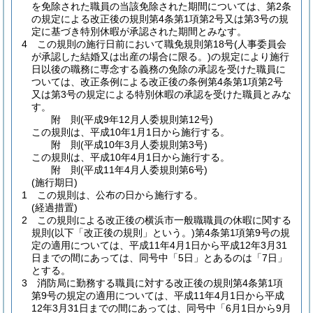
を免除された職員の当該免除された期間については、第2条
の規定による改正後の規則第4条第1項第2号又は第3号の規
定に基づき特別休暇が承認された期間とみなす。
4
この規則の施行日前において職免規則第18号
(人事委員会
が承認した結婚又は出産の場合に限る。)
の規定により施行
日以後の職務に専念する義務の免除の承認を受けた職員に
ついては、改正条例による改正後の条例第4条第1項第2号
又は第3号の規定による特別休暇の承認を受けた職員とみな
す。
附
則
(平成9年12月
人委規則第12号)
この規則は、平成10年1月1日から施行する。
附
則
(平成10年3月
人委規則第3号)
この規則は、平成10年4月1日から施行する。
附
則
(平成11年4月
人委規則第6号)
(施行期日)
1
この規則は、公布の日から施行する。
(経過措置)
2
この規則による改正後の横浜市一般職職員の休暇に関する
規則
(以下「改正後の規則」という。)
第4条第1項第9号の規
定の適用については、平成11年4月1日から平成12年3月31
日までの間にあっては、同号中「5日」とあるのは「7日」
とする。
3
消防局に勤務する職員に対する改正後の規則第4条第1項
第9号の規定の適用については、平成11年4月1日から平成
12年3月31日までの間にあっては、同号中「6月1日から9月