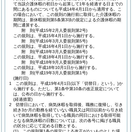
て当該介護休暇の初日から起算して1年を経過する日までの
間にあるものについても平成14年4月1日から適用する。
こ
の場合において、この規則の施行前に取得した介護休暇の
期間は、新休暇規則第5条第3項の規定による介護休暇の期
間に通算する。
附
則
(平成15年2月
人委規則第2号)
この規則は、平成15年4月1日から施行する。
附
則
(平成16年3月
人委規則第5号)
この規則は、平成16年4月1日から施行する。
附
則
(平成18年3月
人委規則第6号)
この規則は、平成18年4月1日から施行する。
附
則
(平成18年9月
人委規則第9号)
この規則は、平成18年10月1日から施行する。
附
則
(平成19年3月
人委規則第1号)
(施行日)
1
この規則は、平成19年4月1日
(以下「切替日」という。)
か
ら施行する。
ただし、第1条中第10条の改正規定について
は、公布の日から施行する。
(経過措置)
2
切替日において、病気休暇を取得後、職務に復帰し、引き
続き3か月の勤務を経ていない職員又は同日以前から引き続
いて病気休暇を取得している職員の同日における取得可能
となる病気休暇の日数については、次の各号に掲げる職員
の区分に応じて定める日数とする。
(1)
この規則第1条の規定による改正がないものとした場