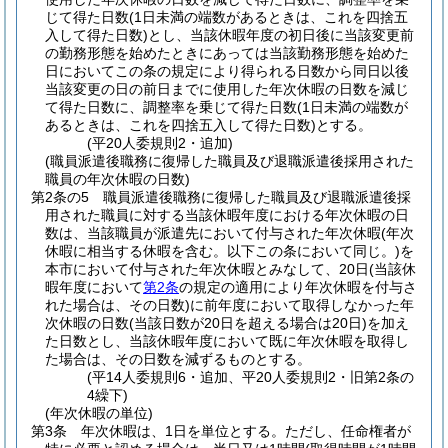
じて得た日数
(1日未満の端数があるときは、これを四捨五
入して得た日数)
とし、当該休暇年度の初日後に当該変更前
の勤務形態を始めたときにあっては当該勤務形態を始めた
日においてこの条の規定により得られる日数から同日以後
当該変更の日の前日までに使用した年次休暇の日数を減じ
て得た日数に、調整率を乗じて得た日数
(1日未満の端数が
あるときは、これを四捨五入して得た日数)
とする。
(平20人委規則2・追加)
(職員派遣後職務に復帰した職員及び退職派遣後採用された
職員の年次休暇の日数)
第2条の5
職員派遣後職務に復帰した職員及び退職派遣後採
用された職員に対する当該休暇年度における年次休暇の日
数は、当該職員が派遣先において付与された年次休暇
(年次
休暇に相当する休暇を含む。以下この条において同じ。)
を
本市において付与された年次休暇とみなして、20日
(当該休
暇年度において
第2条
の規定の適用により年次休暇を付与さ
れた場合は、その日数)
に前年度において取得しなかった年
次休暇の日数
(当該日数が20日を超える場合は20日)
を加え
た日数とし、当該休暇年度において既に年次休暇を取得し
た場合は、その日数を減ずるものとする。
(平14人委規則6・追加、平20人委規則2・旧第2条の
4繰下)
(年次休暇の単位)
第3条
年次休暇は、1日を単位とする。
ただし、任命権者が