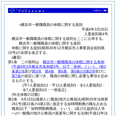
○横浜市一般職職員の休暇に関する規則
平成4年3月25日
人委規則第4号
横浜市一般職職員の休暇に関する規則をここに公布する。
横浜市一般職職員の休暇に関する規則
休暇に関する規則(昭和26年12月横浜市人事委員会規則第
10号)の全部を改正する。
(趣旨)
第1条
この規則は、
横浜市一般職職員の休暇に関する条例
(平成4年3月横浜市条例第3号。以下「条例」という。)
第3
条第1項
及び
第3項
、
第4条
、
第5条
、
第5条の3第2項
並びに
第7条
の規定に基づき、職員の休暇に関し必要な事項を定め
るものとする。
(平7人委規則12・平13人委規則3・令2人委規則2・
令7人委規則15・一部改正)
(年次休暇の日数)
第2条
4月2日以後新たに職員
(地方公務員法
(昭和25年法律第
261号)
第22条の4第1項に規定する短時間勤務の職を占める
職員
(以下「短時間勤務職員」という。)
及び公益的法人等
への一般職の地方公務員の派遣等に関する法律
(平成12年法