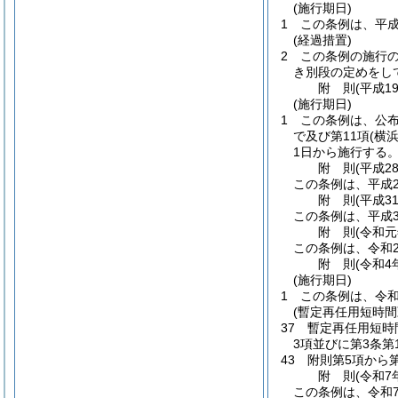
(施行期日)
1
この条例は、平成
(経過措置)
2
この条例の施行
き別段の定めをし
附
則
(平成1
(施行期日)
1
この条例は、公
で及び第11項
(横
1日から施行する
附
則
(平成2
この条例は、平成2
附
則
(平成3
この条例は、平成3
附
則
(令和元
この条例は、令和
附
則
(令和4
(施行期日)
1
この条例は、令和
(暫定再任用短時
37
暫定再任用短時
3項並びに第3条
43
附則第5項から
附
則
(令和7
この条例は、令和