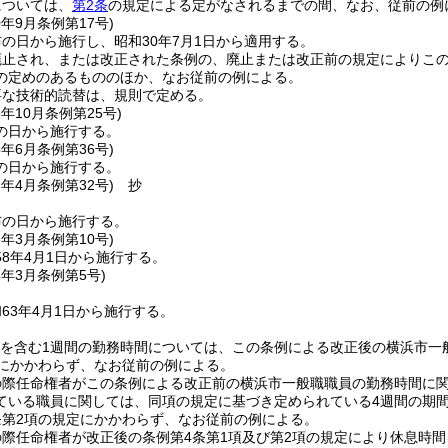
については、
第2条
の規定による定がなされるまでの間、なお、従前の例
0年9月
条例第17号)
の日から施行し、昭和30年7月1日から適用する。
廃止され、または改正された条例の、廃止または改正前の規定によりこ
の定めのあるもののほか、なお従前の例による。
要な技術的読替は、規則で定める。
5年10月
条例第25号)
の日から施行する。
5年6月
条例第36号)
の日から施行する。
8年4月
条例第32号)
抄
布の日から施行する。
8年3月
条例第10号)
8年4月1日から施行する。
3年3月
条例第5号)
63年4月1日から施行する。
1日を含む1週間の勤務時間については、この条例による改正後の横浜市
定にかかわらず、なお従前の例による。
の際任命権者がこの条例による改正前の横浜市一般職職員の勤務時間に
ている職員に関しては、同項の規定に基づき定められている4週間の期間
条第2項の規定にかかわらず、なお従前の例による。
際任命権者が改正後の条例第4条第1項及び第2項の規定により休息時