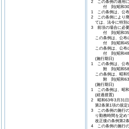
2
この条例の適用
付
則
(昭和3
1
この条例は、公布
2
この条例により
ては、法令に特別
3
前項の場合に必
付
則
(昭和3
この条例は、公布
付
則
(昭和4
この条例は、公布
付
則
(昭和4
(施行期日)
1
この条例は、公
附
則
(昭和5
この条例は、昭和5
附
則
(昭和6
(施行期日)
1
この条例は、昭和
(経過措置)
2
昭和63年3月3
第2条第1項の規
3
この条例の施行
り勤務時間を定め
改正後の条例第2
4
この条例の施行の