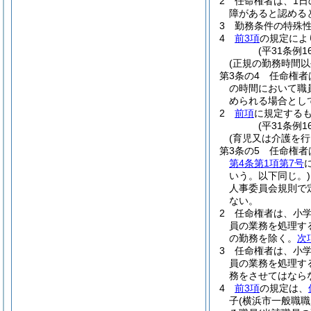
2
任命権者は、1日
障があると認める
3
勤務条件の特殊
4
前3項
の規定によ
(平31条例1
(正規の勤務時間以
第3条の4
任命権者
の時間において職
められる場合とし
2
前項
に規定する
(平31条例1
(育児又は介護を
第3条の5
任命権者
第4条第1項第7号
いう。以下同じ。)
人事委員会規則で
ない。
2
任命権者は、小
員の業務を処理す
の勤務を除く。
次
3
任命権者は、小
員の業務を処理す
務をさせてはなら
4
前3項
の規定は、
子
(横浜市一般職