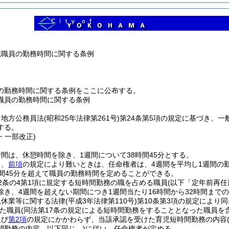
職職員の勤務時間に関する条例
の勤務時間に関する条例をここに公布する。
職員の勤務時間に関する条例
、地方公務員法
(昭和25年法律第261号)
第24条第5項の規定に基づき、一
する。
6・一部改正)
間は、休憩時間を除き、1週間について38時間45分とする。
り、
前項
の規定により難いときは、任命権者は、4週間を平均し1週間の勤
時間45分を超えて職員の勤務時間を定めることができる。
2条の4第1項に規定する短時間勤務の職を占める職員
(以下「定年前再任
除き、4週間を超えない期間につき1週間当たり16時間から32時間まで
児休業等に関する法律
(平成3年法律第110号)
第10条第3項の規定により
た職員
(同法第17条の規定による短時間勤務をすることとなった職員を
及び
第2項
の規定にかかわらず、当該承認を受けた育児短時間勤務の内容
間勤務の内容。以下同じ。)
に従い、任命権者が定める。