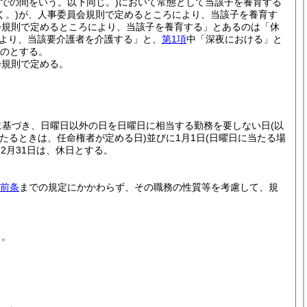
までの間をいう。以下同じ。)
において常態として当該子を養育する
。)
が、人事委員会規則で定めるところにより、当該子を養育す
会規則で定めるところにより、当該子を養育する」とあるのは「休
により、当該要介護者を介護する」と、
第1項
中「深夜における」と
のとする。
会規則で定める。
に基づき、日曜日以外の日を日曜日に相当する勤務を要しない日
(以
たるときは、任命権者が定める日)
並びに1月1日
(日曜日に当たる場
び12月31日は、休日とする。
前条
までの規定にかかわらず、その職務の性質等を考慮して、規
る。