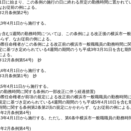
月31日に始まり、この条例の施行の日に終わる所定の勤務時間に置かれて
なお従前の例による。
年2月
条例第2号)
3年4月1日から施行する。
日を含む1週間の勤務時間については、この条例による改正後の横浜市一
わらず、なお従前の例による。
の際任命権者がこの条例による改正前の横浜市一般職職員の勤務時間に関
定に基づき定められている4週間の期間のうち平成3年3月31日を含む期
による。
年12月
条例第54号)
抄
4年4月1日から施行する。
年3月
条例第1号)
抄
5年4月11日から施行する。
員の勤務時間に関する条例の一部改正に伴う経過措置)
の際任命権者が前項の規定による改正前の横浜市一般職職員の勤務時間に
規定に基づき定められている4週間の期間のうち平成5年4月10日を含
時間に関する条例第2条第2項の規定にかかわらず、なお従前の例による
3年2月
条例第4号)
3年4月1日から施行する。
ただし、第6条中横浜市一般職職員の勤務時
9年2月
条例第4号)