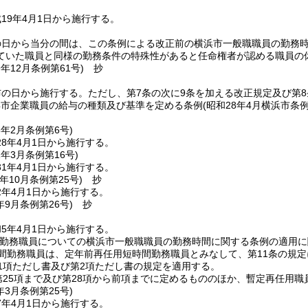
19年4月1日から施行する。
の日から当分の間は、この条例による改正前の横浜市一般職職員の勤務時
ていた職員と同様の勤務条件の特殊性があると任命権者が認める職員の
9年12月
条例第61号)
抄
布の日から施行する。
ただし、第7条の次に9条を加える改正規定及び第8
浜市企業職員の給与の種類及び基準を定める条例
(昭和28年4月横浜市条例
。
8年2月
条例第6号)
8年4月1日から施行する。
1年3月
条例第16号)
1年4月1日から施行する。
年10月
条例第25号)
抄
2年4月1日から施行する。
年9月
条例第26号)
抄
5年4月1日から施行する。
間勤務職員についての横浜市一般職職員の勤務時間に関する条例の適用に
間勤務職員は、定年前再任用短時間勤務職員とみなして、第11条の規定
第1項ただし書及び第2項ただし書の規定を適用する。
第25項まで及び第28項から前項までに定めるもののほか、暫定再任用
年3月
条例第25号)
7年4月1日から施行する。