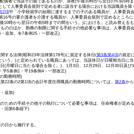
の配偶者で当該子の親であるものが、深夜
(午後10時から翌日の午前5時
として人事委員会規則で定める者に該当する場合における当該職員を除く
前2項
中「小学校就学の始期に達するまでの子のある職員が、人事委員
項第16号の要介護者を介護する職員が、人事委員会規則で定めるところ
午後10時から翌日の午前5時までの間をいう。)
における」と読み替えるも
るもののほか、勤務の制限に関する手続その他必要な事項は、人事委員
16・追加、令7条例25・一部改正)
)
に関する法律
(昭和23年法律第178号)
に規定する休日
(
第3条第4項
の規定
という。)
と定められている職員にあっては、当該休日が日曜相当日に当
2日
(月曜日に当たる場合を除く。)
、1月3日、12月29日、12月30日及
4・平5条例1・平19条例4・一部改正)
の勤務時間)
第22条の2第1項の会計年度任用職員の勤務時間については、
第2条
から
5・追加)
施のための手続その他その執行について必要な事項は、任命権者が定め
5・旧第6条繰下)
布の日から施行する。