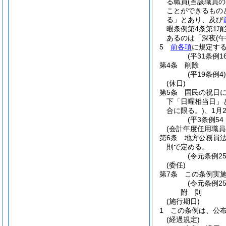
る職員
(当該職員
ことができるもの
る」とあり、及び
暇条例第4条第1
あるのは「深夜
(
5
前各項
に規定す
(平31条例
第4条
削除
(平19条例4
(休日)
第5条
国民の祝日
下「日曜相当日」
合に限る。)
、1月
(平3条例5
(会計年度任用職員
第6条
地方公務員法
則で定める。
(令元条例2
(委任)
第7条
この条例実
(令元条例2
附
則
(施行期日)
1
この条例は、公
(経過規定)