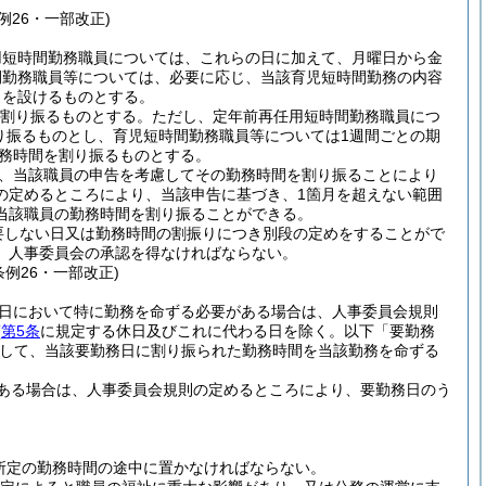
例26・一部改正)
用短時間勤務職員については、これらの日に加えて、月曜日から金
間勤務職員等については、必要に応じ、当該育児短時間勤務の内容
日を設けるものとする。
を割り振るものとする。
ただし、定年前再任用短時間勤務職員につ
割り振るものとし、育児短時間勤務職員等については1週間ごとの期
勤務時間を割り振るものとする。
、当該職員の申告を考慮してその勤務時間を割り振ることにより
の定めるところにより、当該申告に基づき、1箇月を超えない範囲
当該職員の勤務時間を割り振ることができる。
要しない日又は勤務時間の割振りにつき別段の定めをすることがで
、人事委員会の承認を得なければならない。
条例26・一部改正)
日において特に勤務を命ずる必要がある場合は、人事委員会規則
(
第5条
に規定する休日及びこれに代わる日を除く。以下「要勤務
して、当該要勤務日に割り振られた勤務時間を当該勤務を命ずる
ある場合は、人事委員会規則の定めるところにより、要勤務日のう
。
所定の勤務時間の途中に置かなければならない。