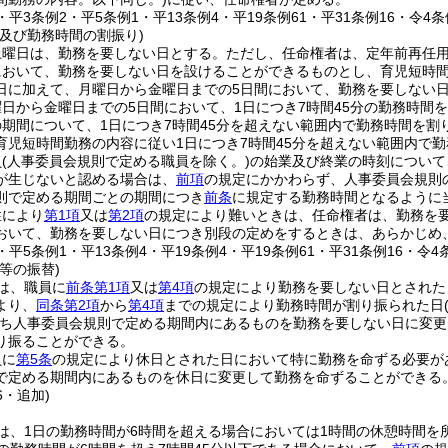
5・平3条例2・平5条例1・平13条例4・平19条例61・平31条例16・令4条
及び勤務時間の割振り)
土曜日は、勤務を要しない日とする。
ただし、任命権者は、定年前再任
において、勤務を要しない日を設けることができるものとし、育児短時
日に加えて、月曜日から金曜日までの5日間において、勤務を要しない
日から金曜日までの5日間において、1日につき7時間45分の勤務時間
の期間について、1日につき7時間45分を超えない範囲内で勤務時間を
育児短時間勤務の内容に従い1日につき7時間45分を超えない範囲内で
員
(人事委員会規則で定める職員を除く。)
の始業及び終業の時刻について
が生じないと認める場合は、
前項
の規定にかかわらず、人事委員会規則
則で定める期間ごとの期間につき
前条
に規定する勤務時間となるように
性により
第1項
又は
第2項
の規定により難いときは、任命権者は、勤務を
おいて、勤務を要しない日につき別段の定めをするときは、あらかじめ
4・平5条例1・平13条例4・平19条例4・平19条例61・平31条例16・令4
等の振替)
は、職員に
前条第1項
又は
第4項
の規定により勤務を要しない日とされた
より、
同条第2項
から
第4項
までの規定により勤務時間が割り振られた日
ち人事委員会規則で定める期間内にあるものを勤務を要しない日に変更
り振ることができる。
員に
第5条
の規定により休日とされた日において特に勤務を命ずる必要が
で定める期間内にあるものを休日に変更して勤務を命ずることができる
6・追加)
は、1日の勤務時間が6時間を超える場合においては1時間の休憩時間を