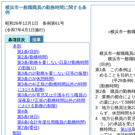
横浜市一般職職員の勤務時間に関する条
例
昭和26年12月1日 条例第61号
(令和7年4月1日施行)
○横浜市一般
条項目次
沿革
本則
第1条
(目的)
横浜市一般職職員
第2条
(勤務時間)
横浜市一般職
第3条
(勤務を要しない日及び勤務時間
(目的)
の割振り)
第1条
この条例は
第3条の2
(勤務を要しない日等の振替)
めることを目的と
第3条の3
(休憩時間)
(平28条例
第3条の4
(正規の勤務時間以外の時間
(勤務時間)
における勤務)
第2条
職員の勤務時
第3条の5
(育児又は介護を行う職員の
2
業務の都合によ
深夜及び正規の勤務時間以外の時間
の週において38
における勤務の制限)
3
地方公務員法第2
第4条
らず、休憩時間を
第5条
(休日)
4
地方公務員の育
第6条
(会計年度任用職員の勤務時間)
う。)
の承認を受け
第7条
(委任)
務時間は、
第1項
附則
っては、当該短時