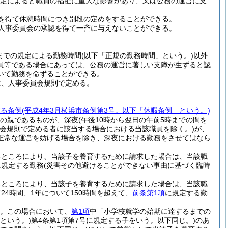
定によると職員の福祉に重大な影響があり、又は公務の運営に支
を得て休憩時間につき別段の定めをすることができる。
人事委員会の承認を得て一斉に与えないことができる。
までの規定による勤務時間
(以下「正規の勤務時間」という。)
以外
員等である場合にあっては、公務の運営に著しい支障が生ずると認
いて勤務を命ずることができる。
は、人事委員会規則で定める。
する条例
(平成4年3月横浜市条例第3号。以下「休暇条例」という。)
子の親であるものが、深夜
(午後10時から翌日の午前5時までの間を
会規則で定める者に該当する場合における当該職員を除く。)
が、
正常な運営を妨げる場合を除き、深夜における勤務をさせてはなら
るところにより、当該子を養育するために請求した場合は、当該職
に規定する勤務
(災害その他避けることができない事由に基づく臨時
るところにより、当該子を養育するために請求した場合は、当該職
4時間、1年について150時間を超えて、
前条第1項
に規定する勤
。
この場合において、
第1項
中「小学校就学の始期に達するまでの
という。)
第4条第1項第7号に規定する子をいう。以下同じ。)
のあ