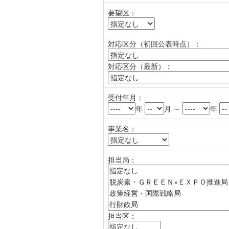
要望区：
対応区分（初回公表時点）：
対応区分（最新）：
受付年月：
年
月 ～
年
事業名：
担当局：
担当区：