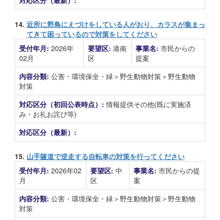
対応区分（最新）:
14.
近所に野鳥にえづけをしている人がおり、カラスが集まっ
てきて困っているので対策をしてください
受付年月:
2026年
要望区:
港南
事業名:
市民からの
02月
区
提案
内容分類:
公害・環境保全・緑＞野生動物対策＞野生動物
対策
対応区分（初回公表時点）:
情報提供その他(既に実施済
み・お礼お詫び等)
対応区分（最新）:
15.
山手隧道で逆走する自転車の対策を行ってください
受付年月:
2026年02
要望区:
中
事業名:
市民からの提
月
区
案
内容分類:
公害・環境保全・緑＞野生動物対策＞野生動物
対策