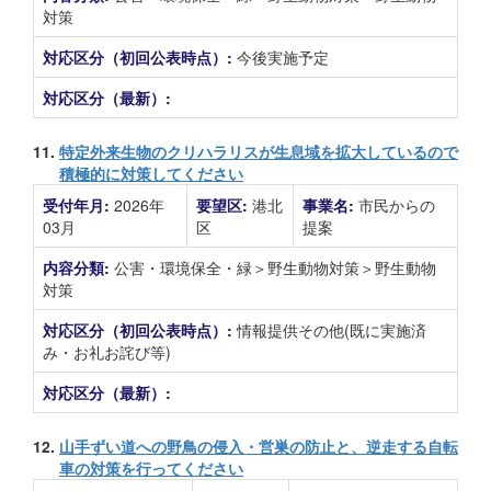
対策
対応区分（初回公表時点）:
今後実施予定
対応区分（最新）:
11.
特定外来生物のクリハラリスが生息域を拡大しているので
積極的に対策してください
受付年月:
2026年
要望区:
港北
事業名:
市民からの
03月
区
提案
内容分類:
公害・環境保全・緑＞野生動物対策＞野生動物
対策
対応区分（初回公表時点）:
情報提供その他(既に実施済
み・お礼お詫び等)
対応区分（最新）:
12.
山手ずい道への野鳥の侵入・営巣の防止と、逆走する自転
車の対策を行ってください