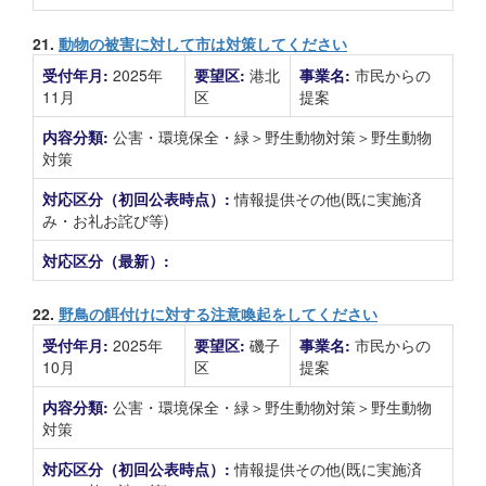
21.
動物の被害に対して市は対策してください
受付年月:
2025年
要望区:
港北
事業名:
市民からの
11月
区
提案
内容分類:
公害・環境保全・緑＞野生動物対策＞野生動物
対策
対応区分（初回公表時点）:
情報提供その他(既に実施済
み・お礼お詫び等)
対応区分（最新）:
22.
野鳥の餌付けに対する注意喚起をしてください
受付年月:
2025年
要望区:
磯子
事業名:
市民からの
10月
区
提案
内容分類:
公害・環境保全・緑＞野生動物対策＞野生動物
対策
対応区分（初回公表時点）:
情報提供その他(既に実施済