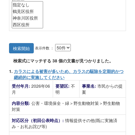
表示件数 ：
検索開始
検索式にマッチする
38
個の文書が見つかりました。
1.
カラスによる被害が多いため、カラスの駆除を定期的かつ
継続的に実施してください
受付年月:
2026年06
要望区:
不
事業名:
市民からの提
月
明
案
内容分類:
公害・環境保全・緑＞野生動物対策＞野生動物
対策
対応区分（初回公表時点）:
情報提供その他(既に実施済
み・お礼お詫び等)