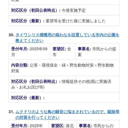
対応区分（初回公表時点）:
今後実施予定
対応区分（最新）:
要望等を受けた後に実施しました
30.
タイワンリス捕獲用の箱わなを設置している市内の公園を
教えてください
受付年月:
2025年09
要望区:
全
事業名:
市民からの提
月
市
案
内容分類:
公害・環境保全・緑＞野生動物対策＞野生動物
対策
対応区分（初回公表時点）:
情報提供その他(既に実施済
み・お礼お詫び等)
対応区分（最新）:
31.
ムクドリのような鳥の騒音に悩まされているので、駆除等
の対策を行ってください
受付年月:
2025年
要望区:
港北
事業名:
市民からの