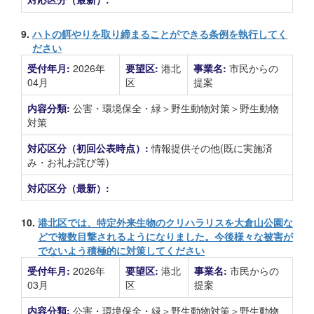
9.
ハトの餌やりを取り締まることができる条例を執行してく
ださい
受付年月:
2026年
要望区:
港北
事業名:
市民からの
04月
区
提案
内容分類:
公害・環境保全・緑＞野生動物対策＞野生動物
対策
対応区分（初回公表時点）:
情報提供その他(既に実施済
み・お礼お詫び等)
対応区分（最新）:
10.
港北区では、特定外来生物のクリハラリスを大倉山公園な
どで複数目撃されるようになりました。今後様々な被害が
でないよう積極的に対策してください
受付年月:
2026年
要望区:
港北
事業名:
市民からの
03月
区
提案
内容分類:
公害・環境保全・緑＞野生動物対策＞野生動物