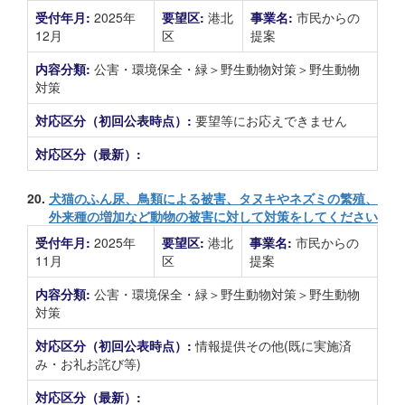
受付年月:
2025年
要望区:
港北
事業名:
市民からの
12月
区
提案
内容分類:
公害・環境保全・緑＞野生動物対策＞野生動物
対策
対応区分（初回公表時点）:
要望等にお応えできません
対応区分（最新）:
20.
犬猫のふん尿、鳥類による被害、タヌキやネズミの繁殖、
外来種の増加など動物の被害に対して対策をしてください
受付年月:
2025年
要望区:
港北
事業名:
市民からの
11月
区
提案
内容分類:
公害・環境保全・緑＞野生動物対策＞野生動物
対策
対応区分（初回公表時点）:
情報提供その他(既に実施済
み・お礼お詫び等)
対応区分（最新）: