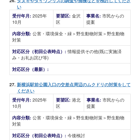
26.
タヌキやタイワンリスの調査や捕獲などを検討してくださ
い
受付年月:
2025年
要望区:
金沢
事業名:
市民からの
10月
区
提案
内容分類:
公害・環境保全・緑＞野生動物対策＞野生動物
対策
対応区分（初回公表時点）:
情報提供その他(既に実施済
み・お礼お詫び等)
対応区分（最新）:
27.
新横浜駅前公園入口の交差点周辺のムクドリの対策をして
ください
受付年月:
2025年
要望区:
港北
事業名:
市民からの
10月
区
提案
内容分類:
公害・環境保全・緑＞野生動物対策＞野生動物
対策
対応区分（初回公表時点）:
今後検討