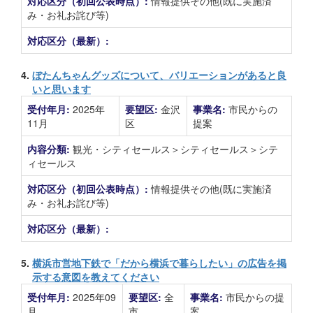
対応区分（初回公表時点）:
情報提供その他(既に実施済
み・お礼お詫び等)
対応区分（最新）:
4.
ぼたんちゃんグッズについて、バリエーションがあると良
いと思います
受付年月:
2025年
要望区:
金沢
事業名:
市民からの
11月
区
提案
内容分類:
観光・シティセールス＞シティセールス＞シテ
ィセールス
対応区分（初回公表時点）:
情報提供その他(既に実施済
み・お礼お詫び等)
対応区分（最新）:
5.
横浜市営地下鉄で「だから横浜で暮らしたい」の広告を掲
示する意図を教えてください
受付年月:
2025年09
要望区:
全
事業名:
市民からの提
月
市
案