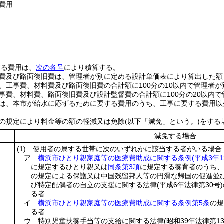
費用
する費用は、
次の各号
により積算する。
費及び路面復旧費は、管理者が別に定める設計単価表により算出した額
、工事費、材料費及び路面復旧費の合計額に100分の10以内で管理者
事費、材料費、路面復旧費及び設計監督費の合計額に100分の20以内
は、本市が給水に応ずるために要する費用のうち、工事に要する費用以
の規定により料金等の額の軽減又は免除
(以下「減免」という。)
をする
減免する場合
(1)
使用者の属する世帯に次のいずれかに該当する者がいる場合
ア
横浜市ひとり親家庭等の医療費助成に関する条例
(平成3年
に規定するひとり親又は
同条第3項
に規定する養育者のうち、
の規定による保護又は中国残留邦人等の円滑な帰国の促進並
び特定配偶者の自立の支援に関する法律
(平成6年法律第30号)
る者
イ
横浜市ひとり親家庭等の医療費助成に関する条例第5条
の規
る者
ウ 特別児童扶養手当等の支給に関する法律
(昭和39年法律第13