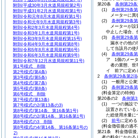
第20条
条例第29条
附則
(平成30年3月水道局規程第2号)
(1)
条例第29条第
附則
(平成31年2月水道局規程第1号)
メーターに異
附則
(令和元年8月水道局規程第1号)
(2)
条例第29条第
附則
(令和元年9月水道局規程第3号)
メーターが設
附則
(令和2年3月水道局規程第4号)
中止した場合、
附則
(令和3年1月水道局規程第1号)
(3)
条例第29条第
附則
(令和3年9月水道局規程第15号)
漏水その他の
附則
(令和4年9月水道局規程第8号)
して当該月の使
附則
(令和5年8月水道局規程第6号)
(4)
条例第29条第
附則
(令和6年3月水道局規程第9号)
ア
1個のメー
附則
(令和7年12月水道局規程第11号)
者の業態、世
第1号様式
削除
イ
前アに定め
第2号様式
(第4条)
2
条例第29条第2項
第3号様式
(第5条)
(1)
一般用と公衆
第4号様式
(第7条)
(2)
条例第29条
第5号様式
(第8条)
(料金算定の特例)
第6号様式
削除
第20条の2
条例第3
第7号様式
(第13条)
(1)
一つの施設で
第7号様式の2
(第13条の3)
設置されている
第8号様式
(第14条、第16条第1号)
た総使用水量に
第8号様式の2
(第14条、第16条第1号)
(2)
前号
に定める
第8号様式の3
削除
(料金徴収後の過不
第8号様式の4
(第14条、第16条第1号の
第21条
料金徴収後
2)
者の料金にかかる