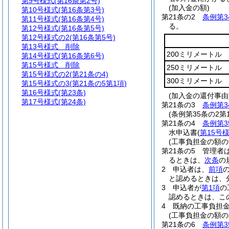
第9号様式
(第16条第2号)
(加入金の額)
第10号様式
(第16条第3号)
第21条の2
条例第3
第11号様式
(第16条第4号)
る。
第12号様式
(第16条第5号)
第12号様式の2
(第16条第5号)
第13号様式
削除
200ミリメートル
第14号様式
(第16条第6号)
第15号様式
削除
250ミリメートル
第15号様式の2
(第21条の4)
300ミリメートル
第15号様式の3
(第21条の5第1項)
第16号様式
(第23条)
(加入金の還付事由
第17号様式
(第24条)
第21条の3
条例第3
(条例第35条の2
第21条の4
条例第3
水申込書
(
第15号
(工事負担金の額の
第21条の5
管理者
るときは、
次条
の
2
申込者は、
前項
と認めるときは、
3
申込者が
第1項
の
認めるときは、こ
4
既納の工事負担
(工事負担金の額の
第21条の6
条例第3