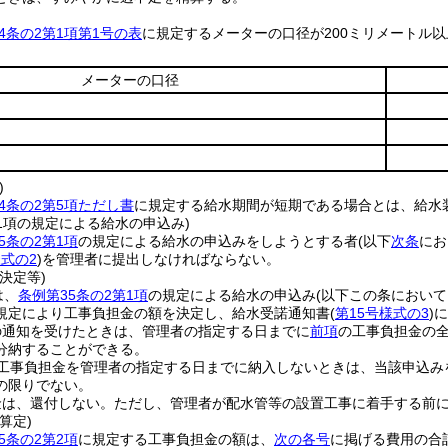
4条の2第1項第1号の表
に規定するメーターの口径が200ミリメートル
メーターの口径
)
4条の2第5項ただし書
に規定する給水期間が短期である場合とは、給水
第1項の規定による給水の申込み)
5条の2第1項
の規定による給水の申込みをしようとする者
(以下
次条
にお
様式の2
)
を管理者に提出しなければならない。
決定等)
は、
条例第35条の2第1項
の規定による給水の申込み
(以下この条において
規定により工事負担金の額を決定し、給水受諾通知書
(
第15号様式の3
)
に
の通知を受けたときは、管理者の指定する日までに
前項
の工事負担金の
分納することができる。
工事負担金を管理者の指定する日までに納入しないときは、当該申込み
の限りでない。
金は、還付しない。
ただし、管理者が配水管等の設置工事に着手する前
算定)
5条の2第2項
に規定する工事負担金の額は、
次の各号
に掲げる費用の合