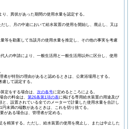
。
より、異状があった期間の使用水量を認定する。
ただし、月の中途において給水装置の使用を開始し、廃止し、又は
水量等を勘案して当該月の使用水量を推定し、その他の事実を考慮
総代人の申請により、一般生活用と一般生活用以外に区分し、使用
。
。
理者が特別の理由があると認めるときは、公衆浴場用とする。
考慮して認定する。
の算定をする場合は、
次の各号
に定めるところによる。
場合の料金は、
第26条第1項の表
に掲げる専用給水装置の用途及び
額と、設置されている全てのメーターで計量した使用水量を合計し
、1円未満の端数があるときは、これを切り捨てる。
要がある場合は、管理者が定める。
足を精算する。
ただし、給水装置の使用を廃止し、または中止した