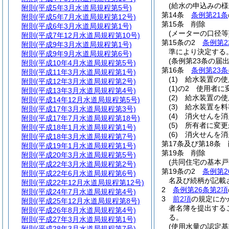
(給水の申込みの様
附則
(平成5年3月水道局規程第5号)
第14条
条例第21条
附則
(平成5年7月水道局規程第12号)
第15条
削除
附則
(平成6年3月水道局規程第1号)
(メーターの口径等
附則
(平成7年12月水道局規程第10号)
第15条の2
条例第2
附則
(平成9年3月水道局規程第1号)
準により決定する
附則
(平成9年9月水道局規程第6号)
(条例第23条の届
附則
(平成10年4月水道局規程第5号)
第16条
条例第23
附則
(平成11年3月水道局規程第1号)
(1)
給水装置の使
附則
(平成12年3月水道局規程第2号)
(1)の2
使用者に
附則
(平成13年3月水道局規程第4号)
(2)
給水装置の使
附則
(平成14年12月水道局規程第5号)
(3)
給水装置を料
附則
(平成17年3月水道局規程第3号)
(4)
消火せんを消
附則
(平成17年7月水道局規程第18号)
(5)
所有者に変更
附則
(平成18年1月水道局規程第1号)
(6)
消火せんを消
附則
(平成18年3月水道局規程第7号)
第17条及び第18条
附則
(平成19年1月水道局規程第1号)
第19条
削除
附則
(平成20年3月水道局規程第5号)
(共同住宅の基本戸
附則
(平成22年3月水道局規程第2号)
第19条の2
条例第2
附則
(平成22年6月水道局規程第6号)
名及び続柄が記載
附則
(平成22年12月水道局規程第12号)
2
条例第26条第2項
附則
(平成24年7月水道局規程第4号)
3
前2項
の規定にか
附則
(平成25年12月水道局規程第8号)
者名簿を提出する
附則
(平成26年8月水道局規程第4号)
る。
附則
(平成27年3月水道局規程第1号)
(使用水量の認定基
附則
(平成28年3月水道局規程第7号)