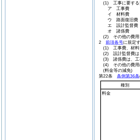
(1)
工事に要する
ア
工事費
イ
材料費
ウ
路面復旧費
エ
設計監督費
オ
諸係費
(2)
その他の費用
2
前項各号
に規定
(1)
工事費、材料
(2)
設計監督費は
(3)
諸係費は、工
(4)
その他の費用
(料金等の減免)
第22条
条例第36条
種別
料金