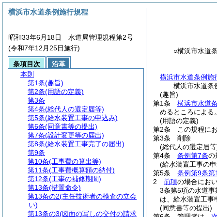
横浜市水道条例施行規程
昭和33年6月18日 水道局管理規程第2号
(令和7年12月25日施行)
○横浜市水道
条項目次
沿革
本則
横浜市水道条例施
第1条
(趣旨)
横浜市水道条
第2条
(用語の定義)
(趣旨)
第3条
第1条
横浜市水道
第4条
(総代人の選定届等)
めるところによる
第5条
(給水装置工事の申込み)
(用語の定義)
第6条
(同意書等の提出)
第2条
この規程に
第7条
(設計変更等の届出)
第3条
削除
第8条
(給水装置工事完了の届出)
(総代人の選定届等
第9条
第4条
条例第7条
の
第10条
(工事費の算出等)
(給水装置工事の申
第11条
(工事費概算額の納付)
第5条
条例第9条第
第12条
(工事の補修期間)
2
前項
の場合にお
第13条
(措置命令)
3条第5項の水道事
第13条の2
(主任技術者の検査の立会
は、給水装置工事
い)
(同意書等の提出)
第13条の3
(図面の写しの交付の請求
第6条
管理者は、