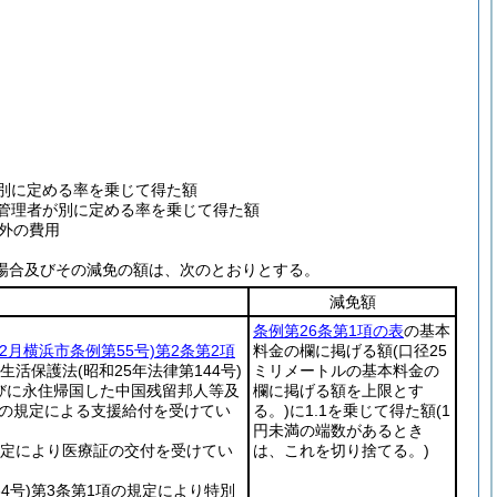
が別に定める率を乗じて得た額
で管理者が別に定める率を乗じて得た額
外の費用
場合及びその減免の額は、次のとおりとする。
減免額
条例第26条第1項の表
の基本
12月横浜市条例第55号)
第2条第2項
料金の欄に掲げる額
(口径25
生活保護法
(昭和25年法律第144号)
ミリメートルの基本料金の
びに永住帰国した中国残留邦人等及
欄に掲げる額を上限とす
の規定による支援給付を受けてい
る。)
に1.1を乗じて得た額
(1
円未満の端数があるとき
定により医療証の交付を受けてい
は、これを切り捨てる。)
4号)
第3条第1項の規定により特別