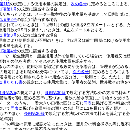
第1項
の規定による使用水量の認定は、
次の各号
に定めるところによる
1項第1号
の規定に該当する場合
状があったときは、メーター取替後の使用水量を基礎として日割計算に
1項第2号
の規定に該当する場合
置されていないときは、1世帯1月の使用水量を8立方メートルとする。
使用日数が15日を超えないときは、4立方メートルとする。
1項第3号
の規定に該当する場合
理由により使用水量が不明のときは、前2月又は前年同期における使用
用水量を認定する。
1項第4号
の規定に該当する場合
ターで一般生活用と一般生活用以外で使用している場合は、使用者又は
帯数その他を考慮してそれぞれ使用水量を認定する。
るもののほか、使用水量を認定する必要がある場合は、管理者が定める
の規定による用途の区分等については、
次の各号
に定めるところによる
浴場用とが併用されるときの用途の区分は、一般用とする。
ただし、管
第2項ただし書
の規定による使用水量は、使用者の業態、世帯数その他を
1条第2項
の規定により、
条例第30条
で規定する方法以外の方法で料金
管理者が別に定める基準に基づき、複数の給水装置により給水を受ける
メーターのうち、一番大きい口径の区分に応じ
同表
に掲げる基本料金の
ついて
同表
に掲げる従量料金の額との合計額に1.1を乗じて得た額とし
もののほか、
条例第30条
で規定する方法以外の方法で料金を算定する必
足精算)
、その料金の算定に過誤があったときは、翌月分の料金徴収の際に過不
ときは、すみやかに過不足を精算する。