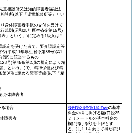
る児童相談所又は知的障害者福祉法
生相談所
(以下「児童相談所等」とい
より身体障害者手帳の交付を受けて
施行規則
(昭和25年厚生省令第15号)
級表」という。)
に定める1級又は2
介護認定を受けた者で、要介護認定等
省令
(平成11年厚生省令第58号)
第1
介護5に該当するもの
23号)
第45条第2項の規定により精
者」という。)
で、精神保健及び精
条第3項に定める障害等級
(以下「精
者
る身体障害者
いる場合
条例第26条第1項の表
の基本
料金の欄に掲げる額
(口径25
身体障害者
ミリメートルの基本料金の
欄に掲げる額を上限とす
る。)
に1.1を乗じて得た額
(1