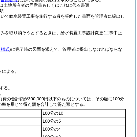
は土地所有者の同意書もしくはこれに代る書類
類
おいて給水装置工事を施行する旨を誓約した書面を管理者に提出し
込みを取り消そうとするときは、給水装置工事設計変更
(工事中止、
号様式
)
に完了時の図面を添えて、管理者に提出しなければならな
ろによる。
する。
。
力費の合計額が300,000円以下のものについては、その額に100分
欄の率を乗じて得た額を合計して得た額とする。
100分の10
100分の5
100分の4