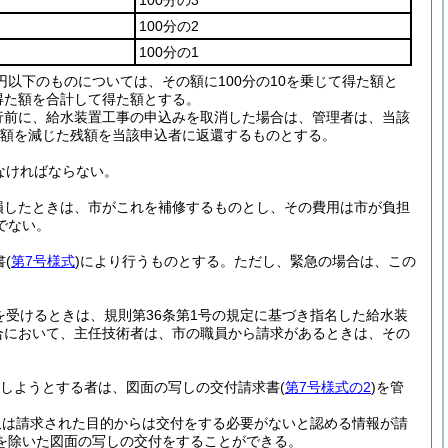
100分の3
100分の2
100分の1
円以下のものについては、その額に100分の10を乗じて得た額と
得た額を合計して得た額とする。
行前に、給水装置工事の申込みを取消した場合は、管理者は、当該
た額を減じた残額を当該申込者に返還するものとする。
なければならない。
損したときは、市がこれを補修するものとし、その費用は市が負担
でない。
書
(
第7号様式
)
により行うものとする。
ただし、緊急の場合は、この
受けるときは、規則第36条第1号の規定に基づき指名した給水装
合において、主任技術者は、市の職員から請求があるときは、その
しようとする者は、図面の写しの交付請求書
(
第7号様式の2
)
を管
又は請求された目的からは交付をする必要がないと認める情報が請
を除いた図面の写しの交付をすることができる。