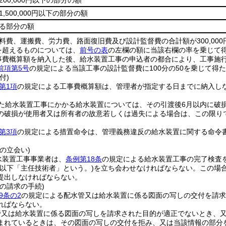
,200,000円以下の部分の額
え1,500,000円以下の部分の額
超える部分の額
料費、運搬費、労力費、路面復旧費及び設計監督費の合計額が300,000
0円を超えるものについては、
前号の表
の左欄の額に当該右欄の率を乗じて
事費概算額を納入した後、給水装置工事の申込者の都合により、工事施
前項第5号
の規定による当該工事の設計監督費に100分の50を乗じて得
付)
第1項
の規定による工事費概算額は、管理者が指定する日までに納入し
た給水装置工事にかかる給水装置については、その引渡後6月以内に破
の破損が使用者又は所有者の故意若しくは過失による場合は、この限り
第3項
の規定による措置命令は、管理義務違反の給水装置に関する命令
の立会い)
水装置工事事業者は、
条例第18条
の規定による給水装置工事の完了検査を
(以下「主任技術者」という。)
を立ち会わせなければならない。
この場
提出しなければならない。
の請求の手続)
9条の2
の規定による配水管又は給水装置に係る図面の写しの交付を請求
ればならない。
管又は給水装置に係る図面の写しを請求された目的が適正でないとき、
まれているときは、その図面の写しの交付を拒み、又は当該情報の部分