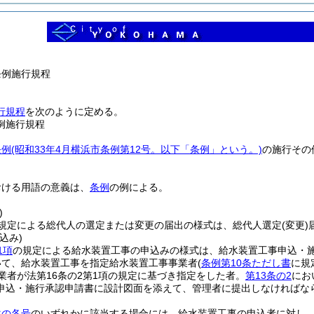
条例施行規程
行規程
を次のように定める。
例施行規程
条例
(昭和33年4月横浜市条例第12号。以下「条例」という。)
の施行その
。
おける用語の意義は、
条例
の例による。
)
規定による総代人の選定または変更の届出の様式は、総代人選定
(変更)
込み)
1項
の規定による給水装置工事の申込みの様式は、給水装置工事申込・
いて、給水装置工事を指定給水装置工事事業者
(
条例第10条ただし書
に規
業者が法第16条の2第1項の規定に基づき指定をした者。
第13条の2
にお
申込・施行承認申請書に設計図面を添えて、管理者に提出しなければな
次の各号
のいずれかに該当する場合には、給水装置工事の申込者に対し