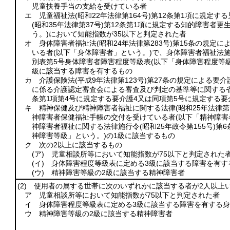
児童扶養手当の支給を受けている者
エ 児童福祉法
(昭和22年法律第164号)
第12条第1項に規定す
(昭和35年法律第37号)
第12条第1項に規定する知的障害者更
う。)
において知能指数が35以下と判定された者
オ 身体障害者福祉法
(昭和24年法律第283号)
第15条の規定に
いる者
(以下「身体障害者」という。)
で、身体障害者福祉法
別表第5号身体障害者障害程度等級表
(以下「身体障害程度等
級に該当する障害を有するもの
カ 介護保険法
(平成9年法律第123号)
第27条の規定による要
に係る介護認定審査会による審査及び判定の基準等に関する
条第1項第4号に規定する要介護4又は同項第5号に規定する要
キ 精神保健及び精神障害者福祉に関する法律
(昭和25年法律第1
神障害者保健福祉手帳の交付を受けている者
(以下「精神障害
神障害者福祉に関する法律施行令
(昭和25年政令第155号)
第6
神障害等級」という。)
の1級に該当するもの
ク 次の2以上に該当するもの
(ア)
児童相談所等において知能指数が75以下と判定された
(イ)
身体障害程度等級表に定める3級に該当する障害を有す
(ウ)
精神障害等級の2級に該当する精神障害者
(2)
使用者の属する世帯に次のいずれかに該当する者が2人以上
ア 児童相談所等において知能指数が75以下と判定された者
イ 身体障害程度等級表に定める3級に該当する障害を有する
ウ 精神障害等級の2級に該当する精神障害者