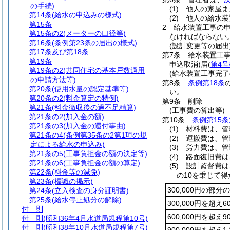
の手続)
(1)
他人の家屋ま
第14条
(給水の申込みの様式)
(2)
他人の給水装
第15条
2
給水装置工事の
第15条の2
(メーターの口径等)
なければならない
第16条
(条例第23条の届出の様式)
(設計変更等の届出
第17条及び第18条
第7条
給水装置工
第19条
申込取消)
届
(
第4
第19条の2
(共同住宅の基本戸数適用
(給水装置工事完了
の申請方法等)
第8条
条例第18条
第20条
(使用水量の認定基準等)
い。
第20条の2
(料金算定の特例)
第9条
削除
第21条
(料金徴収後の過不足精算)
(工事費の算出等)
第21条の2
(加入金の額)
第10条
条例第15
第21条の3
(加入金の還付事由)
(1)
材料費は、管
第21条の4
(条例第35条の2第1項の規
(2)
運搬費は、管
定による給水の申込み)
(3)
労力費は、管
第21条の5
(工事負担金の額の決定等)
(4)
路面復旧費は
第21条の6
(工事負担金の額の算定)
(5)
設計監督費は
第22条
(料金等の減免)
の10を乗じて
第23条
(標識の掲示)
300,000円の部分
第24条
(立入検査の身分証明書)
第25条
(給水停止処分の解除)
300,000円を超え
付 則
600,000円を超え
付 則
(昭和36年4月水道局規程第10号)
付 則
(昭和38年10月水道局規程第7号)