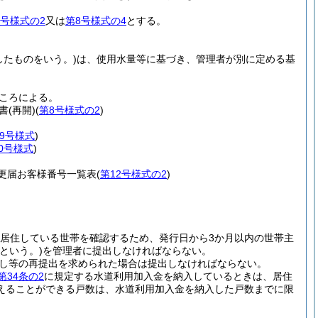
8号様式の2
又は
第8号様式の4
とする。
したものをいう。)
は、使用水量等に基づき、管理者が別に定める基
ころによる。
書
(再開)
(
第8号様式の2
)
9号様式
)
0号様式
)
更届お客様番号一覧表
(
第12号様式の2
)
居住している世帯を確認するため、発行日から3か月以内の世帯主
という。)
を管理者に提出しなければならない。
し等の再提出を求められた場合は提出しなければならない。
第34条の2
に規定する水道利用加入金を納入しているときは、居住
えることができる戸数は、水道利用加入金を納入した戸数までに限