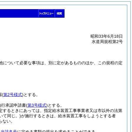
昭和33年6月18日
水道局規程第2号
他について必要な事項は、別に定があるもののほか、この規程の定
届
(
第2号様式
)
とする。
施行承認申請書
(
第3号様式
)
とする。
定するときにあっては、指定給水装置工事事業者又は市以外の法第
いて同じ。)
が施行するときは、給水装置工事をしようとする者
らない。
、
当該各号
に定める書類の提出を求めることができる。