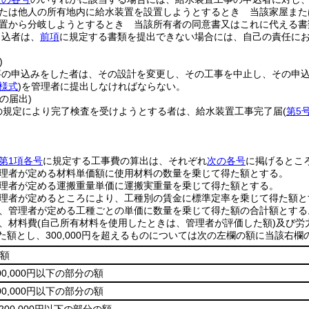
たは他人の所有地内に給水装置を設置しようとするとき 当該家屋また
置から分岐しようとするとき 当該所有者の同意書又はこれに代える書
申込者は、
前項
に規定する書類を提出できない場合には、自己の責任に
。
)
事の申込みをした者は、その設計を変更し、その工事を中止し、その申
号様式
)
を管理者に提出しなければならない。
の届出)
の規定により完了検査を受けようとする者は、給水装置工事完了届
(
第5
条第1項各号
に規定する工事費の算出は、それぞれ
次の各号
に掲げるとこ
理者が定める材料単価額に使用材料の数量を乗じて得た額とする。
理者が定める運搬重量単価に運搬実重量を乗じて得た額とする。
理者が定めるところにより、工種別の賃金に標準定率を乗じて得た額と
、管理者が定める工種ごとの単価に数量を乗じて得た額の合計額とする
、材料費
(自己所有材料を使用したときは、管理者が評価した額)
及び労
得た額とし、300,000円を超えるものについては次の左欄の額に当該右
の額
600,000円以下の部分の額
900,000円以下の部分の額