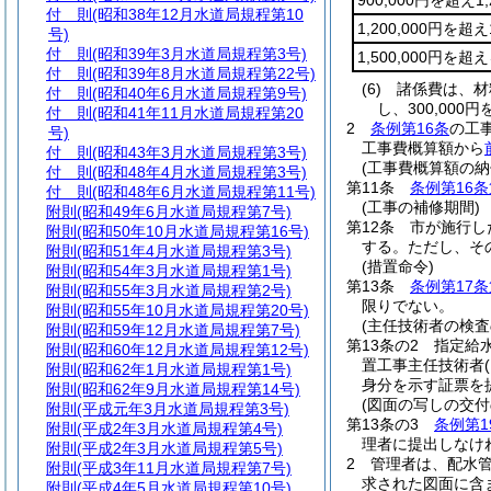
900,000円を超え1
付 則
(昭和38年12月水道局規程第10
1,200,000円を超
号)
付 則
(昭和39年3月水道局規程第3号)
1,500,000円を
付 則
(昭和39年8月水道局規程第22号)
(6)
諸係費は、材
付 則
(昭和40年6月水道局規程第9号)
し、300,00
付 則
(昭和41年11月水道局規程第20
2
条例第16条
の工
号)
工事費概算額から
付 則
(昭和43年3月水道局規程第3号)
(工事費概算額の納
付 則
(昭和48年4月水道局規程第3号)
第11条
条例第16条
付 則
(昭和48年6月水道局規程第11号)
(工事の補修期間)
附則
(昭和49年6月水道局規程第7号)
第12条
市が施行し
附則
(昭和50年10月水道局規程第16号)
する。
ただし、そ
附則
(昭和51年4月水道局規程第3号)
(措置命令)
附則
(昭和54年3月水道局規程第1号)
第13条
条例第17条
附則
(昭和55年3月水道局規程第2号)
限りでない。
附則
(昭和55年10月水道局規程第20号)
(主任技術者の検査
附則
(昭和59年12月水道局規程第7号)
第13条の2
指定給
附則
(昭和60年12月水道局規程第12号)
置工事主任技術者
附則
(昭和62年1月水道局規程第1号)
身分を示す証票を
附則
(昭和62年9月水道局規程第14号)
(図面の写しの交付
附則
(平成元年3月水道局規程第3号)
第13条の3
条例第1
附則
(平成2年3月水道局規程第4号)
理者に提出しなけ
附則
(平成2年3月水道局規程第5号)
2
管理者は、配水
附則
(平成3年11月水道局規程第7号)
求された図面に含
附則
(平成4年5月水道局規程第10号)