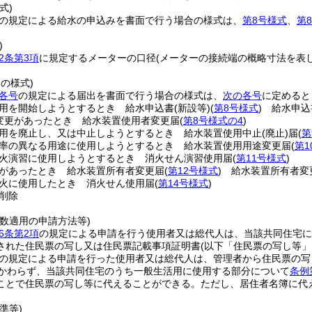
式)
の規定による給水の申込みを書面で行う場合の様式は、
第8号様式
、
第
)
2条第3項
に規定するメーターの口径
(メーターの接続端の概略寸法を表
。
出の様式)
条各号
の規定による届出を書面で行う場合の様式は、
次の各号
に定めると
用を開始しようとするとき 給水申込書
(新設等)
(
第8号様式
)
給水申込
変更があったとき 給水装置使用者変更届
(
第8号様式の4
)
用を廃止し、又は中止しようとするとき 給水装置使用中止
(廃止)
届
(
第
率の異なる用途に使用しようとするとき 給水装置使用用途変更届
(
第1
火演習に使用しようとするとき 消火せん演習使用届
(
第11号様式
)
があったとき 給水装置所有者変更届
(
第12号様式
)
給水装置所有者変
火に使用したとき 消火せん使用届
(
第14号様式
)
削除
数適用の申請方法等)
6条第2項
の規定による申請を行う使用者又は総代人は、当該共同住宅に
された住民票の写し又は住民票記載事項証明書
(以下「住民票の写し等」
の規定による申請を行った使用者又は総代人は、管理者から住民票の写
かわらず、当該共同住宅のうち一般生活用に使用する部分について
条例
ことで住民票の写し等に代えることができる。
ただし、居住者名簿に代
準等)