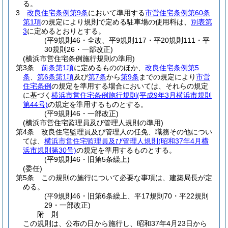
る。
3
改良住宅条例第9条
において準用する
市営住宅条例第60条
第1項
の規定により規則で定める駐車場の使用料は、
別表第
3
に定めるとおりとする。
(平9規則46・全改、平9規則117・平20規則111・平
30規則26・一部改正)
(横浜市営住宅条例施行規則の準用)
第3条
前条第1項
に定めるもののほか、
改良住宅条例第5
条
、
第6条第1項
及び
第7条
から
第9条
までの規定により
市営
住宅条例
の規定を準用する場合においては、それらの規定
に基づく
横浜市営住宅条例施行規則
(平成9年3月横浜市規則
第44号)
の規定を準用するものとする。
(平9規則46・一部改正)
(横浜市営住宅監理員及び管理人規則の準用)
第4条
改良住宅監理員及び管理人の任免、職務その他につい
ては、
横浜市営住宅監理員及び管理人規則
(昭和37年4月横
浜市規則第30号)
の規定を準用するものとする。
(平9規則46・旧第5条繰上)
(委任)
第5条
この規則の施行について必要な事項は、建築局長が定
める。
(平9規則46・旧第6条繰上、平17規則70・平22規則
29・一部改正)
附
則
この規則は、公布の日から施行し、昭和37年4月23日から