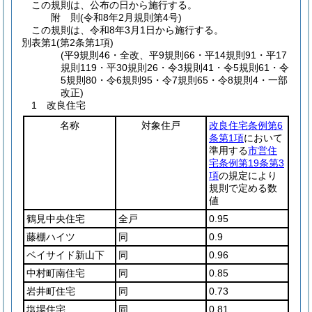
この規則は、公布の日から施行する。
附
則
(令和8年2月
規則第4号)
この規則は、令和8年3月1日から施行する。
別表第1
(第2条第1項)
(平9規則46・全改、平9規則66・平14規則91・平17
規則119・平30規則26・令3規則41・令5規則61・令
5規則80・令6規則95・令7規則65・令8規則4・一部
改正)
1 改良住宅
名称
対象住戸
改良住宅条例第6
条第1項
において
準用する
市営住
宅条例第19条第3
項
の規定により
規則で定める数
値
鶴見中央住宅
全戸
0.95
藤棚ハイツ
同
0.9
ベイサイド新山下
同
0.96
中村町南住宅
同
0.85
岩井町住宅
同
0.73
塩場住宅
同
0.81