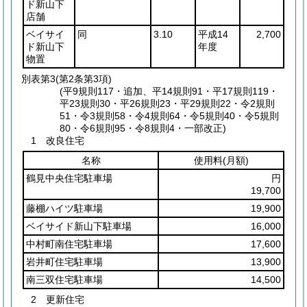
ド新山下
店舗
ベイサイ
同
3.10
平成14
2,700
ド新山下
年度
物置
別表第3
(第2条第3項)
(平9規則117・追加、平14規則91・平17規則119・
平23規則30・平26規則23・平29規則22・令2規則
51・令3規則58・令4規則64・令5規則40・令5規則
80・令6規則95・令8規則4・一部改正)
1 改良住宅
名称
使用料
(月額)
鶴見中央住宅駐車場
円
19,700
藤棚ハイツ駐車場
19,900
ベイサイド新山下駐車場
16,000
中村町南住宅駐車場
17,600
岩井町住宅駐車場
13,900
南三双住宅駐車場
14,500
2 更新住宅