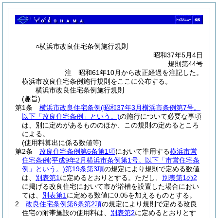
○横浜市改良住宅条例施行規則
昭和37年5月4日
規則第44号
注 昭和61年10月から改正経過を注記した。
横浜市改良住宅条例施行規則をここに公布する。
横浜市改良住宅条例施行規則
(趣旨)
第1条
横浜市改良住宅条例
(昭和37年3月横浜市条例第7号。
以下「改良住宅条例」という。)
の施行について必要な事項
は、別に定めがあるもののほか、この規則の定めるところ
による。
(使用料算出に係る数値等)
第2条
改良住宅条例第6条第1項
において準用する
横浜市営
住宅条例
(平成9年2月横浜市条例第1号。以下「市営住宅条
例」という。)
第19条第3項
の規定により規則で定める数値
は、
別表第1
に定めるとおりとする。
ただし、
別表第1の2
に掲げる改良住宅において市が浴槽を設置した場合におい
ては、
別表第1
に定める数値に0.05を加えるものとする。
2
改良住宅条例第6条第2項
の規定により規則で定める改良
住宅の附帯施設の使用料は、
別表第2
に定めるとおりとす