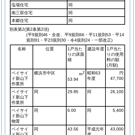
塩場住宅
同
南三双住宅
同
本郷住宅
同
別表第2
(第2条第2項)
(平9規則46・全改、平9規則66・平11規則53・平14
規則91・平23規則30・令4規則24・一部改正)
名称
位置
1戸当た
建設年度
1戸当た
りの床面
りの使用
積
料の額
(月額)
ベイサイ
横浜市中区
2
昭和63
円
m
ド新山下
年度
47,700
53.94
作業所
ベイサイ
同
29.85
同
26,100
ド新山下
作業所
ベイサイ
同
6.00
同
5,400
ド新山下
物置
ベイサイ
同
43.56
平成元年
43,000
ド新山下
度