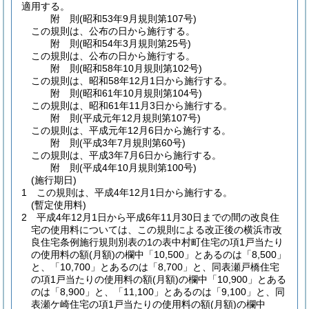
適用する。
附
則
(昭和53年9月
規則第107号)
この規則は、公布の日から施行する。
附
則
(昭和54年3月
規則第25号)
この規則は、公布の日から施行する。
附
則
(昭和58年10月
規則第102号)
この規則は、昭和58年12月1日から施行する。
附
則
(昭和61年10月
規則第104号)
この規則は、昭和61年11月3日から施行する。
附
則
(平成元年12月
規則第107号)
この規則は、平成元年12月6日から施行する。
附
則
(平成3年7月
規則第60号)
この規則は、平成3年7月6日から施行する。
附
則
(平成4年10月
規則第100号)
(施行期日)
1
この規則は、平成4年12月1日から施行する。
(暫定使用料)
2
平成4年12月1日から平成6年11月30日までの間の改良住
宅の使用料については、この規則による改正後の横浜市改
良住宅条例施行規則別表の1の表中村町住宅の項1戸当たり
の使用料の額
(月額)
の欄中「10,500」とあるのは「8,500」
と、「10,700」とあるのは「8,700」と、同表瀬戸橋住宅
の項1戸当たりの使用料の額
(月額)
の欄中「10,900」とある
のは「8,900」と、「11,100」とあるのは「9,100」と、同
表瀬ケ崎住宅の項1戸当たりの使用料の額
(月額)
の欄中