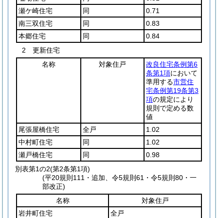
瀬ケ崎住宅
同
0.71
南三双住宅
同
0.83
本郷住宅
同
0.84
2 更新住宅
名称
対象住戸
改良住宅条例第6
条第1項
において
準用する
市営住
宅条例第19条第3
項
の規定により
規則で定める数
値
尾張屋橋住宅
全戸
1.02
中村町住宅
同
1.02
瀬戸橋住宅
同
0.98
別表第1の2
(第2条第1項)
(平20規則111・追加、令5規則61・令5規則80・一
部改正)
名称
対象住戸
岩井町住宅
全戸