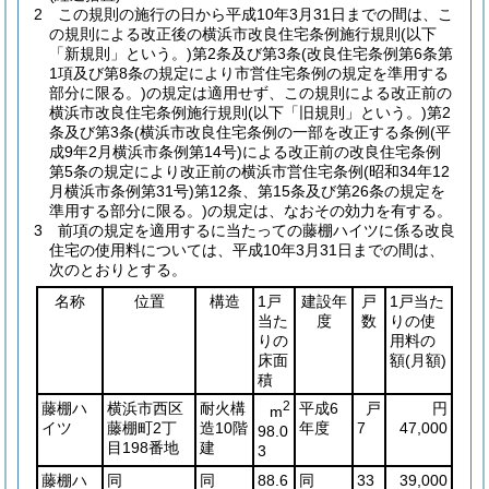
2
この規則の施行の日から平成10年3月31日までの間は、こ
の規則による改正後の横浜市改良住宅条例施行規則
(以下
「新規則」という。)
第2条及び第3条
(改良住宅条例第6条第
1項及び第8条の規定により市営住宅条例の規定を準用する
部分に限る。)
の規定は適用せず、この規則による改正前の
横浜市改良住宅条例施行規則
(以下「旧規則」という。)
第2
条及び第3条
(横浜市改良住宅条例の一部を改正する条例
(平
成9年2月横浜市条例第14号)
による改正前の改良住宅条例
第5条の規定により改正前の横浜市営住宅条例
(昭和34年12
月横浜市条例第31号)
第12条、第15条及び第26条の規定を
準用する部分に限る。)
の規定は、なおその効力を有する。
3
前項の規定を適用するに当たっての藤棚ハイツに係る改良
住宅の使用料については、平成10年3月31日までの間は、
次のとおりとする。
名称
位置
構造
1戸
建設年
戸
1戸当た
当た
度
数
りの使
りの
用料の
床面
額
(月額)
積
藤棚ハ
横浜市西区
耐火構
2
平成6
戸
円
m
イツ
藤棚町2丁
造10階
年度
7
47,000
98.0
目198番地
建
3
藤棚ハ
同
同
88.6
同
33
39,000