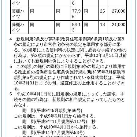
イツ
8
藤棚ハ
同
同
77.9
同
25
27,000
イツ
6
藤棚ハ
同
同
54.1
同
18
21,000
イツ
3
4
新規則第2条及び第3条
(改良住宅条例第6条第1項及び第8
条の規定により市営住宅条例の規定を準用する部分に限
る。)
の規定による使用料の決定に関し必要な手続その他の
行為は、第2項の規定にかかわらず、平成10年3月31日以前
においても新規則の例によりすることができる。
5
この規則の施行の際現に旧規則第3条の規定により準用す
る改正前の横浜市営住宅条例施行規則
(昭和35年3月横浜市
規則第5号)
の規定により作成されている様式書類は、平成
10年3月31日までの間、適宜修正の上使用することができ
る。
6
平成10年4月1日前に旧規則の規定によってした請求、手
続その他の行為は、新規則の相当規定によってしたものと
みなす。
附
則
(平成9年5月
規則第66号)
この規則は、平成9年6月1日から施行する。
附
則
(平成9年11月
規則第117号)
抄
この規則は、平成10年4月1日から施行する。
附
則
(平成11年4月
規則第53号)