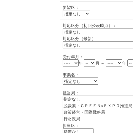
要望区：
対応区分（初回公表時点）：
対応区分（最新）：
受付年月：
年
月 ～
年
事業名：
担当局：
担当区：