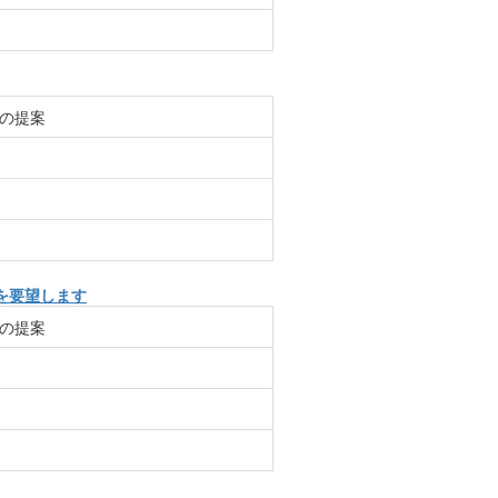
の提案
を要望します
の提案