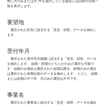
際に大のみまたは大･中を選択している場合には以降の分類一
覧を表示します。
要望地
選択された区名に該当する「意見・回答」データを抽出し
ます。
受付年月
選択された受付年月範囲に該当する「意見・回答」データ
を抽出します。 始期・終期のどちらかのみの選択も可能で
す。始期のみ場合は選択された始期以降を、終期のみの場合
は選択された終期以前のデータを抽出します。 ただし、始期
または終期の中で年、月のみの選択は不可です。
事業名
選択された事業名に該当する「意見・回答」データを抽出