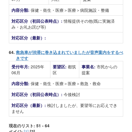
内容分類:
保健・衛生・医療＞医療＞病院施設・整備
対応区分（初回公表時点）:
情報提供その他(既に実施済
み・お礼お詫び等)
対応区分（最新）:
64.
救急車が渋滞に巻き込まれていましたが音声案内をするべ
きです
受付年月:
2025年
要望区:
都筑
事業名:
市民からの
06月
区
提案
内容分類:
保健・衛生・医療＞医療＞救急・救命
対応区分（初回公表時点）:
今後検討
対応区分（最新）:
検討しましたが、要望等にお応えでき
ません
現在のリスト: 51 - 64
ペイジ:
[1]
[2]