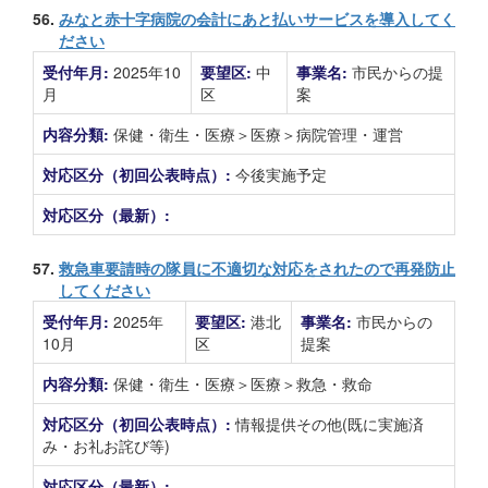
56.
みなと赤十字病院の会計にあと払いサービスを導入してく
ださい
受付年月:
2025年10
要望区:
中
事業名:
市民からの提
月
区
案
内容分類:
保健・衛生・医療＞医療＞病院管理・運営
対応区分（初回公表時点）:
今後実施予定
対応区分（最新）:
57.
救急車要請時の隊員に不適切な対応をされたので再発防止
してください
受付年月:
2025年
要望区:
港北
事業名:
市民からの
10月
区
提案
内容分類:
保健・衛生・医療＞医療＞救急・救命
対応区分（初回公表時点）:
情報提供その他(既に実施済
み・お礼お詫び等)
対応区分（最新）: