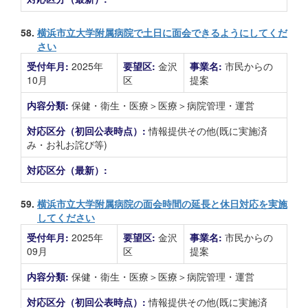
58.
横浜市立大学附属病院で土日に面会できるようにしてくだ
さい
受付年月:
2025年
要望区:
金沢
事業名:
市民からの
10月
区
提案
内容分類:
保健・衛生・医療＞医療＞病院管理・運営
対応区分（初回公表時点）:
情報提供その他(既に実施済
み・お礼お詫び等)
対応区分（最新）:
59.
横浜市立大学附属病院の面会時間の延長と休日対応を実施
してください
受付年月:
2025年
要望区:
金沢
事業名:
市民からの
09月
区
提案
内容分類:
保健・衛生・医療＞医療＞病院管理・運営
対応区分（初回公表時点）:
情報提供その他(既に実施済