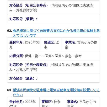
対応区分（初回公表時点）:
情報提供その他(既に実施済
み・お礼お詫び等)
対応区分（最新）:
62.
救急搬送に基づく医療費の負担にかかる横浜市の見解を教
えてほしいです
受付年月:
2025年08
要望区:
全
事業名:
市民からの提
月
市
案
内容分類:
保健・衛生・医療＞医療＞救急・救命
対応区分（初回公表時点）:
情報提供その他(既に実施済
み・お礼お詫び等)
対応区分（最新）:
63.
横浜市民病院の駐車場に電気自動車充電設備を設置してく
ださい
受付年月:
2025年
要望区:
神奈
事業名:
市民からの
07月
川区
提案