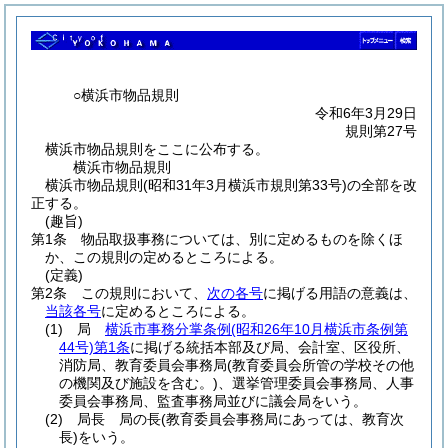
○横浜市物品規則
令和6年3月29日
規則第27号
横浜市物品規則をここに公布する。
横浜市物品規則
横浜市物品規則(昭和31年3月横浜市規則第33号)の全部を改
正する。
(趣旨)
第1条
物品取扱事務については、別に定めるものを除くほ
か、この規則の定めるところによる。
(定義)
第2条
この規則において、
次の各号
に掲げる用語の意義は、
当該各号
に定めるところによる。
(1)
局
横浜市事務分掌条例
(昭和26年10月横浜市条例第
44号)
第1条
に掲げる統括本部及び局、会計室、区役所、
消防局、教育委員会事務局
(教育委員会所管の学校その他
の機関及び施設を含む。)
、選挙管理委員会事務局、人事
委員会事務局、監査事務局並びに議会局をいう。
(2)
局長 局の長
(教育委員会事務局にあっては、教育次
長)
をいう。