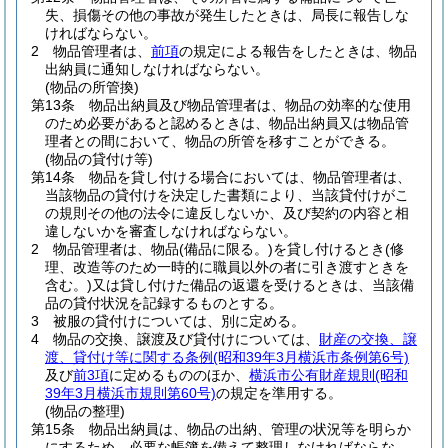
失、損傷その他の事故が発生したときは、局長に報告しな
ければならない。
2
物品管理者は、
前項
の規定による報告をしたときは、物品
出納員に通知しなければならない。
(物品の所管換)
第13条
物品出納員及び物品管理者は、物品の効率的な使用
のため必要があると認めるときは、物品出納員又は物品管
理者との間において、物品の所管を移すことができる。
(物品の貸付け等)
第14条
物品を貸し付ける場合においては、物品管理者は、
当該物品の貸付けを決定した書類により、当該貸付けがこ
の規則その他の法令に違反しないか、及び契約の内容と相
違しないかを審査しなければならない。
2
物品管理者は、物品
(備品に限る。)
を貸し付けるとき
(修
理、改造等のため一時的に職員以外の者に引き渡すときを
含む。)
又は貸し付けた備品の返還を受けるときは、当該備
品の貸付状況を記録するものとする。
3
被服の貸付けについては、別に定める。
4
物品の交換、譲渡及び貸付けについては、
財産の交換、譲
渡、貸付け等に関する条例
(昭和39年3月横浜市条例第6号)
及び
前3項
に定めるもののほか、
横浜市公有財産規則
(昭和
39年3月横浜市規則第60号)
の規定を準用する。
(物品の整理)
第15条
物品出納員は、物品の出納、管理の状況等を明らか
にするため、必要な帳簿を備えて整理しなければならな