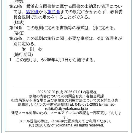
(特例)
第23条
横浜市立図書館に属する図書の出納及び管理につい
ては、
第10条
から
第21条
までの規定にかかわらず、教育委
員会規則で別の定めをすることができる。
(様式)
第24条
この規則に定める書類等の様式は、別に定める。
(委任)
第25条
この規則の施行に関し必要な事項は、会計管理者が
別に定める。
附
則
抄
(施行期日)
1
この規則は、令和6年4月1日から施行する。
-2026.07.01作成-2026.07.01内容現在
例規の内容についてのお問合せ先：各担当局課
担当局課が不明な場合及び例規集の利用方法についてのお問合せ先：
総務局ガバナンス推進室法制課TEL 045-671-2093 E-mail so-
reiki(at)city.yokohama.lg.jp
迷惑メール対策のため、メールアドレスの表記を一部変更しておりま
す。
メール送信の際は、(at)を@に置き換えてご利用ください。
(C) 2026 City of Yokohama. All rights reserved.