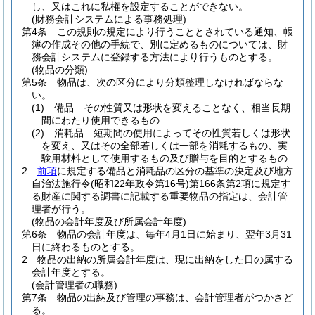
し、又はこれに私権を設定することができない。
(財務会計システムによる事務処理)
第4条
この規則の規定により行うこととされている通知、帳
簿の作成その他の手続で、別に定めるものについては、財
務会計システムに登録する方法により行うものとする。
(物品の分類)
第5条
物品は、次の区分により分類整理しなければならな
い。
(1)
備品 その性質又は形状を変えることなく、相当長期
間にわたり使用できるもの
(2)
消耗品 短期間の使用によってその性質若しくは形状
を変え、又はその全部若しくは一部を消耗するもの、実
験用材料として使用するもの及び贈与を目的とするもの
2
前項
に規定する備品と消耗品の区分の基準の決定及び地方
自治法施行令
(昭和22年政令第16号)
第166条第2項に規定す
る財産に関する調書に記載する重要物品の指定は、会計管
理者が行う。
(物品の会計年度及び所属会計年度)
第6条
物品の会計年度は、毎年4月1日に始まり、翌年3月31
日に終わるものとする。
2
物品の出納の所属会計年度は、現に出納をした日の属する
会計年度とする。
(会計管理者の職務)
第7条
物品の出納及び管理の事務は、会計管理者がつかさど
る。