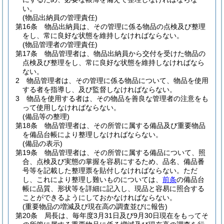
い。
(物品出納員の管理責任)
第16条
物品出納員は、その管理に係る物品の点検及び整理
をし、常に良好な状態を維持しなければならない。
(物品管理者の管理責任)
第17条
物品管理者は、物品出納員から交付を受けた物品の
点検及び整理をし、常に良好な状態を維持しなければなら
ない。
2
物品管理者は、その管理に係る物品について、物品を使用
する者を指導し、及び監督しなければならない。
3
物品を使用する者は、その物品を善良な管理者の注意をも
って使用しなければならない。
(備品等の整理)
第18条
物品管理者は、その所管に属する備品及び重要物品
を備品台帳により整理しなければならない。
(備品の表示)
第19条
物品管理者は、その所管に属する備品について、照
合、点検及び実態の掌握を容易にするため、品名、備品番
号等を記載した整理票を貼付しなければならない。
ただ
し、これにより整理し難いものについては、
前条
の備品台
帳に品質、形状等を詳細に記入し、現品と容易に照合する
ことができるようにしておかなければならない。
(重要物品の増減及び現在高の調査並びに報告)
第20条
局長は、毎年度3月31日及び9月30日現在をもってそ