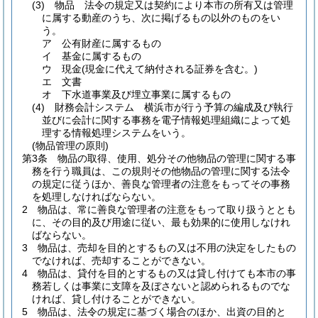
(3)
物品 法令の規定又は契約により本市の所有又は管理
に属する動産のうち、次に掲げるもの以外のものをい
う。
ア
公有財産に属するもの
イ
基金に属するもの
ウ
現金
(現金に代えて納付される証券を含む。)
エ
文書
オ
下水道事業及び埋立事業に属するもの
(4)
財務会計システム 横浜市が行う予算の編成及び執行
並びに会計に関する事務を電子情報処理組織によって処
理する情報処理システムをいう。
(物品管理の原則)
第3条
物品の取得、使用、処分その他物品の管理に関する事
務を行う職員は、この規則その他物品の管理に関する法令
の規定に従うほか、善良な管理者の注意をもってその事務
を処理しなければならない。
2
物品は、常に善良な管理者の注意をもって取り扱うととも
に、その目的及び用途に従い、最も効果的に使用しなけれ
ばならない。
3
物品は、売却を目的とするもの又は不用の決定をしたもの
でなければ、売却することができない。
4
物品は、貸付を目的とするもの又は貸し付けても本市の事
務若しくは事業に支障を及ぼさないと認められるものでな
ければ、貸し付けることができない。
5
物品は、法令の規定に基づく場合のほか、出資の目的と