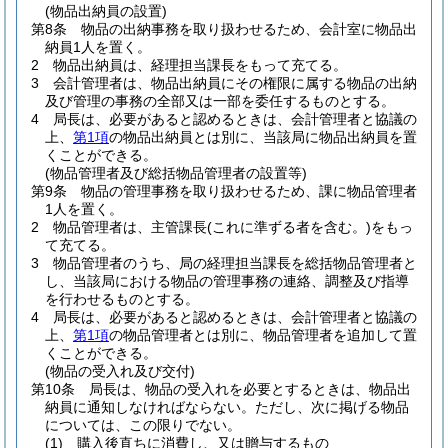
(物品出納員の設置)
第8条
物品の出納事務を取り扱わせるため、会計室に物品出
納員1人を置く。
2
物品出納員は、経理担当課長をもって充てる。
3
会計管理者は、物品出納員にその権限に属する物品の出納
及び管理の事務の全部又は一部を委任するものとする。
4
局長は、必要があると認めるときは、会計管理者と協議の
上、
第1項
の物品出納員とは別に、当該局に物品出納員を置
くことができる。
(物品管理者及び総括物品管理者の設置等)
第9条
物品の管理事務を取り扱わせるため、課に物品管理者
1人を置く。
2
物品管理者は、主管課長
(これに準ずる者を含む。)
をもっ
て充てる。
3
物品管理者のうち、局の経理担当課長を総括物品管理者と
し、当該局における物品の管理事務の連絡、調整及び指導
を行わせるものとする。
4
局長は、必要があると認めるときは、会計管理者と協議の
上、
第1項
の物品管理者とは別に、物品管理者を追加して置
くことができる。
(物品の受入れ及び交付)
第10条
局長は、物品の受入れを必要とするときは、物品出
納員に通知しなければならない。
ただし、次に掲げる物品
については、この限りでない。
(1)
購入後直ちに消費し、又は贈与するもの