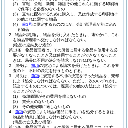
(2)
官報、公報、新聞、雑誌その他これらに類する印刷物
で保存する必要のないもの
(3)
直ちに配布するために購入し、又は作成する印刷物そ
の他これに類する物品
(4)
前3号
に規定するもののほか、会計管理者が別に定め
る物品
2
物品出納員は、物品を受け入れたときは、速やかに、これ
を物品管理者へ交付しなければならない。
(物品の返納及び処分)
第11条
物品管理者は、その所管に属する物品を使用する必
要がなくなったとき又は使用することができなくなったと
きは、局長に不用の決定を請求しなければならない。
2
局長は、
前項
の規定による請求を受けたときは、これを審
査の上、不用の決定を行うものとする。
3
局長は、
前項
に規定する不用の決定を行った物品を、売却
により処分しなければならない。
ただし、次のいずれかに
該当するものについては、廃棄その他の方法により処分す
ることができる。
(1)
売却価額がその費用を償えないもの
(2)
買受人のないもの
(3)
その他売却に適しないもの
4
前項
の規定により物品
(備品に限る。)
を処分するときは、
物品出納員に通知しなければならない。
(備品の亡失及び損傷)
第12条
物品管理者は、その所管に属する備品について亡