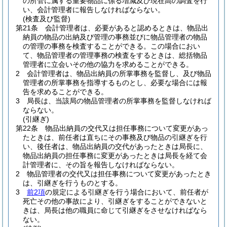
の所管に属する重要物品に係る増減及び現在高の調査を行
い、会計管理者に報告しなければならない。
(検査及び監督)
第21条
会計管理者は、必要があると認めるときは、物品出
納員の物品の出納及び管理の事務並びに物品管理者の物品
の管理の事務を検査することができる。
この場合におい
て、物品管理者の管理事務の検査をするときは、総括物品
管理者に立会いその他の協力を求めることができる。
2
会計管理者は、物品出納員の所掌事務を監督し、及び物品
管理者の所掌事務を指導するものとし、必要な場合には報
告を求めることができる。
3
局長は、当該局の物品管理者の所掌事務を監督しなければ
ならない。
(引継ぎ)
第22条
物品出納員の交代又は担任事務について変更があっ
たときは、前任者は直ちにその事務及び物品の引継ぎを行
い、後任者は、物品出納員の交代があったときは局長に、
物品出納員の担任事務に変更があったときは局長を経て会
計管理者に、その旨を報告しなければならない。
2
物品管理者の交代又は担任事務について変更があったとき
は、引継ぎを行うものとする。
3
前2項
の規定による引継ぎを行う場合において、前任者が
死亡その他の事故により、引継ぎをすることができないと
きは、局長は他の職員に命じて引継ぎをさせなければなら
ない。